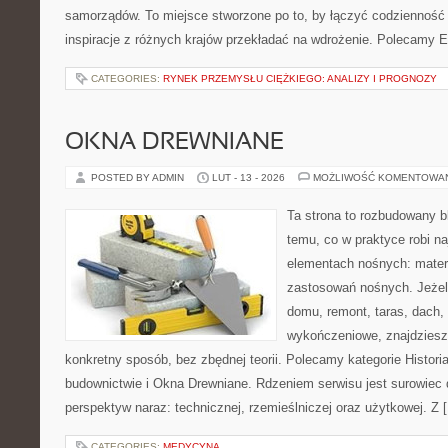
samorządów. To miejsce stworzone po to, by łączyć codzienność s
inspiracje z różnych krajów przekładać na wdrożenie. Polecamy E
CATEGORIES:
RYNEK PRZEMYSŁU CIĘŻKIEGO: ANALIZY I PROGNOZY
OKNA DREWNIANE
POSTED BY ADMIN
LUT - 13 - 2026
MOŻLIWOŚĆ KOMENTOWA
Ta strona to rozbudowany 
temu, co w praktyce robi n
elementach nośnych: mater
zastosowań nośnych. Jeżeli
domu, remont, taras, dach,
wykończeniowe, znajdziesz
konkretny sposób, bez zbędnej teorii. Polecamy kategorie Historia
budownictwie i Okna Drewniane. Rdzeniem serwisu jest surowiec 
perspektyw naraz: technicznej, rzemieślniczej oraz użytkowej. Z 
CATEGORIES:
MEDYCYNA