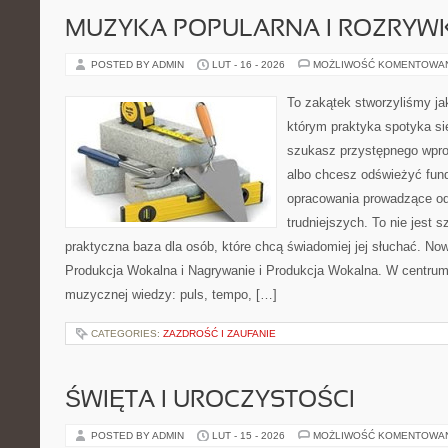
MUZYKA POPULARNA I ROZRY
POSTED BY ADMIN
LUT - 16 - 2026
MOŻLIWOŚĆ KOMENTOWA
To zakątek stworzyliśmy ja
którym praktyka spotyka się
szukasz przystępnego wpr
albo chcesz odświeżyć fund
opracowania prowadzące od
trudniejszych. To nie jest 
praktyczna baza dla osób, które chcą świadomiej jej słuchać. Now
Produkcja Wokalna i Nagrywanie i Produkcja Wokalna. W centru
muzycznej wiedzy: puls, tempo, […]
CATEGORIES:
ZAZDROŚĆ I ZAUFANIE
ŚWIĘTA I UROCZYSTOŚCI
POSTED BY ADMIN
LUT - 15 - 2026
MOŻLIWOŚĆ KOMENTOWA