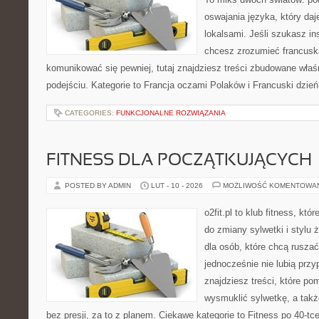
oswajania języka, który d
lokalsami. Jeśli szukasz ins
chcesz zrozumieć francusk
komunikować się pewniej, tutaj znajdziesz treści zbudowane wła
podejściu. Kategorie to Francja oczami Polaków i Francuski dzień
CATEGORIES:
FUNKCJONALNE ROZWIĄZANIA
FITNESS DLA POCZĄTKUJĄCYCH
POSTED BY ADMIN
LUT - 10 - 2026
MOŻLIWOŚĆ KOMENTOWA
o2fit.pl to klub fitness, kt
do zmiany sylwetki i stylu 
dla osób, które chcą ruszać
jednocześnie nie lubią prz
znajdziesz treści, które po
wysmuklić sylwetkę, a tak
bez presji, za to z planem. Ciekawe kategorie to Fitness po 40-tc