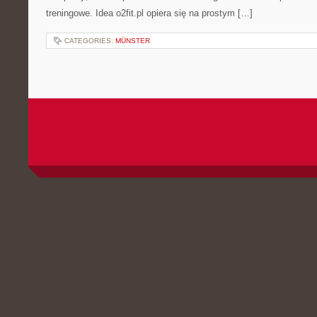
treningowe. Idea o2fit.pl opiera się na prostym […]
CATEGORIES:
MÜNSTER