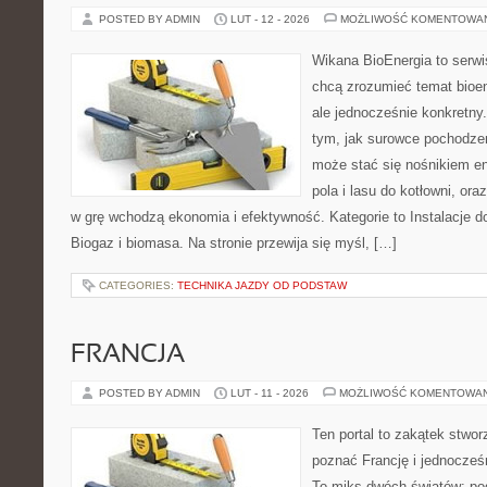
POSTED BY ADMIN
LUT - 12 - 2026
MOŻLIWOŚĆ KOMENTOWA
Wikana BioEnergia to serwi
chcą zrozumieć temat bioen
ale jednocześnie konkretny
tym, jak surowce pochodzen
może stać się nośnikiem en
pola i lasu do kotłowni, or
w grę wchodzą ekonomia i efektywność. Kategorie to Instalacje 
Biogaz i biomasa. Na stronie przewija się myśl, […]
CATEGORIES:
TECHNIKA JAZDY OD PODSTAW
FRANCJA
POSTED BY ADMIN
LUT - 11 - 2026
MOŻLIWOŚĆ KOMENTOWA
Ten portal to zakątek stwor
poznać Francję i jednocześ
To miks dwóch światów: pod