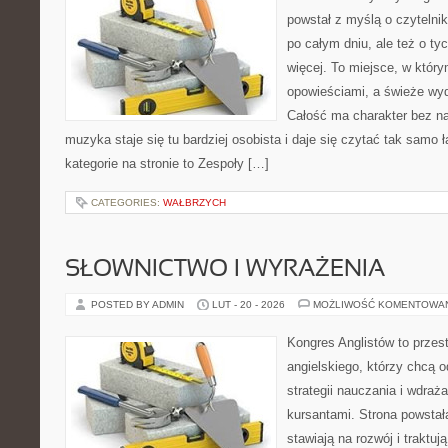
powstał z myślą o czytelni
po całym dniu, ale też o ty
więcej. To miejsce, w który
opowieściami, a świeże wyd
Całość ma charakter bez n
muzyka staje się tu bardziej osobista i daje się czytać tak samo 
kategorie na stronie to Zespoły […]
CATEGORIES:
WAŁBRZYCH
SŁOWNICTWO I WYRAŻENIA
POSTED BY ADMIN
LUT - 20 - 2026
MOŻLIWOŚĆ KOMENTOWA
Kongres Anglistów to przes
angielskiego, którzy chcą
strategii nauczania i wdra
kursantami. Strona powstał
stawiają na rozwój i traktu