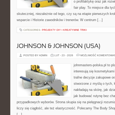
o profilaktykę oraz jak roz
fair play. To miejsce dla ty
skuteczniej, niezależnie od tego, czy są na etapie pierwszych k
wsparcie i Historie zawodników i trenerów. W centrum […]
CATEGORIES:
PROJEKTY DIY I KREATYWNE TRIKI
JOHNSON & JOHNSON (USA)
POSTED BY ADMIN
LUT - 23 - 2026
MOŻLIWOŚĆ KOMENTOWA
johnmasters-polska.pl to pl
interesują się kosmetykami
trafne decyzje zakupowe or
stworzone z myślą o tych, k
nakładają na skórę, jak dzi
jak budować rutynę bez ch
przypadkowych wyborów. Strona skupia się na pielęgnacji rozumia
liczy się ciągłość, ale też elastyczność. Polecamy The Body Sho
[…]