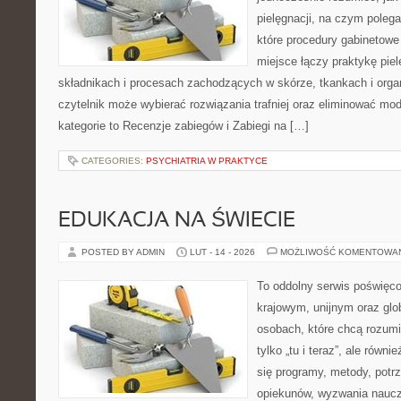
pielęgnacji, na czym poleg
które procedury gabinetowe
miejsce łączy praktykę pie
składnikach i procesach zachodzących w skórze, tkankach i orga
czytelnik może wybierać rozwiązania trafniej oraz eliminować m
kategorie to Recenzje zabiegów i Zabiegi na […]
CATEGORIES:
PSYCHIATRIA W PRAKTYCE
EDUKACJA NA ŚWIECIE
POSTED BY ADMIN
LUT - 14 - 2026
MOŻLIWOŚĆ KOMENTOWA
To oddolny serwis poświęco
krajowym, unijnym oraz glo
osobach, które chcą rozumie
tylko „tu i teraz”, ale równ
się programy, metody, potr
opiekunów, wyzwania nauczyc