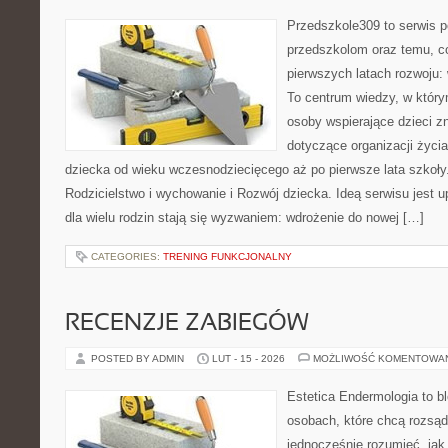
Przedszkole309 to serwis 
przedszkolom oraz temu, c
pierwszych latach rozwoju: 
To centrum wiedzy, w który
osoby wspierające dzieci z
dotyczące organizacji życi
dziecka od wieku wczesnodziecięcego aż po pierwsze lata szkoły
Rodzicielstwo i wychowanie i Rozwój dziecka. Ideą serwisu jest 
dla wielu rodzin stają się wyzwaniem: wdrożenie do nowej […]
CATEGORIES:
TRENING FUNKCJONALNY
RECENZJE ZABIEGÓW
POSTED BY ADMIN
LUT - 15 - 2026
MOŻLIWOŚĆ KOMENTOWA
Estetica Endermologia to b
osobach, które chcą rozsąd
jednocześnie rozumieć, jak 