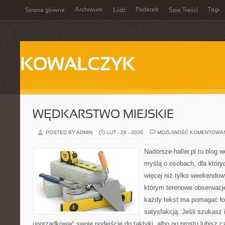
Archiwum
Podatek
Tagi
Strona główna
Łódź
Spis Treści
KOWALCZYK
WĘDKARSTWO MIEJSKIE
POSTED BY ADMIN
LUT - 26 - 2026
MOŻLIWOŚĆ KOMENTOWA
Nadorsze-haller.pl to blog w
myślą o osobach, dla który
więcej niż tylko weekendo
którym terenowe obserwacje
każdy tekst ma pomagać ło
satysfakcją. Jeśli szukasz 
uporządkować swoje podejście do taktyki, albo po prostu lubisz c