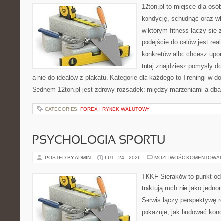
12ton.pl to miejsce dla os
kondycję, schudnąć oraz wk
w którym fitness łączy si
podejście do celów jest rea
konkretów albo chcesz upo
tutaj znajdziesz pomysły d
a nie do ideałów z plakatu. Kategorie dla każdego to Treningi w
Sednem 12ton.pl jest zdrowy rozsądek: między marzeniami a dba
CATEGORIES:
FOREX I RYNEK WALUTOWY
PSYCHOLOGIA SPORTU
POSTED BY ADMIN
LUT - 24 - 2026
MOŻLIWOŚĆ KOMENTOWA
TKKF Sieraków to punkt odn
traktują ruch nie jako jedno
Serwis łączy perspektywę 
pokazuje, jak budować kond