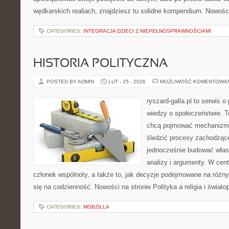
wędkarskich realiach, znajdziesz tu solidne kompendium. Nowości
CATEGORIES:
INTEGRACJA DZIECI Z NIEPEŁNOSPRAWNOŚCIAMI
HISTORIA POLITYCZNA
POSTED BY ADMIN
LUT - 25 - 2026
MOŻLIWOŚĆ KOMENTOWA
ryszard-galla.pl to serwis o 
wiedzy o społeczeństwie. To
chcą pojmować mechanizmy
śledzić procesy zachodzące
jednocześnie budować włas
analizy i argumenty. W cen
członek wspólnoty, a także to, jak decyzje podejmowane na różn
się na codzienność. Nowości na stronie Polityka a religia i świato
CATEGORIES:
MOBZILLA