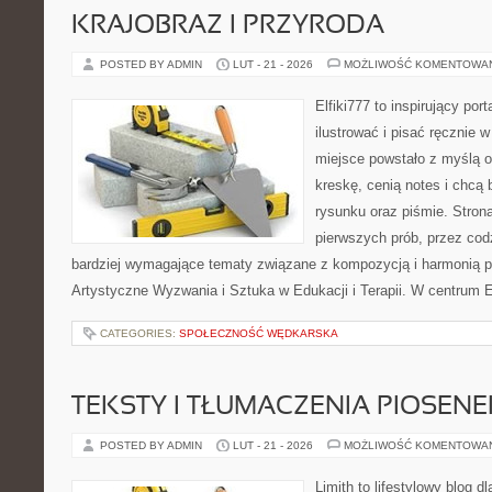
KRAJOBRAZ I PRZYRODA
POSTED BY ADMIN
LUT - 21 - 2026
MOŻLIWOŚĆ KOMENTOWA
Elfiki777 to inspirujący por
ilustrować i pisać ręcznie
miejsce powstało z myślą o
kreskę, cenią notes i chcą
rysunku oraz piśmie. Stron
pierwszych prób, przez cod
bardziej wymagające tematy związane z kompozycją i harmonią p
Artystyczne Wyzwania i Sztuka w Edukacji i Terapii. W centrum E
CATEGORIES:
SPOŁECZNOŚĆ WĘDKARSKA
TEKSTY I TŁUMACZENIA PIOSENE
POSTED BY ADMIN
LUT - 21 - 2026
MOŻLIWOŚĆ KOMENTOWA
Limith to lifestylowy blog d