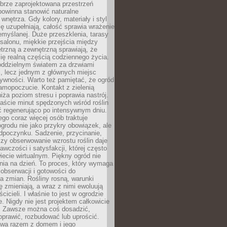
brze zaprojektowana przestrzeń
powinna stanowić naturalne
 wnętrza. Gdy kolory, materiały i styl
ę uzupełniają, całość sprawia wrażenie
zemyślanej. Duże przeszklenia, tarasy
salonu, miękkie przejścia między
trzną a zewnętrzną sprawiają, że
się realną częścią codziennego życia.
 oddzielnym światem za drzwiami
, lecz jednym z głównych miejsc
ywności. Warto też pamiętać, że ogród
amopoczucie. Kontakt z zielenią
iża poziom stresu i poprawia nastrój.
aście minut spędzonych wśród roślin
ć regenerująco po intensywnym dniu.
ego coraz więcej osób traktuje
ogrodu nie jako przykry obowiązek, ale
dpoczynku. Sadzenie, przycinanie,
zy obserwowanie wzrostu roślin daje
awczości i satysfakcji, której często
iecie wirtualnym. Piękny ogród nie
nia na dzień. To proces, który wymaga
, obserwacji i gotowości do
 zmian. Rośliny rosną, warunki
 zmieniają, a wraz z nimi ewoluują
cicieli. I właśnie to jest w ogrodzie
. Nigdy nie jest projektem całkowicie
 Zawsze można coś dosadzić,
oprawić, rozbudować lub uprościć.
ewa razem z domem i jego