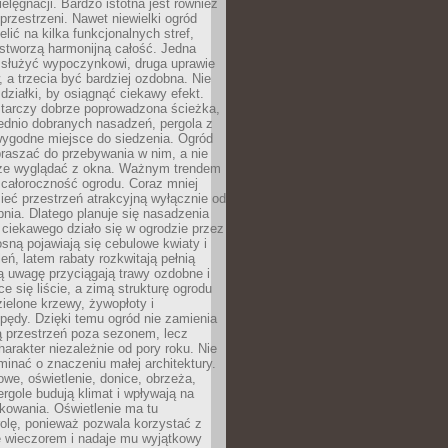
ielęgnacji. Bardzo istotna jest również
rzestrzeni. Nawet niewielki ogród
lić na kilka funkcjonalnych stref,
stworzą harmonijną całość. Jedna
służyć wypoczynkowi, druga uprawie
w, a trzecia być bardziej ozdobna. Nie
 działki, by osiągnąć ciekawy efekt.
arczy dobrze poprowadzona ścieżka,
ednio dobranych nasadzeń, pergola z
wygodne miejsce do siedzenia. Ogród
raszać do przebywania w nim, a nie
rze wyglądać z okna. Ważnym trendem
ż całoroczność ogrodu. Coraz mniej
eć przestrzeń atrakcyjną wyłącznie od
pnia. Dlatego planuje się nasadzenia
 ciekawego działo się w ogrodzie przez
osną pojawiają się cebulowe kwiaty i
leń, latem rabaty rozkwitają pełnią
ią uwagę przyciągają trawy ozdobne i
ce się liście, a zimą strukturę ogrodu
ielone krzewy, żywopłoty i
pędy. Dzięki temu ogród nie zamienia
ą przestrzeń poza sezonem, lecz
arakter niezależnie od pory roku. Nie
inać o znaczeniu małej architektury.
we, oświetlenie, donice, obrzeża,
ergole budują klimat i wpływają na
kowania. Oświetlenie ma tu
olę, ponieważ pozwala korzystać z
e wieczorem i nadaje mu wyjątkowy