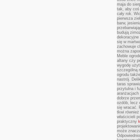
maja do sier
tak, aby coś
cały rok. Wi
pierwsza zie
barw, jesien
przebarwiają
budują zimoz
dekoracyjne 
się w martw
zachowuje ch
można zapom
Meble ogrodo
altany czy p
wygodę użyt
szczególną r
ogrodu takż
nastrój. Del
taras sprawia
przytulna i
aranżacjach 
dobrze przem
ozdób, lecz 
się wracać.
tkwi również
właścicieli 
praktyczny
k
projektowani
może znaczą
Odpowiednio