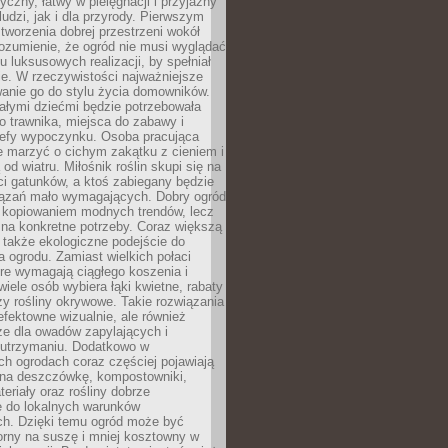
tyczny, łatwy w pielęgnacji i przyjazny
ludzi, jak i dla przyrody. Pierwszym
tworzenia dobrej przestrzeni wokół
ozumienie, że ogród nie musi wyglądać
gu luksusowych realizacji, by spełniał
e. W rzeczywistości najważniejsze
wanie go do stylu życia domowników.
ałymi dziećmi będzie potrzebowała
 trawnika, miejsca do zabawy i
refy wypoczynku. Osoba pracująca
e marzyć o cichym zakątku z cieniem i
od wiatru. Miłośnik roślin skupi się na
i gatunków, a ktoś zabiegany będzie
iązań mało wymagających. Dobry ogród
c kopiowaniem modnych trendów, lecz
na konkretne potrzeby. Coraz większą
 także ekologiczne podejście do
a ogrodu. Zamiast wielkich połaci
óre wymagają ciągłego koszenia i
wiele osób wybiera łąki kwietne, rabaty
zy rośliny okrywowe. Takie rozwiązania
 efektowne wizualnie, ale również
ze dla owadów zapylających i
w utrzymaniu. Dodatkowo w
h ogrodach coraz częściej pojawiają
i na deszczówkę, kompostowniki,
teriały oraz rośliny dobrze
 do lokalnych warunków
ch. Dzięki temu ogród może być
orny na suszę i mniej kosztowny w