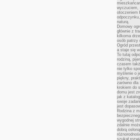
mieszkańcam
wyczuciem, s
otoczeniem 
odpoczynku, 
naturą.
Domowy ogró
głównie z tr
kilkoma drz
osób patrzy 
Ogród przes
a staje się
To tutaj od
rodziną, pij
czasem także
nie tylko sp
myślenie o 
piękny, prak
zarówno dla 
krokiem do s
domu jest zr
jak z katalo
swoje zadani
jest dopaso
Rodzina z m
bezpiecznego
wygodnej st
zdalnie moż
dobrą osłoną 
różnorodnośc
szukał rozw