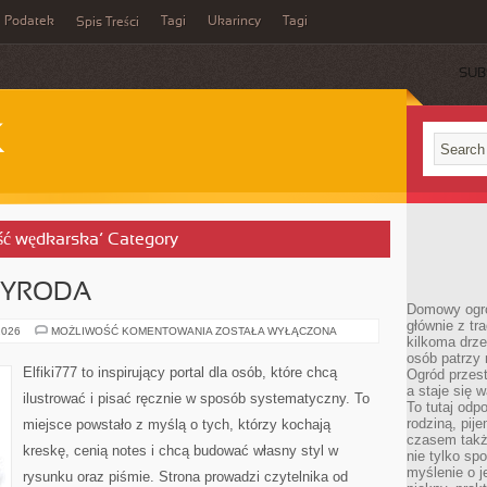
Podatek
Tagi
Ukarincy
Tagi
Spis Treści
SUB
K
ość wędkarska’ Category
ZYRODA
Domowy ogró
głównie z tr
KRAJOBRAZ
2026
MOŻLIWOŚĆ KOMENTOWANIA
ZOSTAŁA WYŁĄCZONA
kilkoma drz
I
PRZYRODA
osób patrzy 
Elfiki777 to inspirujący portal dla osób, które chcą
Ogród przes
a staje się
ilustrować i pisać ręcznie w sposób systematyczny. To
To tutaj od
rodziną, pij
miejsce powstało z myślą o tych, którzy kochają
czasem także
kreskę, cenią notes i chcą budować własny styl w
nie tylko sp
myślenie o 
rysunku oraz piśmie. Strona prowadzi czytelnika od