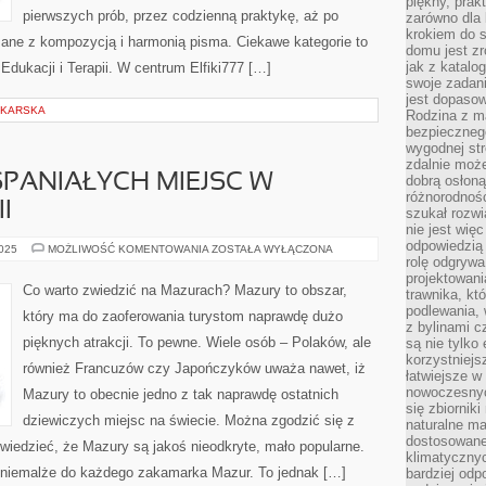
piękny, prak
pierwszych prób, przez codzienną praktykę, aż po
zarówno dla 
krokiem do s
ane z kompozycją i harmonią pisma. Ciekawe kategorie to
domu jest zr
jak z katalo
dukacji i Terapii. W centrum Elfiki777 […]
swoje zadani
jest dopaso
DKARSKA
Rodzina z m
bezpiecznego
wygodnej st
zdalnie moż
PANIAŁYCH MIEJSC W
dobrą osłoną 
różnorodnośc
I
szukał rozw
nie jest wię
odpowiedzią 
POZNAWANIE
2025
MOŻLIWOŚĆ KOMENTOWANIA
ZOSTAŁA WYŁĄCZONA
WSPANIAŁYCH
rolę odgrywa
MIEJSC
projektowani
W
Co warto zwiedzić na Mazurach? Mazury to obszar,
trawnika, kt
WIELKIEJ
BRYTANII
podlewania, 
który ma do zaoferowania turystom naprawdę dużo
z bylinami c
pięknych atrakcji. To pewne. Wiele osób – Polaków, ale
są nie tylko
korzystniejs
również Francuzów czy Japończyków uważa nawet, iż
łatwiejsze 
nowoczesnyc
Mazury to obecnie jedno z tak naprawdę ostatnich
się zbiornik
dziewiczych miejsc na świecie. Można zgodzić się z
naturalne ma
dostosowane
wiedzieć, że Mazury są jakoś nieodkryte, mało popularne.
klimatyczny
 niemalże do każdego zakamarka Mazur. To jednak […]
bardziej odp