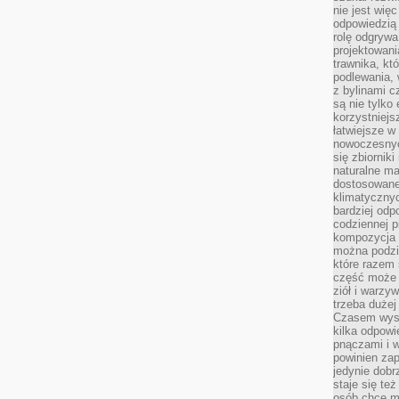
nie jest wię
odpowiedzią 
rolę odgrywa
projektowani
trawnika, kt
podlewania, 
z bylinami c
są nie tylko
korzystniejs
łatwiejsze 
nowoczesnyc
się zbiornik
naturalne ma
dostosowane
klimatyczny
bardziej odp
codziennej p
kompozycja p
można podzie
które razem 
część może 
ziół i warzy
trzeba dużej
Czasem wyst
kilka odpowi
pnączami i 
powinien zap
jedynie dob
staje się te
osób chce mi