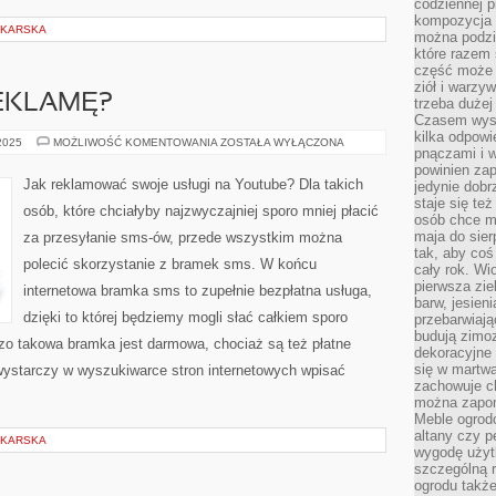
codziennej p
kompozycja p
DKARSKA
można podzie
które razem 
część może 
ziół i warzy
REKLAMĘ?
trzeba dużej
Czasem wyst
kilka odpowi
JAK
 2025
MOŻLIWOŚĆ KOMENTOWANIA
ZOSTAŁA WYŁĄCZONA
pnączami i 
NAKRĘCIĆ
REKLAMĘ?
powinien zap
Jak reklamować swoje usługi na Youtube? Dla takich
jedynie dob
staje się te
osób, które chciałyby najzwyczajniej sporo mniej płacić
osób chce mi
maja do sier
za przesyłanie sms-ów, przede wszystkim można
tak, aby coś
polecić skorzystanie z bramek sms. W końcu
cały rok. Wi
pierwsza zie
internetowa bramka sms to zupełnie bezpłatna usługa,
barw, jesien
dzięki to której będziemy mogli słać całkiem sporo
przebarwiają
budują zimoz
o takowa bramka jest darmowa, chociaż są też płatne
dekoracyjne 
się w martw
 wystarczy w wyszukiwarce stron internetowych wpisać
zachowuje ch
]
można zapom
Meble ogrodo
altany czy p
DKARSKA
wygodę użyt
szczególną r
ogrodu takż