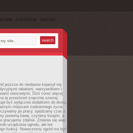
SCRIBE
FACEBOOK
TWITTER
d jeszcze do niedawna kojarzył się
adycyjnymi rabatami, warzywnikiem i
ewami owocowymi. Dziś coraz więcej
na tę przestrzeń znacznie szerzej.
taje być wyłącznie dodatkiem do domu,
 ważnym miejscem codziennego życia.
poczywamy po pracy, spędzamy czas z
emy poranną kawę, czytamy książki, a
 pracujemy zdalnie. Zmienia się więc
osób urządzania ogrodu, ale też
jego funkcji. Nowoczesny ogród ma być