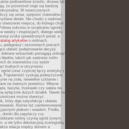
ikatnie podświetlone ścieżki, drzewa lub
ją, że przestrzeń staje się bardziej
 funkcjonalna. W nowoczesnych
liczy się umiar, spójność materiałów i
yślane detale. Nie chodzi o nadmiar
o stworzenie miejsca, do którego chce
 Połowa sukcesu w urządzaniu ogrodu
 w wiedzy i inspiracjach, dlatego wielu
posesji szuka sprawdzonych porad, a
atalog artykułów
o roślinach,
u, pielęgnacji i sezonowych pracach
co ułatwić podejmowanie decyzji.
 dobrane wskazówki pomagają uniknąć
błędów, takich jak sadzenie roślin
nich do stanowiska czy wybór
yt trudnych w utrzymaniu.
ogród coraz częściej łączy estetykę z
ą. Popularność zyskują podwyższone
ynie na zioła, niewielkie szklarnie i
niane na świeżym powietrzu. Własne
ęta, bazylia, truskawki czy sałata nie
ną wyłącznie dużych działek. Nawet na
przestrzeni można stworzyć
k, który daje satysfakcję i ułatwia
towanie. Rośnie też zainteresowanie
zyjaznymi ptakom i owadom. Poidła,
, domki dla zapylaczy czy
 dobrane rośliny czynią ogród żywym
 a nie tylko dekoracyjną scenografią.
 także relacja między domem a