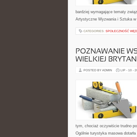
bardziej wymagające tematy związ
Artystyczne Wyzwania i Sztuka w E
CATEGORIES:
SPOŁECZNOŚĆ WĘ
POZNAWANIE WS
WIELKIEJ BRYTANI
POSTED BY ADMIN
LIP - 10 - 
tym, chociaż oczywiście trudno po
Ogólnie turystyka masowa dotarła