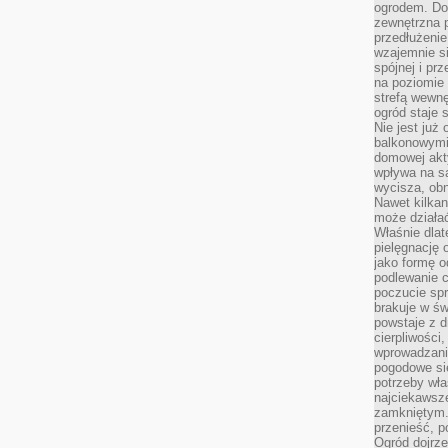
ogrodem. Do
zewnętrzna 
przedłużenie
wzajemnie si
spójnej i pr
na poziomie 
strefą wewnę
ogród staje 
Nie jest już
balkonowymi
domowej akt
wpływa na s
wycisza, obn
Nawet kilkan
może działa
Właśnie dlat
pielęgnację 
jako formę o
podlewanie c
poczucie spr
brakuje w św
powstaje z d
cierpliwości
wprowadzania
pogodowe się
potrzeby właś
najciekawsze
zamkniętym.
przenieść, p
Ogród dojrz