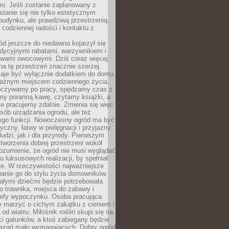
i. Jeśli zostanie zaplanowany z
tanie się nie tylko estetycznym
budynku, ale prawdziwą przestrzenią
codziennej radości i kontaktu z
d jeszcze do niedawna kojarzył się
adycyjnymi rabatami, warzywnikiem i
ewami owocowymi. Dziś coraz więcej
na tę przestrzeń znacznie szerzej.
taje być wyłącznie dodatkiem do domu,
 ważnym miejscem codziennego życia.
poczywamy po pracy, spędzamy czas z
emy poranną kawę, czytamy książki, a
 pracujemy zdalnie. Zmienia się więc
osób urządzania ogrodu, ale też
jego funkcji. Nowoczesny ogród ma być
tyczny, łatwy w pielęgnacji i przyjazny
ludzi, jak i dla przyrody. Pierwszym
tworzenia dobrej przestrzeni wokół
ozumienie, że ogród nie musi wyglądać
gu luksusowych realizacji, by spełniał
e. W rzeczywistości najważniejsze
wanie go do stylu życia domowników.
ałymi dziećmi będzie potrzebowała
 trawnika, miejsca do zabawy i
refy wypoczynku. Osoba pracująca
e marzyć o cichym zakątku z cieniem i
od wiatru. Miłośnik roślin skupi się na
i gatunków, a ktoś zabiegany będzie
iązań mało wymagających. Dobry ogród