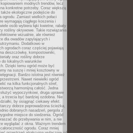
c kopiowaniem modnych trendów, lecz
na konkretne potrzeby. Coraz większą
 także ekologiczne podejście do
a ogrodu. Zamiast wielkich połaci
óre wymagają ciągłego koszenia i
wiele osób wybiera łąki kwietne, rabaty
zy rośliny okrywowe. Takie rozwiązania
 efektowne wizualnie, ale również
ze dla owadów zapylających i
w utrzymaniu. Dodatkowo w
h ogrodach coraz częściej pojawiają
i na deszczówkę, kompostowniki,
teriały oraz rośliny dobrze
 do lokalnych warunków
ch. Dzięki temu ogród może być
orny na suszę i mniej kosztowny w
ielęgnacji. Bardzo istotna jest również
rzestrzeni. Nawet niewielki ogród
lić na kilka funkcjonalnych stref,
stworzą harmonijną całość. Jedna
służyć wypoczynkowi, druga uprawie
w, a trzecia być bardziej ozdobna. Nie
 działki, by osiągnąć ciekawy efekt.
arczy dobrze poprowadzona ścieżka,
ednio dobranych nasadzeń, pergola z
wygodne miejsce do siedzenia. Ogród
raszać do przebywania w nim, a nie
rze wyglądać z okna. Ważnym trendem
ż całoroczność ogrodu. Coraz mniej
eć przestrzeń atrakcyjną wyłącznie od