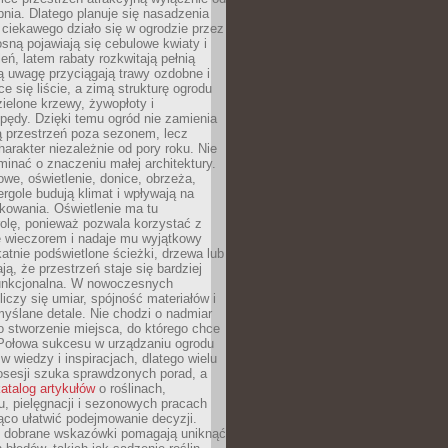
pnia. Dlatego planuje się nasadzenia
 ciekawego działo się w ogrodzie przez
osną pojawiają się cebulowe kwiaty i
leń, latem rabaty rozkwitają pełnią
ią uwagę przyciągają trawy ozdobne i
ce się liście, a zimą strukturę ogrodu
ielone krzewy, żywopłoty i
pędy. Dzięki temu ogród nie zamienia
ą przestrzeń poza sezonem, lecz
arakter niezależnie od pory roku. Nie
inać o znaczeniu małej architektury.
we, oświetlenie, donice, obrzeża,
ergole budują klimat i wpływają na
kowania. Oświetlenie ma tu
olę, ponieważ pozwala korzystać z
e wieczorem i nadaje mu wyjątkowy
ikatnie podświetlone ścieżki, drzewa lub
ją, że przestrzeń staje się bardziej
 funkcjonalna. W nowoczesnych
liczy się umiar, spójność materiałów i
yślane detale. Nie chodzi o nadmiar
o stworzenie miejsca, do którego chce
 Połowa sukcesu w urządzaniu ogrodu
 w wiedzy i inspiracjach, dlatego wielu
posesji szuka sprawdzonych porad, a
atalog artykułów
o roślinach,
u, pielęgnacji i sezonowych pracach
co ułatwić podejmowanie decyzji.
 dobrane wskazówki pomagają uniknąć