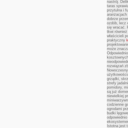
nastrój. Del
taras sprawia
przytulna i
aranżacjach 
dobrze przem
ozdób, lecz 
się wracać.
tkwi również
właścicieli 
praktyczny
k
projektowani
może znaczą
Odpowiednio
kosztownych 
nieodpowied
rozwiązań zb
Nowoczesny 
użytkowości
grządki, skrz
strefy jadal
pomidory, mi
są już dome
niewielkiej 
miniwarzywni
codzienne go
ogrodami pr
budki lęgowe
odpowiednio
ekosystemem,
Istotna jest