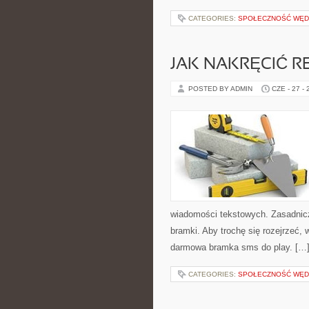
CATEGORIES:
SPOŁECZNOŚĆ WĘ
JAK NAKRĘCIĆ 
POSTED BY ADMIN
CZE - 27 -
wiadomości tekstowych. Zasadnicz
bramki. Aby trochę się rozejrzeć,
darmowa bramka sms do play. […
CATEGORIES:
SPOŁECZNOŚĆ WĘ