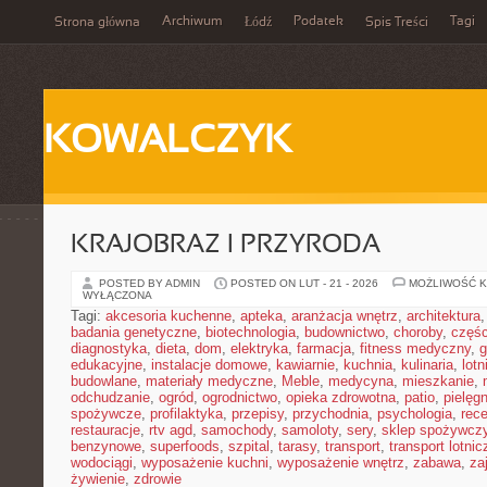
Archiwum
Podatek
Tagi
Strona główna
Łódź
Spis Treści
KOWALCZYK
KRAJOBRAZ I PRZYRODA
POSTED BY ADMIN
POSTED ON LUT - 21 - 2026
MOŻLIWOŚĆ 
WYŁĄCZONA
Tagi:
akcesoria kuchenne
,
apteka
,
aranżacja wnętrz
,
architektura
badania genetyczne
,
biotechnologia
,
budownictwo
,
choroby
,
częś
diagnostyka
,
dieta
,
dom
,
elektryka
,
farmacja
,
fitness medyczny
,
g
edukacyjne
,
instalacje domowe
,
kawiarnie
,
kuchnia
,
kulinaria
,
lot
budowlane
,
materiały medyczne
,
Meble
,
medycyna
,
mieszkanie
,
odchudzanie
,
ogród
,
ogrodnictwo
,
opieka zdrowotna
,
patio
,
pielęgn
spożywcze
,
profilaktyka
,
przepisy
,
przychodnia
,
psychologia
,
rece
restauracje
,
rtv agd
,
samochody
,
samoloty
,
sery
,
sklep spożywcz
benzynowe
,
superfoods
,
szpital
,
tarasy
,
transport
,
transport lotnic
wodociągi
,
wyposażenie kuchni
,
wyposażenie wnętrz
,
zabawa
,
za
żywienie
,
zdrowie