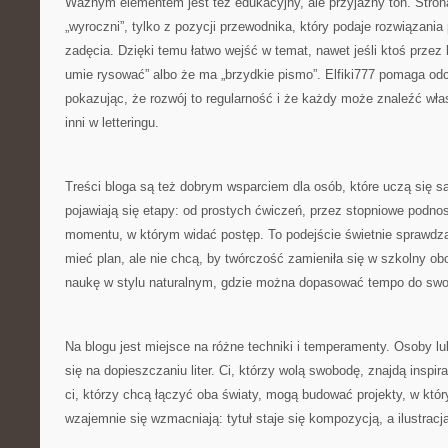
Ważnym elementem jest też edukacyjny, ale przyjazny ton. Stron
„wyroczni”, tylko z pozycji przewodnika, który podaje rozwiązani
zadęcia. Dzięki temu łatwo wejść w temat, nawet jeśli ktoś przez l
umie rysować” albo że ma „brzydkie pismo”. Elfiki777 pomaga od
pokazując, że rozwój to regularność i że każdy może znaleźć wła
inni w letteringu.
Treści bloga są też dobrym wsparciem dla osób, które uczą się s
pojawiają się etapy: od prostych ćwiczeń, przez stopniowe podno
momentu, w którym widać postęp. To podejście świetnie sprawdza 
mieć plan, ale nie chcą, by twórczość zamieniła się w szkolny ob
naukę w stylu naturalnym, gdzie można dopasować tempo do swo
Na blogu jest miejsce na różne techniki i temperamenty. Osoby l
się na dopieszczaniu liter. Ci, którzy wolą swobodę, znajdą inspira
ci, którzy chcą łączyć oba światy, mogą budować projekty, w któ
wzajemnie się wzmacniają: tytuł staje się kompozycją, a ilustracja