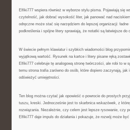
Elfiki777 wspiera również w wyborze stylu pisma. Pojawiają się 
czytelność, jak dobrać wysokość liter, jak panować nad naciskie
odręczne może stać się narzędziem do lepszej organizacji: ładne
podkreślenia i spójne litery sprawiają, że notatki są łatwiejsze do 
W świecie pełnym klawiatur i szybkich wiadomości blog przypomi
wyjątkową wartość. Rysunek na kartce i litery pisane ręką zostawi
Elfiki777 celebruje tę analogową stronę twórczości, ale robi to w 
temu strona trafia zarówno do osób, które dopiero zaczynają, jak 
odświeżyć umiejętności.
Ten blog można czytać jak opowieść o powrocie do prostych przy
tuszu, kreski. Jednocześnie jest to skarbnica wskazówek, z które
rozwiązania. Niezależnie, czy celem jest lepsze rysowanie, czy p
Elfiki777 daje impuls do działania i pokazuje, że rozwój może być