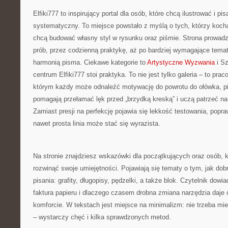
Elfiki777 to inspirujący portal dla osób, które chcą ilustrować i p
systematyczny. To miejsce powstało z myślą o tych, którzy kocha
chcą budować własny styl w rysunku oraz piśmie. Strona prowadz
prób, przez codzienną praktykę, aż po bardziej wymagające tema
harmonią pisma. Ciekawe kategorie to
Artystyczne Wyzwania
i Sz
centrum Elfiki777 stoi praktyka. To nie jest tylko galeria – to pra
którym każdy może odnaleźć motywację do powrotu do ołówka, pi
pomagają przełamać lęk przed „brzydką kreską” i uczą patrzeć na
Zamiast presji na perfekcję pojawia się lekkość testowania, popra
nawet prosta linia może stać się wyrazista.
Na stronie znajdziesz wskazówki dla początkujących oraz osób, kt
rozwinąć swoje umiejętności. Pojawiają się tematy o tym, jak dob
pisania: grafity, długopisy, pędzelki, a także blok. Czytelnik dowi
faktura papieru i dlaczego czasem drobna zmiana narzędzia daje
komforcie. W tekstach jest miejsce na minimalizm: nie trzeba mi
– wystarczy chęć i kilka sprawdzonych metod.