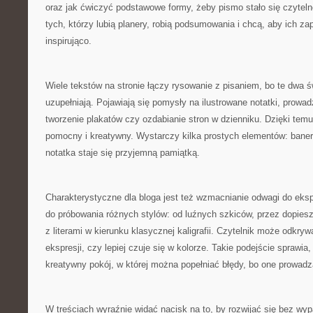
oraz jak ćwiczyć podstawowe formy, żeby pismo stało się czyteln
tych, którzy lubią planery, robią podsumowania i chcą, aby ich zap
inspirująco.
Wiele tekstów na stronie łączy rysowanie z pisaniem, bo te dwa św
uzupełniają. Pojawiają się pomysły na ilustrowane notatki, prowadz
tworzenie plakatów czy ozdabianie stron w dzienniku. Dzięki temu 
pomocny i kreatywny. Wystarczy kilka prostych elementów: baner
notatka staje się przyjemną pamiątką.
Charakterystyczne dla bloga jest też wzmacnianie odwagi do ek
do próbowania różnych stylów: od luźnych szkiców, przez dopies
z literami w kierunku klasycznej kaligrafii. Czytelnik może odkryw
ekspresji, czy lepiej czuje się w kolorze. Takie podejście sprawia, 
kreatywny pokój, w której można popełniać błędy, bo one prowadz
W treściach wyraźnie widać nacisk na to, by rozwijać się bez wyp