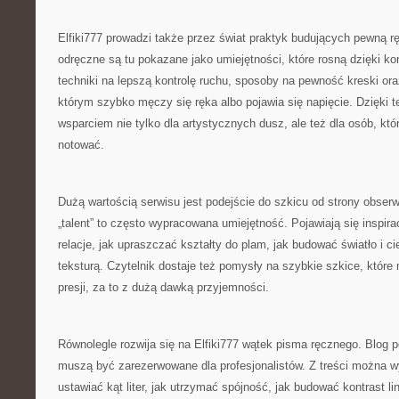
Elfiki777 prowadzi także przez świat praktyk budujących pewną r
odręczne są tu pokazane jako umiejętności, które rosną dzięki ko
techniki na lepszą kontrolę ruchu, sposoby na pewność kreski ora
którym szybko męczy się ręka albo pojawia się napięcie. Dzięki t
wsparciem nie tylko dla artystycznych dusz, ale też dla osób, któ
notować.
Dużą wartością serwisu jest podejście do szkicu od strony obserw
„talent” to często wypracowana umiejętność. Pojawiają się inspira
relacje, jak upraszczać kształty do plam, jak budować światło i c
teksturą. Czytelnik dostaje też pomysły na szybkie szkice, któr
presji, za to z dużą dawką przyjemności.
Równolegle rozwija się na Elfiki777 wątek pisma ręcznego. Blog po
muszą być zarezerwowane dla profesjonalistów. Z treści można w
ustawiać kąt liter, jak utrzymać spójność, jak budować kontrast lini