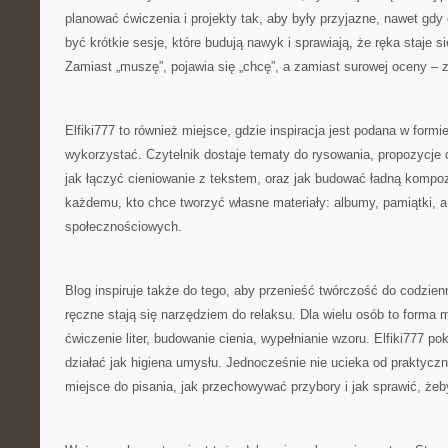
planować ćwiczenia i projekty tak, aby były przyjazne, nawet gdy
być krótkie sesje, które budują nawyk i sprawiają, że ręka staje s
Zamiast „muszę”, pojawia się „chcę”, a zamiast surowej oceny – 
Elfiki777 to również miejsce, gdzie inspiracja jest podana w formie
wykorzystać. Czytelnik dostaje tematy do rysowania, propozycje ć
jak łączyć cieniowanie z tekstem, oraz jak budować ładną kompo
każdemu, kto chce tworzyć własne materiały: albumy, pamiątki, a
społecznościowych.
Blog inspiruje także do tego, aby przenieść twórczość do codzie
ręczne stają się narzędziem do relaksu. Dla wielu osób to forma me
ćwiczenie liter, budowanie cienia, wypełnianie wzoru. Elfiki777 p
działać jak higiena umysłu. Jednocześnie nie ucieka od praktycz
miejsce do pisania, jak przechowywać przybory i jak sprawić, żeb