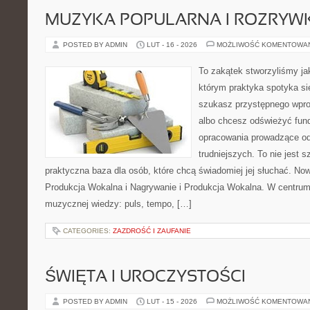
MUZYKA POPULARNA I ROZRY
POSTED BY ADMIN
LUT - 16 - 2026
MOŻLIWOŚĆ KOMENTOWA
To zakątek stworzyliśmy ja
którym praktyka spotyka się
szukasz przystępnego wpr
albo chcesz odświeżyć fund
opracowania prowadzące od
trudniejszych. To nie jest 
praktyczna baza dla osób, które chcą świadomiej jej słuchać. Now
Produkcja Wokalna i Nagrywanie i Produkcja Wokalna. W centru
muzycznej wiedzy: puls, tempo, […]
CATEGORIES:
ZAZDROŚĆ I ZAUFANIE
ŚWIĘTA I UROCZYSTOŚCI
POSTED BY ADMIN
LUT - 15 - 2026
MOŻLIWOŚĆ KOMENTOWA