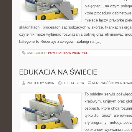
pielęgnacji, na czym poleg
które procedury gabinetowe
miejsce łączy praktykę pie
składnikach i procesach zachodzących w skórze, tkankach i orga
czytelnik może wybierać rozwiązania trafniej oraz eliminować m
kategorie to Recenzje zabiegów i Zabiegi na […]
CATEGORIES:
PSYCHIATRIA W PRAKTYCE
EDUKACJA NA ŚWIECIE
POSTED BY ADMIN
LUT - 14 - 2026
MOŻLIWOŚĆ KOMENTOWA
To oddolny serwis poświęco
krajowym, unijnym oraz glo
osobach, które chcą rozumie
tylko „tu i teraz”, ale równ
się programy, metody, potr
opiekunów, wyzwania nauczyc