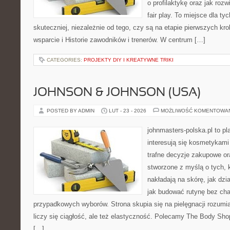
o profilaktykę oraz jak roz
fair play. To miejsce dla ty
skuteczniej, niezależnie od tego, czy są na etapie pierwszych k
wsparcie i Historie zawodników i trenerów. W centrum […]
CATEGORIES:
PROJEKTY DIY I KREATYWNE TRIKI
JOHNSON & JOHNSON (USA)
POSTED BY ADMIN
LUT - 23 - 2026
MOŻLIWOŚĆ KOMENTOWA
johnmasters-polska.pl to pl
interesują się kosmetykami
trafne decyzje zakupowe or
stworzone z myślą o tych, k
nakładają na skórę, jak dzi
jak budować rutynę bez ch
przypadkowych wyborów. Strona skupia się na pielęgnacji rozumia
liczy się ciągłość, ale też elastyczność. Polecamy The Body Sho
[…]