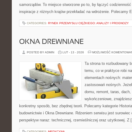
samorządów. To miejsce stworzone po to, by łączyć codzienność s
inspiracje z różnych krajów przekładać na wdrożenie. Polecamy E
CATEGORIES:
RYNEK PRZEMYSŁU CIĘŻKIEGO: ANALIZY I PROGNOZY
OKNA DREWNIANE
POSTED BY ADMIN
LUT - 13 - 2026
MOŻLIWOŚĆ KOMENTOWA
Ta strona to rozbudowany 
temu, co w praktyce robi n
elementach nośnych: mater
zastosowań nośnych. Jeżeli
domu, remont, taras, dach,
wykończeniowe, znajdziesz
konkretny sposób, bez zbędnej teorii. Polecamy kategorie Historia
budownictwie i Okna Drewniane. Rdzeniem serwisu jest surowiec 
perspektyw naraz: technicznej, rzemieślniczej oraz użytkowej. Z 
CATEGORIES:
MEDYCYNA