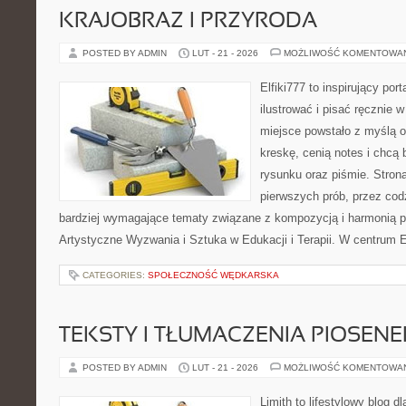
KRAJOBRAZ I PRZYRODA
POSTED BY ADMIN
LUT - 21 - 2026
MOŻLIWOŚĆ KOMENTOWA
Elfiki777 to inspirujący por
ilustrować i pisać ręcznie
miejsce powstało z myślą o
kreskę, cenią notes i chcą
rysunku oraz piśmie. Stron
pierwszych prób, przez cod
bardziej wymagające tematy związane z kompozycją i harmonią p
Artystyczne Wyzwania i Sztuka w Edukacji i Terapii. W centrum E
CATEGORIES:
SPOŁECZNOŚĆ WĘDKARSKA
TEKSTY I TŁUMACZENIA PIOSENE
POSTED BY ADMIN
LUT - 21 - 2026
MOŻLIWOŚĆ KOMENTOWA
Limith to lifestylowy blog d