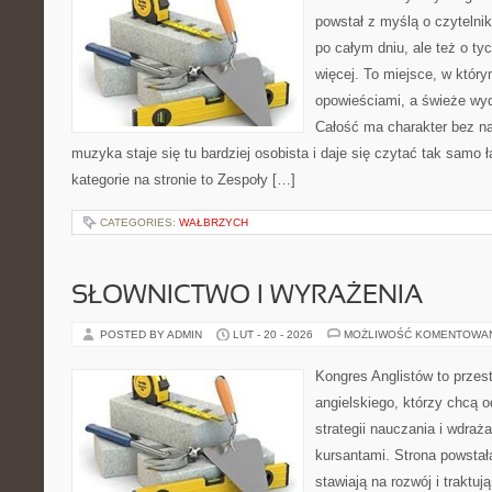
powstał z myślą o czytelni
po całym dniu, ale też o ty
więcej. To miejsce, w który
opowieściami, a świeże wyd
Całość ma charakter bez n
muzyka staje się tu bardziej osobista i daje się czytać tak samo 
kategorie na stronie to Zespoły […]
CATEGORIES:
WAŁBRZYCH
SŁOWNICTWO I WYRAŻENIA
POSTED BY ADMIN
LUT - 20 - 2026
MOŻLIWOŚĆ KOMENTOWA
Kongres Anglistów to przes
angielskiego, którzy chcą
strategii nauczania i wdra
kursantami. Strona powstał
stawiają na rozwój i traktu