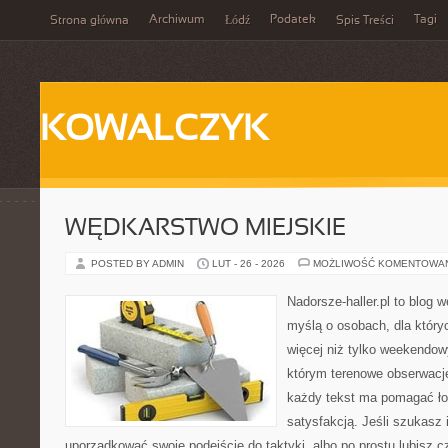
Archiwum
Podatek
Tagi
Strona główna
Łódź
Spis Treści
KOWALCZYK
WĘDKARSTWO MIEJSKIE
POSTED BY ADMIN
LUT - 26 - 2026
MOŻLIWOŚĆ KOMENTOWA
Nadorsze-haller.pl to blog w
myślą o osobach, dla który
więcej niż tylko weekendo
którym terenowe obserwacje
każdy tekst ma pomagać ło
satysfakcją. Jeśli szukasz 
uporządkować swoje podejście do taktyki, albo po prostu lubisz c