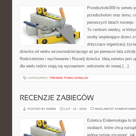
Przedszkole309 to serwis 
przedszkolom oraz temu, c
pierwszych latach rozwoju: 
To centrum wiedzy, w który
osoby wspierające dzieci z
dotyczące organizacji życi
dziecka od wieku wczesnodziecięcego aż po pierwsze lata szkoły
Rodzicielstwo i wychowanie i Rozwój dziecka. Ideą serwisu jest 
dla wielu rodzin stają się wyzwaniem: wdrożenie do nowej […]
CATEGORIES:
TRENING FUNKCJONALNY
RECENZJE ZABIEGÓW
POSTED BY ADMIN
LUT - 15 - 2026
MOŻLIWOŚĆ KOMENTOWA
Estetica Endermologia to b
osobach, które chcą rozsąd
jednocześnie rozumieć, jak 