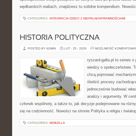
wędkarskich realiach, znajdziesz tu solidne kompendium. Nowości
CATEGORIES:
INTEGRACJA DZIECI Z NIEPEŁNOSPRAWNOŚCIAMI
HISTORIA POLITYCZNA
POSTED BY ADMIN
LUT - 25 - 2026
MOŻLIWOŚĆ KOMENTOWA
ryszard-galla.pl to serwis o 
wiedzy o społeczeństwie. To
chcą pojmować mechanizmy
śledzić procesy zachodzące
jednocześnie budować włas
analizy i argumenty. W cen
członek wspólnoty, a także to, jak decyzje podejmowane na różn
się na codzienność. Nowości na stronie Polityka a religia i świato
CATEGORIES:
MOBZILLA