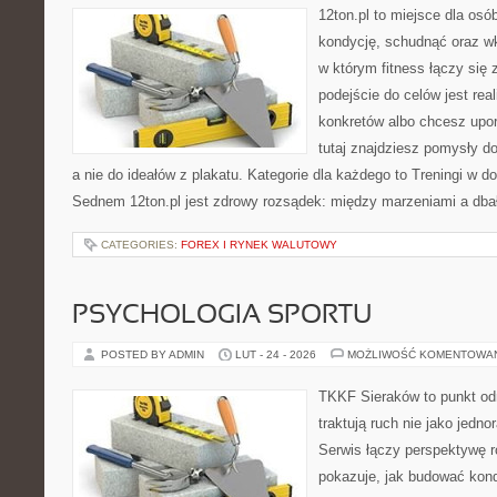
12ton.pl to miejsce dla os
kondycję, schudnąć oraz wk
w którym fitness łączy si
podejście do celów jest rea
konkretów albo chcesz upo
tutaj znajdziesz pomysły d
a nie do ideałów z plakatu. Kategorie dla każdego to Treningi w
Sednem 12ton.pl jest zdrowy rozsądek: między marzeniami a dba
CATEGORIES:
FOREX I RYNEK WALUTOWY
PSYCHOLOGIA SPORTU
POSTED BY ADMIN
LUT - 24 - 2026
MOŻLIWOŚĆ KOMENTOWA
TKKF Sieraków to punkt odn
traktują ruch nie jako jedno
Serwis łączy perspektywę 
pokazuje, jak budować kond