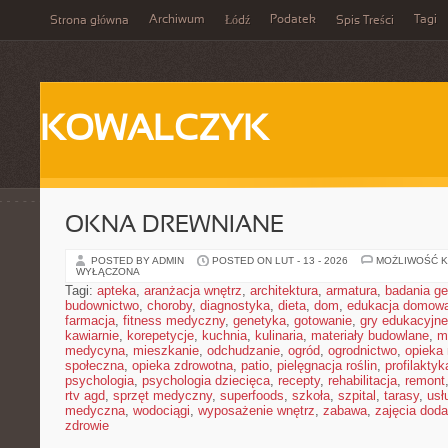
Archiwum
Podatek
Tagi
Strona główna
Łódź
Spis Treści
KOWALCZYK
OKNA DREWNIANE
POSTED BY ADMIN
POSTED ON LUT - 13 - 2026
MOŻLIWOŚĆ 
WYŁĄCZONA
Tagi:
apteka
,
aranżacja wnętrz
,
architektura
,
armatura
,
badania g
budownictwo
,
choroby
,
diagnostyka
,
dieta
,
dom
,
edukacja domow
farmacja
,
fitness medyczny
,
genetyka
,
gotowanie
,
gry edukacyjne
kawiarnie
,
korepetycje
,
kuchnia
,
kulinaria
,
materiały budowlane
,
m
medycyna
,
mieszkanie
,
odchudzanie
,
ogród
,
ogrodnictwo
,
opieka
społeczna
,
opieka zdrowotna
,
patio
,
pielęgnacja roślin
,
profilaktyk
psychologia
,
psychologia dziecięca
,
recepty
,
rehabilitacja
,
remont
rtv agd
,
sprzęt medyczny
,
superfoods
,
szkoła
,
szpital
,
tarasy
,
usł
medyczna
,
wodociągi
,
wyposażenie wnętrz
,
zabawa
,
zajęcia dod
zdrowie