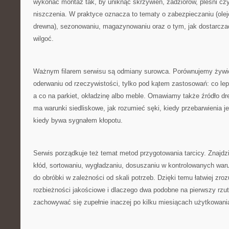
wykonać montaż tak, by uniknąć skrzywień, zadziorów, pleśni c
niszczenia. W praktyce oznacza to tematy o zabezpieczaniu (olejo
drewna), sezonowaniu, magazynowaniu oraz o tym, jak dostarczać 
wilgoć.
Ważnym filarem serwisu są odmiany surowca. Porównujemy żywicz
oderwaniu od rzeczywistości, tylko pod kątem zastosowań: co lepi
a co na parkiet, okładzinę albo meble. Omawiamy także źródło d
ma warunki siedliskowe, jak rozumieć sęki, kiedy przebarwienia jes
kiedy bywa sygnałem kłopotu.
Serwis porządkuje też temat metod przygotowania tarcicy. Znajdzi
kłód, sortowaniu, wygładzaniu, dosuszaniu w kontrolowanych war
do obróbki w zależności od skali potrzeb. Dzięki temu łatwiej zro
rozbieżności jakościowe i dlaczego dwa podobne na pierwszy rz
zachowywać się zupełnie inaczej po kilku miesiącach użytkowani