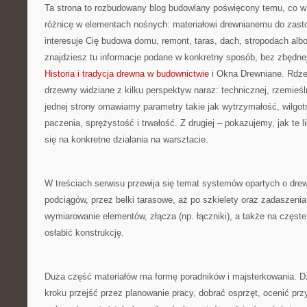
Ta strona to rozbudowany blog budowlany poświęcony temu, co w 
różnicę w elementach nośnych: materiałowi drewnianemu do zast
interesuje Cię budowa domu, remont, taras, dach, stropodach al
znajdziesz tu informacje podane w konkretny sposób, bez zbędnej
Historia i tradycja drewna w budownictwie
i Okna Drewniane. Rdze
drzewny widziane z kilku perspektyw naraz: technicznej, rzemieśl
jednej strony omawiamy parametry takie jak wytrzymałość, wilgo
paczenia, sprężystość i trwałość. Z drugiej – pokazujemy, jak te l
się na konkretne działania na warsztacie.
W treściach serwisu przewija się temat systemów opartych o dre
podciągów, przez belki tarasowe, aż po szkielety oraz zadaszen
wymiarowanie elementów, złącza (np. łączniki), a także na częste 
osłabić konstrukcję.
Duża część materiałów ma formę poradników i majsterkowania. D
kroku przejść przez planowanie pracy, dobrać osprzęt, ocenić prz