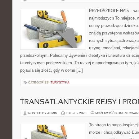
PRZEDSZKOLE NA 5 – wort
najmłodszych To miejsce, 
osoby prowadzące dziecko
znajdą przystępne wskazówk
realnych sytuacjach związ
rutynę, emocjami, relacjam
przedszkolnym. Polecamy Żywienie i dietetyka i Literatura dziecię
teoretycznym podręcznikiem. To raczej mapa drogowa po tym, jak
pojawia się złość, gdy w domu […]
CATEGORIES:
TURYSTYKA
TRANSATLANTYCKIE REJSY I PR
POSTED BY ADMIN
LUT - 8 - 2026
MOŻLIWOŚĆ KOMENTOWAN
Ta strona to mapa inspiracji
morze i chcą odkrywać Eur