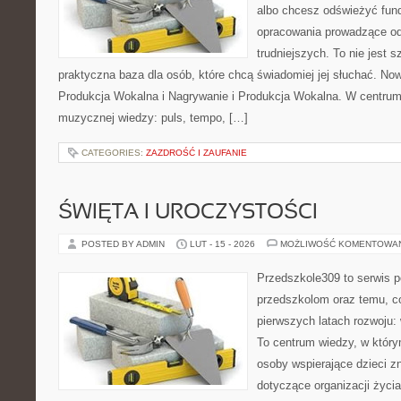
albo chcesz odświeżyć fund
opracowania prowadzące od
trudniejszych. To nie jest 
praktyczna baza dla osób, które chcą świadomiej jej słuchać. Now
Produkcja Wokalna i Nagrywanie i Produkcja Wokalna. W centru
muzycznej wiedzy: puls, tempo, […]
CATEGORIES:
ZAZDROŚĆ I ZAUFANIE
ŚWIĘTA I UROCZYSTOŚCI
POSTED BY ADMIN
LUT - 15 - 2026
MOŻLIWOŚĆ KOMENTOWA
Przedszkole309 to serwis 
przedszkolom oraz temu, c
pierwszych latach rozwoju: 
To centrum wiedzy, w który
osoby wspierające dzieci z
dotyczące organizacji życi