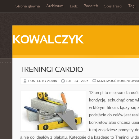
Archiwum
Podatek
Tagi
Strona główna
Łódź
Spis Treści
KOWALCZYK
TRENINGI CARDIO
POSTED BY ADMIN
LUT - 24 - 2026
MOŻLIWOŚĆ KOMENTOWA
12ton.pl to miejsce dla os
kondycję, schudnąć oraz wk
w którym fitness łączy si
podejście do celów jest rea
konkretów albo chcesz upo
tutaj znajdziesz pomysły d
a nie do ideałów z plakatu. Kategorie dla każdego to Treningi w