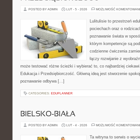
POSTED BY ADMIN
LUT - 5 - 2026
MOŻLIWOŚĆ KOMENTOWAN
Lulitulisie to przestrzeń e
pociechach oraz o rodzicac
poznawanie świata w sposób
którym kompetencje są pod
codzienne ćwiczenia zamieni
łączy rozwijanie z wyobraź
może testować różne ścieżki i wybierać to, co najbardziej ciekaw
Edukacja i Przedsiębiorczość. Główną ideą jest stworzenie spokojn
poznawanie odbywa […]
CATEGORIES:
EDUPLANNER
BIELSKO-BIAŁA
POSTED BY ADMIN
LUT - 4 - 2026
MOŻLIWOŚĆ KOMENTOWAN
Ta witryna to serwis o wyc