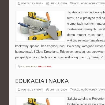
POSTED BY ADMIN
LUT - 13 - 2026
MOŻLIWOŚĆ KOMENTOWA
Ta strona to rozbudowany 
temu, co w praktyce robi n
elementach nośnych: mater
zastosowań nośnych. Jeżeli
domu, remont, taras, dach,
wykończeniowe, znajdziesz
konkretny sposób, bez zbędnej teorii. Polecamy kategorie Historia
budownictwie i Okna Drewniane. Rdzeniem serwisu jest surowiec 
perspektyw naraz: technicznej, rzemieślniczej oraz użytkowej. Z 
CATEGORIES:
MEDYCYNA
EDUKACJA I NAUKA
POSTED BY ADMIN
LUT - 12 - 2026
MOŻLIWOŚĆ KOMENTOWA
Szkoła szkolna w Popowie 
kształcenie łączy się z wy