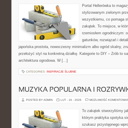
Portal Hellerówka to magaz
stylizowanym zielonym prz
wszystkiemu, co pomaga st
zakątek. To miejsce, w któ
rzemiosłem ogrodniczym: od 
gatunków, rozwiązań i detali
japońska prostota, nowoczesny minimalizm albo ogród skalny, zna
przełożyć styl na konkretną działkę. Kategorie to DIY – Zrób to s
architektura ogrodowa. W […]
CATEGORIES:
INSPIRACJE ŚLUBNE
MUZYKA POPULARNA I ROZRY
POSTED BY ADMIN
LUT - 16 - 2026
MOŻLIWOŚĆ KOMENTOWA
To zakątek stworzyliśmy ja
którym praktyka spotyka się
szukasz przystępnego wpr