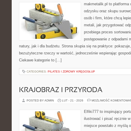
makmetalik.pl to platforma
odzysku oraz skupu surowc
osób i firm, które chcą lepi
metali, jak przygotować od
przebiega proces sortowani
postępowanie z odpadami m
natury, jak i dla budżetu. Strona skupia się na praktyce: pokazuje
bezużyteczne rzeczy w wartość, jednocześnie wspierając gospod
Ciekawe kategorie to […]
CATEGORIES:
PILATES I ZDROWY KRĘGOSŁUP
KRAJOBRAZ I PRZYRODA
POSTED BY ADMIN
LUT - 21 - 2026
MOŻLIWOŚĆ KOMENTOWA
Elfiki777 to inspirujący por
ilustrować i pisać ręcznie
miejsce powstało z myślą o