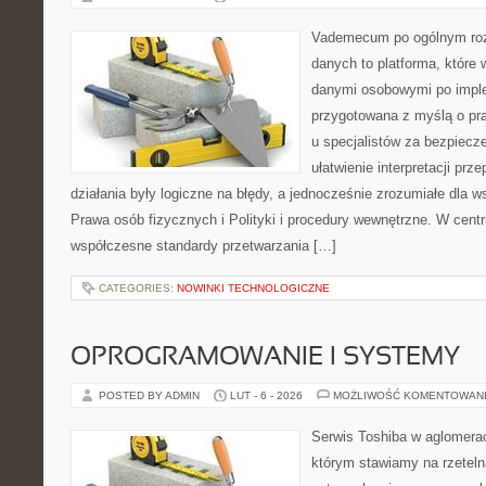
Vademecum po ogólnym roz
danych to platforma, które 
danymi osobowymi po imple
przygotowana z myślą o pra
u specjalistów za bezpiecze
ułatwienie interpretacji prz
działania były logiczne na błędy, a jednocześnie zrozumiałe dla
Prawa osób fizycznych i Polityki i procedury wewnętrzne. W cent
współczesne standardy przetwarzania […]
CATEGORIES:
NOWINKI TECHNOLOGICZNE
OPROGRAMOWANIE I SYSTEMY
POSTED BY ADMIN
LUT - 6 - 2026
MOŻLIWOŚĆ KOMENTOWAN
Serwis Toshiba w aglomeracj
którym stawiamy na rzeteln