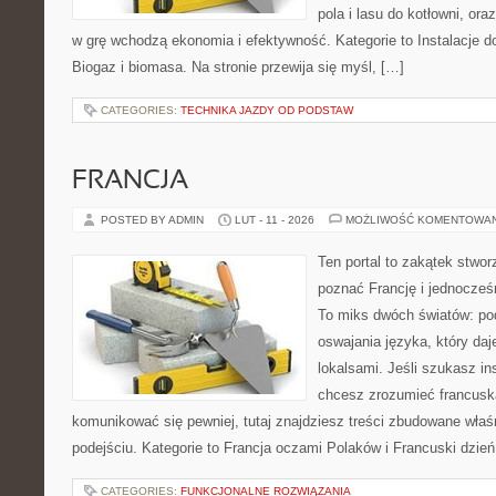
pola i lasu do kotłowni, or
w grę wchodzą ekonomia i efektywność. Kategorie to Instalacje 
Biogaz i biomasa. Na stronie przewija się myśl, […]
CATEGORIES:
TECHNIKA JAZDY OD PODSTAW
FRANCJA
POSTED BY ADMIN
LUT - 11 - 2026
MOŻLIWOŚĆ KOMENTOWA
Ten portal to zakątek stwor
poznać Francję i jednocześ
To miks dwóch światów: pod
oswajania języka, który d
lokalsami. Jeśli szukasz ins
chcesz zrozumieć francusk
komunikować się pewniej, tutaj znajdziesz treści zbudowane wła
podejściu. Kategorie to Francja oczami Polaków i Francuski dzień
CATEGORIES:
FUNKCJONALNE ROZWIĄZANIA