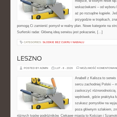
miejsce, w którym reset łą
wskazówkami – od wyboru k
aż po rozsądne kąpiele. Je
przygodzie w tropikach, znaj
pomogą Ci zamienić pomysł w realny plan. Nowe kategorie na stron
Surferski radar. Główną ideą serwisu jest pokazanie, […]
CATEGORIES:
SŁODKIE BEZ CUKRU I NABIAŁU
LESZNO
POSTED BY ADMIN
LUT - 8 - 2026
MOŻLIWOŚĆ KOMENTOWAN
Anabell z Kalisza to serwi
sercu zachodniej Polski – mi
zaskoczyć różnorodnością. 
wędrówek, gdzie praktyka łą
szukasz pomysłów na wyjaz
poza głównym szlakiem, zna
różnych typów podróżników. Ciekawe miasta to Kościan i Szamotuł