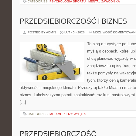
CATEGORIES:
PSYCHOLOGIA SPORTU I MENTAL ZAWODNIKA
PRZEDSIĘBIORCZOŚĆ I BIZNES
POSTED BY ADMIN
LUT - 5 - 2026
MOŻLIWOŚĆ KOMENTOWAN
To blog o turystyce po Lub
myślą o osobach, które lubi
chcą planować wyjazdy w 
Znajdziesz tu opisy tras, in
także pomysły na wakacyjny
tych, którzy cenią kameraln
aktywności i miejskiego klimatu. Przeczytaj także Miasta i miaste
biznes. Lubelszczyzna potrafi zaskakiwać: raz kusi nastrojowym
[…]
CATEGORIES:
METAMORFOZY WNĘTRZ
PRZEDSIĘBIORCZOŚĆ