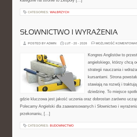
kategorie na stronie to Zespoły […]
CATEGORIES:
WAŁBRZYCH
SŁOWNICTWO I WYRAŻENIA
POSTED BY ADMIN
LUT - 20 - 2026
MOŻLIWOŚĆ KOMENTOWA
Kongres Anglistów to przes
angielskiego, którzy chcą
strategii nauczania i wdra
kursantami. Strona powstał
stawiają na rozwój i traktu
dziedzinę. To miejsce spotk
gdzie kluczowa jest jakość uczenia oraz dobrostan zarówno ucząc
Polecamy Angielski dla zaawansowanych i Słownictwo i wyrażenia.
przekonaniu, […]
CATEGORIES:
BUDOWNICTWO