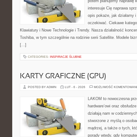
potem planujemy naprawę kr
interesuje Cię naprawa sprz
opis pokaże, jak działamy 
oczekiwać. Ciekawe kategor
Klawiatury i Nowe Technologie i Trendy. Nasza działalność koncen
Toshiba, w tym szczególnie na rodzinie serii Satellite. Modele biz
[…]
CATEGORIES:
INSPIRACJE ŚLUBNE
KARTY GRAFICZNE (GPU)
POSTED BY ADMIN
LUT - 6 - 2026
MOŻLIWOŚĆ KOMENTOWAN
LAKOM to nowoczesna prze
hardware’owi oraz obsłudze
działają nam w codziennych
stworzone z myślą o osoba
mądrzej, a także o tych, kt
porady wtedy, gdy kompute