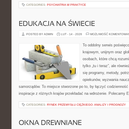
CATEGORIES:
PSYCHIATRIA W PRAKTYCE
EDUKACJA NA ŚWIECIE
POSTED BY ADMIN
LUT - 14 - 2026
MOŻLIWOŚĆ KOMENTOWA
To oddolny serwis poświęco
krajowym, unijnym oraz glo
osobach, które chcą rozumie
tylko „tu i teraz”, ale równ
się programy, metody, potr
opiekunów, wyzwania nauczyc
samorządów. To miejsce stworzone po to, by łączyć codzienność s
inspiracje z różnych krajów przekładać na wdrożenie. Polecamy E
CATEGORIES:
RYNEK PRZEMYSŁU CIĘŻKIEGO: ANALIZY I PROGNOZY
OKNA DREWNIANE