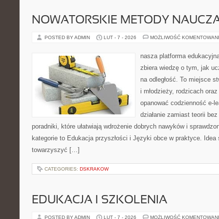
NOWATORSKIE METODY NAUCZA
POSTED BY ADMIN
LUT - 7 - 2026
MOŻLIWOŚĆ KOMENTOWAN
nasza platforma edukacyjna 
zbiera wiedzę o tym, jak u
na odległość. To miejsce s
i młodzieży, rodzicach oraz
opanować codzienność e-lear
działanie zamiast teorii be
poradniki, które ułatwiają wdrożenie dobrych nawyków i sprawdzo
kategorie to Edukacja przyszłości i Języki obce w praktyce. Idea 
towarzyszyć […]
CATEGORIES:
DSKRAKOW
EDUKACJA I SZKOLENIA
POSTED BY ADMIN
LUT - 7 - 2026
MOŻLIWOŚĆ KOMENTOWAN