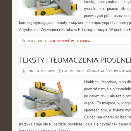
kreskę, cenią notes i chcą
rysunku oraz piśmie. Stron
pierwszych prób, przez cod
bardziej wymagające tematy związane z kompozycją i harmonią p
Artystyczne Wyzwania i Sztuka w Edukacji i Terapii. W centrum E
CATEGORIES:
SPOŁECZNOŚĆ WĘDKARSKA
TEKSTY I TŁUMACZENIA PIOSENE
POSTED BY ADMIN
LUT - 21 - 2026
MOŻLIWOŚĆ KOMENTOWA
Limith to lifestylowy blog d
powstał z myślą o czytelni
po całym dniu, ale też o ty
więcej. To miejsce, w który
opowieściami, a świeże wyd
Całość ma charakter bez n
muzyka staje się tu bardziej osobista i daje się czytać tak samo 