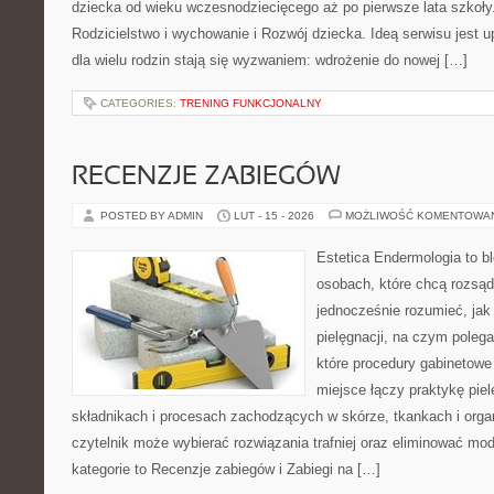
dziecka od wieku wczesnodziecięcego aż po pierwsze lata szkoły
Rodzicielstwo i wychowanie i Rozwój dziecka. Ideą serwisu jest 
dla wielu rodzin stają się wyzwaniem: wdrożenie do nowej […]
CATEGORIES:
TRENING FUNKCJONALNY
RECENZJE ZABIEGÓW
POSTED BY ADMIN
LUT - 15 - 2026
MOŻLIWOŚĆ KOMENTOWA
Estetica Endermologia to b
osobach, które chcą rozsąd
jednocześnie rozumieć, jak 
pielęgnacji, na czym poleg
które procedury gabinetowe
miejsce łączy praktykę pie
składnikach i procesach zachodzących w skórze, tkankach i orga
czytelnik może wybierać rozwiązania trafniej oraz eliminować m
kategorie to Recenzje zabiegów i Zabiegi na […]