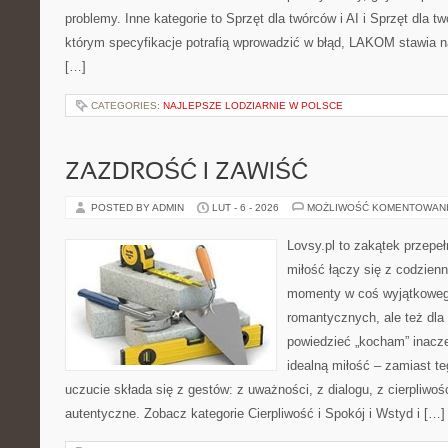
problemy. Inne kategorie to Sprzęt dla twórców i AI i Sprzęt dla t
którym specyfikacje potrafią wprowadzić w błąd, LAKOM stawia n
[…]
CATEGORIES:
NAJLEPSZE LODZIARNIE W POLSCE
ZAZDROŚĆ I ZAWIŚĆ
POSTED BY ADMIN
LUT - 6 - 2026
MOŻLIWOŚĆ KOMENTOWAN
Lovsy.pl to zakątek przepe
miłość łączy się z codzienn
momenty w coś wyjątkowego
romantycznych, ale też dla
powiedzieć „kocham” inaczej
idealną miłość – zamiast t
uczucie składa się z gestów: z uważności, z dialogu, z cierpliwośc
autentyczne. Zobacz kategorie Cierpliwość i Spokój i Wstyd i […]