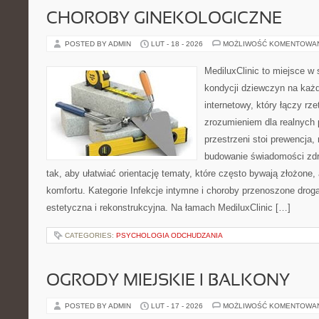
CHOROBY GINEKOLOGICZNE
POSTED BY ADMIN
LUT - 18 - 2026
MOŻLIWOŚĆ KOMENTOWA
MediluxClinic to miejsce w 
kondycji dziewczyn na każd
internetowy, który łączy rz
zrozumieniem dla realnych 
przestrzeni stoi prewencja,
budowanie świadomości zdr
tak, aby ułatwiać orientację tematy, które często bywają złożone,
komfortu. Kategorie Infekcje intymne i choroby przenoszone drogą
estetyczna i rekonstrukcyjna. Na łamach MediluxClinic […]
CATEGORIES:
PSYCHOLOGIA ODCHUDZANIA
OGRODY MIEJSKIE I BALKONY
POSTED BY ADMIN
LUT - 17 - 2026
MOŻLIWOŚĆ KOMENTOWA