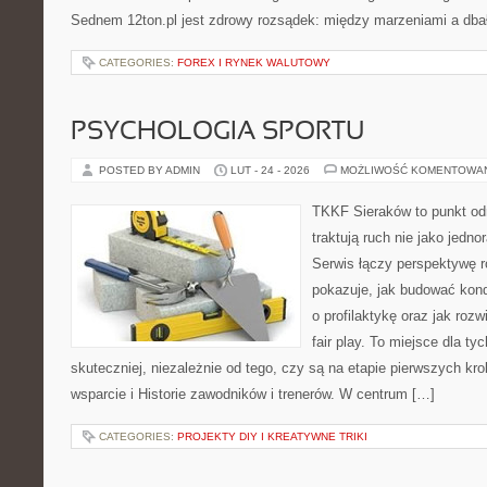
Sednem 12ton.pl jest zdrowy rozsądek: między marzeniami a dba
CATEGORIES:
FOREX I RYNEK WALUTOWY
PSYCHOLOGIA SPORTU
POSTED BY ADMIN
LUT - 24 - 2026
MOŻLIWOŚĆ KOMENTOWA
TKKF Sieraków to punkt odn
traktują ruch nie jako jedno
Serwis łączy perspektywę 
pokazuje, jak budować kond
o profilaktykę oraz jak roz
fair play. To miejsce dla ty
skuteczniej, niezależnie od tego, czy są na etapie pierwszych k
wsparcie i Historie zawodników i trenerów. W centrum […]
CATEGORIES:
PROJEKTY DIY I KREATYWNE TRIKI