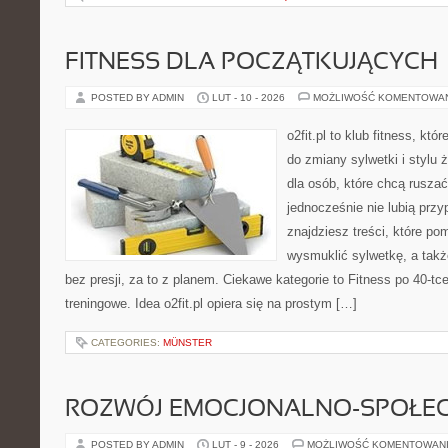
FITNESS DLA POCZĄTKUJĄCYCH
POSTED BY ADMIN
LUT - 10 - 2026
MOŻLIWOŚĆ KOMENTOWA
o2fit.pl to klub fitness, kt
do zmiany sylwetki i stylu 
dla osób, które chcą ruszać
jednocześnie nie lubią prz
znajdziesz treści, które po
wysmuklić sylwetkę, a tak
bez presji, za to z planem. Ciekawe kategorie to Fitness po 40-tc
treningowe. Idea o2fit.pl opiera się na prostym […]
CATEGORIES:
MÜNSTER
ROZWÓJ EMOCJONALNO-SPOŁE
POSTED BY ADMIN
LUT - 9 - 2026
MOŻLIWOŚĆ KOMENTOWAN