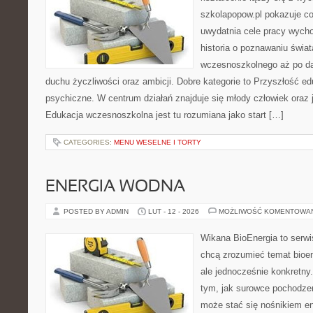
szkolapopow.pl pokazuje c
uwydatnia cele pracy wyc
historia o poznawaniu świat
wczesnoszkolnego aż po da
duchu życzliwości oraz ambicji. Dobre kategorie to Przyszłość ed
psychiczne. W centrum działań znajduje się młody człowiek oraz 
Edukacja wczesnoszkolna jest tu rozumiana jako start […]
CATEGORIES:
MENU WESELNE I TORTY
ENERGIA WODNA
POSTED BY ADMIN
LUT - 12 - 2026
MOŻLIWOŚĆ KOMENTOWA
Wikana BioEnergia to serwi
chcą zrozumieć temat bioen
ale jednocześnie konkretny
tym, jak surowce pochodzen
może stać się nośnikiem en