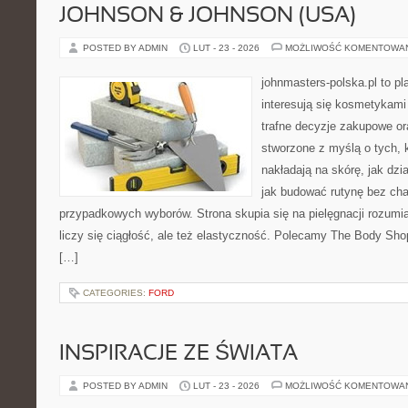
JOHNSON & JOHNSON (USA)
POSTED BY ADMIN
LUT - 23 - 2026
MOŻLIWOŚĆ KOMENTOWA
johnmasters-polska.pl to pl
interesują się kosmetykami
trafne decyzje zakupowe or
stworzone z myślą o tych, k
nakładają na skórę, jak dzi
jak budować rutynę bez ch
przypadkowych wyborów. Strona skupia się na pielęgnacji rozumia
liczy się ciągłość, ale też elastyczność. Polecamy The Body Sho
[…]
CATEGORIES:
FORD
INSPIRACJE ZE ŚWIATA
POSTED BY ADMIN
LUT - 23 - 2026
MOŻLIWOŚĆ KOMENTOWA