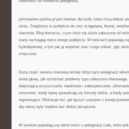
zależności od kontekstu pielęgnacji.
johnmasters-polska.pl jest również dla osób, które chcą dobrać pi
skóry. Znajdziesz tu podejście do cery ściągniętej, tłustej, wrażl
starzenia. Blog tłumaczy, czym różni się skóra zaburzona od skór
stany wymagają nieco innego podejścia. W treściach pojawiają się
hydrolipidowej, o tym jak ją wspierać oraz czego unikać, gdy skóra
zmęczona.
Dużą część serwisu stanowią tematy dotyczące pielęgnacji włosów
skórę głowy, jak rozróżniać problemy typu zaburzona równowaga,
obejmującą oczyszczanie, nawilżanie i zabezpieczanie. johnmast
zrozumieć, kiedy lepiej sprawdzają się formuły lekkie, a kiedy po
regenerujące. Wskazuje też, jak łączyć szampon z kondycjonere
aby włosy były miękkie bez efektu obciążenia.
W serwisie pojawiają się także treści o pielęgnacji ciała, które po