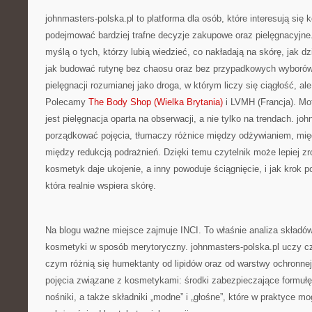
johnmasters-polska.pl to platforma dla osób, które interesują się
podejmować bardziej trafne decyzje zakupowe oraz pielęgnacyjne
myślą o tych, którzy lubią wiedzieć, co nakładają na skórę, jak dz
jak budować rutynę bez chaosu oraz bez przypadkowych wyborów.
pielęgnacji rozumianej jako droga, w którym liczy się ciągłość, al
Polecamy
The Body Shop (Wielka Brytania)
i LVMH (Francja). M
jest pielęgnacja oparta na obserwacji, a nie tylko na trendach. j
porządkować pojęcia, tłumaczy różnice między odżywianiem, mi
między redukcją podrażnień. Dzięki temu czytelnik może lepiej z
kosmetyk daje ukojenie, a inny powoduje ściągnięcie, i jak krok po
która realnie wspiera skórę.
Na blogu ważne miejsce zajmuje INCI. To właśnie analiza składó
kosmetyki w sposób merytoryczny. johnmasters-polska.pl uczy czy
czym różnią się humektanty od lipidów oraz od warstwy ochronne
pojęcia związane z kosmetykami: środki zabezpieczające formuł
nośniki, a także składniki „modne” i „głośne”, które w praktyce mo