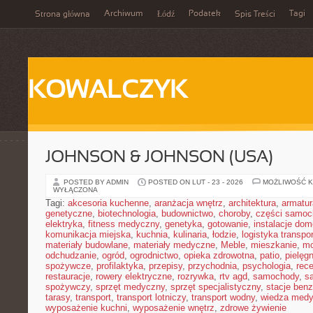
Archiwum
Podatek
Tagi
Strona główna
Łódź
Spis Treści
KOWALCZYK
JOHNSON & JOHNSON (USA)
POSTED BY ADMIN
POSTED ON LUT - 23 - 2026
MOŻLIWOŚĆ 
WYŁĄCZONA
Tagi:
akcesoria kuchenne
,
aranżacja wnętrz
,
architektura
,
armatur
genetyczne
,
biotechnologia
,
budownictwo
,
choroby
,
części samo
elektryka
,
fitness medyczny
,
genetyka
,
gotowanie
,
instalacje do
komunikacja miejska
,
kuchnia
,
kulinaria
,
łodzie
,
logistyka transpo
materiały budowlane
,
materiały medyczne
,
Meble
,
mieszkanie
,
mo
odchudzanie
,
ogród
,
ogrodnictwo
,
opieka zdrowotna
,
patio
,
pielęgn
spożywcze
,
profilaktyka
,
przepisy
,
przychodnia
,
psychologia
,
rece
restauracje
,
rowery elektryczne
,
rozrywka
,
rtv agd
,
samochody
,
s
spożywczy
,
sprzęt medyczny
,
sprzęt specjalistyczny
,
stacje ben
tarasy
,
transport
,
transport lotniczy
,
transport wodny
,
wiedza med
wyposażenie kuchni
,
wyposażenie wnętrz
,
zdrowe żywienie