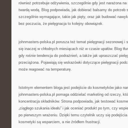
również potrzebuje odżywienia, szczególnie gdy jest narażona na
twardą wodą. Blog podpowiada, jak dobierać balsamy do potrzeb s
szczególnie wymagające, takie jak pięty, oraz jak budować nawyki
bez poczucia, że pielęgnacja to kolejny obowiązek.
johnmasters-polska.pl porusza też temat pielęgnacji sezonowej i 
się inaczej w chłodnych miesiącach niż w czasie upałów. Blog tłu
gdy rośnie tendencja do podrażnień, a także jak upraszczać pielę
przeciążona. Pojawiają się wskazówki dotyczące pielęgnacji pod
może reagować na temperaturę.
Istotnym elementem bloga jest podejście do kosmetyków jako narz
johnmasters-polska.pl pomaga oddzielać marketing od rzeczy, któ
koncentracja składników. Strona podpowiada, jak testować kosme
„ciągłego szukania ideału” i jak oceniać produkt po tym, czy wspie
po pierwszym wrażeniu. Dzięki temu czytelnik uczy się podejści
kosmetyki są wsparciem, a nie źródłem frustracji.