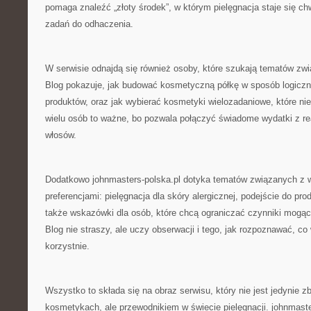
pomaga znaleźć „złoty środek”, w którym pielęgnacja staje się chwi
zadań do odhaczenia.
W serwisie odnajdą się również osoby, które szukają tematów zw
Blog pokazuje, jak budować kosmetyczną półkę w sposób logiczny
produktów, oraz jak wybierać kosmetyki wielozadaniowe, które nie
wielu osób to ważne, bo pozwala połączyć świadome wydatki z r
włosów.
Dodatkowo johnmasters-polska.pl dotyka tematów związanych z w
preferencjami: pielęgnacja dla skóry alergicznej, podejście do pr
także wskazówki dla osób, które chcą ograniczać czynniki mogąc
Blog nie straszy, ale uczy obserwacji i tego, jak rozpoznawać, co 
korzystnie.
Wszystko to składa się na obraz serwisu, który nie jest jedynie z
kosmetykach, ale przewodnikiem w świecie pielęgnacji. johnmaste