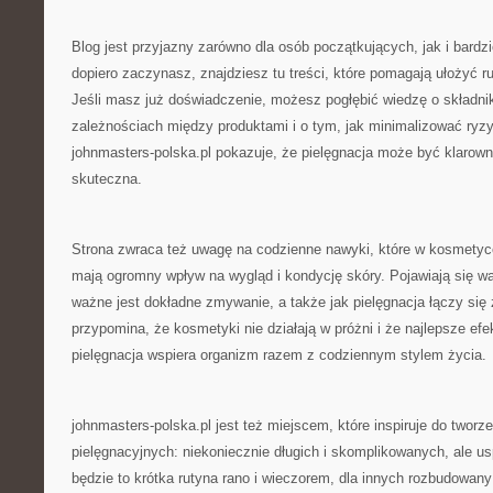
Blog jest przyjazny zarówno dla osób początkujących, jak i bard
dopiero zaczynasz, znajdziesz tu treści, które pomagają ułożyć r
Jeśli masz już doświadczenie, możesz pogłębić wiedzę o składni
zależnościach między produktami i o tym, jak minimalizować ryz
johnmasters-polska.pl pokazuje, że pielęgnacja może być klarown
skuteczna.
Strona zwraca też uwagę na codzienne nawyki, które w kosmetyc
mają ogromny wpływ na wygląd i kondycję skóry. Pojawiają się wąt
ważne jest dokładne zmywanie, a także jak pielęgnacja łączy się
przypomina, że kosmetyki nie działają w próżni i że najlepsze efe
pielęgnacja wspiera organizm razem z codziennym stylem życia.
johnmasters-polska.pl jest też miejscem, które inspiruje do tworz
pielęgnacyjnych: niekoniecznie długich i skomplikowanych, ale u
będzie to krótka rutyna rano i wieczorem, dla innych rozbudowany 