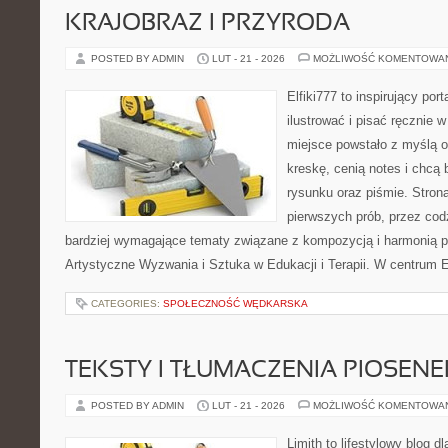
KRAJOBRAZ I PRZYRODA
POSTED BY ADMIN
LUT - 21 - 2026
MOŻLIWOŚĆ KOMENTOWA
Elfiki777 to inspirujący por
ilustrować i pisać ręcznie
miejsce powstało z myślą o
kreskę, cenią notes i chcą
rysunku oraz piśmie. Stron
pierwszych prób, przez cod
bardziej wymagające tematy związane z kompozycją i harmonią p
Artystyczne Wyzwania i Sztuka w Edukacji i Terapii. W centrum E
CATEGORIES:
SPOŁECZNOŚĆ WĘDKARSKA
TEKSTY I TŁUMACZENIA PIOSENE
POSTED BY ADMIN
LUT - 21 - 2026
MOŻLIWOŚĆ KOMENTOWA
Limith to lifestylowy blog d