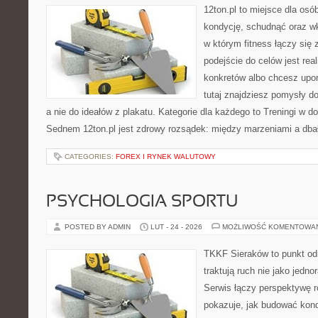
12ton.pl to miejsce dla os
kondycję, schudnąć oraz wk
w którym fitness łączy si
podejście do celów jest rea
konkretów albo chcesz upo
tutaj znajdziesz pomysły d
a nie do ideałów z plakatu. Kategorie dla każdego to Treningi w
Sednem 12ton.pl jest zdrowy rozsądek: między marzeniami a dba
CATEGORIES:
FOREX I RYNEK WALUTOWY
PSYCHOLOGIA SPORTU
POSTED BY ADMIN
LUT - 24 - 2026
MOŻLIWOŚĆ KOMENTOWA
TKKF Sieraków to punkt odn
traktują ruch nie jako jedno
Serwis łączy perspektywę 
pokazuje, jak budować kond