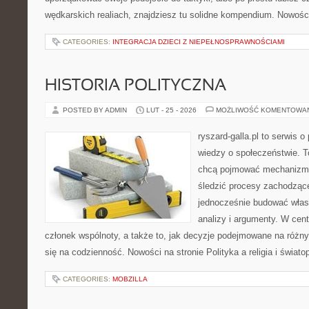
wędkarskich realiach, znajdziesz tu solidne kompendium. Nowości
CATEGORIES:
INTEGRACJA DZIECI Z NIEPEŁNOSPRAWNOŚCIAMI
HISTORIA POLITYCZNA
POSTED BY ADMIN
LUT - 25 - 2026
MOŻLIWOŚĆ KOMENTOWA
ryszard-galla.pl to serwis o 
wiedzy o społeczeństwie. To
chcą pojmować mechanizmy
śledzić procesy zachodzące
jednocześnie budować włas
analizy i argumenty. W cen
członek wspólnoty, a także to, jak decyzje podejmowane na różn
się na codzienność. Nowości na stronie Polityka a religia i świato
CATEGORIES:
MOBZILLA