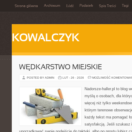
Archiwum
Podatek
Tagi
Strona główna
Łódź
Spis Treści
KOWALCZYK
WĘDKARSTWO MIEJSKIE
POSTED BY ADMIN
LUT - 26 - 2026
MOŻLIWOŚĆ KOMENTOWA
Nadorsze-haller.pl to blog w
myślą o osobach, dla który
więcej niż tylko weekendo
którym terenowe obserwacje
każdy tekst ma pomagać ło
satysfakcją. Jeśli szukasz 
uporządkować swoje podejście do taktyki, albo po prostu lubisz c