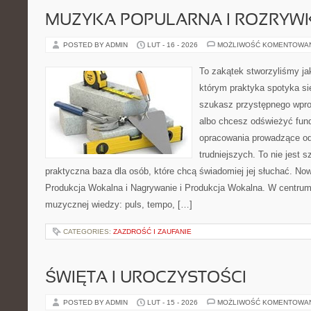
MUZYKA POPULARNA I ROZRY
POSTED BY ADMIN
LUT - 16 - 2026
MOŻLIWOŚĆ KOMENTOWA
To zakątek stworzyliśmy ja
którym praktyka spotyka się
szukasz przystępnego wpr
albo chcesz odświeżyć fund
opracowania prowadzące od
trudniejszych. To nie jest 
praktyczna baza dla osób, które chcą świadomiej jej słuchać. Now
Produkcja Wokalna i Nagrywanie i Produkcja Wokalna. W centru
muzycznej wiedzy: puls, tempo, […]
CATEGORIES:
ZAZDROŚĆ I ZAUFANIE
ŚWIĘTA I UROCZYSTOŚCI
POSTED BY ADMIN
LUT - 15 - 2026
MOŻLIWOŚĆ KOMENTOWA