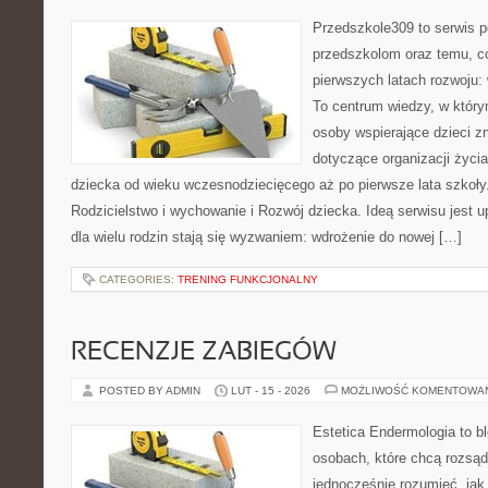
Przedszkole309 to serwis 
przedszkolom oraz temu, c
pierwszych latach rozwoju: 
To centrum wiedzy, w który
osoby wspierające dzieci z
dotyczące organizacji życi
dziecka od wieku wczesnodziecięcego aż po pierwsze lata szkoły
Rodzicielstwo i wychowanie i Rozwój dziecka. Ideą serwisu jest 
dla wielu rodzin stają się wyzwaniem: wdrożenie do nowej […]
CATEGORIES:
TRENING FUNKCJONALNY
RECENZJE ZABIEGÓW
POSTED BY ADMIN
LUT - 15 - 2026
MOŻLIWOŚĆ KOMENTOWA
Estetica Endermologia to b
osobach, które chcą rozsąd
jednocześnie rozumieć, jak 