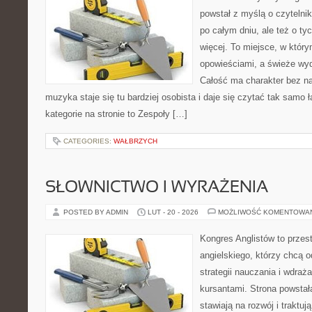
powstał z myślą o czytelni
po całym dniu, ale też o ty
więcej. To miejsce, w który
opowieściami, a świeże wyd
Całość ma charakter bez n
muzyka staje się tu bardziej osobista i daje się czytać tak samo 
kategorie na stronie to Zespoły […]
CATEGORIES:
WAŁBRZYCH
SŁOWNICTWO I WYRAŻENIA
POSTED BY ADMIN
LUT - 20 - 2026
MOŻLIWOŚĆ KOMENTOWA
Kongres Anglistów to przes
angielskiego, którzy chcą
strategii nauczania i wdra
kursantami. Strona powstał
stawiają na rozwój i traktu