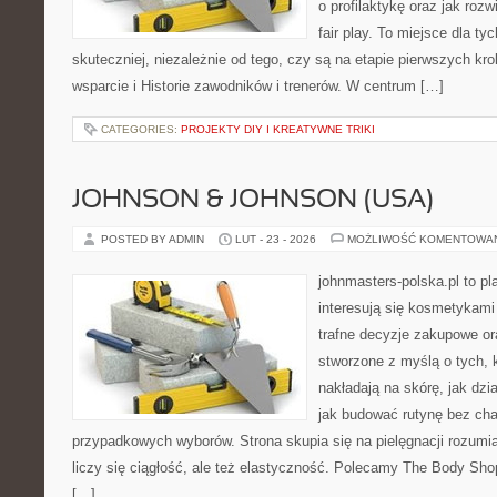
o profilaktykę oraz jak roz
fair play. To miejsce dla ty
skuteczniej, niezależnie od tego, czy są na etapie pierwszych k
wsparcie i Historie zawodników i trenerów. W centrum […]
CATEGORIES:
PROJEKTY DIY I KREATYWNE TRIKI
JOHNSON & JOHNSON (USA)
POSTED BY ADMIN
LUT - 23 - 2026
MOŻLIWOŚĆ KOMENTOWA
johnmasters-polska.pl to pl
interesują się kosmetykami
trafne decyzje zakupowe or
stworzone z myślą o tych, k
nakładają na skórę, jak dzi
jak budować rutynę bez ch
przypadkowych wyborów. Strona skupia się na pielęgnacji rozumia
liczy się ciągłość, ale też elastyczność. Polecamy The Body Sho
[…]