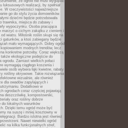
ozumienie, że ogród nie musi wyglądać
gu luksusowych realizacji, by spełniał
e. W rzeczywistości najważniejsze
wanie go do stylu życia domowników.
ałymi dziećmi będzie potrzebowała
 trawnika, miejsca do zabawy i
refy wypoczynku. Osoba pracująca
e marzyć o cichym zakątku z cieniem i
od wiatru. Miłośnik roślin skupi się na
i gatunków, a ktoś zabiegany będzie
iązań mało wymagających. Dobry ogród
c kopiowaniem modnych trendów, lecz
na konkretne potrzeby. Coraz większą
 także ekologiczne podejście do
a ogrodu. Zamiast wielkich połaci
óre wymagają ciągłego koszenia i
wiele osób wybiera łąki kwietne, rabaty
zy rośliny okrywowe. Takie rozwiązania
 efektowne wizualnie, ale również
ze dla owadów zapylających i
w utrzymaniu. Dodatkowo w
h ogrodach coraz częściej pojawiają
i na deszczówkę, kompostowniki,
teriały oraz rośliny dobrze
 do lokalnych warunków
ch. Dzięki temu ogród może być
orny na suszę i mniej kosztowny w
ielęgnacji. Bardzo istotna jest również
rzestrzeni. Nawet niewielki ogród
lić na kilka funkcjonalnych stref,