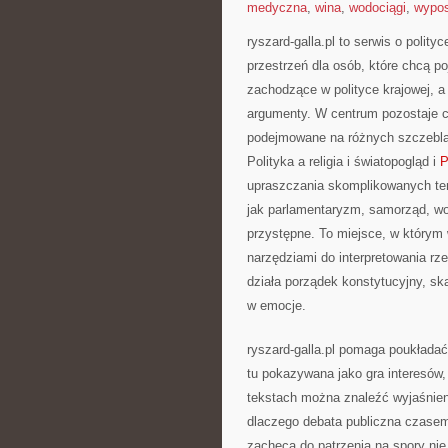
medyczna
,
wina
,
wodociągi
,
wypos
ryszard-galla.pl to serwis o polity
przestrzeń dla osób, które chcą 
zachodzące w polityce krajowej, a
argumenty. W centrum pozostaje cz
podejmowane na różnych szczeblac
Polityka a religia i światopogląd i
P
upraszczania skomplikowanych tem
jak parlamentaryzm, samorząd, wol
przystępne. To miejsce, w którym 
narzędziami do interpretowania rze
działa porządek konstytucyjny, sk
w emocje.
ryszard-galla.pl pomaga poukładać
tu pokazywana jako gra interesów,
tekstach można znaleźć wyjaśnieni
dlaczego debata publiczna czase
zachęca do patrzenia na spory nie