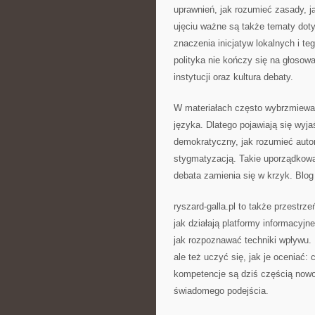
uprawnień, jak rozumieć zasady, j
ujęciu ważne są także tematy doty
znaczenia inicjatyw lokalnych i te
polityka nie kończy się na głosowa
instytucji oraz kultura debaty.
W materiałach często wybrzmiewa 
języka. Dlatego pojawiają się wyj
demokratyczny, jak rozumieć auton
stygmatyzacją. Takie uporządkowa
debata zamienia się w krzyk. Blog
ryszard-galla.pl to także przestrz
jak działają platformy informacyj
jak rozpoznawać techniki wpływu. 
ale też uczyć się, jak je oceniać: 
kompetencje są dziś częścią no
świadomego podejścia.