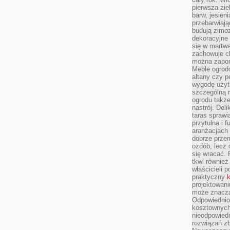
pierwsza zie
barw, jesien
przebarwiają
budują zimoz
dekoracyjne 
się w martw
zachowuje ch
można zapom
Meble ogrodo
altany czy p
wygodę użyt
szczególną r
ogrodu takż
nastrój. Del
taras sprawia
przytulna i
aranżacjach 
dobrze przem
ozdób, lecz 
się wracać.
tkwi również
właścicieli 
praktyczny
k
projektowani
może znaczą
Odpowiednio
kosztownych 
nieodpowied
rozwiązań zb