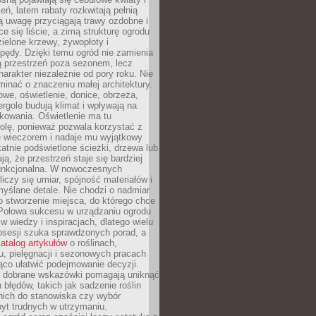
leń, latem rabaty rozkwitają pełnią
ią uwagę przyciągają trawy ozdobne i
ce się liście, a zimą strukturę ogrodu
ielone krzewy, żywopłoty i
pędy. Dzięki temu ogród nie zamienia
ą przestrzeń poza sezonem, lecz
arakter niezależnie od pory roku. Nie
inać o znaczeniu małej architektury.
we, oświetlenie, donice, obrzeża,
ergole budują klimat i wpływają na
kowania. Oświetlenie ma tu
olę, ponieważ pozwala korzystać z
e wieczorem i nadaje mu wyjątkowy
ikatnie podświetlone ścieżki, drzewa lub
ją, że przestrzeń staje się bardziej
 funkcjonalna. W nowoczesnych
liczy się umiar, spójność materiałów i
yślane detale. Nie chodzi o nadmiar
o stworzenie miejsca, do którego chce
 Połowa sukcesu w urządzaniu ogrodu
 w wiedzy i inspiracjach, dlatego wielu
posesji szuka sprawdzonych porad, a
atalog artykułów
o roślinach,
u, pielęgnacji i sezonowych pracach
co ułatwić podejmowanie decyzji.
 dobrane wskazówki pomagają uniknąć
błędów, takich jak sadzenie roślin
nich do stanowiska czy wybór
yt trudnych w utrzymaniu.