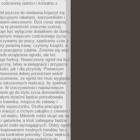
codziennej radości i kontaktu z
d jeszcze do niedawna kojarzył się
adycyjnymi rabatami, warzywnikiem i
ewami owocowymi. Dziś coraz więcej
na tę przestrzeń znacznie szerzej.
taje być wyłącznie dodatkiem do domu,
 ważnym miejscem codziennego życia.
poczywamy po pracy, spędzamy czas z
emy poranną kawę, czytamy książki, a
 pracujemy zdalnie. Zmienia się więc
osób urządzania ogrodu, ale też
jego funkcji. Nowoczesny ogród ma być
tyczny, łatwy w pielęgnacji i przyjazny
ludzi, jak i dla przyrody. Pierwszym
tworzenia dobrej przestrzeni wokół
ozumienie, że ogród nie musi wyglądać
gu luksusowych realizacji, by spełniał
e. W rzeczywistości najważniejsze
wanie go do stylu życia domowników.
ałymi dziećmi będzie potrzebowała
 trawnika, miejsca do zabawy i
refy wypoczynku. Osoba pracująca
e marzyć o cichym zakątku z cieniem i
od wiatru. Miłośnik roślin skupi się na
i gatunków, a ktoś zabiegany będzie
iązań mało wymagających. Dobry ogród
c kopiowaniem modnych trendów, lecz
na konkretne potrzeby. Coraz większą
 także ekologiczne podejście do