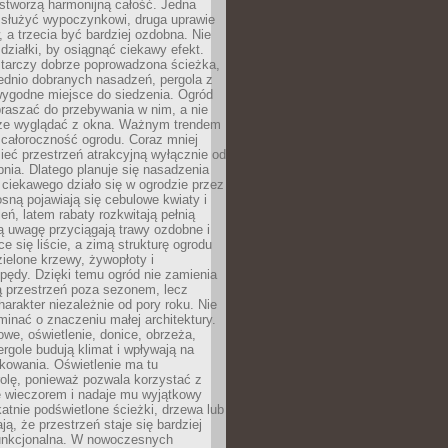
stworzą harmonijną całość. Jedna
służyć wypoczynkowi, druga uprawie
w, a trzecia być bardziej ozdobna. Nie
 działki, by osiągnąć ciekawy efekt.
arczy dobrze poprowadzona ścieżka,
ednio dobranych nasadzeń, pergola z
wygodne miejsce do siedzenia. Ogród
raszać do przebywania w nim, a nie
rze wyglądać z okna. Ważnym trendem
ż całoroczność ogrodu. Coraz mniej
eć przestrzeń atrakcyjną wyłącznie od
pnia. Dlatego planuje się nasadzenia
 ciekawego działo się w ogrodzie przez
osną pojawiają się cebulowe kwiaty i
leń, latem rabaty rozkwitają pełnią
ią uwagę przyciągają trawy ozdobne i
ce się liście, a zimą strukturę ogrodu
ielone krzewy, żywopłoty i
pędy. Dzięki temu ogród nie zamienia
ą przestrzeń poza sezonem, lecz
arakter niezależnie od pory roku. Nie
inać o znaczeniu małej architektury.
we, oświetlenie, donice, obrzeża,
ergole budują klimat i wpływają na
kowania. Oświetlenie ma tu
olę, ponieważ pozwala korzystać z
e wieczorem i nadaje mu wyjątkowy
ikatnie podświetlone ścieżki, drzewa lub
ją, że przestrzeń staje się bardziej
 funkcjonalna. W nowoczesnych