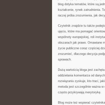
blog dotyka tematów, które są jed
kształcenie, rynek zatrudnienia. T
raczej próba zrozumienia, jak dec
Czytelnik znajdzie tu także podejśc
ujęciu, które ma pomagać orientow
wspólnoty europejskiej, roli insty
obszarach jak prawo. Omawiane m
życie publiczne coraz częściej dz
zrozumieć, dlaczego decyzja podj
sprawach.
Dużą wartością bloga jest zachęta
oddzielania komentarza od danych
rozwiązaniu zyskuje, kto traci, jak
metoda jest szczególnie ważna w 
często przykrywają merytorykę.
Blog może też wspierać czytelnik