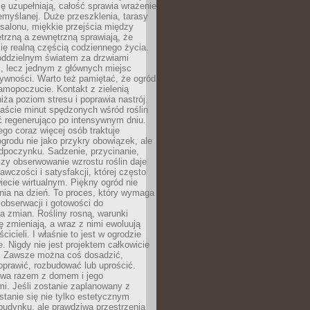
ę uzupełniają, całość sprawia wrażenie
zemyślanej. Duże przeszklenia, tarasy
salonu, miękkie przejścia między
trzną a zewnętrzną sprawiają, że
się realną częścią codziennego życia.
 oddzielnym światem za drzwiami
, lecz jednym z głównych miejsc
ywności. Warto też pamiętać, że ogród
amopoczucie. Kontakt z zielenią
iża poziom stresu i poprawia nastrój.
aście minut spędzonych wśród roślin
ć regenerująco po intensywnym dniu.
ego coraz więcej osób traktuje
ogrodu nie jako przykry obowiązek, ale
dpoczynku. Sadzenie, przycinanie,
zy obserwowanie wzrostu roślin daje
awczości i satysfakcji, której często
iecie wirtualnym. Piękny ogród nie
nia na dzień. To proces, który wymaga
, obserwacji i gotowości do
 zmian. Rośliny rosną, warunki
 zmieniają, a wraz z nimi ewoluują
cicieli. I właśnie to jest w ogrodzie
. Nigdy nie jest projektem całkowicie
 Zawsze można coś dosadzić,
oprawić, rozbudować lub uprościć.
ewa razem z domem i jego
i. Jeśli zostanie zaplanowany z
tanie się nie tylko estetycznym
budynku, ale prawdziwą przestrzenią