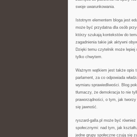
swoje uwarunkowania.
Istotnym elementem bloga jest edu
może być przydatna dla osób przy
którzy szukają kontekstów do tem
zagadnienia takie jak aktywni obyw
Dzięki temu czytelnik może lepiej 
tylko chwytem.
Ważnym wątkiem jest także opis t
parlament, za co odpowiada władz
wymiaru sprawiedliwości. Blog pok
tłumaczy, że demokracja to nie tyl
praworządności, o tym, jak tworzy 
się jawność.
ryszard-galla.pl może być również
społecznymi: nad tym, jak kształt
jedne grupy społeczne czują się 