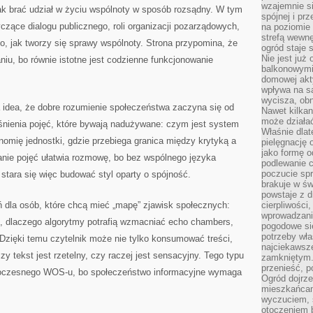
wzajemnie si
ak brać udział w życiu wspólnoty w sposób rozsądny. W tym
spójnej i pr
czące dialogu publicznego, roli organizacji pozarządowych,
na poziomie 
strefą wewnę
go, jak tworzy się sprawy wspólnoty. Strona przypomina, że
ogród staje 
Nie jest już
niu, bo równie istotne jest codzienne funkcjonowanie
balkonowymi
domowej akt
wpływa na s
wycisza, obn
idea, że dobre rozumienie społeczeństwa zaczyna się od
Nawet kilkan
może działa
aśnienia pojęć, które bywają nadużywane: czym jest system
Właśnie dlat
omię jednostki, gdzie przebiega granica między krytyką a
pielęgnację 
jako formę o
nie pojęć ułatwia rozmowę, bo bez wspólnego języka
podlewanie c
poczucie spr
 stara się więc budować styl oparty o spójność.
brakuje w św
powstaje z d
eń dla osób, które chcą mieć „mapę” zjawisk społecznych:
cierpliwości
wprowadzania
ne, dlaczego algorytmy potrafią wzmacniać echo chambers,
pogodowe się
potrzeby właś
Dzięki temu czytelnik może nie tylko konsumować treści,
najciekawsze
czy tekst jest rzetelny, czy raczej jest sensacyjny. Tego typu
zamkniętym.
przenieść, p
woczesnego WOS-u, bo społeczeństwo informacyjne wymaga
Ogród dojrz
mieszkańcam
wyczuciem, s
otoczeniem 