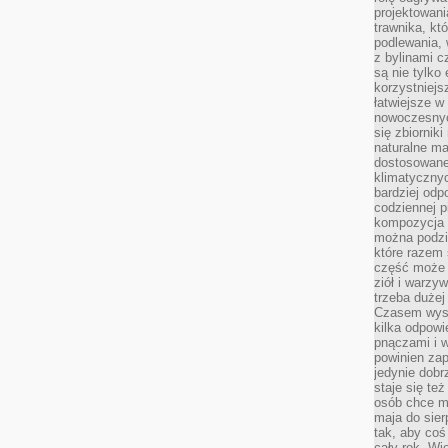
projektowani
trawnika, kt
podlewania, 
z bylinami c
są nie tylko
korzystniejs
łatwiejsze 
nowoczesnyc
się zbiornik
naturalne ma
dostosowane
klimatyczny
bardziej odp
codziennej p
kompozycja p
można podzie
które razem 
część może 
ziół i warzy
trzeba dużej
Czasem wyst
kilka odpowi
pnączami i 
powinien zap
jedynie dob
staje się te
osób chce mi
maja do sier
tak, aby coś
cały rok. Wi