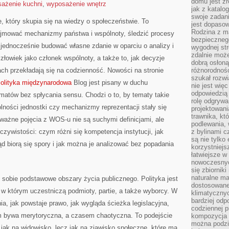
domu jest zr
ażenie kuchni
,
wyposażenie wnętrz
jak z katalo
swoje zadani
ce, który skupia się na wiedzy o społeczeństwie. To
jest dopaso
Rodzina z m
pojmować mechanizmy państwa i wspólnoty, śledzić procesy
bezpiecznego
 jednocześnie budować własne zdanie w oparciu o analizy i
wygodnej st
zdalnie moż
łowiek jako członek wspólnoty, a także to, jak decyzje
dobrą osłoną 
h przekładają się na codzienność. Nowości na stronie
różnorodnośc
szukał rozw
olityka międzynarodowa
Blog jest pisany w duchu
nie jest wię
odpowiedzią 
atów bez spłycania sensu. Chodzi o to, by tematy takie
rolę odgrywa
ności jednostki czy mechanizmy reprezentacji stały się
projektowani
trawnika, kt
ważne pojęcia z WOS-u nie są suchymi definicjami, ale
podlewania, 
czywistości: czym różni się kompetencja instytucji, jak
z bylinami c
są nie tylko
ąd biorą się spory i jak można je analizować bez popadania
korzystniejs
łatwiejsze 
nowoczesnyc
się zbiornik
naturalne ma
 sobie podstawowe obszary życia publicznego. Polityka jest
dostosowane
 w którym uczestniczą podmioty, partie, a także wyborcy. W
klimatyczny
bardziej odp
a, jak powstaje prawo, jak wygląda ścieżka legislacyjna,
codziennej p
m bywa merytoryczna, a czasem chaotyczna. To podejście
kompozycja p
można podzie
 jak na widowisko, lecz jak na zjawisko społeczne, które ma