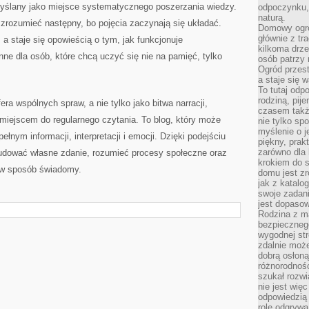
omyślany jako miejsce systematycznego poszerzania wiedzy.
odpoczynku, 
naturą.
j zrozumieć następny, bo pojęcia zaczynają się układać.
Domowy ogró
głównie z tr
a staje się opowieścią o tym, jak funkcjonuje
kilkoma drz
ne dla osób, które chcą uczyć się nie na pamięć, tylko
osób patrzy 
Ogród przes
a staje się
To tutaj od
rodziną, pij
fera wspólnych spraw, a nie tylko jako bitwa narracji,
czasem także
miejscem do regularnego czytania. To blog, który może
nie tylko sp
myślenie o 
ełnym informacji, interpretacji i emocji. Dzięki podejściu
piękny, prak
zarówno dla 
budować własne zdanie, rozumieć procesy społeczne oraz
krokiem do s
 w sposób świadomy.
domu jest zr
jak z katalo
swoje zadani
jest dopaso
Rodzina z m
bezpiecznego
wygodnej st
zdalnie moż
dobrą osłoną 
różnorodnośc
szukał rozw
nie jest wię
odpowiedzią 
rolę odgrywa