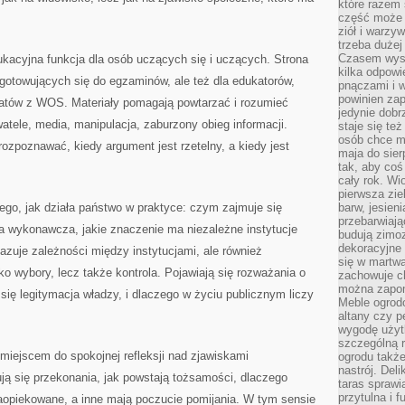
które razem 
część może 
ziół i warzy
trzeba dużej
Czasem wyst
kacyjna funkcja dla osób uczących się i uczących. Strona
kilka odpowi
gotowujących się do egzaminów, ale też dla edukatorów,
pnączami i 
powinien zap
atów z WOS. Materiały pomagają powtarzać i rozumieć
jedynie dob
atele, media, manipulacja, zaburzony obieg informacji.
staje się te
osób chce mi
rozpoznawać, kiedy argument jest rzetelny, a kiedy jest
maja do sier
tak, aby coś
cały rok. Wi
pierwsza zie
ego, jak działa państwo w praktyce: czym zajmuje się
barw, jesien
przebarwiają
a wykonawcza, jakie znaczenie ma niezależne instytucje
budują zimoz
dekoracyjne 
azuje zależności między instytucjami, ale również
się w martw
ko wybory, lecz także kontrola. Pojawiają się rozważania o
zachowuje ch
można zapom
się legitymacja władzy, i dlaczego w życiu publicznym liczy
Meble ogrodo
altany czy p
wygodę użyt
szczególną r
 miejscem do spokojnej refleksji nad zjawiskami
ogrodu takż
nastrój. Del
ują się przekonania, jak powstają tożsamości, dlaczego
taras sprawia
przytulna i
zaopiekowane, a inne mają poczucie pomijania. W tym sensie