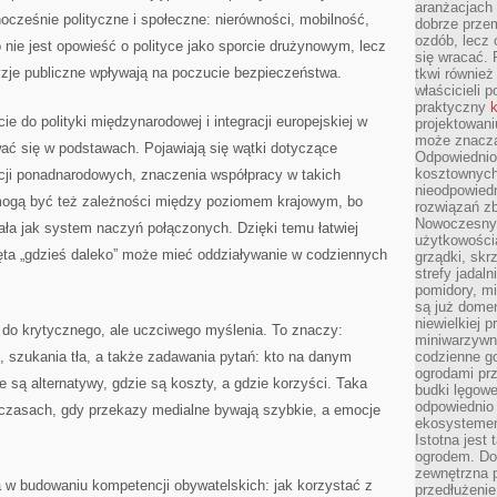
aranżacjach 
nocześnie polityczne i społeczne: nierówności, mobilność,
dobrze przem
ozdób, lecz 
o nie jest opowieść o polityce jako sporcie drużynowym, lecz
się wracać.
yzje publiczne wpływają na poczucie bezpieczeństwa.
tkwi również
właścicieli 
praktyczny
k
ie do polityki międzynarodowej i integracji europejskiej w
projektowani
może znaczą
ać się w podstawach. Pojawiają się wątki dotyczące
Odpowiednio
kosztownych 
tucji ponadnarodowych, znaczenia współpracy w takich
nieodpowied
ogą być też zależności między poziomem krajowym, bo
rozwiązań zb
Nowoczesny 
iała jak system naczyń połączonych. Dzięki temu łatwiej
użytkowości
ęta „gdzieś daleko” może mieć oddziaływanie w codziennych
grządki, skrz
strefy jadal
pomidory, mi
są już dome
niewielkiej 
 do krytycznego, ale uczciwego myślenia. To znaczy:
miniwarzywni
, szukania tła, a także zadawania pytań: kto na danym
codzienne go
ogrodami pr
ie są alternatywy, gdzie są koszty, a gdzie korzyści. Taka
budki lęgowe
odpowiednio
czasach, gdy przekazy medialne bywają szybkie, a emocje
ekosystemem,
Istotna jest
ogrodem. Do
zewnętrzna 
a w budowaniu kompetencji obywatelskich: jak korzystać z
przedłużenie