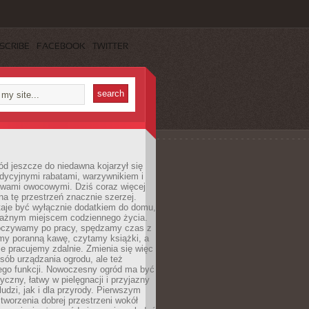
SCRIBE
FACEBOOK
TWITTER
d jeszcze do niedawna kojarzył się
adycyjnymi rabatami, warzywnikiem i
ewami owocowymi. Dziś coraz więcej
na tę przestrzeń znacznie szerzej.
taje być wyłącznie dodatkiem do domu,
 ważnym miejscem codziennego życia.
poczywamy po pracy, spędzamy czas z
emy poranną kawę, czytamy książki, a
 pracujemy zdalnie. Zmienia się więc
osób urządzania ogrodu, ale też
jego funkcji. Nowoczesny ogród ma być
tyczny, łatwy w pielęgnacji i przyjazny
ludzi, jak i dla przyrody. Pierwszym
tworzenia dobrej przestrzeni wokół