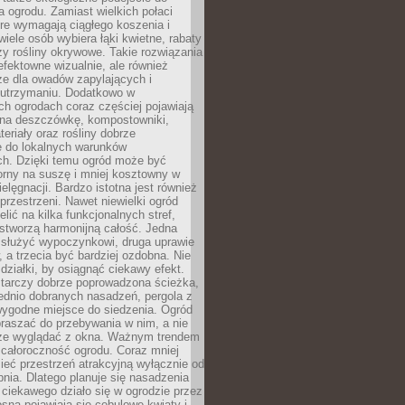
a ogrodu. Zamiast wielkich połaci
óre wymagają ciągłego koszenia i
wiele osób wybiera łąki kwietne, rabaty
zy rośliny okrywowe. Takie rozwiązania
 efektowne wizualnie, ale również
ze dla owadów zapylających i
w utrzymaniu. Dodatkowo w
h ogrodach coraz częściej pojawiają
i na deszczówkę, kompostowniki,
teriały oraz rośliny dobrze
 do lokalnych warunków
ch. Dzięki temu ogród może być
orny na suszę i mniej kosztowny w
ielęgnacji. Bardzo istotna jest również
rzestrzeni. Nawet niewielki ogród
lić na kilka funkcjonalnych stref,
stworzą harmonijną całość. Jedna
służyć wypoczynkowi, druga uprawie
w, a trzecia być bardziej ozdobna. Nie
 działki, by osiągnąć ciekawy efekt.
arczy dobrze poprowadzona ścieżka,
ednio dobranych nasadzeń, pergola z
wygodne miejsce do siedzenia. Ogród
raszać do przebywania w nim, a nie
rze wyglądać z okna. Ważnym trendem
ż całoroczność ogrodu. Coraz mniej
eć przestrzeń atrakcyjną wyłącznie od
pnia. Dlatego planuje się nasadzenia
 ciekawego działo się w ogrodzie przez
osną pojawiają się cebulowe kwiaty i