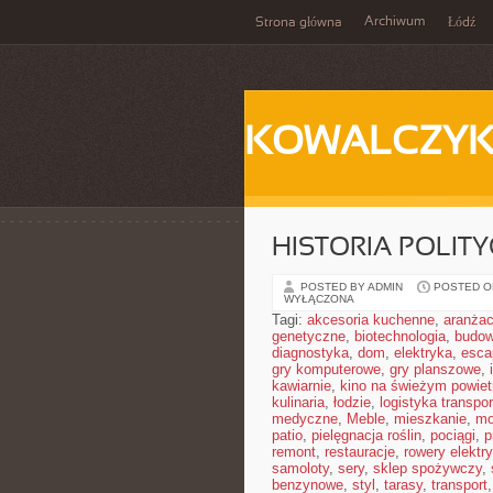
Archiwum
Strona główna
Łódź
KOWALCZY
HISTORIA POLIT
POSTED BY ADMIN
POSTED ON
WYŁĄCZONA
Tagi:
akcesoria kuchenne
,
aranżac
genetyczne
,
biotechnologia
,
budow
diagnostyka
,
dom
,
elektryka
,
esca
gry komputerowe
,
gry planszowe
,
kawiarnie
,
kino na świeżym powiet
kulinaria
,
łodzie
,
logistyka transpor
medyczne
,
Meble
,
mieszkanie
,
mo
patio
,
pielęgnacja roślin
,
pociągi
,
p
remont
,
restauracje
,
rowery elektr
samoloty
,
sery
,
sklep spożywczy
,
benzynowe
,
styl
,
tarasy
,
transport