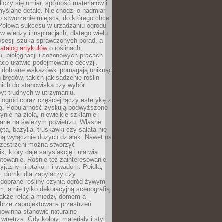
liczy się umiar, spójność materiałów i
yślane detale. Nie chodzi o nadmiar
o stworzenie miejsca, do którego chce
 Połowa sukcesu w urządzaniu ogrodu
 w wiedzy i inspiracjach, dlatego wielu
posesji szuka sprawdzonych porad, a
atalog artykułów
o roślinach,
u, pielęgnacji i sezonowych pracach
co ułatwić podejmowanie decyzji.
 dobrane wskazówki pomagają uniknąć
błędów, takich jak sadzenie roślin
nich do stanowiska czy wybór
yt trudnych w utrzymaniu.
ogród coraz częściej łączy estetykę z
ą. Popularność zyskują podwyższone
ynie na zioła, niewielkie szklarnie i
niane na świeżym powietrzu. Własne
ęta, bazylia, truskawki czy sałata nie
ną wyłącznie dużych działek. Nawet na
przestrzeni można stworzyć
k, który daje satysfakcję i ułatwia
towanie. Rośnie też zainteresowanie
zyjaznymi ptakom i owadom. Poidła,
, domki dla zapylaczy czy
 dobrane rośliny czynią ogród żywym
 a nie tylko dekoracyjną scenografią.
 także relacja między domem a
brze zaprojektowana przestrzeń
powinna stanowić naturalne
 wnętrza. Gdy kolory, materiały i styl