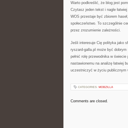
Warto podkreślić, że blog jest p
Czytasz jeden tekst i nagle łatwie
WOS przestaje być zbiorem haseł, 
społeczeństwo. To szczególnie cen
przez zrozumienie zależności.
Jeśli interesuje Cię polityka jako s
ryszard-galla.pl może być dobrym 
pełnić rolę przewodnika w świecie p
nastawionemu na analizę łatwiej 
uczestniczyć w życiu publicznym
CATEGORIES:
MOBZILLA
Comments are closed.