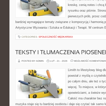
kreskę, cenią notes i chcą
rysunku oraz piśmie. Stron
pierwszych prób, przez cod
bardziej wymagające tematy związane z kompozycją i harmonią p
Artystyczne Wyzwania i Sztuka w Edukacji i Terapii. W centrum E
CATEGORIES:
SPOŁECZNOŚĆ WĘDKARSKA
TEKSTY I TŁUMACZENIA PIOSENE
POSTED BY ADMIN
LUT - 21 - 2026
MOŻLIWOŚĆ KOMENTOWA
Limith to lifestylowy blog d
powstał z myślą o czytelni
po całym dniu, ale też o ty
więcej. To miejsce, w który
opowieściami, a świeże wyd
Całość ma charakter bez n
muzyka staje się tu bardziej osobista i daje się czytać tak samo 