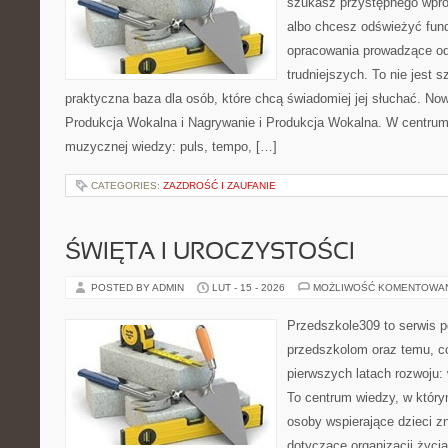
szukasz przystępnego wpr
albo chcesz odświeżyć fund
opracowania prowadzące od
trudniejszych. To nie jest 
praktyczna baza dla osób, które chcą świadomiej jej słuchać. Now
Produkcja Wokalna i Nagrywanie i Produkcja Wokalna. W centru
muzycznej wiedzy: puls, tempo, […]
CATEGORIES:
ZAZDROŚĆ I ZAUFANIE
ŚWIĘTA I UROCZYSTOŚCI
POSTED BY ADMIN
LUT - 15 - 2026
MOŻLIWOŚĆ KOMENTOWA
Przedszkole309 to serwis 
przedszkolom oraz temu, c
pierwszych latach rozwoju: 
To centrum wiedzy, w który
osoby wspierające dzieci z
dotyczące organizacji życi