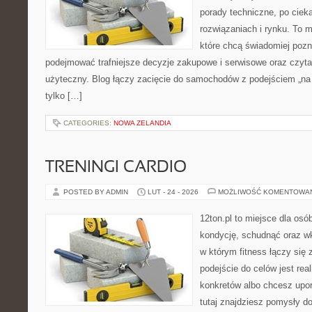
porady techniczne, po ciek
rozwiązaniach i rynku. To m
które chcą świadomiej poz
podejmować trafniejsze decyzje zakupowe i serwisowe oraz czyta
użyteczny. Blog łączy zacięcie do samochodów z podejściem „na co
tylko […]
CATEGORIES:
NOWA ZELANDIA
TRENINGI CARDIO
POSTED BY ADMIN
LUT - 24 - 2026
MOŻLIWOŚĆ KOMENTOWA
12ton.pl to miejsce dla os
kondycję, schudnąć oraz wk
w którym fitness łączy si
podejście do celów jest rea
konkretów albo chcesz upo
tutaj znajdziesz pomysły d