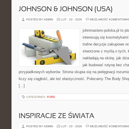
JOHNSON & JOHNSON (USA)
POSTED BY ADMIN
LUT - 23 - 2026
MOŻLIWOŚĆ KOMENTOWA
johnmasters-polska.pl to pl
interesują się kosmetykami
trafne decyzje zakupowe or
stworzone z myślą o tych, k
nakładają na skórę, jak dzi
jak budować rutynę bez ch
przypadkowych wyborów. Strona skupia się na pielęgnacji rozumia
liczy się ciągłość, ale też elastyczność. Polecamy The Body Sho
[…]
CATEGORIES:
FORD
INSPIRACJE ZE ŚWIATA
POSTED BY ADMIN
LUT - 23 - 2026
MOŻLIWOŚĆ KOMENTOWA