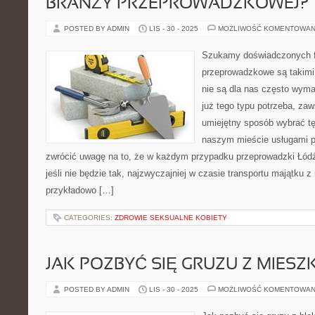
BRANŻY PRZEPROWADZKOWEJ?
POSTED BY ADMIN
LIS - 30 - 2025
MOŻLIWOŚĆ KOMENTOWAN
Szukamy doświadczonych 
przeprowadzkowe są takimi
nie są dla nas często wym
już tego typu potrzeba, za
umiejętny sposób wybrać tę 
naszym mieście usługami 
zwrócić uwagę na to, że w każdym przypadku przeprowadzki Łódź
jeśli nie będzie tak, najzwyczajniej w czasie transportu majątku 
przykładowo […]
CATEGORIES:
ZDROWIE SEKSUALNE KOBIETY
JAK POZBYĆ SIĘ GRUZU Z MIESZ
POSTED BY ADMIN
LIS - 30 - 2025
MOŻLIWOŚĆ KOMENTOWAN