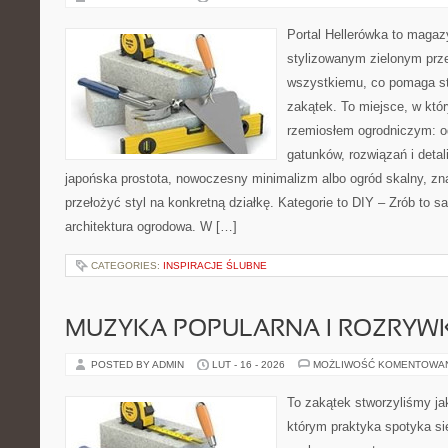
Portal Hellerówka to magaz
stylizowanym zielonym prz
wszystkiemu, co pomaga st
zakątek. To miejsce, w któ
rzemiosłem ogrodniczym: od 
gatunków, rozwiązań i detali
japońska prostota, nowoczesny minimalizm albo ogród skalny, zna
przełożyć styl na konkretną działkę. Kategorie to DIY – Zrób to s
architektura ogrodowa. W […]
CATEGORIES:
INSPIRACJE ŚLUBNE
MUZYKA POPULARNA I ROZRY
POSTED BY ADMIN
LUT - 16 - 2026
MOŻLIWOŚĆ KOMENTOWA
To zakątek stworzyliśmy ja
którym praktyka spotyka się