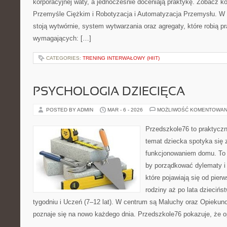
korporacyjnej waty, a jednocześnie doceniają praktykę. Zobacz 
Przemyśle Ciężkim i Robotyzacja i Automatyzacja Przemysłu. W 
stoją wytwórnie, system wytwarzania oraz agregaty, które robią 
wymagających: […]
CATEGORIES:
TRENING INTERWAŁOWY (HIIT)
PSYCHOLOGIA DZIECIĘCA
POSTED BY ADMIN
MAR - 6 - 2026
MOŻLIWOŚĆ KOMENTOWAN
Przedszkole76 to praktyczny
temat dziecka spotyka się 
funkcjonowaniem domu. To 
by porządkować dylematy i
które pojawiają się od pier
rodziny aż po lata dziecińs
tygodniu i Uczeń (7–12 lat). W centrum są Maluchy oraz Opiekunow
poznaje się na nowo każdego dnia. Przedszkole76 pokazuje, że o