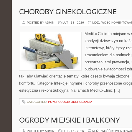
CHOROBY GINEKOLOGICZNE
POSTED BY ADMIN
LUT - 18 - 2026
MOŻLIWOŚĆ KOMENTOWA
MediluxClinic to miejsce w 
kondycji dziewczyn na każd
internetowy, który łączy rz
zrozumieniem dla realnych 
przestrzeni stoi prewencja,
budowanie świadomości zdr
tak, aby ułatwiać orientację tematy, które często bywają złożone,
komfortu. Kategorie Infekcje intymne i choroby przenoszone drogą
estetyczna i rekonstrukcyjna. Na łamach MediluxClinic […]
CATEGORIES:
PSYCHOLOGIA ODCHUDZANIA
OGRODY MIEJSKIE I BALKONY
POSTED BY ADMIN
LUT - 17 - 2026
MOŻLIWOŚĆ KOMENTOWA