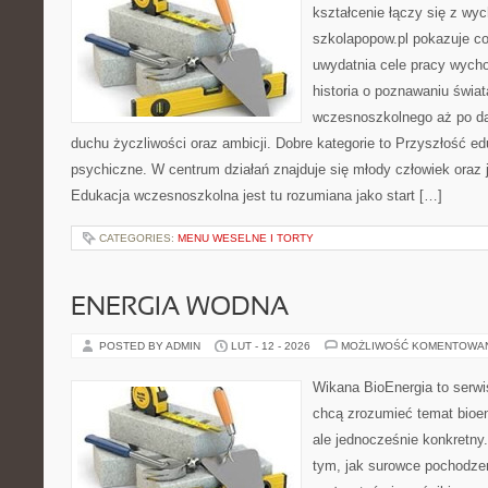
kształcenie łączy się z wy
szkolapopow.pl pokazuje c
uwydatnia cele pracy wyc
historia o poznawaniu świat
wczesnoszkolnego aż po da
duchu życzliwości oraz ambicji. Dobre kategorie to Przyszłość ed
psychiczne. W centrum działań znajduje się młody człowiek oraz 
Edukacja wczesnoszkolna jest tu rozumiana jako start […]
CATEGORIES:
MENU WESELNE I TORTY
ENERGIA WODNA
POSTED BY ADMIN
LUT - 12 - 2026
MOŻLIWOŚĆ KOMENTOWA
Wikana BioEnergia to serwi
chcą zrozumieć temat bioen
ale jednocześnie konkretny
tym, jak surowce pochodzen