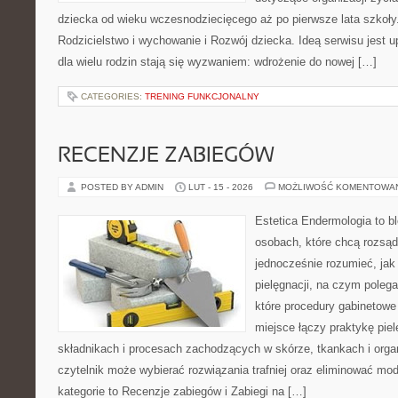
dziecka od wieku wczesnodziecięcego aż po pierwsze lata szkoły
Rodzicielstwo i wychowanie i Rozwój dziecka. Ideą serwisu jest 
dla wielu rodzin stają się wyzwaniem: wdrożenie do nowej […]
CATEGORIES:
TRENING FUNKCJONALNY
RECENZJE ZABIEGÓW
POSTED BY ADMIN
LUT - 15 - 2026
MOŻLIWOŚĆ KOMENTOWA
Estetica Endermologia to b
osobach, które chcą rozsąd
jednocześnie rozumieć, jak 
pielęgnacji, na czym poleg
które procedury gabinetowe
miejsce łączy praktykę pie
składnikach i procesach zachodzących w skórze, tkankach i orga
czytelnik może wybierać rozwiązania trafniej oraz eliminować m
kategorie to Recenzje zabiegów i Zabiegi na […]