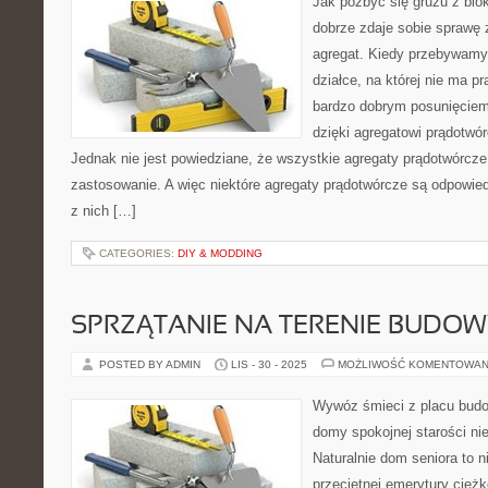
Jak pozbyć się gruzu z bl
dobrze zdaje sobie sprawę 
agregat. Kiedy przebywamy
działce, na której nie ma p
bardzo dobrym posunięciem
dzięki agregatowi prądotwó
Jednak nie jest powiedziane, że wszystkie agregaty prądotwórcze
zastosowanie. A więc niektóre agregaty prądotwórcze są odpowiedn
z nich […]
CATEGORIES:
DIY & MODDING
SPRZĄTANIE NA TERENIE BUDO
POSTED BY ADMIN
LIS - 30 - 2025
MOŻLIWOŚĆ KOMENTOWAN
Wywóz śmieci z placu bud
domy spokojnej starości nie
Naturalnie dom seniora to n
przeciętnej emerytury ciężk