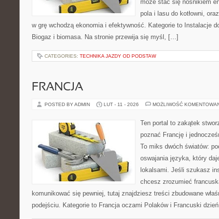
może stać się nośnikiem en
pola i lasu do kotłowni, or
w grę wchodzą ekonomia i efektywność. Kategorie to Instalacje 
Biogaz i biomasa. Na stronie przewija się myśl, […]
CATEGORIES:
TECHNIKA JAZDY OD PODSTAW
FRANCJA
POSTED BY ADMIN
LUT - 11 - 2026
MOŻLIWOŚĆ KOMENTOWA
Ten portal to zakątek stwor
poznać Francję i jednocześ
To miks dwóch światów: pod
oswajania języka, który d
lokalsami. Jeśli szukasz ins
chcesz zrozumieć francusk
komunikować się pewniej, tutaj znajdziesz treści zbudowane wła
podejściu. Kategorie to Francja oczami Polaków i Francuski dzień