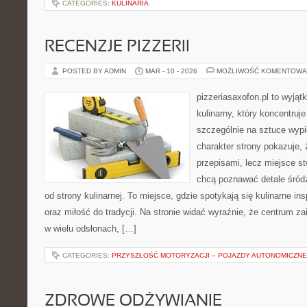
CATEGORIES:
KULINARIA
RECENZJE PIZZERII
POSTED BY ADMIN
MAR - 10 - 2026
MOŻLIWOŚĆ KOMENTOWA
pizzeriasaxofon.pl to wyjątk
kulinarny, który koncentruje
szczególnie na sztuce wyp
charakter strony pokazuje, ż
przepisami, lecz miejsce st
chcą poznawać detale śród
od strony kulinarnej. To miejsce, gdzie spotykają się kulinarne i
oraz miłość do tradycji. Na stronie widać wyraźnie, że centrum z
w wielu odsłonach, […]
CATEGORIES:
PRZYSZŁOŚĆ MOTORYZACJI – POJAZDY AUTONOMICZNE
ZDROWE ODŻYWIANIE