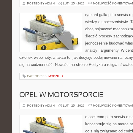
POSTED BY ADMIN
LUT - 25 - 2026
MOŻLIWOŚĆ KOMENTOWA
ryszard-galla.pl to serwis o 
wiedzy o społeczeństwie. To
chcą pojmować mechanizmy
śledzić procesy zachodzące
jednocześnie budować włas
analizy i argumenty. W cen
członek wspólnoty, a także to, jak decyzje podejmowane na różn
się na codzienność. Nowości na stronie Polityka a religia i świato
CATEGORIES:
MOBZILLA
OPEL W MOTORSPORCIE
POSTED BY ADMIN
LUT - 25 - 2026
MOŻLIWOŚĆ KOMENTOWA
e-opel.com.pl to serwis o 
koncentruje się na marce 
co z nią związane: od codzi