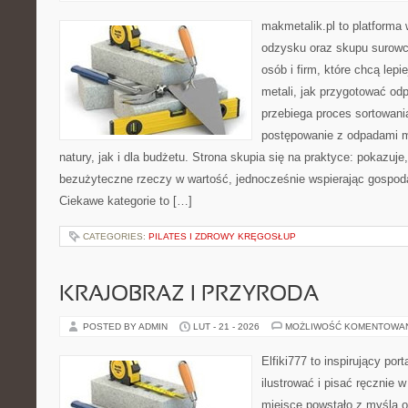
makmetalik.pl to platforma
odzysku oraz skupu surowc
osób i firm, które chcą lepi
metali, jak przygotować od
przebiega proces sortowani
postępowanie z odpadami m
natury, jak i dla budżetu. Strona skupia się na praktyce: pokazuje
bezużyteczne rzeczy w wartość, jednocześnie wspierając gospod
Ciekawe kategorie to […]
CATEGORIES:
PILATES I ZDROWY KRĘGOSŁUP
KRAJOBRAZ I PRZYRODA
POSTED BY ADMIN
LUT - 21 - 2026
MOŻLIWOŚĆ KOMENTOWA
Elfiki777 to inspirujący por
ilustrować i pisać ręcznie
miejsce powstało z myślą o