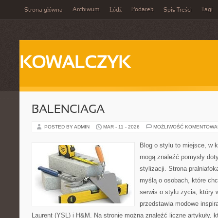
Archiwum
Podatek
Tagi
Strona główna
Łódź
Spis Treści
KOWALCZYK
BALENCIAGA
POSTED BY ADMIN
MAR - 11 - 2026
MOŻLIWOŚĆ KOMENTOWA
Blog o stylu to miejsce, w k
mogą znaleźć pomysły dot
stylizacji. Strona pralniafo
myślą o osobach, które chcą
serwis o stylu życia, który
przedstawia modowe inspir
Laurent (YSL) i H&M. Na stronie można znaleźć liczne artykuły, k