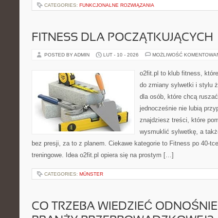
CATEGORIES:
FUNKCJONALNE ROZWIĄZANIA
FITNESS DLA POCZĄTKUJĄCYCH
POSTED BY ADMIN
LUT - 10 - 2026
MOŻLIWOŚĆ KOMENTOWA
o2fit.pl to klub fitness, kt
do zmiany sylwetki i stylu 
dla osób, które chcą ruszać
jednocześnie nie lubią prz
znajdziesz treści, które po
wysmuklić sylwetkę, a tak
bez presji, za to z planem. Ciekawe kategorie to Fitness po 40-tc
treningowe. Idea o2fit.pl opiera się na prostym […]
CATEGORIES:
MÜNSTER
CO TRZEBA WIEDZIEĆ ODNOŚNIE 