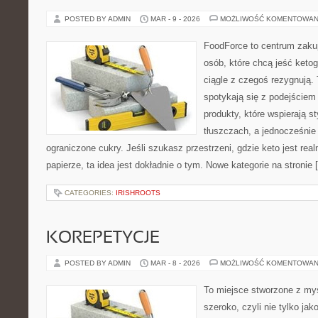
POSTED BY ADMIN
MAR - 9 - 2026
MOŻLIWOŚĆ KOMENTOWAN
FoodForce to centrum zaku
osób, które chcą jeść keto
ciągle z czegoś rezygnują.
spotykają się z podejście
produkty, które wspierają st
tłuszczach, a jednocześni
ograniczone cukry. Jeśli szukasz przestrzeni, gdzie keto jest real
papierze, ta idea jest dokładnie o tym. Nowe kategorie na stronie 
CATEGORIES:
IRISHROOTS
KOREPETYCJE
POSTED BY ADMIN
MAR - 8 - 2026
MOŻLIWOŚĆ KOMENTOWAN
To miejsce stworzone z myś
szeroko, czyli nie tylko jak