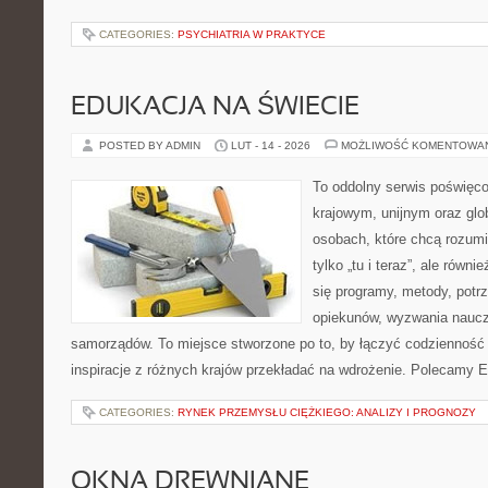
CATEGORIES:
PSYCHIATRIA W PRAKTYCE
EDUKACJA NA ŚWIECIE
POSTED BY ADMIN
LUT - 14 - 2026
MOŻLIWOŚĆ KOMENTOWA
To oddolny serwis poświęco
krajowym, unijnym oraz glo
osobach, które chcą rozumie
tylko „tu i teraz”, ale równ
się programy, metody, potr
opiekunów, wyzwania nauczyc
samorządów. To miejsce stworzone po to, by łączyć codzienność s
inspiracje z różnych krajów przekładać na wdrożenie. Polecamy E
CATEGORIES:
RYNEK PRZEMYSŁU CIĘŻKIEGO: ANALIZY I PROGNOZY
OKNA DREWNIANE