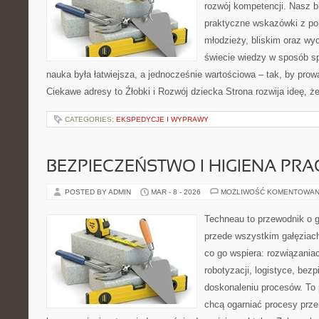
rozwój kompetencji. Nasz b
praktyczne wskazówki z po
młodzieży, bliskim oraz w
świecie wiedzy w sposób s
nauka była łatwiejsza, a jednocześnie wartościowa – tak, by prowa
Ciekawe adresy to Źłobki i Rozwój dziecka Strona rozwija ideę, ż
CATEGORIES:
EKSPEDYCJE I WYPRAWY
BEZPIECZEŃSTWO I HIGIENA PRA
POSTED BY ADMIN
MAR - 8 - 2026
MOŻLIWOŚĆ KOMENTOWAN
Techneau to przewodnik o 
przede wszystkim gałęziach
co go wspiera: rozwiązaniac
robotyzacji, logistyce, bez
doskonaleniu procesów. To 
chcą ogarniać procesy prz