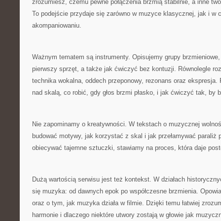
zrozumiesz, czemu pewne połączenia brzmią stabilnie, a inne two
To podejście przydaje się zarówno w muzyce klasycznej, jak i w
akompaniowaniu.
Ważnym tematem są instrumenty. Opisujemy grupy brzmieniowe,
pierwszy sprzęt, a także jak ćwiczyć bez kontuzji. Równolegle ro
technika wokalna, oddech przeponowy, rezonans oraz ekspresja.
nad skalą, co robić, gdy głos brzmi płasko, i jak ćwiczyć tak, by b
Nie zapominamy o kreatywności. W tekstach o muzycznej wolnoś
budować motywy, jak korzystać z skal i jak przełamywać paraliż 
obiecywać tajemne sztuczki, stawiamy na proces, która daje post
Dużą wartością serwisu jest też kontekst. W działach historyczny
się muzyka: od dawnych epok po współczesne brzmienia. Opowi
oraz o tym, jak muzyka działa w filmie. Dzięki temu łatwiej zrozu
harmonie i dlaczego niektóre utwory zostają w głowie jak muzycz