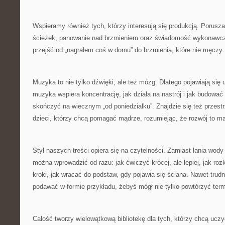
Wspieramy również tych, którzy interesują się produkcją. Porus
ścieżek, panowanie nad brzmieniem oraz świadomość wykonawcza
przejść od „nagrałem coś w domu” do brzmienia, które nie męczy.
Muzyka to nie tylko dźwięki, ale też mózg. Dlatego pojawiają się 
muzyka wspiera koncentrację, jak działa na nastrój i jak budować
skończyć na wiecznym „od poniedziałku”. Znajdzie się też przest
dzieci, którzy chcą pomagać mądrze, rozumiejąc, że rozwój to mar
Styl naszych treści opiera się na czytelności. Zamiast lania wod
można wprowadzić od razu: jak ćwiczyć krócej, ale lepiej, jak roz
kroki, jak wracać do podstaw, gdy pojawia się ściana. Nawet trud
podawać w formie przykładu, żebyś mógł nie tylko powtórzyć term
Całość tworzy wielowątkową bibliotekę dla tych, którzy chcą uczy