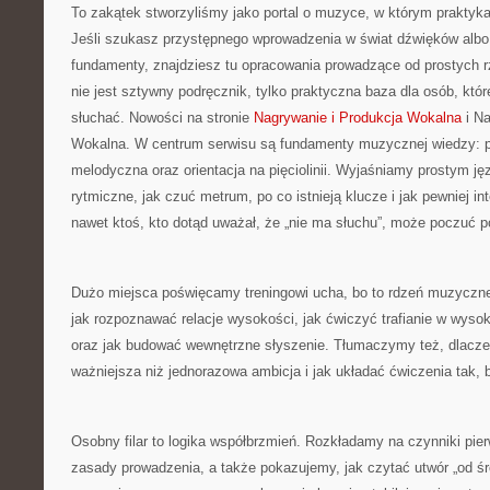
To zakątek stworzyliśmy jako portal o muzyce, w którym praktyka
Jeśli szukasz przystępnego wprowadzenia w świat dźwięków alb
fundamenty, znajdziesz tu opracowania prowadzące od prostych r
nie jest sztywny podręcznik, tylko praktyczna baza dla osób, któr
słuchać. Nowości na stronie
Nagrywanie i Produkcja Wokalna
i Na
Wokalna. W centrum serwisu są fundamenty muzycznej wiedzy: pu
melodyczna oraz orientacja na pięciolinii. Wyjaśniamy prostym j
rytmiczne, jak czuć metrum, po co istnieją klucze i jak pewniej in
nawet ktoś, kto dotąd uważał, że „nie ma słuchu”, może poczuć p
Dużo miejsca poświęcamy treningowi ucha, bo to rdzeń muzyczn
jak rozpoznawać relacje wysokości, jak ćwiczyć trafianie w wysok
oraz jak budować wewnętrzne słyszenie. Tłumaczymy też, dlacz
ważniejsza niż jednorazowa ambicja i jak układać ćwiczenia tak, 
Osobny filar to logika współbrzmień. Rozkładamy na czynniki pie
zasady prowadzenia, a także pokazujemy, jak czytać utwór „od śro