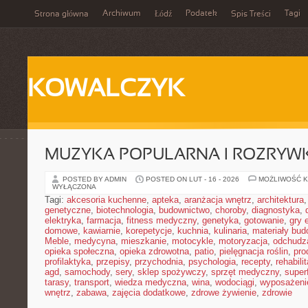
Archiwum
Podatek
Tagi
Strona główna
Łódź
Spis Treści
KOWALCZYK
MUZYKA POPULARNA I ROZRY
POSTED BY ADMIN
POSTED ON LUT - 16 - 2026
MOŻLIWOŚĆ 
WYŁĄCZONA
Tagi:
akcesoria kuchenne
,
apteka
,
aranżacja wnętrz
,
architektura
genetyczne
,
biotechnologia
,
budownictwo
,
choroby
,
diagnostyka
,
elektryka
,
farmacja
,
fitness medyczny
,
genetyka
,
gotowanie
,
gry 
domowe
,
kawiarnie
,
korepetycje
,
kuchnia
,
kulinaria
,
materiały bud
Meble
,
medycyna
,
mieszkanie
,
motocykle
,
motoryzacja
,
odchudz
opieka społeczna
,
opieka zdrowotna
,
patio
,
pielęgnacja roślin
,
pro
profilaktyka
,
przepisy
,
przychodnia
,
psychologia
,
recepty
,
rehabili
agd
,
samochody
,
sery
,
sklep spożywczy
,
sprzęt medyczny
,
super
tarasy
,
transport
,
wiedza medyczna
,
wina
,
wodociągi
,
wyposażeni
wnętrz
,
zabawa
,
zajęcia dodatkowe
,
zdrowe żywienie
,
zdrowie