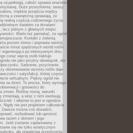
ę uzupełniają, całość sprawia wrażenie
zemyślanej. Duże przeszklenia, tarasy
salonu, miękkie przejścia między
trzną a zewnętrzną sprawiają, że
się realną częścią codziennego życia.
 oddzielnym światem za drzwiami
, lecz jednym z głównych miejsc
ywności. Warto też pamiętać, że ogród
amopoczucie. Kontakt z zielenią
iża poziom stresu i poprawia nastrój.
aście minut spędzonych wśród roślin
ć regenerująco po intensywnym dniu.
ego coraz więcej osób traktuje
ogrodu nie jako przykry obowiązek, ale
dpoczynku. Sadzenie, przycinanie,
zy obserwowanie wzrostu roślin daje
awczości i satysfakcji, której często
iecie wirtualnym. Piękny ogród nie
nia na dzień. To proces, który wymaga
, obserwacji i gotowości do
 zmian. Rośliny rosną, warunki
 zmieniają, a wraz z nimi ewoluują
cicieli. I właśnie to jest w ogrodzie
. Nigdy nie jest projektem całkowicie
 Zawsze można coś dosadzić,
oprawić, rozbudować lub uprościć.
ewa razem z domem i jego
i. Jeśli zostanie zaplanowany z
tanie się nie tylko estetycznym
budynku, ale prawdziwą przestrzenią