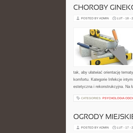
CHOROBY GINEK
POSTED BY ADMIN
LUT - 18 - 
tak, aby ułatwiać orientację temat
komfortu. Kategorie Infekcje inty
estetyczna i rekonstrukcyjna. Na 
CATEGORIES:
PSYCHOLOGIA ODC
OGRODY MIEJSKI
POSTED BY ADMIN
LUT - 17 - 