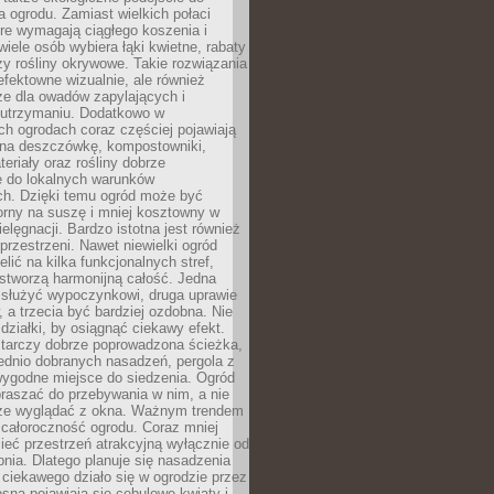
a ogrodu. Zamiast wielkich połaci
óre wymagają ciągłego koszenia i
wiele osób wybiera łąki kwietne, rabaty
zy rośliny okrywowe. Takie rozwiązania
 efektowne wizualnie, ale również
ze dla owadów zapylających i
w utrzymaniu. Dodatkowo w
h ogrodach coraz częściej pojawiają
i na deszczówkę, kompostowniki,
teriały oraz rośliny dobrze
 do lokalnych warunków
ch. Dzięki temu ogród może być
orny na suszę i mniej kosztowny w
ielęgnacji. Bardzo istotna jest również
rzestrzeni. Nawet niewielki ogród
lić na kilka funkcjonalnych stref,
stworzą harmonijną całość. Jedna
służyć wypoczynkowi, druga uprawie
w, a trzecia być bardziej ozdobna. Nie
 działki, by osiągnąć ciekawy efekt.
arczy dobrze poprowadzona ścieżka,
ednio dobranych nasadzeń, pergola z
wygodne miejsce do siedzenia. Ogród
raszać do przebywania w nim, a nie
rze wyglądać z okna. Ważnym trendem
ż całoroczność ogrodu. Coraz mniej
eć przestrzeń atrakcyjną wyłącznie od
pnia. Dlatego planuje się nasadzenia
 ciekawego działo się w ogrodzie przez
osną pojawiają się cebulowe kwiaty i