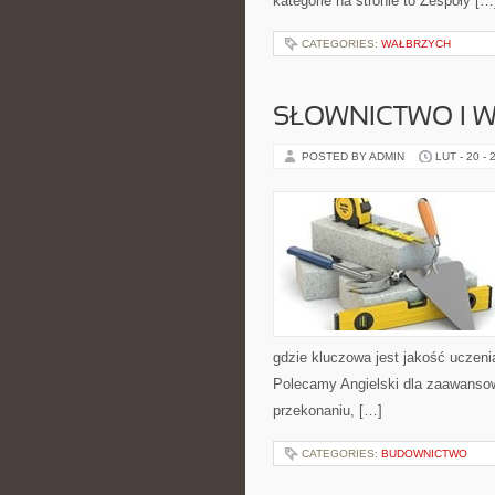
kategorie na stronie to Zespoły […
CATEGORIES:
WAŁBRZYCH
SŁOWNICTWO I 
POSTED BY ADMIN
LUT - 20 - 
gdzie kluczowa jest jakość uczeni
Polecamy Angielski dla zaawansowa
przekonaniu, […]
CATEGORIES:
BUDOWNICTWO