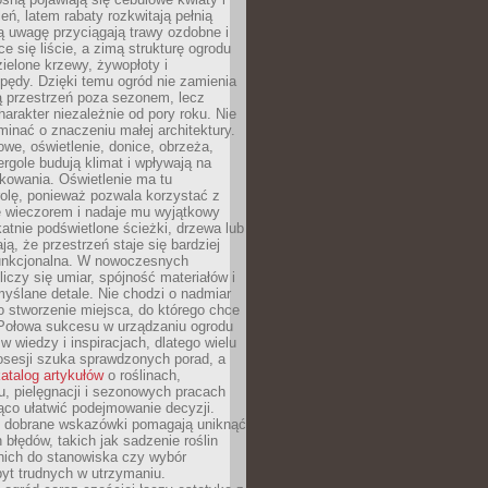
leń, latem rabaty rozkwitają pełnią
ią uwagę przyciągają trawy ozdobne i
ce się liście, a zimą strukturę ogrodu
ielone krzewy, żywopłoty i
pędy. Dzięki temu ogród nie zamienia
ą przestrzeń poza sezonem, lecz
arakter niezależnie od pory roku. Nie
inać o znaczeniu małej architektury.
we, oświetlenie, donice, obrzeża,
ergole budują klimat i wpływają na
kowania. Oświetlenie ma tu
olę, ponieważ pozwala korzystać z
e wieczorem i nadaje mu wyjątkowy
ikatnie podświetlone ścieżki, drzewa lub
ją, że przestrzeń staje się bardziej
 funkcjonalna. W nowoczesnych
liczy się umiar, spójność materiałów i
yślane detale. Nie chodzi o nadmiar
o stworzenie miejsca, do którego chce
 Połowa sukcesu w urządzaniu ogrodu
 w wiedzy i inspiracjach, dlatego wielu
posesji szuka sprawdzonych porad, a
atalog artykułów
o roślinach,
u, pielęgnacji i sezonowych pracach
co ułatwić podejmowanie decyzji.
 dobrane wskazówki pomagają uniknąć
błędów, takich jak sadzenie roślin
nich do stanowiska czy wybór
yt trudnych w utrzymaniu.