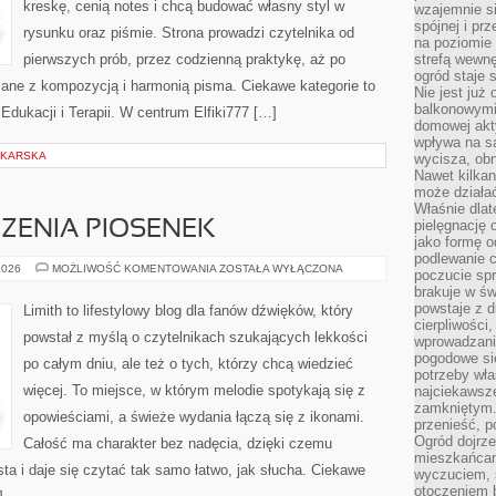
kreskę, cenią notes i chcą budować własny styl w
wzajemnie si
spójnej i pr
rysunku oraz piśmie. Strona prowadzi czytelnika od
na poziomie 
pierwszych prób, przez codzienną praktykę, aż po
strefą wewnę
ogród staje 
ane z kompozycją i harmonią pisma. Ciekawe kategorie to
Nie jest już
balkonowymi
dukacji i Terapii. W centrum Elfiki777 […]
domowej akt
wpływa na s
DKARSKA
wycisza, obn
Nawet kilkan
może działa
Właśnie dlat
pielęgnację 
CZENIA PIOSENEK
jako formę o
podlewanie c
TEKSTY
2026
MOŻLIWOŚĆ KOMENTOWANIA
ZOSTAŁA WYŁĄCZONA
poczucie spr
I
brakuje w św
TŁUMACZENIA
PIOSENEK
powstaje z d
Limith to lifestylowy blog dla fanów dźwięków, który
cierpliwości
powstał z myślą o czytelnikach szukających lekkości
wprowadzania
pogodowe się
po całym dniu, ale też o tych, którzy chcą wiedzieć
potrzeby właś
więcej. To miejsce, w którym melodie spotykają się z
najciekawsze
zamkniętym.
opowieściami, a świeże wydania łączą się z ikonami.
przenieść, p
Ogród dojrz
Całość ma charakter bez nadęcia, dzięki czemu
mieszkańcam
sta i daje się czytać tak samo łatwo, jak słucha. Ciekawe
wyczuciem, s
otoczeniem 