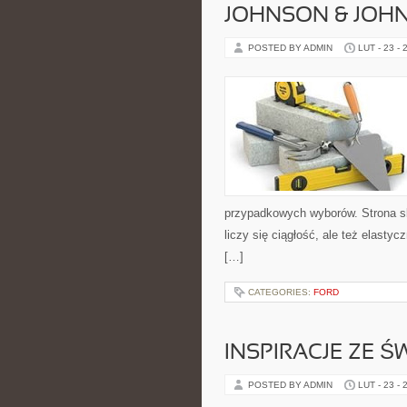
JOHNSON & JOHN
POSTED BY ADMIN
LUT - 23 - 
przypadkowych wyborów. Strona sku
liczy się ciągłość, ale też elast
[…]
CATEGORIES:
FORD
INSPIRACJE ZE Ś
POSTED BY ADMIN
LUT - 23 - 