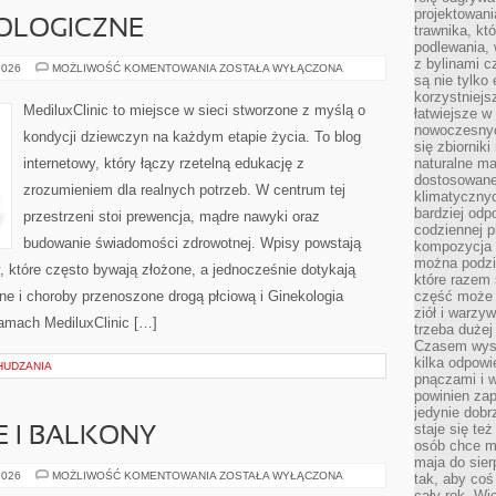
projektowani
OLOGICZNE
trawnika, kt
podlewania, 
z bylinami c
CHOROBY
2026
MOŻLIWOŚĆ KOMENTOWANIA
ZOSTAŁA WYŁĄCZONA
są nie tylko
GINEKOLOGICZNE
korzystniejs
MediluxClinic to miejsce w sieci stworzone z myślą o
łatwiejsze 
nowoczesnyc
kondycji dziewczyn na każdym etapie życia. To blog
się zbiornik
internetowy, który łączy rzetelną edukację z
naturalne ma
dostosowane
zrozumieniem dla realnych potrzeb. W centrum tej
klimatyczny
bardziej odp
przestrzeni stoi prewencja, mądre nawyki oraz
codziennej p
budowanie świadomości zdrowotnej. Wpisy powstają
kompozycja p
można podzie
y, które często bywają złożone, a jednocześnie dotykają
które razem 
mne i choroby przenoszone drogą płciową i Ginekologia
część może 
ziół i warzy
łamach MediluxClinic […]
trzeba dużej
Czasem wyst
kilka odpowi
HUDZANIA
pnączami i 
powinien zap
jedynie dob
staje się te
E I BALKONY
osób chce mi
maja do sier
OGRODY
2026
MOŻLIWOŚĆ KOMENTOWANIA
ZOSTAŁA WYŁĄCZONA
tak, aby coś
MIEJSKIE
cały rok. Wi