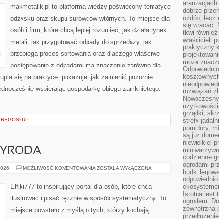
aranżacjach 
makmetalik.pl to platforma wiedzy poświęcony tematyce
dobrze przem
ozdób, lecz 
odzysku oraz skupu surowców wtórnych. To miejsce dla
się wracać.
osób i firm, które chcą lepiej rozumieć, jak działa rynek
tkwi również
właścicieli 
metali, jak przygotować odpady do sprzedaży, jak
praktyczny
k
przebiega proces sortowania oraz dlaczego właściwe
projektowani
może znaczą
postępowanie z odpadami ma znaczenie zarówno dla
Odpowiednio
kosztownych 
skupia się na praktyce: pokazuje, jak zamienić pozornie
nieodpowied
ednocześnie wspierając gospodarkę obiegu zamkniętego.
rozwiązań zb
Nowoczesny 
użytkowości
grządki, skrz
 KRĘGOSŁUP
strefy jadal
pomidory, mi
są już dome
niewielkiej 
ZYRODA
miniwarzywni
codzienne go
ogrodami pr
KRAJOBRAZ
2026
MOŻLIWOŚĆ KOMENTOWANIA
ZOSTAŁA WYŁĄCZONA
budki lęgowe
I
PRZYRODA
odpowiednio
Elfiki777 to inspirujący portal dla osób, które chcą
ekosystemem,
Istotna jest
ilustrować i pisać ręcznie w sposób systematyczny. To
ogrodem. Do
zewnętrzna 
miejsce powstało z myślą o tych, którzy kochają
przedłużenie