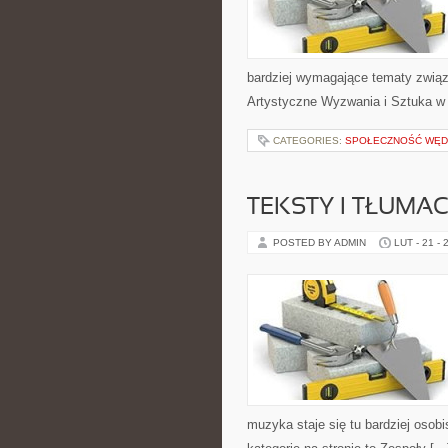
bardziej wymagające tematy związ
Artystyczne Wyzwania i Sztuka w E
CATEGORIES:
SPOŁECZNOŚĆ WĘ
TEKSTY I TŁUMA
POSTED BY ADMIN
LUT - 21 - 
muzyka staje się tu bardziej osobi