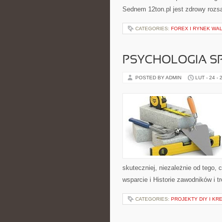
Sednem 12ton.pl jest zdrowy rozs
CATEGORIES:
FOREX I RYNEK WA
PSYCHOLOGIA S
POSTED BY ADMIN
LUT - 24 - 
skuteczniej, niezależnie od tego,
wsparcie i Historie zawodników i 
CATEGORIES:
PROJEKTY DIY I KR