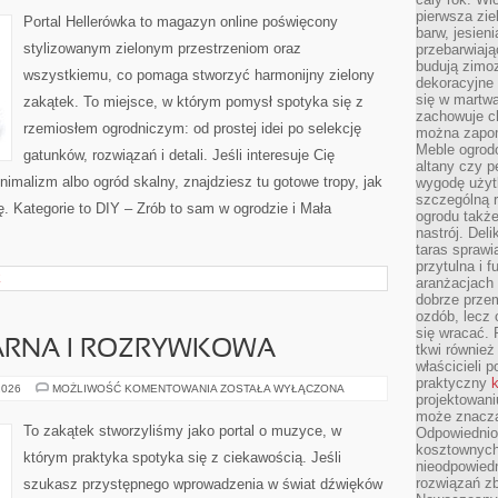
I
pierwsza zie
BALKONY
Portal Hellerówka to magazyn online poświęcony
barw, jesien
stylizowanym zielonym przestrzeniom oraz
przebarwiają
budują zimoz
wszystkiemu, co pomaga stworzyć harmonijny zielony
dekoracyjne 
się w martw
zakątek. To miejsce, w którym pomysł spotyka się z
zachowuje ch
rzemiosłem ogrodniczym: od prostej idei po selekcję
można zapom
Meble ogrodo
gatunków, rozwiązań i detali. Jeśli interesuje Cię
altany czy p
imalizm albo ogród skalny, znajdziesz tu gotowe tropy, jak
wygodę użyt
szczególną r
ę. Kategorie to DIY – Zrób to sam w ogrodzie i Mała
ogrodu takż
nastrój. Del
taras sprawia
przytulna i
E
aranżacjach 
dobrze przem
ozdób, lecz 
się wracać.
ARNA I ROZRYWKOWA
tkwi również
właścicieli 
praktyczny
k
MUZYKA
2026
MOŻLIWOŚĆ KOMENTOWANIA
ZOSTAŁA WYŁĄCZONA
projektowani
POPULARNA
I
może znaczą
ROZRYWKOWA
To zakątek stworzyliśmy jako portal o muzyce, w
Odpowiednio
kosztownych 
którym praktyka spotyka się z ciekawością. Jeśli
nieodpowied
rozwiązań zb
szukasz przystępnego wprowadzenia w świat dźwięków