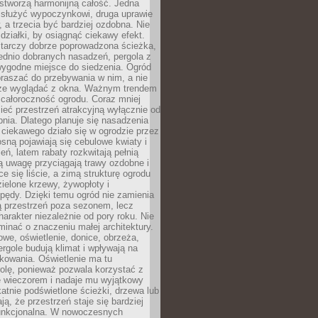
stworzą harmonijną całość. Jedna
służyć wypoczynkowi, druga uprawie
w, a trzecia być bardziej ozdobna. Nie
 działki, by osiągnąć ciekawy efekt.
arczy dobrze poprowadzona ścieżka,
ednio dobranych nasadzeń, pergola z
wygodne miejsce do siedzenia. Ogród
raszać do przebywania w nim, a nie
rze wyglądać z okna. Ważnym trendem
ż całoroczność ogrodu. Coraz mniej
eć przestrzeń atrakcyjną wyłącznie od
pnia. Dlatego planuje się nasadzenia
 ciekawego działo się w ogrodzie przez
osną pojawiają się cebulowe kwiaty i
leń, latem rabaty rozkwitają pełnią
ią uwagę przyciągają trawy ozdobne i
ce się liście, a zimą strukturę ogrodu
ielone krzewy, żywopłoty i
pędy. Dzięki temu ogród nie zamienia
ą przestrzeń poza sezonem, lecz
arakter niezależnie od pory roku. Nie
inać o znaczeniu małej architektury.
we, oświetlenie, donice, obrzeża,
ergole budują klimat i wpływają na
kowania. Oświetlenie ma tu
olę, ponieważ pozwala korzystać z
e wieczorem i nadaje mu wyjątkowy
ikatnie podświetlone ścieżki, drzewa lub
ją, że przestrzeń staje się bardziej
 funkcjonalna. W nowoczesnych