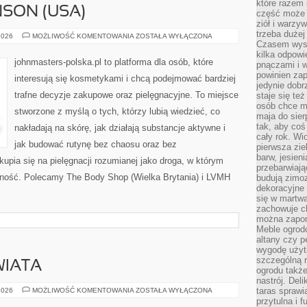
które razem 
SON (USA)
część może 
ziół i warzy
trzeba dużej
JOHNSON
2026
MOŻLIWOŚĆ KOMENTOWANIA
ZOSTAŁA WYŁĄCZONA
&
Czasem wyst
JOHNSON
kilka odpowi
(USA)
johnmasters-polska.pl to platforma dla osób, które
pnączami i 
powinien zap
interesują się kosmetykami i chcą podejmować bardziej
jedynie dob
trafne decyzje zakupowe oraz pielęgnacyjne. To miejsce
staje się te
osób chce mi
stworzone z myślą o tych, którzy lubią wiedzieć, co
maja do sier
tak, aby coś
nakładają na skórę, jak działają substancje aktywne i
cały rok. Wi
jak budować rutynę bez chaosu oraz bez
pierwsza zie
barw, jesien
pia się na pielęgnacji rozumianej jako droga, w którym
przebarwiają
yczność. Polecamy The Body Shop (Wielka Brytania) i LVMH
budują zimoz
dekoracyjne 
się w martw
zachowuje ch
można zapom
Meble ogrodo
altany czy p
wygodę użyt
szczególną r
WIATA
ogrodu takż
nastrój. Del
INSPIRACJE
taras sprawia
2026
MOŻLIWOŚĆ KOMENTOWANIA
ZOSTAŁA WYŁĄCZONA
ZE
przytulna i
ŚWIATA