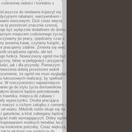
codziennej radości i kontaktu z
d jeszcze do niedawna kojarzył się
adycyjnymi rabatami, warzywnikiem i
ewami owocowymi. Dziś coraz więcej
na tę przestrzeń znacznie szerzej.
taje być wyłącznie dodatkiem do domu,
 ważnym miejscem codziennego życia.
poczywamy po pracy, spędzamy czas z
emy poranną kawę, czytamy książki, a
 pracujemy zdalnie. Zmienia się więc
osób urządzania ogrodu, ale też
jego funkcji. Nowoczesny ogród ma być
tyczny, łatwy w pielęgnacji i przyjazny
ludzi, jak i dla przyrody. Pierwszym
tworzenia dobrej przestrzeni wokół
ozumienie, że ogród nie musi wyglądać
gu luksusowych realizacji, by spełniał
e. W rzeczywistości najważniejsze
wanie go do stylu życia domowników.
ałymi dziećmi będzie potrzebowała
 trawnika, miejsca do zabawy i
refy wypoczynku. Osoba pracująca
e marzyć o cichym zakątku z cieniem i
od wiatru. Miłośnik roślin skupi się na
i gatunków, a ktoś zabiegany będzie
iązań mało wymagających. Dobry ogród
c kopiowaniem modnych trendów, lecz
na konkretne potrzeby. Coraz większą
 także ekologiczne podejście do