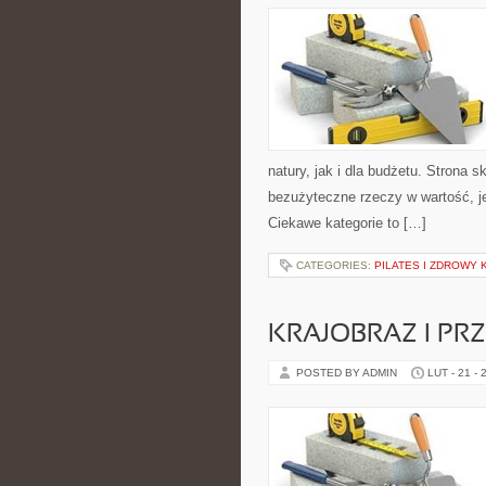
natury, jak i dla budżetu. Strona 
bezużyteczne rzeczy w wartość, j
Ciekawe kategorie to […]
CATEGORIES:
PILATES I ZDROWY
KRAJOBRAZ I PR
POSTED BY ADMIN
LUT - 21 - 