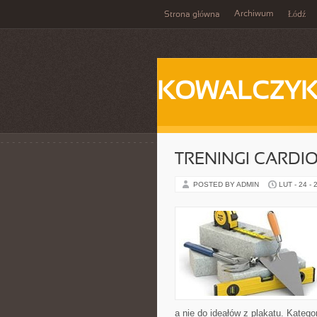
Archiwum
Strona główna
Łódź
KOWALCZY
TRENINGI CARDI
POSTED BY ADMIN
LUT - 24 - 
a nie do ideałów z plakatu. Kateg