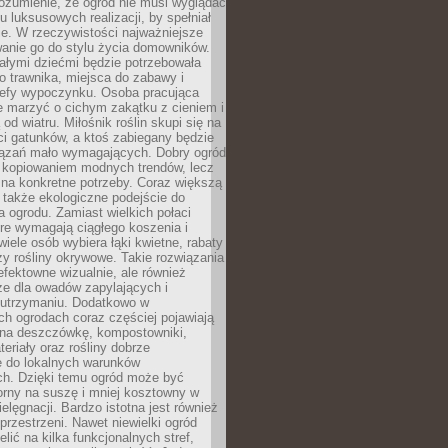
ozumienie, że ogród nie musi wyglądać
gu luksusowych realizacji, by spełniał
e. W rzeczywistości najważniejsze
wanie go do stylu życia domowników.
ałymi dziećmi będzie potrzebowała
 trawnika, miejsca do zabawy i
refy wypoczynku. Osoba pracująca
e marzyć o cichym zakątku z cieniem i
od wiatru. Miłośnik roślin skupi się na
i gatunków, a ktoś zabiegany będzie
iązań mało wymagających. Dobry ogród
c kopiowaniem modnych trendów, lecz
na konkretne potrzeby. Coraz większą
 także ekologiczne podejście do
a ogrodu. Zamiast wielkich połaci
óre wymagają ciągłego koszenia i
wiele osób wybiera łąki kwietne, rabaty
zy rośliny okrywowe. Takie rozwiązania
 efektowne wizualnie, ale również
ze dla owadów zapylających i
w utrzymaniu. Dodatkowo w
h ogrodach coraz częściej pojawiają
i na deszczówkę, kompostowniki,
teriały oraz rośliny dobrze
 do lokalnych warunków
ch. Dzięki temu ogród może być
orny na suszę i mniej kosztowny w
ielęgnacji. Bardzo istotna jest również
rzestrzeni. Nawet niewielki ogród
lić na kilka funkcjonalnych stref,