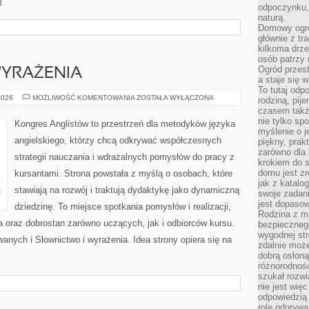
]
odpoczynku, 
naturą.
Domowy ogró
głównie z tr
kilkoma drz
osób patrzy 
Ogród przes
WYRAŻENIA
a staje się
To tutaj od
SŁOWNICTWO
2026
MOŻLIWOŚĆ KOMENTOWANIA
ZOSTAŁA WYŁĄCZONA
rodziną, pij
I
czasem także
WYRAŻENIA
nie tylko sp
Kongres Anglistów to przestrzeń dla metodyków języka
myślenie o 
angielskiego, którzy chcą odkrywać współczesnych
piękny, prak
zarówno dla 
strategii nauczania i wdrażalnych pomysłów do pracy z
krokiem do s
domu jest zr
kursantami. Strona powstała z myślą o osobach, które
jak z katalo
stawiają na rozwój i traktują dydaktykę jako dynamiczną
swoje zadani
jest dopaso
dziedzinę. To miejsce spotkania pomysłów i realizacji,
Rodzina z m
a oraz dobrostan zarówno uczących, jak i odbiorców kursu.
bezpiecznego
wygodnej st
nych i Słownictwo i wyrażenia. Idea strony opiera się na
zdalnie moż
dobrą osłoną 
różnorodnośc
szukał rozw
nie jest wię
odpowiedzią 
rolę odgrywa