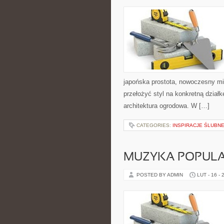
japońska prostota, nowoczesny min
przełożyć styl na konkretną działk
architektura ogrodowa. W […]
CATEGORIES:
INSPIRACJE ŚLUBN
MUZYKA POPUL
POSTED BY ADMIN
LUT - 16 - 