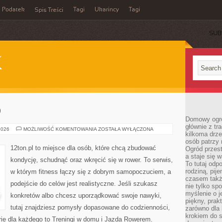
Podatek
Tagi
Ukarincy
Tagi
Spis Treści
SUB
K
O
Domowy ogró
głównie z tr
TRENINGI
2026
MOŻLIWOŚĆ KOMENTOWANIA
ZOSTAŁA WYŁĄCZONA
kilkoma drz
CARDIO
osób patrzy 
12ton.pl to miejsce dla osób, które chcą zbudować
Ogród przes
a staje się
kondycję, schudnąć oraz wkręcić się w rower. To serwis,
To tutaj od
rodziną, pij
w którym fitness łączy się z dobrym samopoczuciem, a
czasem także
podejście do celów jest realistyczne. Jeśli szukasz
nie tylko sp
myślenie o 
konkretów albo chcesz uporządkować swoje nawyki,
piękny, prak
tutaj znajdziesz pomysły dopasowane do codzienności,
zarówno dla 
krokiem do s
orie dla każdego to Treningi w domu i Jazda Rowerem.