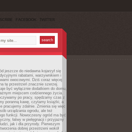
SCRIBE
FACEBOOK
TWITTER
d jeszcze do niedawna kojarzył się
adycyjnymi rabatami, warzywnikiem i
ewami owocowymi. Dziś coraz więcej
na tę przestrzeń znacznie szerzej.
taje być wyłącznie dodatkiem do domu,
 ważnym miejscem codziennego życia.
poczywamy po pracy, spędzamy czas z
emy poranną kawę, czytamy książki, a
 pracujemy zdalnie. Zmienia się więc
osób urządzania ogrodu, ale też
jego funkcji. Nowoczesny ogród ma być
tyczny, łatwy w pielęgnacji i przyjazny
ludzi, jak i dla przyrody. Pierwszym
tworzenia dobrej przestrzeni wokół