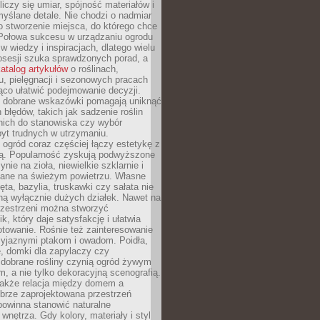
liczy się umiar, spójność materiałów i
yślane detale. Nie chodzi o nadmiar
o stworzenie miejsca, do którego chce
 Połowa sukcesu w urządzaniu ogrodu
 w wiedzy i inspiracjach, dlatego wielu
posesji szuka sprawdzonych porad, a
atalog artykułów
o roślinach,
u, pielęgnacji i sezonowych pracach
co ułatwić podejmowanie decyzji.
 dobrane wskazówki pomagają uniknąć
błędów, takich jak sadzenie roślin
nich do stanowiska czy wybór
yt trudnych w utrzymaniu.
ogród coraz częściej łączy estetykę z
ą. Popularność zyskują podwyższone
ynie na zioła, niewielkie szklarnie i
niane na świeżym powietrzu. Własne
ęta, bazylia, truskawki czy sałata nie
ną wyłącznie dużych działek. Nawet na
przestrzeni można stworzyć
k, który daje satysfakcję i ułatwia
towanie. Rośnie też zainteresowanie
zyjaznymi ptakom i owadom. Poidła,
, domki dla zapylaczy czy
 dobrane rośliny czynią ogród żywym
 a nie tylko dekoracyjną scenografią.
 także relacja między domem a
brze zaprojektowana przestrzeń
powinna stanowić naturalne
 wnętrza. Gdy kolory, materiały i styl