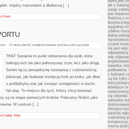
domu jest zr
jak z katalo
ądek: między marzeniami a dbałością […]
swoje zadani
jest dopaso
LUTOWY
Rodzina z m
bezpiecznego
wygodnej st
zdalnie moż
PORTU
dobrą osłoną 
różnorodnośc
szukał rozw
PSYCHOLOGIA
2026
MOŻLIWOŚĆ KOMENTOWANIA
ZOSTAŁA WYŁĄCZONA
nie jest wię
SPORTU
odpowiedzią 
TKKF Sieraków to punkt odniesienia dla osób, które
rolę odgrywa
projektowani
traktują ruch nie jako jednorazowy zryw, lecz jako drogę.
trawnika, kt
Serwis łączy perspektywę rozwojową z codziennością:
podlewania, 
z bylinami c
pokazuje, jak budować kondycję krok po kroku, jak dbać
są nie tylko
korzystniejs
o profilaktykę oraz jak rozwijać umiejętności w duchu
łatwiejsze 
fair play. To miejsce dla tych, którzy chcą trenować
nowoczesnyc
się zbiornik
 czy są na etapie pierwszych kroków. Polecamy Rodzic jako
naturalne ma
trenerów. W centrum […]
dostosowane
klimatyczny
bardziej odp
EATYWNE TRIKI
codziennej p
kompozycja p
można podzie