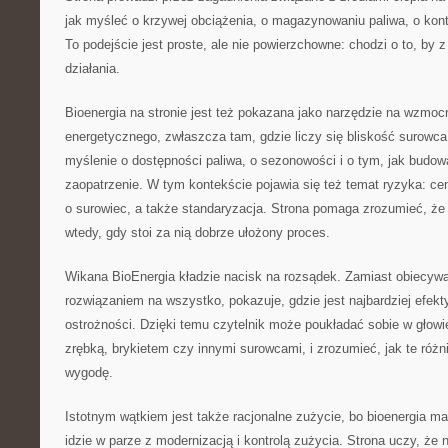
jak myśleć o krzywej obciążenia, o magazynowaniu paliwa, o kontr
To podejście jest proste, ale nie powierzchowne: chodzi o to, by z
działania.
Bioenergia na stronie jest też pokazana jako narzędzie na wzmo
energetycznego, zwłaszcza tam, gdzie liczy się bliskość surowc
myślenie o dostępności paliwa, o sezonowości i o tym, jak budo
zaopatrzenie. W tym kontekście pojawia się też temat ryzyka: ce
o surowiec, a także standaryzacja. Strona pomaga zrozumieć, że b
wtedy, gdy stoi za nią dobrze ułożony proces.
Wikana BioEnergia kładzie nacisk na rozsądek. Zamiast obiecywa
rozwiązaniem na wszystko, pokazuje, gdzie jest najbardziej efe
ostrożności. Dzięki temu czytelnik może poukładać sobie w głowi
zrębką, brykietem czy innymi surowcami, i zrozumieć, jak te różni
wygodę.
Istotnym wątkiem jest także racjonalne zużycie, bo bioenergia m
idzie w parze z modernizacją i kontrolą zużycia. Strona uczy, że