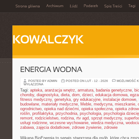
Archiwum
Podatek
Tagi
Strona główna
Łódź
Spis Treści
KOWALCZYK
ENERGIA WODNA
POSTED BY ADMIN
POSTED ON LUT - 12 - 2026
MOŻLIWOŚĆ 
WYŁĄCZONA
Tagi:
apteka
,
aranżacja wnętrz
,
armatura
,
badania genetyczne
,
bi
choroby
,
diagnostyka
,
dieta
,
dom
,
dzieci
,
edukacja domowa
,
egza
fitness medyczny
,
genetyka
,
gry edukacyjne
,
instalacje domowe
,
budowlane
,
materiały medyczne
,
Meble
,
medycyna
,
mieszkanie
,
ogrodnictwo
,
opieka nad dziećmi
,
opieka społeczna
,
opieka zdrow
roślin
,
profilaktyka
,
przychodnia
,
psychologia
,
psychologia dzieci
remont
,
rodzicielstwo
,
rodzina
,
rtv agd
,
sprzęt medyczny
,
superfo
usługi rodzinne
,
wczesne wychowanie
,
wiedza medyczna
,
wodoci
zabawa
,
zajęcia dodatkowe
,
zdrowe żywienie
,
zdrowie
Wikana BioEnergia to serwis stworzona dla osób, które chcą zroz