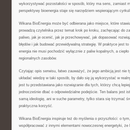
wykorzystywać pozostałości w sposób, który ma sens, zamiast m
perspektywy bioenergia staje się narzędziem wspierającym cyrkul
Wikana BioEnergia może być odbierana jako miejsce, które stawia
prowadzą czytelnika przez temat krok po kroku, zachęcając do z
paliwo, jak je ocenić, jak je przechowywać, jak dopasować rozwią
błędów i jak budować przewidywalną strategię. W praktyce jest to
energia nie musi pochodzić wyłącznie z paliw kopalnych, a ciep
regionalnych zasobów.
Czytając opis serwisu, łatwo zauważyć, że jego ambicją jest nie t
układać wiedzę w taki sposób, by dało się ją wykorzystać w real
jest tu przedstawiana jako rozwiązanie dla tych, którzy chcą lepie
jednocześnie dbać o odpowiedzialne podejście. Ten balans jest ist
samą ideologię, ani w suche parametry, tylko stara się trzymać śr
praktyczna korzyść.
Wikana BioEnergia inspiruje też do myślenia o przyszłości: o tym
współpracować z innymi elementami nowoczesnej energetyki, że li