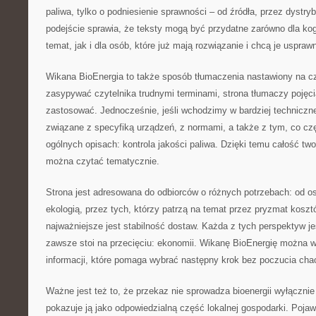
paliwa, tylko o podniesienie sprawności – od źródła, przez dystry
podejście sprawia, że teksty mogą być przydatne zarówno dla kog
temat, jak i dla osób, które już mają rozwiązanie i chcą je usprawn
Wikana BioEnergia to także sposób tłumaczenia nastawiony na c
zasypywać czytelnika trudnymi terminami, strona tłumaczy pojęcia
zastosować. Jednocześnie, jeśli wchodzimy w bardziej techniczne
związane z specyfiką urządzeń, z normami, a także z tym, co czę
ogólnych opisach: kontrola jakości paliwa. Dzięki temu całość t
można czytać tematycznie.
Strona jest adresowana do odbiorców o różnych potrzebach: od 
ekologią, przez tych, którzy patrzą na temat przez pryzmat kosztó
najważniejsze jest stabilność dostaw. Każda z tych perspektyw je
zawsze stoi na przecięciu: ekonomii. Wikanę BioEnergię można w
informacji, które pomaga wybrać następny krok bez poczucia cha
Ważne jest też to, że przekaz nie sprowadza bioenergii wyłącznie 
pokazuje ją jako odpowiedzialną część lokalnej gospodarki. Pojaw