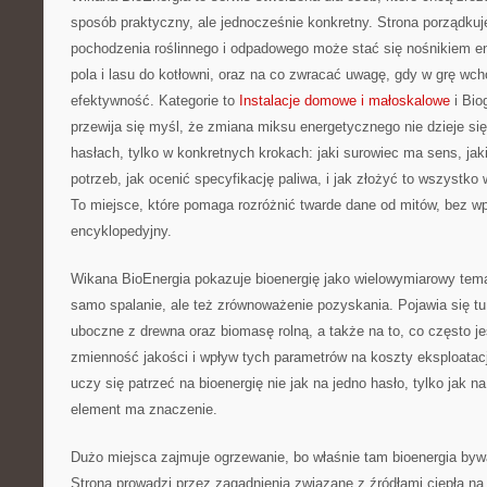
sposób praktyczny, ale jednocześnie konkretny. Strona porządkuj
pochodzenia roślinnego i odpadowego może stać się nośnikiem ene
pola i lasu do kotłowni, oraz na co zwracać uwagę, gdy w grę wc
efektywność. Kategorie to
Instalacje domowe i małoskalowe
i Bio
przewija się myśl, że zmiana miksu energetycznego nie dzieje się
hasłach, tylko w konkretnych krokach: jaki surowiec ma sens, jak
potrzeb, jak ocenić specyfikację paliwa, i jak złożyć to wszystko 
To miejsce, które pomaga rozróżnić twarde dane od mitów, bez w
encyklopedyjny.
Wikana BioEnergia pokazuje bioenergię jako wielowymiarowy temat,
samo spalanie, ale też zrównoważenie pozyskania. Pojawia się tu
uboczne z drewna oraz biomasę rolną, a także na to, co często je
zmienność jakości i wpływ tych parametrów na koszty eksploatacj
uczy się patrzeć na bioenergię nie jak na jedno hasło, tylko jak n
element ma znaczenie.
Dużo miejsca zajmuje ogrzewanie, bo właśnie tam bioenergia bywa
Strona prowadzi przez zagadnienia związane z źródłami ciepła n