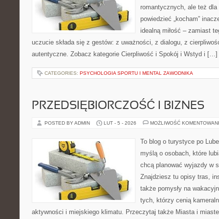
romantycznych, ale też dla
powiedzieć „kocham” inaczej
idealną miłość – zamiast t
uczucie składa się z gestów: z uważności, z dialogu, z cierpliwośc
autentyczne. Zobacz kategorie Cierpliwość i Spokój i Wstyd i […]
CATEGORIES:
PSYCHOLOGIA SPORTU I MENTAL ZAWODNIKA
PRZEDSIĘBIORCZOŚĆ I BIZNES
POSTED BY ADMIN
LUT - 5 - 2026
MOŻLIWOŚĆ KOMENTOWAN
To blog o turystyce po Lub
myślą o osobach, które lubi
chcą planować wyjazdy w 
Znajdziesz tu opisy tras, in
także pomysły na wakacyjny
tych, którzy cenią kameraln
aktywności i miejskiego klimatu. Przeczytaj także Miasta i miaste