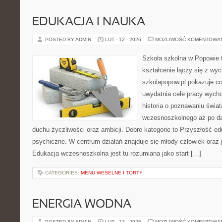
EDUKACJA I NAUKA
POSTED BY ADMIN
LUT - 12 - 2026
MOŻLIWOŚĆ KOMENTOWA
Szkoła szkolna w Popowie 
kształcenie łączy się z wy
szkolapopow.pl pokazuje c
uwydatnia cele pracy wyc
historia o poznawaniu świat
wczesnoszkolnego aż po da
duchu życzliwości oraz ambicji. Dobre kategorie to Przyszłość ed
psychiczne. W centrum działań znajduje się młody człowiek oraz 
Edukacja wczesnoszkolna jest tu rozumiana jako start […]
CATEGORIES:
MENU WESELNE I TORTY
ENERGIA WODNA
POSTED BY ADMIN
LUT - 12 - 2026
MOŻLIWOŚĆ KOMENTOWA