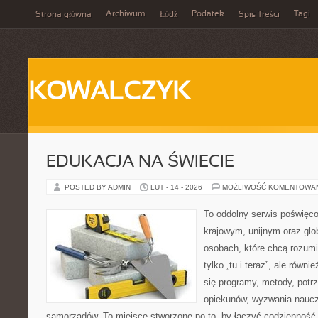
Archiwum
Podatek
Tagi
Strona główna
Łódź
Spis Treści
KOWALCZYK
EDUKACJA NA ŚWIECIE
POSTED BY ADMIN
LUT - 14 - 2026
MOŻLIWOŚĆ KOMENTOWA
To oddolny serwis poświęco
krajowym, unijnym oraz glo
osobach, które chcą rozumie
tylko „tu i teraz”, ale równ
się programy, metody, potr
opiekunów, wyzwania nauczyc
samorządów. To miejsce stworzone po to, by łączyć codzienność s