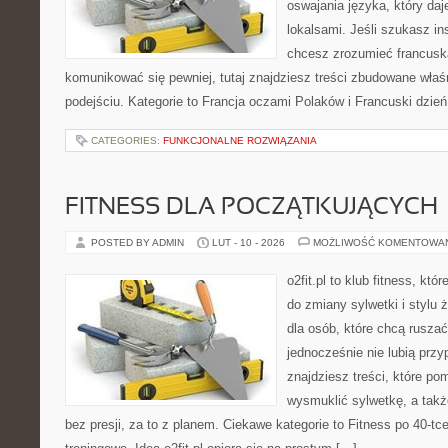
oswajania języka, który d
lokalsami. Jeśli szukasz ins
chcesz zrozumieć francusk
komunikować się pewniej, tutaj znajdziesz treści zbudowane wła
podejściu. Kategorie to Francja oczami Polaków i Francuski dzień
CATEGORIES:
FUNKCJONALNE ROZWIĄZANIA
FITNESS DLA POCZĄTKUJĄCYCH
POSTED BY ADMIN
LUT - 10 - 2026
MOŻLIWOŚĆ KOMENTOWA
o2fit.pl to klub fitness, kt
do zmiany sylwetki i stylu 
dla osób, które chcą ruszać
jednocześnie nie lubią prz
znajdziesz treści, które po
wysmuklić sylwetkę, a tak
bez presji, za to z planem. Ciekawe kategorie to Fitness po 40-tc