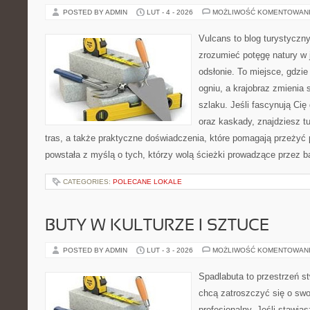
POSTED BY ADMIN
LUT - 4 - 2026
MOŻLIWOŚĆ KOMENTOWAN
Vulcans to blog turystyczny
zrozumieć potęgę natury w j
odsłonie. To miejsce, gdzie 
ogniu, a krajobraz zmienia
szlaku. Jeśli fascynują Cię
oraz kaskady, znajdziesz t
tras, a także praktyczne doświadczenia, które pomagają przeżyć
powstała z myślą o tych, którzy wolą ścieżki prowadzące przez b
CATEGORIES:
POLECANE LOKALE
BUTY W KULTURZE I SZTUCE
POSTED BY ADMIN
LUT - 3 - 2026
MOŻLIWOŚĆ KOMENTOWAN
Spadlabuta to przestrzeń st
chcą zatroszczyć się o swo
profesjonalny. Jeśli stawia