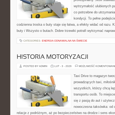
wytrzymałość ulubionych pa
co potrzebne do utrzymania
kondycji. To pełne podejści
codzienna troska o buty staje się łatwa, a efekty widać od razu.
buty i Wszysto o butach. Dobre trzewiki potrafi wytrzymać napra
CATEGORIES:
ENERGIA ODNAWIALNA NA ŚWIECIE
HISTORIA MOTORYZACJI
POSTED BY ADMIN
LUT - 3 - 2026
MOŻLIWOŚĆ KOMENTOWAN
Taxi Drive to magazyn twor
prowadzących taxi, miłośni
wszystkich, którzy chcą le
transportu osób. To miejsc
się z pasją do aut i użytec
nowoczesna taksówka: od d
relacje z podróżnym, aż po bezpieczeństwo na drodze i sens ek