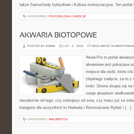
także Samochody hybrydowe i Kultura motoryzacyjna. Ten portal o
CATEGORIES:
PSYCHOLOGIA I EMOCJE
AKWARIA BIOTOPOWE
POSTED BY ADMIN
LUT - 2 - 2026
MOŻLIWOŚĆ KOMENTOWAN
Akwa-Pro to portal akwarys
akwariowe jest pokazana od
miejsce dla osób, które ch
zbędnego zadęcia, za to z
kroki. Strona skupia się n
swoje akwarium słodkowodn
niezależnie od tego, czy startujesz od zera, czy masz już za so
kategorie dla wszystkich to Hodowla i Rozmnażanie Rybek i […]
CATEGORIES:
WAŁBRZYCH