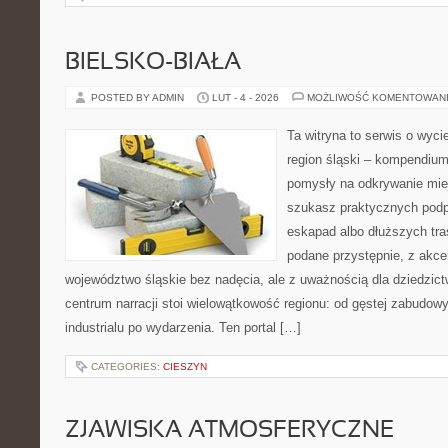
BIELSKO-BIAŁA
POSTED BY ADMIN
LUT - 4 - 2026
MOŻLIWOŚĆ KOMENTOWAN
Ta witryna to serwis o wyc
region śląski – kompendiu
pomysły na odkrywanie miejs
szukasz praktycznych podp
eskapad albo dłuższych tras
podane przystępnie, z akce
województwo śląskie bez nadęcia, ale z uważnością dla dziedzic
centrum narracji stoi wielowątkowość regionu: od gęstej zabudowy
industrialu po wydarzenia. Ten portal […]
CATEGORIES:
CIESZYN
ZJAWISKA ATMOSFERYCZNE