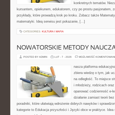
konkretnych tematów. Nieza
kursantem, opiekunem, edukatorem, czy po prostu pasjonatem, zn
przykłady, które prowadzą krok po kroku. Zobacz także Matemat
matematyki. Ideą serwisu jest pokazanie, […]
CATEGORIES:
KULTURA I MAFIA
NOWATORSKIE METODY NAUCZA
POSTED BY ADMIN
LUT - 7 - 2026
MOŻLIWOŚĆ KOMENTOWAN
nasza platforma edukacyjna 
zbiera wiedzę o tym, jak u
na odległość. To miejsce s
i młodzieży, rodzicach oraz
opanować codzienność e-lear
działanie zamiast teorii be
poradniki, które ułatwiają wdrożenie dobrych nawyków i sprawdzo
kategorie to Edukacja przyszłości i Języki obce w praktyce. Idea 