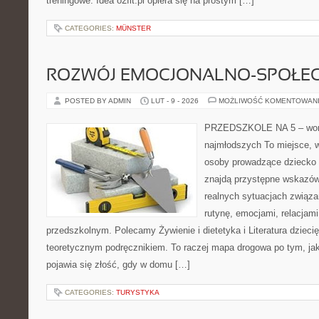
treningowe. Idea o2fit.pl opiera się na prostym […]
CATEGORIES:
MÜNSTER
ROZWÓJ EMOCJONALNO-SPOŁE
POSTED BY ADMIN
LUT - 9 - 2026
MOŻLIWOŚĆ KOMENTOWAN
PRZEDSZKOLE NA 5 – wort
najmłodszych To miejsce, 
osoby prowadzące dziecko
znajdą przystępne wskazówk
realnych sytuacjach związ
rutynę, emocjami, relacjam
przedszkolnym. Polecamy Żywienie i dietetyka i Literatura dziecię
teoretycznym podręcznikiem. To raczej mapa drogowa po tym, jak
pojawia się złość, gdy w domu […]
CATEGORIES:
TURYSTYKA