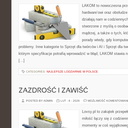
LAKOM to nowoczesna prze
hardware’owi oraz obsłudze
działają nam w codziennych
stworzone z myślą o osoba
mądrzej, a także o tych, kt
porady wtedy, gdy kompute
problemy. Inne kategorie to Sprzęt dla twórców i AI i Sprzęt dla t
którym specyfikacje potrafią wprowadzić w błąd, LAKOM stawia n
[…]
CATEGORIES:
NAJLEPSZE LODZIARNIE W POLSCE
ZAZDROŚĆ I ZAWIŚĆ
POSTED BY ADMIN
LUT - 6 - 2026
MOŻLIWOŚĆ KOMENTOWAN
Lovsy.pl to zakątek przepe
miłość łączy się z codzienn
momenty w coś wyjątkowego