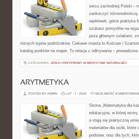
sercu zachodniej Polski – mi
zaskoczyć różnorodnością. 
wędrówek, gdzie praktyka łą
szukasz pomysłów na wyjaz
poza głównym szlakiem, zna
różnych typów podróżników. Ciekawe miasta to Kościan i Szamotuł
katalog punktów na mapie. To relacja z odkrywania – prowadzona 
CATEGORIES:
ZIOŁA I PRZYPRAWY W MEDYCYNIE NATURALNEJ
ARYTMETYKA
POSTED BY ADMIN
LUT - 7 - 2026
MOŻLIWOŚĆ KOMENTOWAN
Strona „Matematyka dla każ
edukacyjna, w której wzory
a stają się praktyczną umie
materiałów dla osób, które
podstaw, oraz dla tych, któ