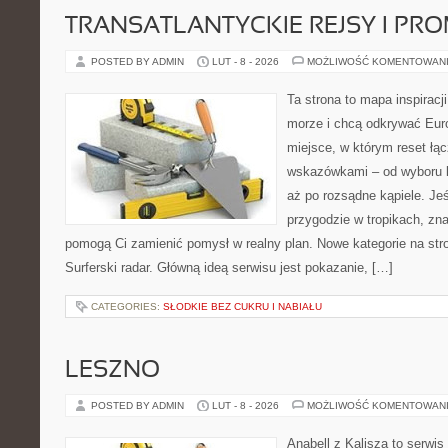
TRANSATLANTYCKIE REJSY I PR
POSTED BY ADMIN
LUT - 8 - 2026
MOŻLIWOŚĆ KOMENTOWAN
Ta strona to mapa inspiracji
morze i chcą odkrywać Eur
miejsce, w którym reset łą
wskazówkami – od wyboru k
aż po rozsądne kąpiele. Je
przygodzie w tropikach, znaj
pomogą Ci zamienić pomysł w realny plan. Nowe kategorie na stron
Surferski radar. Główną ideą serwisu jest pokazanie, […]
CATEGORIES:
SŁODKIE BEZ CUKRU I NABIAŁU
LESZNO
POSTED BY ADMIN
LUT - 8 - 2026
MOŻLIWOŚĆ KOMENTOWAN
Anabell z Kalisza to serwi