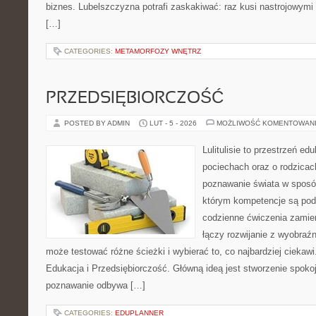
biznes. Lubelszczyzna potrafi zaskakiwać: raz kusi nastrojowym
[…]
CATEGORIES:
METAMORFOZY WNĘTRZ
PRZEDSIĘBIORCZOŚĆ
POSTED BY ADMIN
LUT - 5 - 2026
MOŻLIWOŚĆ KOMENTOWAN
Lulitulisie to przestrzeń e
pociechach oraz o rodzicac
poznawanie świata w sposób
którym kompetencje są pod
codzienne ćwiczenia zamieni
łączy rozwijanie z wyobraź
może testować różne ścieżki i wybierać to, co najbardziej ciekaw
Edukacja i Przedsiębiorczość. Główną ideą jest stworzenie spokojn
poznawanie odbywa […]
CATEGORIES:
EDUPLANNER