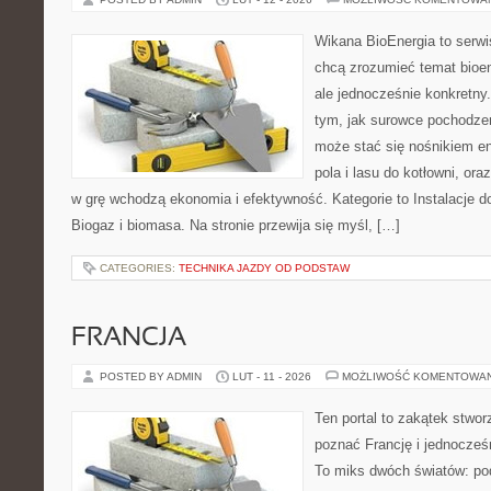
Wikana BioEnergia to serwi
chcą zrozumieć temat bioen
ale jednocześnie konkretny
tym, jak surowce pochodzen
może stać się nośnikiem en
pola i lasu do kotłowni, or
w grę wchodzą ekonomia i efektywność. Kategorie to Instalacje 
Biogaz i biomasa. Na stronie przewija się myśl, […]
CATEGORIES:
TECHNIKA JAZDY OD PODSTAW
FRANCJA
POSTED BY ADMIN
LUT - 11 - 2026
MOŻLIWOŚĆ KOMENTOWA
Ten portal to zakątek stwor
poznać Francję i jednocześ
To miks dwóch światów: pod