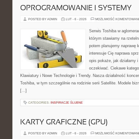
OPROGRAMOWANIE I SYSTEMY
POSTED BY ADMIN
LUT - 6 - 2026
MOŻLIWOŚĆ KOMENTOWAN
Serwis Toshiba w aglomeracj
którym stawiamy na rzeteln
potem planujemy naprawę kr
interesuje Cię naprawa sprz
opis pokaże, jak działamy 
oczekiwać. Ciekawe kategor
Klawiatury i Nowe Technologie i Trendy. Nasza działalność koncen
Toshiba, w tym szczególnie na rodzinie serii Satellite. Modele biz
[…]
CATEGORIES:
INSPIRACJE ŚLUBNE
KARTY GRAFICZNE (GPU)
POSTED BY ADMIN
LUT - 6 - 2026
MOŻLIWOŚĆ KOMENTOWAN