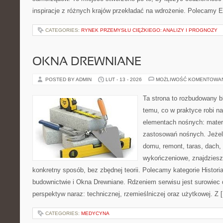
inspiracje z różnych krajów przekładać na wdrożenie. Polecamy E
CATEGORIES:
RYNEK PRZEMYSŁU CIĘŻKIEGO: ANALIZY I PROGNOZY
OKNA DREWNIANE
POSTED BY ADMIN
LUT - 13 - 2026
MOŻLIWOŚĆ KOMENTOWA
Ta strona to rozbudowany 
temu, co w praktyce robi n
elementach nośnych: mater
zastosowań nośnych. Jeżeli
domu, remont, taras, dach,
wykończeniowe, znajdziesz
konkretny sposób, bez zbędnej teorii. Polecamy kategorie Historia
budownictwie i Okna Drewniane. Rdzeniem serwisu jest surowiec 
perspektyw naraz: technicznej, rzemieślniczej oraz użytkowej. Z 
CATEGORIES:
MEDYCYNA