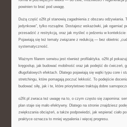
powinien to brać pod uwagę.
Dużą część o2fit.pl stanowią zagadnienia z obszaru odżywiania. To
jedynkowe”, tylko rozsądne. Dostajesz wskazówki, jak ogarniać pos
przesadzić z restrykcją, oraz jak myśleć o jedzeniu w kontekście e
Pojawiają się też tematy związane z redukcją — bez obietnic „cu
systematyczność.
Ważnym filarem serwisu jest również profilaktyka. o2fit.pl pokazu
kręgosłup, jak budować mobilność oraz jak podejść do ćwiczeń, g
długofalowych efektach. Dlatego pojawiają się wątki typu core i sta
stretchingu, które pomagają poczuć lekkość. To podejście doceni
budować siłę, jak i te, które priorytetowo traktują dobre samopocz
o2fit.pl zwraca też uwagę na to, o czym często się zapomina: se
plan staje się mało efektywny. Dlatego na stronie znajdziesz pod
zwiększania obciążeń, a także podpowiedzi, jak wspierać ciało p
praktyce oznacza to mniej wypalenia i więcej progresu.