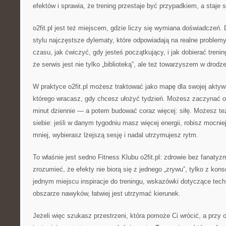
efektów i sprawia, że trening przestaje być przypadkiem, a staje s
o2fit.pl jest też miejscem, gdzie liczy się wymiana doświadczeń. 
stylu najczęstsze dylematy, które odpowiadają na realne problemy
czasu, jak ćwiczyć, gdy jesteś początkujący, i jak dobierać trening
że serwis jest nie tylko „biblioteką”, ale też towarzyszem w drodz
W praktyce o2fit.pl możesz traktować jako mapę dla swojej aktyw
którego wracasz, gdy chcesz ułożyć tydzień. Możesz zaczynać 
minut dziennie — a potem budować coraz więcej: siłę. Możesz t
siebie: jeśli w danym tygodniu masz więcej energii, robisz mocniej
mniej, wybierasz lżejszą sesję i nadal utrzymujesz rytm.
To właśnie jest sedno Fitness Klubu o2fit.pl: zdrowie bez fanat
zrozumieć, że efekty nie biorą się z jednego „zrywu”, tylko z kon
jednym miejscu inspiracje do treningu, wskazówki dotyczące tech
obszarze nawyków, łatwiej jest utrzymać kierunek.
Jeżeli więc szukasz przestrzeni, która pomoże Ci wrócić, a przy ok