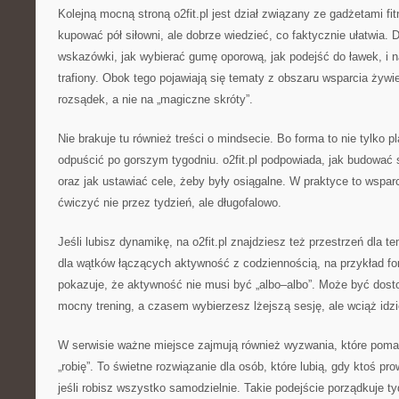
Kolejną mocną stroną o2fit.pl jest dział związany ze gadżetami fi
kupować pół siłowni, ale dobrze wiedzieć, co faktycznie ułatwia. D
wskazówki, jak wybierać gumę oporową, jak podejść do ławek, i n
trafiony. Obok tego pojawiają się tematy z obszaru wsparcia żyw
rozsądek, a nie na „magiczne skróty”.
Nie brakuje tu również treści o mindsecie. Bo forma to nie tylko pl
odpuścić po gorszym tygodniu. o2fit.pl podpowiada, jak budować 
oraz jak ustawiać cele, żeby były osiągalne. W praktyce to wsparc
ćwiczyć nie przez tydzień, ale długofalowo.
Jeśli lubisz dynamikę, na o2fit.pl znajdziesz też przestrzeń dla 
dla wątków łączących aktywność z codziennością, na przykład f
pokazuje, że aktywność nie musi być „albo–albo”. Może być do
mocny trening, a czasem wybierzesz lżejszą sesję, ale wciąż idzi
W serwisie ważne miejsce zajmują również wyzwania, które pomag
„robię”. To świetne rozwiązanie dla osób, które lubią, gdy ktoś p
jeśli robisz wszystko samodzielnie. Takie podejście porządkuje ty