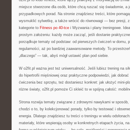
miejsce stworzone dla osób, które chcą ruszać się świadomie, a j
przypadkowych porad. Na stronie znajdziesz treści, które pomaga
wysmuklić sylwetkę, a także wrócić do równowagi — bez presji, 
kategorie to
Fitness po 40-tce
i Wyzwania i plany treningowe. Idea 
prostym założeniu: każdy może zacząć, jeśli dostanie praktyczne 
porządkuje tematy od podstaw: od pierwszych ćwiczeń w domu, p
regularności, aż po bardziej zaawansowane metody. To przestrzeń
„dlaczego” — tak, abyś mógł ustawić plan pod siebie.
W o2fit.pl ważna jest też uniwersalność. Jeśli lubisz trening na si
do hipertrofii mięśniowej oraz praktyczne podpowiedzi, jak dobrać 
ćwiczenia bez sprzętu, też dostaniesz konkret: jak ułożyć mini-pla
różne światy, o2fit.pl pomoże Ci skleić to w spójną całość: mobiln
Strona rozwija tematy związane z zdrowymi nawykami w sposób, k
chodzi o to, by kolekcjonować porady, tylko by testować i obserw
energia. Dlatego znajdziesz tu treści o treningu w wielu odsłonac
materiały, które wspierają osoby w konkretnych etapach życia, n
forma w późniejszym wieku — bo cele, możliwości i regeneracja po