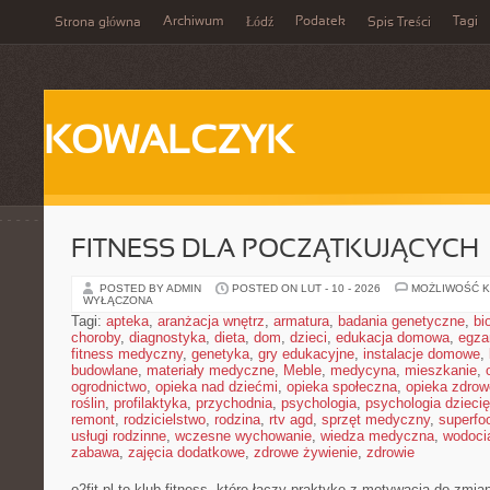
Archiwum
Podatek
Tagi
Strona główna
Łódź
Spis Treści
KOWALCZYK
FITNESS DLA POCZĄTKUJĄCYCH
POSTED BY ADMIN
POSTED ON LUT - 10 - 2026
MOŻLIWOŚĆ 
WYŁĄCZONA
Tagi:
apteka
,
aranżacja wnętrz
,
armatura
,
badania genetyczne
,
bi
choroby
,
diagnostyka
,
dieta
,
dom
,
dzieci
,
edukacja domowa
,
egza
fitness medyczny
,
genetyka
,
gry edukacyjne
,
instalacje domowe
,
budowlane
,
materiały medyczne
,
Meble
,
medycyna
,
mieszkanie
,
ogrodnictwo
,
opieka nad dziećmi
,
opieka społeczna
,
opieka zdrow
roślin
,
profilaktyka
,
przychodnia
,
psychologia
,
psychologia dzieci
remont
,
rodzicielstwo
,
rodzina
,
rtv agd
,
sprzęt medyczny
,
superfo
usługi rodzinne
,
wczesne wychowanie
,
wiedza medyczna
,
wodoci
zabawa
,
zajęcia dodatkowe
,
zdrowe żywienie
,
zdrowie
o2fit.pl to klub fitness, które łączy praktykę z motywacją do zmian