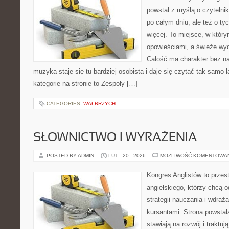
powstał z myślą o czytelni
po całym dniu, ale też o ty
więcej. To miejsce, w który
opowieściami, a świeże wyd
Całość ma charakter bez n
muzyka staje się tu bardziej osobista i daje się czytać tak samo 
kategorie na stronie to Zespoły […]
CATEGORIES:
WAŁBRZYCH
SŁOWNICTWO I WYRAŻENIA
POSTED BY ADMIN
LUT - 20 - 2026
MOŻLIWOŚĆ KOMENTOWA
Kongres Anglistów to przes
angielskiego, którzy chcą
strategii nauczania i wdra
kursantami. Strona powstał
stawiają na rozwój i traktu