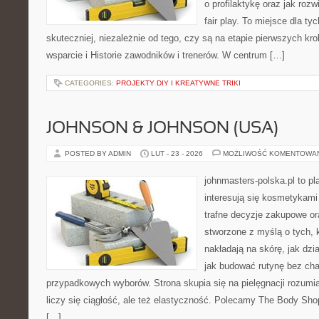
o profilaktykę oraz jak roz
fair play. To miejsce dla ty
skuteczniej, niezależnie od tego, czy są na etapie pierwszych k
wsparcie i Historie zawodników i trenerów. W centrum […]
CATEGORIES:
PROJEKTY DIY I KREATYWNE TRIKI
JOHNSON & JOHNSON (USA)
POSTED BY ADMIN
LUT - 23 - 2026
MOŻLIWOŚĆ KOMENTOWA
johnmasters-polska.pl to pl
interesują się kosmetykami
trafne decyzje zakupowe or
stworzone z myślą o tych, k
nakładają na skórę, jak dzi
jak budować rutynę bez ch
przypadkowych wyborów. Strona skupia się na pielęgnacji rozumia
liczy się ciągłość, ale też elastyczność. Polecamy The Body Sho
[…]