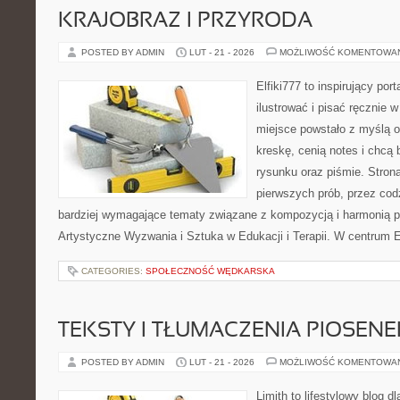
KRAJOBRAZ I PRZYRODA
POSTED BY ADMIN
LUT - 21 - 2026
MOŻLIWOŚĆ KOMENTOWA
Elfiki777 to inspirujący por
ilustrować i pisać ręcznie
miejsce powstało z myślą o
kreskę, cenią notes i chcą
rysunku oraz piśmie. Stron
pierwszych prób, przez cod
bardziej wymagające tematy związane z kompozycją i harmonią p
Artystyczne Wyzwania i Sztuka w Edukacji i Terapii. W centrum E
CATEGORIES:
SPOŁECZNOŚĆ WĘDKARSKA
TEKSTY I TŁUMACZENIA PIOSENE
POSTED BY ADMIN
LUT - 21 - 2026
MOŻLIWOŚĆ KOMENTOWA
Limith to lifestylowy blog d