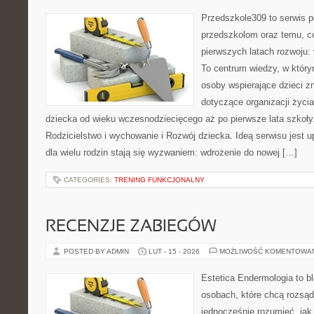
Przedszkole309 to serwis 
przedszkolom oraz temu, c
pierwszych latach rozwoju: 
To centrum wiedzy, w który
osoby wspierające dzieci z
dotyczące organizacji życi
dziecka od wieku wczesnodziecięcego aż po pierwsze lata szkoły
Rodzicielstwo i wychowanie i Rozwój dziecka. Ideą serwisu jest 
dla wielu rodzin stają się wyzwaniem: wdrożenie do nowej […]
CATEGORIES:
TRENING FUNKCJONALNY
RECENZJE ZABIEGÓW
POSTED BY ADMIN
LUT - 15 - 2026
MOŻLIWOŚĆ KOMENTOWA
Estetica Endermologia to b
osobach, które chcą rozsąd
jednocześnie rozumieć, jak 