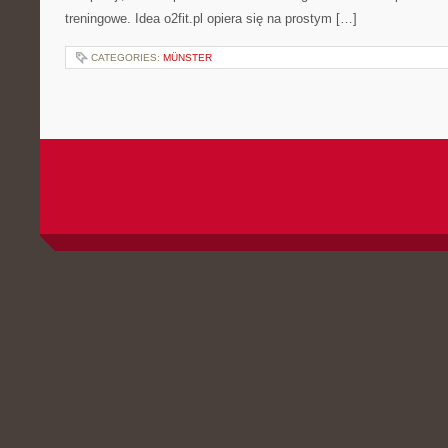
treningowe. Idea o2fit.pl opiera się na prostym […]
CATEGORIES:
MÜNSTER