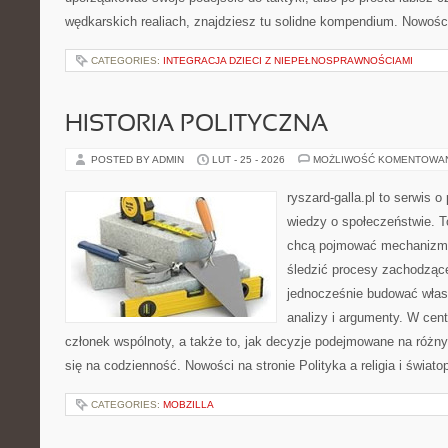
wędkarskich realiach, znajdziesz tu solidne kompendium. Nowości
CATEGORIES:
INTEGRACJA DZIECI Z NIEPEŁNOSPRAWNOŚCIAMI
HISTORIA POLITYCZNA
POSTED BY ADMIN
LUT - 25 - 2026
MOŻLIWOŚĆ KOMENTOWA
ryszard-galla.pl to serwis o 
wiedzy o społeczeństwie. To
chcą pojmować mechanizmy
śledzić procesy zachodzące
jednocześnie budować włas
analizy i argumenty. W cen
członek wspólnoty, a także to, jak decyzje podejmowane na różn
się na codzienność. Nowości na stronie Polityka a religia i świato
CATEGORIES:
MOBZILLA