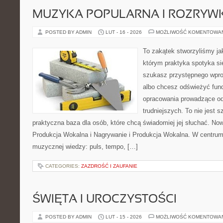
MUZYKA POPULARNA I ROZRY
POSTED BY ADMIN
LUT - 16 - 2026
MOŻLIWOŚĆ KOMENTOWA
To zakątek stworzyliśmy ja
którym praktyka spotyka się
szukasz przystępnego wpr
albo chcesz odświeżyć fund
opracowania prowadzące od
trudniejszych. To nie jest 
praktyczna baza dla osób, które chcą świadomiej jej słuchać. Now
Produkcja Wokalna i Nagrywanie i Produkcja Wokalna. W centru
muzycznej wiedzy: puls, tempo, […]
CATEGORIES:
ZAZDROŚĆ I ZAUFANIE
ŚWIĘTA I UROCZYSTOŚCI
POSTED BY ADMIN
LUT - 15 - 2026
MOŻLIWOŚĆ KOMENTOWA