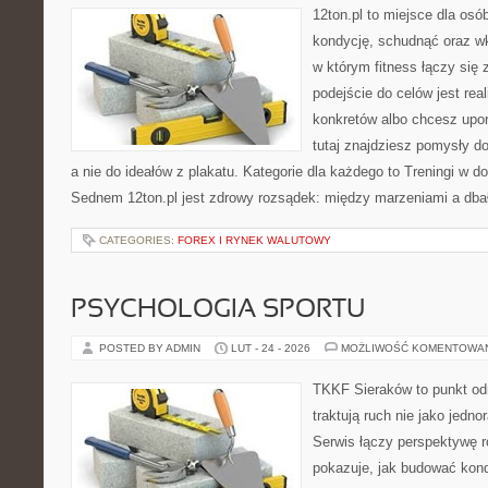
12ton.pl to miejsce dla os
kondycję, schudnąć oraz wk
w którym fitness łączy si
podejście do celów jest rea
konkretów albo chcesz upo
tutaj znajdziesz pomysły d
a nie do ideałów z plakatu. Kategorie dla każdego to Treningi w
Sednem 12ton.pl jest zdrowy rozsądek: między marzeniami a dba
CATEGORIES:
FOREX I RYNEK WALUTOWY
PSYCHOLOGIA SPORTU
POSTED BY ADMIN
LUT - 24 - 2026
MOŻLIWOŚĆ KOMENTOWA
TKKF Sieraków to punkt odn
traktują ruch nie jako jedno
Serwis łączy perspektywę 
pokazuje, jak budować kond