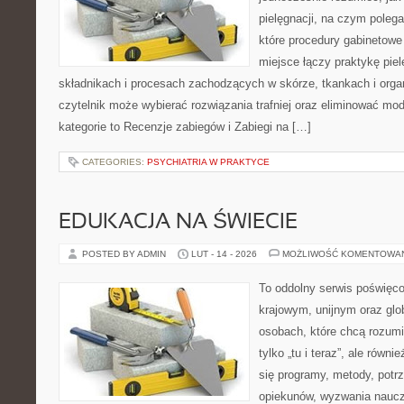
pielęgnacji, na czym poleg
które procedury gabinetowe
miejsce łączy praktykę pie
składnikach i procesach zachodzących w skórze, tkankach i orga
czytelnik może wybierać rozwiązania trafniej oraz eliminować m
kategorie to Recenzje zabiegów i Zabiegi na […]
CATEGORIES:
PSYCHIATRIA W PRAKTYCE
EDUKACJA NA ŚWIECIE
POSTED BY ADMIN
LUT - 14 - 2026
MOŻLIWOŚĆ KOMENTOWA
To oddolny serwis poświęco
krajowym, unijnym oraz glo
osobach, które chcą rozumie
tylko „tu i teraz”, ale równ
się programy, metody, potr
opiekunów, wyzwania nauczyc