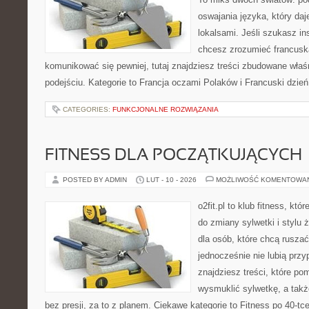
oswajania języka, który d
lokalsami. Jeśli szukasz ins
chcesz zrozumieć francusk
komunikować się pewniej, tutaj znajdziesz treści zbudowane wła
podejściu. Kategorie to Francja oczami Polaków i Francuski dzień
CATEGORIES:
FUNKCJONALNE ROZWIĄZANIA
FITNESS DLA POCZĄTKUJĄCYCH
POSTED BY ADMIN
LUT - 10 - 2026
MOŻLIWOŚĆ KOMENTOWA
o2fit.pl to klub fitness, kt
do zmiany sylwetki i stylu 
dla osób, które chcą ruszać
jednocześnie nie lubią prz
znajdziesz treści, które po
wysmuklić sylwetkę, a tak
bez presji, za to z planem. Ciekawe kategorie to Fitness po 40-tc