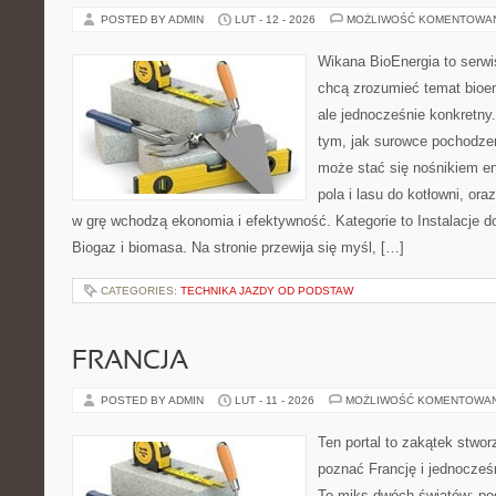
POSTED BY ADMIN
LUT - 12 - 2026
MOŻLIWOŚĆ KOMENTOWA
Wikana BioEnergia to serwi
chcą zrozumieć temat bioen
ale jednocześnie konkretny
tym, jak surowce pochodzen
może stać się nośnikiem en
pola i lasu do kotłowni, or
w grę wchodzą ekonomia i efektywność. Kategorie to Instalacje 
Biogaz i biomasa. Na stronie przewija się myśl, […]
CATEGORIES:
TECHNIKA JAZDY OD PODSTAW
FRANCJA
POSTED BY ADMIN
LUT - 11 - 2026
MOŻLIWOŚĆ KOMENTOWA
Ten portal to zakątek stwor
poznać Francję i jednocześ
To miks dwóch światów: pod