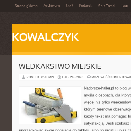
Archiwum
Podatek
Tagi
Strona główna
Łódź
Spis Treści
KOWALCZYK
WĘDKARSTWO MIEJSKIE
POSTED BY ADMIN
LUT - 26 - 2026
MOŻLIWOŚĆ KOMENTOWA
Nadorsze-haller.pl to blog w
myślą o osobach, dla który
więcej niż tylko weekendo
którym terenowe obserwacje
każdy tekst ma pomagać ło
satysfakcją. Jeśli szukasz 
uporządkować swoje podejście do taktyki, albo po prostu lubisz c