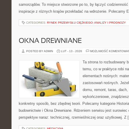
samorządów. To miejsce stworzone po to, by łączyć codzienność s
inspiracje z różnych krajów przekładać na wdrożenie. Polecamy E
CATEGORIES:
RYNEK PRZEMYSŁU CIĘŻKIEGO: ANALIZY I PROGNOZY
OKNA DREWNIANE
POSTED BY ADMIN
LUT - 13 - 2026
MOŻLIWOŚĆ KOMENTOWA
Ta strona to rozbudowany 
temu, co w praktyce robi n
elementach nośnych: mater
zastosowań nośnych. Jeżeli
domu, remont, taras, dach,
wykończeniowe, znajdziesz
konkretny sposób, bez zbędnej teorii. Polecamy kategorie Historia
budownictwie i Okna Drewniane. Rdzeniem serwisu jest surowiec 
perspektyw naraz: technicznej, rzemieślniczej oraz użytkowej. Z 
CATEGORIES:
MEDYCYNA