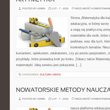
ARYTMETYKA
POSTED BY ADMIN
LUT - 7 - 2026
MOŻLIWOŚĆ KOMENTOWAN
Strona „Matematyka dla każ
edukacyjna, w której wzory
a stają się praktyczną umie
materiałów dla osób, które
podstaw, oraz dla tych, któ
konkretnych tematów. Nieza
kursantem, opiekunem, edukatorem, czy po prostu pasjonatem, zn
przykłady, które prowadzą krok po kroku. Zobacz także Matemat
matematyki. Ideą serwisu jest pokazanie, […]
CATEGORIES:
KULTURA I MAFIA
NOWATORSKIE METODY NAUCZA
POSTED BY ADMIN
LUT - 7 - 2026
MOŻLIWOŚĆ KOMENTOWAN
nasza platforma edukacyjna 