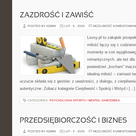
ZAZDROŚĆ I ZAWIŚĆ
POSTED BY ADMIN
LUT - 6 - 2026
MOŻLIWOŚĆ KOMENTOWAN
Lovsy.pl to zakątek przepe
miłość łączy się z codzienn
momenty w coś wyjątkowego
romantycznych, ale też dla
powiedzieć „kocham” inaczej
idealną miłość – zamiast t
uczucie składa się z gestów: z uważności, z dialogu, z cierpliwośc
autentyczne. Zobacz kategorie Cierpliwość i Spokój i Wstyd i […]
CATEGORIES:
PSYCHOLOGIA SPORTU I MENTAL ZAWODNIKA
PRZEDSIĘBIORCZOŚĆ I BIZNES
POSTED BY ADMIN
LUT - 5 - 2026
MOŻLIWOŚĆ KOMENTOWAN