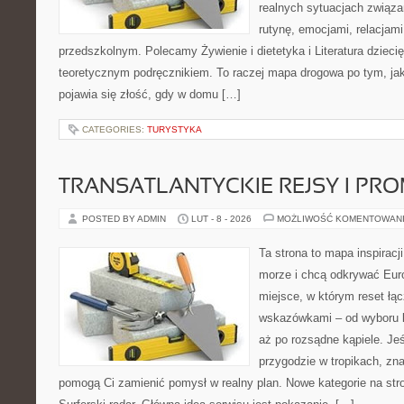
realnych sytuacjach związ
rutynę, emocjami, relacjam
przedszkolnym. Polecamy Żywienie i dietetyka i Literatura dziecię
teoretycznym podręcznikiem. To raczej mapa drogowa po tym, jak
pojawia się złość, gdy w domu […]
CATEGORIES:
TURYSTYKA
TRANSATLANTYCKIE REJSY I PR
POSTED BY ADMIN
LUT - 8 - 2026
MOŻLIWOŚĆ KOMENTOWAN
Ta strona to mapa inspiracji
morze i chcą odkrywać Eur
miejsce, w którym reset łą
wskazówkami – od wyboru k
aż po rozsądne kąpiele. Je
przygodzie w tropikach, znaj
pomogą Ci zamienić pomysł w realny plan. Nowe kategorie na stron