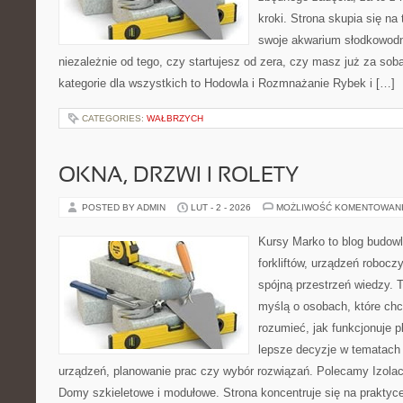
kroki. Strona skupia się n
swoje akwarium słodkowodn
niezależnie od tego, czy startujesz od zera, czy masz już za so
kategorie dla wszystkich to Hodowla i Rozmnażanie Rybek i […]
CATEGORIES:
WAŁBRZYCH
OKNA, DRZWI I ROLETY
POSTED BY ADMIN
LUT - 2 - 2026
MOŻLIWOŚĆ KOMENTOWAN
Kursy Marko to blog budowl
forkliftów, urządzeń roboc
spójną przestrzeń wiedzy. 
myślą o osobach, które chc
rozumieć, jak funkcjonuje 
lepsze decyzje w tematach 
urządzeń, planowanie prac czy wybór rozwiązań. Polecamy Izolacj
Domy szkieletowe i modułowe. Strona koncentruje się na praktyc