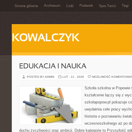
Archiwum
Podatek
Tagi
Strona główna
Łódź
Spis Treści
KOWALCZYK
EDUKACJA I NAUKA
POSTED BY ADMIN
LUT - 12 - 2026
MOŻLIWOŚĆ KOMENTOWA
Szkoła szkolna w Popowie 
kształcenie łączy się z wy
szkolapopow.pl pokazuje c
uwydatnia cele pracy wyc
historia o poznawaniu świat
wczesnoszkolnego aż po da
duchu życzliwości oraz ambicji. Dobre kategorie to Przyszłość ed