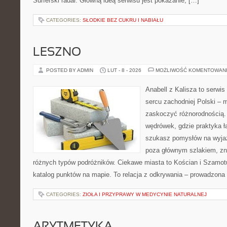
Surferski radar. Główną ideą serwisu jest pokazanie, […]
CATEGORIES:
SŁODKIE BEZ CUKRU I NABIAŁU
LESZNO
POSTED BY ADMIN
LUT - 8 - 2026
MOŻLIWOŚĆ KOMENTOWAN
Anabell z Kalisza to serwi
sercu zachodniej Polski – mi
zaskoczyć różnorodnością. 
wędrówek, gdzie praktyka łą
szukasz pomysłów na wyjaz
poza głównym szlakiem, zna
różnych typów podróżników. Ciekawe miasta to Kościan i Szamotuł
katalog punktów na mapie. To relacja z odkrywania – prowadzona 
CATEGORIES:
ZIOŁA I PRZYPRAWY W MEDYCYNIE NATURALNEJ