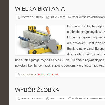
WIELKA BRYTANIA
POSTED BY ADMIN
LUT - 1 - 2026
MOŻLIWOŚĆ KOMENTOWAN
Rushmore to blog turystycz
osobach spragnionych wraże
którym łączą się motywacj
wskazówkami. Jeśli planuje
Iberii, romantycznej Europy
Austrii albo Czech, znajdz
na to, jak ogarnąć wyjazd od A do Z. Na Rushmore najważniejsze j
powstają tak, by pomagać zarówno osobom, które lubią mieć wszy
CATEGORIES:
BOCHEN-CHLEBA
WYBÓR ŻŁOBKA
POSTED BY ADMIN
LUT - 1 - 2026
MOŻLIWOŚĆ KOMENTOWAN