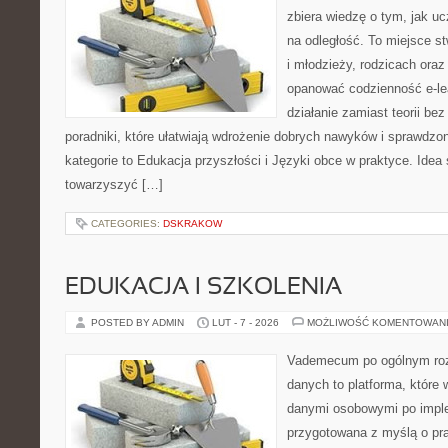
zbiera wiedzę o tym, jak u
na odległość. To miejsce s
i młodzieży, rodzicach oraz
opanować codzienność e-lear
działanie zamiast teorii be
poradniki, które ułatwiają wdrożenie dobrych nawyków i sprawdzo
kategorie to Edukacja przyszłości i Języki obce w praktyce. Idea 
towarzyszyć […]
CATEGORIES:
DSKRAKOW
EDUKACJA I SZKOLENIA
POSTED BY ADMIN
LUT - 7 - 2026
MOŻLIWOŚĆ KOMENTOWAN
Vademecum po ogólnym roz
danych to platforma, które 
danymi osobowymi po imple
przygotowana z myślą o pra