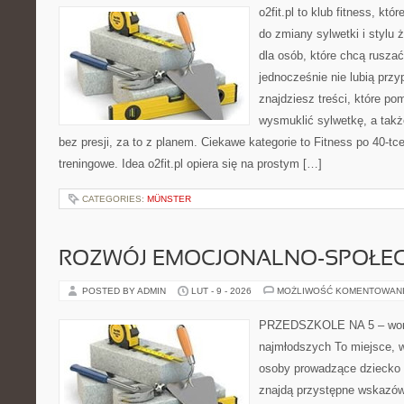
o2fit.pl to klub fitness, kt
do zmiany sylwetki i stylu 
dla osób, które chcą ruszać
jednocześnie nie lubią prz
znajdziesz treści, które po
wysmuklić sylwetkę, a tak
bez presji, za to z planem. Ciekawe kategorie to Fitness po 40-tc
treningowe. Idea o2fit.pl opiera się na prostym […]
CATEGORIES:
MÜNSTER
ROZWÓJ EMOCJONALNO-SPOŁE
POSTED BY ADMIN
LUT - 9 - 2026
MOŻLIWOŚĆ KOMENTOWAN
PRZEDSZKOLE NA 5 – wort
najmłodszych To miejsce, 
osoby prowadzące dziecko
znajdą przystępne wskazówk