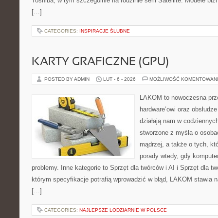
Toshiba, w tym szczególnie na rodzinie serii Satellite. Modele biz
[…]
CATEGORIES:
INSPIRACJE ŚLUBNE
KARTY GRAFICZNE (GPU)
POSTED BY ADMIN
LUT - 6 - 2026
MOŻLIWOŚĆ KOMENTOWAN
LAKOM to nowoczesna prze
hardware’owi oraz obsłudze
działają nam w codziennych
stworzone z myślą o osoba
mądrzej, a także o tych, kt
porady wtedy, gdy kompute
problemy. Inne kategorie to Sprzęt dla twórców i AI i Sprzęt dla t
którym specyfikacje potrafią wprowadzić w błąd, LAKOM stawia n
[…]
CATEGORIES:
NAJLEPSZE LODZIARNIE W POLSCE