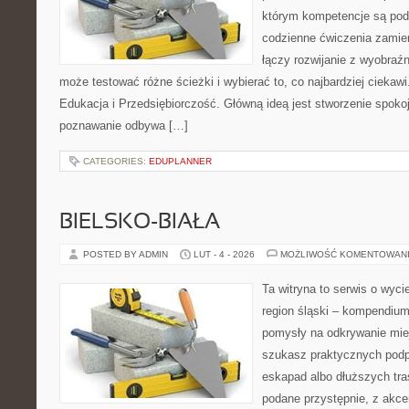
którym kompetencje są pod
codzienne ćwiczenia zamieni
łączy rozwijanie z wyobraź
może testować różne ścieżki i wybierać to, co najbardziej ciekaw
Edukacja i Przedsiębiorczość. Główną ideą jest stworzenie spokojn
poznawanie odbywa […]
CATEGORIES:
EDUPLANNER
BIELSKO-BIAŁA
POSTED BY ADMIN
LUT - 4 - 2026
MOŻLIWOŚĆ KOMENTOWAN
Ta witryna to serwis o wyc
region śląski – kompendiu
pomysły na odkrywanie miejs
szukasz praktycznych podp
eskapad albo dłuższych tras
podane przystępnie, z akce