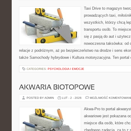
Taxi Drive to magazyn twor
prowadzących taxi, miłośni
wszystkich, którzy chcą le
transportu osób. To miejsc
się z pasją do aut i użytec
nowoczesna taksówka: od d
relacje z podróżnym, aż po bezpieczeństwo na drodze i sens ek
także Samochody hybrydowe i Kultura motoryzacyjna. Ten portal o
CATEGORIES:
PSYCHOLOGIA I EMOCJE
AKWARIA BIOTOPOWE
POSTED BY ADMIN
LUT - 2 - 2026
MOŻLIWOŚĆ KOMENTOWAN
Akwa-Pro to portal akwarys
akwariowe jest pokazana od
miejsce dla osób, które ch
zbędnego zadęcia, za to z