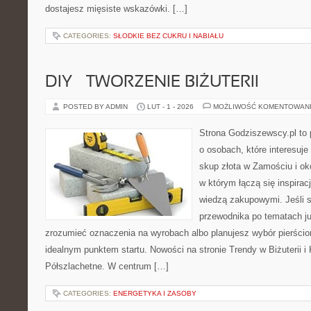
dostajesz mięsiste wskazówki. […]
CATEGORIES:
SŁODKIE BEZ CUKRU I NABIAŁU
DIY – TWORZENIE BIŻUTERII
POSTED BY ADMIN
LUT - 1 - 2026
MOŻLIWOŚĆ KOMENTOWAN
Strona Godziszewscy.pl to 
o osobach, które interesuje
skup złota w Zamościu i oko
w którym łączą się inspirac
wiedzą zakupowymi. Jeśli 
przewodnika po tematach jub
zrozumieć oznaczenia na wyrobach albo planujesz wybór pierścion
idealnym punktem startu. Nowości na stronie Trendy w Biżuterii i
Półszlachetne. W centrum […]
CATEGORIES:
ENERGETYKA I ZASOBY