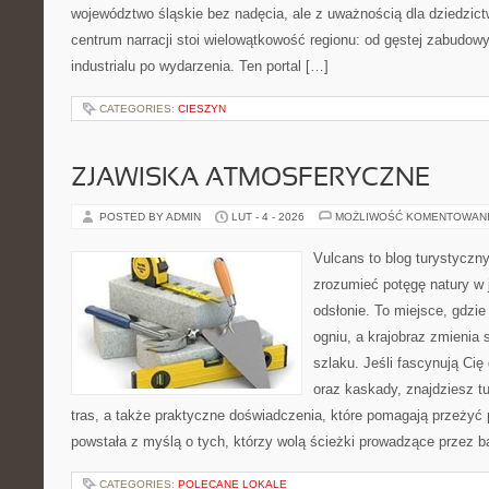
województwo śląskie bez nadęcia, ale z uważnością dla dziedzic
centrum narracji stoi wielowątkowość regionu: od gęstej zabudowy
industrialu po wydarzenia. Ten portal […]
CATEGORIES:
CIESZYN
ZJAWISKA ATMOSFERYCZNE
POSTED BY ADMIN
LUT - 4 - 2026
MOŻLIWOŚĆ KOMENTOWAN
Vulcans to blog turystyczny
zrozumieć potęgę natury w j
odsłonie. To miejsce, gdzie 
ogniu, a krajobraz zmienia
szlaku. Jeśli fascynują Cię
oraz kaskady, znajdziesz t
tras, a także praktyczne doświadczenia, które pomagają przeżyć
powstała z myślą o tych, którzy wolą ścieżki prowadzące przez b
CATEGORIES:
POLECANE LOKALE