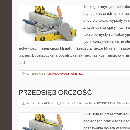
To blog o turystyce po Lub
myślą o osobach, które lubi
chcą planować wyjazdy w 
Znajdziesz tu opisy tras, in
także pomysły na wakacyjny
tych, którzy cenią kameraln
aktywności i miejskiego klimatu. Przeczytaj także Miasta i miaste
biznes. Lubelszczyzna potrafi zaskakiwać: raz kusi nastrojowym
[…]
CATEGORIES:
METAMORFOZY WNĘTRZ
PRZEDSIĘBIORCZOŚĆ
POSTED BY ADMIN
LUT - 5 - 2026
MOŻLIWOŚĆ KOMENTOWAN
Lulitulisie to przestrzeń e
pociechach oraz o rodzicac
poznawanie świata w sposób