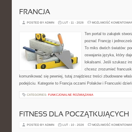
FRANCJA
POSTED BY ADMIN
LUT - 11 - 2026
MOŻLIWOŚĆ KOMENTOWA
Ten portal to zakątek stwor
poznać Francję i jednocześ
To miks dwóch światów: pod
oswajania języka, który d
lokalsami. Jeśli szukasz ins
chcesz zrozumieć francusk
komunikować się pewniej, tutaj znajdziesz treści zbudowane wła
podejściu. Kategorie to Francja oczami Polaków i Francuski dzień
CATEGORIES:
FUNKCJONALNE ROZWIĄZANIA
FITNESS DLA POCZĄTKUJĄCYCH
POSTED BY ADMIN
LUT - 10 - 2026
MOŻLIWOŚĆ KOMENTOWA