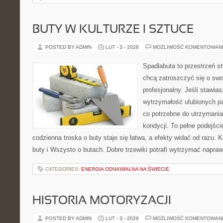
BUTY W KULTURZE I SZTUCE
POSTED BY ADMIN
LUT - 3 - 2026
MOŻLIWOŚĆ KOMENTOWAN
Spadlabuta to przestrzeń st
chcą zatroszczyć się o swo
profesjonalny. Jeśli stawia
wytrzymałość ulubionych pa
co potrzebne do utrzymania
kondycji. To pełne podejści
codzienna troska o buty staje się łatwa, a efekty widać od razu.
buty i Wszysto o butach. Dobre trzewiki potrafi wytrzymać napra
CATEGORIES:
ENERGIA ODNAWIALNA NA ŚWIECIE
HISTORIA MOTORYZACJI
POSTED BY ADMIN
LUT - 3 - 2026
MOŻLIWOŚĆ KOMENTOWAN