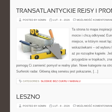
TRANSATLANTYCKIE REJSY I PR
POSTED BY ADMIN
LUT - 8 - 2026
MOŻLIWOŚĆ KOMENTOWAN
Ta strona to mapa inspiracji
morze i chcą odkrywać Eur
miejsce, w którym reset łą
wskazówkami – od wyboru k
aż po rozsądne kąpiele. Je
przygodzie w tropikach, znaj
pomogą Ci zamienić pomysł w realny plan. Nowe kategorie na stron
Surferski radar. Główną ideą serwisu jest pokazanie, […]
CATEGORIES:
SŁODKIE BEZ CUKRU I NABIAŁU
LESZNO
POSTED BY ADMIN
LUT - 8 - 2026
MOŻLIWOŚĆ KOMENTOWAN