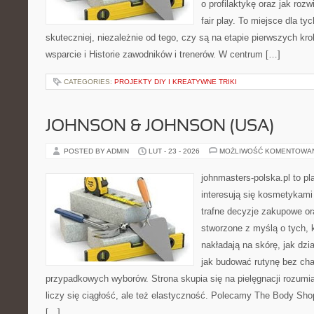
o profilaktykę oraz jak roz
fair play. To miejsce dla ty
skuteczniej, niezależnie od tego, czy są na etapie pierwszych k
wsparcie i Historie zawodników i trenerów. W centrum […]
CATEGORIES:
PROJEKTY DIY I KREATYWNE TRIKI
JOHNSON & JOHNSON (USA)
POSTED BY ADMIN
LUT - 23 - 2026
MOŻLIWOŚĆ KOMENTOWA
johnmasters-polska.pl to pl
interesują się kosmetykami
trafne decyzje zakupowe or
stworzone z myślą o tych, k
nakładają na skórę, jak dzi
jak budować rutynę bez ch
przypadkowych wyborów. Strona skupia się na pielęgnacji rozumia
liczy się ciągłość, ale też elastyczność. Polecamy The Body Sho
[…]