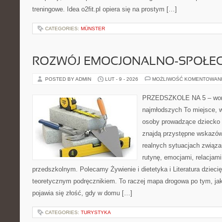
treningowe. Idea o2fit.pl opiera się na prostym […]
CATEGORIES:
MÜNSTER
ROZWÓJ EMOCJONALNO-SPOŁE
POSTED BY ADMIN
LUT - 9 - 2026
MOŻLIWOŚĆ KOMENTOWAN
PRZEDSZKOLE NA 5 – wort
najmłodszych To miejsce, 
osoby prowadzące dziecko
znajdą przystępne wskazówk
realnych sytuacjach związ
rutynę, emocjami, relacjam
przedszkolnym. Polecamy Żywienie i dietetyka i Literatura dziecię
teoretycznym podręcznikiem. To raczej mapa drogowa po tym, jak
pojawia się złość, gdy w domu […]
CATEGORIES:
TURYSTYKA