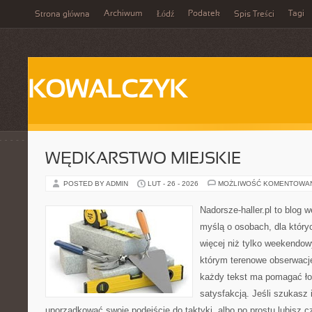
Archiwum
Podatek
Tagi
Strona główna
Łódź
Spis Treści
KOWALCZYK
WĘDKARSTWO MIEJSKIE
POSTED BY ADMIN
LUT - 26 - 2026
MOŻLIWOŚĆ KOMENTOWA
Nadorsze-haller.pl to blog w
myślą o osobach, dla który
więcej niż tylko weekendo
którym terenowe obserwacje
każdy tekst ma pomagać ło
satysfakcją. Jeśli szukasz 
uporządkować swoje podejście do taktyki, albo po prostu lubisz c