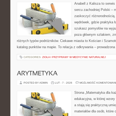
Anabell z Kalisza to serwi
sercu zachodniej Polski – mi
zaskoczyć różnorodnością. 
wędrówek, gdzie praktyka łą
szukasz pomysłów na wyjaz
poza głównym szlakiem, zna
różnych typów podróżników. Ciekawe miasta to Kościan i Szamotuł
katalog punktów na mapie. To relacja z odkrywania – prowadzona 
CATEGORIES:
ZIOŁA I PRZYPRAWY W MEDYCYNIE NATURALNEJ
ARYTMETYKA
POSTED BY ADMIN
LUT - 7 - 2026
MOŻLIWOŚĆ KOMENTOWAN
Strona „Matematyka dla każ
edukacyjna, w której wzory
a stają się praktyczną umie
materiałów dla osób, które