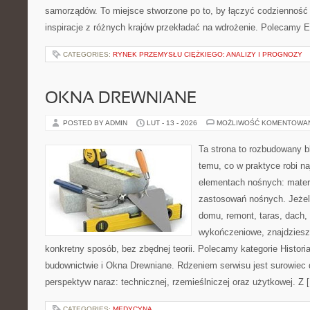
samorządów. To miejsce stworzone po to, by łączyć codzienność s
inspiracje z różnych krajów przekładać na wdrożenie. Polecamy E
CATEGORIES:
RYNEK PRZEMYSŁU CIĘŻKIEGO: ANALIZY I PROGNOZY
OKNA DREWNIANE
POSTED BY ADMIN
LUT - 13 - 2026
MOŻLIWOŚĆ KOMENTOWA
Ta strona to rozbudowany 
temu, co w praktyce robi n
elementach nośnych: mater
zastosowań nośnych. Jeżeli
domu, remont, taras, dach,
wykończeniowe, znajdziesz
konkretny sposób, bez zbędnej teorii. Polecamy kategorie Historia
budownictwie i Okna Drewniane. Rdzeniem serwisu jest surowiec 
perspektyw naraz: technicznej, rzemieślniczej oraz użytkowej. Z 
CATEGORIES:
MEDYCYNA