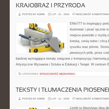
KRAJOBRAZ I PRZYRODA
POSTED BY ADMIN
LUT - 21 - 2026
MOŻLIWOŚĆ KOMENTOWA
Elfiki777 to inspirujący por
ilustrować i pisać ręcznie
miejsce powstało z myślą o
kreskę, cenią notes i chcą
rysunku oraz piśmie. Stron
pierwszych prób, przez cod
bardziej wymagające tematy związane z kompozycją i harmonią p
Artystyczne Wyzwania i Sztuka w Edukacji i Terapii. W centrum E
CATEGORIES:
SPOŁECZNOŚĆ WĘDKARSKA
TEKSTY I TŁUMACZENIA PIOSENE
POSTED BY ADMIN
LUT - 21 - 2026
MOŻLIWOŚĆ KOMENTOWA
Limith to lifestylowy blog d