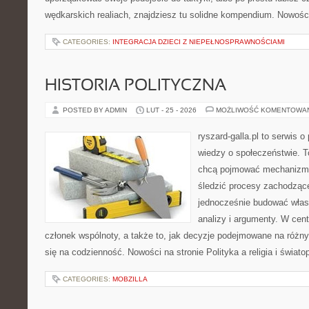
wędkarskich realiach, znajdziesz tu solidne kompendium. Nowości
CATEGORIES:
INTEGRACJA DZIECI Z NIEPEŁNOSPRAWNOŚCIAMI
HISTORIA POLITYCZNA
POSTED BY ADMIN
LUT - 25 - 2026
MOŻLIWOŚĆ KOMENTOWA
ryszard-galla.pl to serwis o 
wiedzy o społeczeństwie. To
chcą pojmować mechanizmy
śledzić procesy zachodzące
jednocześnie budować włas
analizy i argumenty. W cen
członek wspólnoty, a także to, jak decyzje podejmowane na różn
się na codzienność. Nowości na stronie Polityka a religia i świato
CATEGORIES:
MOBZILLA