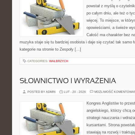
powstał z myślą o czytelni
po całym dniu, ale też o ty
więcej. To miejsce, w który
opowieściami, a świeże wyd
Całość ma charakter bez n
muzyka staje się tu bardziej osobista i daje się czytać tak samo 
kategorie na stronie to Zespoły […]
CATEGORIES:
WAŁBRZYCH
SŁOWNICTWO I WYRAŻENIA
POSTED BY ADMIN
LUT - 20 - 2026
MOŻLIWOŚĆ KOMENTOWA
Kongres Anglistów to przes
angielskiego, którzy chcą
strategii nauczania i wdra
kursantami. Strona powstał
stawiają na rozwój i traktu