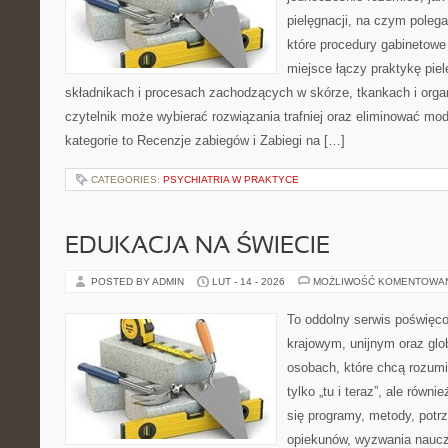
pielęgnacji, na czym poleg
które procedury gabinetowe
miejsce łączy praktykę pie
składnikach i procesach zachodzących w skórze, tkankach i orga
czytelnik może wybierać rozwiązania trafniej oraz eliminować m
kategorie to Recenzje zabiegów i Zabiegi na […]
CATEGORIES:
PSYCHIATRIA W PRAKTYCE
EDUKACJA NA ŚWIECIE
POSTED BY ADMIN
LUT - 14 - 2026
MOŻLIWOŚĆ KOMENTOWA
To oddolny serwis poświęco
krajowym, unijnym oraz glo
osobach, które chcą rozumie
tylko „tu i teraz”, ale równ
się programy, metody, potr
opiekunów, wyzwania nauczyc