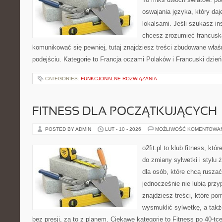
oswajania języka, który d
lokalsami. Jeśli szukasz ins
chcesz zrozumieć francusk
komunikować się pewniej, tutaj znajdziesz treści zbudowane wła
podejściu. Kategorie to Francja oczami Polaków i Francuski dzień
CATEGORIES:
FUNKCJONALNE ROZWIĄZANIA
FITNESS DLA POCZĄTKUJĄCYCH
POSTED BY ADMIN
LUT - 10 - 2026
MOŻLIWOŚĆ KOMENTOWA
o2fit.pl to klub fitness, kt
do zmiany sylwetki i stylu 
dla osób, które chcą ruszać
jednocześnie nie lubią prz
znajdziesz treści, które po
wysmuklić sylwetkę, a tak
bez presji, za to z planem. Ciekawe kategorie to Fitness po 40-tc