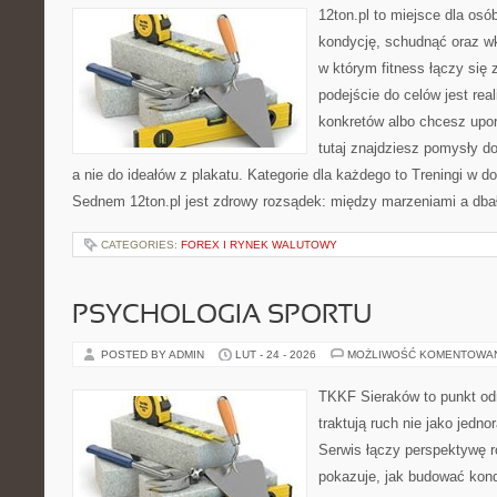
12ton.pl to miejsce dla os
kondycję, schudnąć oraz wk
w którym fitness łączy si
podejście do celów jest rea
konkretów albo chcesz upo
tutaj znajdziesz pomysły d
a nie do ideałów z plakatu. Kategorie dla każdego to Treningi w
Sednem 12ton.pl jest zdrowy rozsądek: między marzeniami a dba
CATEGORIES:
FOREX I RYNEK WALUTOWY
PSYCHOLOGIA SPORTU
POSTED BY ADMIN
LUT - 24 - 2026
MOŻLIWOŚĆ KOMENTOWA
TKKF Sieraków to punkt odn
traktują ruch nie jako jedno
Serwis łączy perspektywę 
pokazuje, jak budować kond