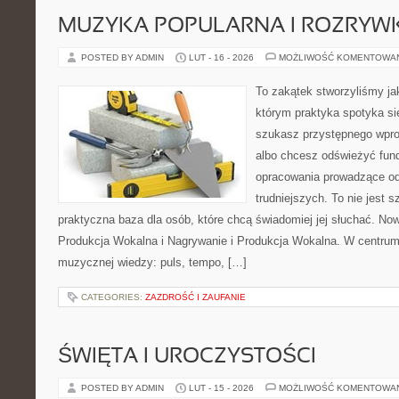
MUZYKA POPULARNA I ROZRY
POSTED BY ADMIN
LUT - 16 - 2026
MOŻLIWOŚĆ KOMENTOWA
To zakątek stworzyliśmy ja
którym praktyka spotyka się
szukasz przystępnego wpr
albo chcesz odświeżyć fund
opracowania prowadzące od
trudniejszych. To nie jest 
praktyczna baza dla osób, które chcą świadomiej jej słuchać. Now
Produkcja Wokalna i Nagrywanie i Produkcja Wokalna. W centru
muzycznej wiedzy: puls, tempo, […]
CATEGORIES:
ZAZDROŚĆ I ZAUFANIE
ŚWIĘTA I UROCZYSTOŚCI
POSTED BY ADMIN
LUT - 15 - 2026
MOŻLIWOŚĆ KOMENTOWA