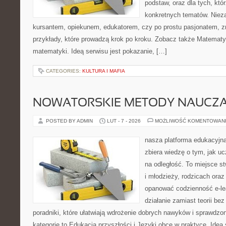
podstaw, oraz dla tych, któ
konkretnych tematów. Nieza
kursantem, opiekunem, edukatorem, czy po prostu pasjonatem, zn
przykłady, które prowadzą krok po kroku. Zobacz także Matemat
matematyki. Ideą serwisu jest pokazanie, […]
CATEGORIES:
KULTURA I MAFIA
NOWATORSKIE METODY NAUCZA
POSTED BY ADMIN
LUT - 7 - 2026
MOŻLIWOŚĆ KOMENTOWAN
nasza platforma edukacyjna 
zbiera wiedzę o tym, jak u
na odległość. To miejsce s
i młodzieży, rodzicach oraz
opanować codzienność e-lear
działanie zamiast teorii be
poradniki, które ułatwiają wdrożenie dobrych nawyków i sprawdzo
kategorie to Edukacja przyszłości i Języki obce w praktyce. Idea 