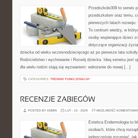
Przedszkole309 to serwis 
przedszkolom oraz temu, c
pierwszych latach rozwoju: 
To centrum wiedzy, w który
osoby wspierające dzieci z
dotyczące organizacji życi
dziecka od wieku wczesnodziecięcego aż po pierwsze lata szkoły
Rodzicielstwo i wychowanie i Rozwój dziecka. Ideą serwisu jest 
dla wielu rodzin stają się wyzwaniem: wdrożenie do nowej […]
CATEGORIES:
TRENING FUNKCJONALNY
RECENZJE ZABIEGÓW
POSTED BY ADMIN
LUT - 15 - 2026
MOŻLIWOŚĆ KOMENTOWA
Estetica Endermologia to b
osobach, które chcą rozsąd
jednocześnie rozumieć, jak 