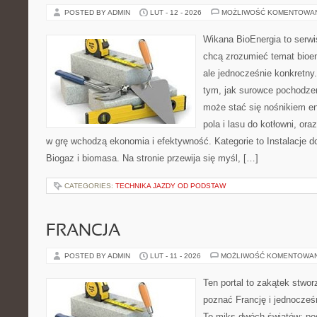
POSTED BY ADMIN
LUT - 12 - 2026
MOŻLIWOŚĆ KOMENTOWA
Wikana BioEnergia to serwi
chcą zrozumieć temat bioen
ale jednocześnie konkretny
tym, jak surowce pochodzen
może stać się nośnikiem en
pola i lasu do kotłowni, or
w grę wchodzą ekonomia i efektywność. Kategorie to Instalacje 
Biogaz i biomasa. Na stronie przewija się myśl, […]
CATEGORIES:
TECHNIKA JAZDY OD PODSTAW
FRANCJA
POSTED BY ADMIN
LUT - 11 - 2026
MOŻLIWOŚĆ KOMENTOWA
Ten portal to zakątek stwor
poznać Francję i jednocześ
To miks dwóch światów: pod