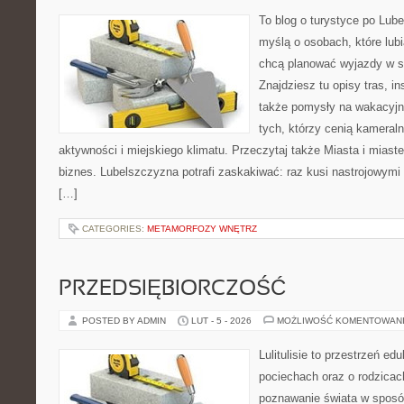
To blog o turystyce po Lub
myślą o osobach, które lubi
chcą planować wyjazdy w 
Znajdziesz tu opisy tras, in
także pomysły na wakacyjny
tych, którzy cenią kameraln
aktywności i miejskiego klimatu. Przeczytaj także Miasta i miaste
biznes. Lubelszczyzna potrafi zaskakiwać: raz kusi nastrojowym
[…]
CATEGORIES:
METAMORFOZY WNĘTRZ
PRZEDSIĘBIORCZOŚĆ
POSTED BY ADMIN
LUT - 5 - 2026
MOŻLIWOŚĆ KOMENTOWAN
Lulitulisie to przestrzeń e
pociechach oraz o rodzicac
poznawanie świata w sposób