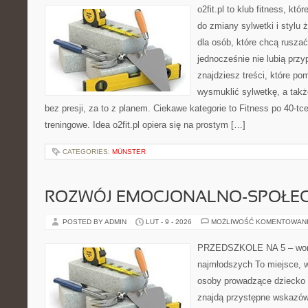
o2fit.pl to klub fitness, kt
do zmiany sylwetki i stylu 
dla osób, które chcą ruszać
jednocześnie nie lubią prz
znajdziesz treści, które po
wysmuklić sylwetkę, a tak
bez presji, za to z planem. Ciekawe kategorie to Fitness po 40-tc
treningowe. Idea o2fit.pl opiera się na prostym […]
CATEGORIES:
MÜNSTER
ROZWÓJ EMOCJONALNO-SPOŁE
POSTED BY ADMIN
LUT - 9 - 2026
MOŻLIWOŚĆ KOMENTOWAN
PRZEDSZKOLE NA 5 – wort
najmłodszych To miejsce, 
osoby prowadzące dziecko
znajdą przystępne wskazówk