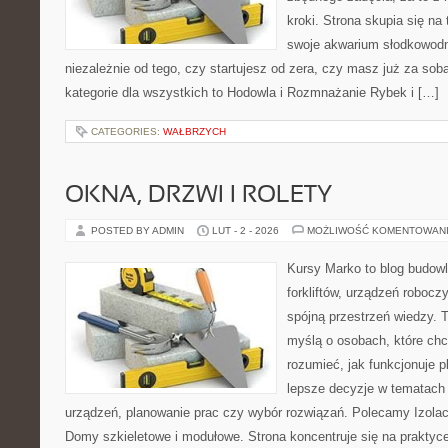
kroki. Strona skupia się n
swoje akwarium słodkowodn
niezależnie od tego, czy startujesz od zera, czy masz już za so
kategorie dla wszystkich to Hodowla i Rozmnażanie Rybek i […]
CATEGORIES:
WAŁBRZYCH
OKNA, DRZWI I ROLETY
POSTED BY ADMIN
LUT - 2 - 2026
MOŻLIWOŚĆ KOMENTOWAN
Kursy Marko to blog budowl
forkliftów, urządzeń roboc
spójną przestrzeń wiedzy. 
myślą o osobach, które chc
rozumieć, jak funkcjonuje 
lepsze decyzje w tematach 
urządzeń, planowanie prac czy wybór rozwiązań. Polecamy Izolacj
Domy szkieletowe i modułowe. Strona koncentruje się na praktyc