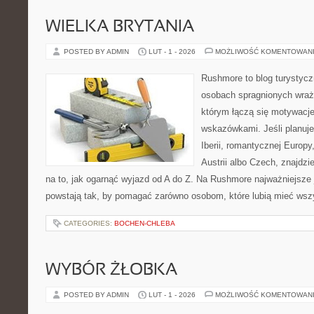
WIELKA BRYTANIA
POSTED BY ADMIN
LUT - 1 - 2026
MOŻLIWOŚĆ KOMENTOWAN
Rushmore to blog turystycz
osobach spragnionych wraże
którym łączą się motywacj
wskazówkami. Jeśli planuje
Iberii, romantycznej Europy
Austrii albo Czech, znajdz
na to, jak ogarnąć wyjazd od A do Z. Na Rushmore najważniejsze j
powstają tak, by pomagać zarówno osobom, które lubią mieć wszy
CATEGORIES:
BOCHEN-CHLEBA
WYBÓR ŻŁOBKA
POSTED BY ADMIN
LUT - 1 - 2026
MOŻLIWOŚĆ KOMENTOWAN