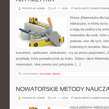
ARYTMETYKA
POSTED BY ADMIN
LUT - 7 - 2026
MOŻLIWOŚĆ KOMENTOWAN
Strona „Matematyka dla każ
edukacyjna, w której wzory
a stają się praktyczną umie
materiałów dla osób, które
podstaw, oraz dla tych, któ
konkretnych tematów. Nieza
kursantem, opiekunem, edukatorem, czy po prostu pasjonatem, zn
przykłady, które prowadzą krok po kroku. Zobacz także Matemat
matematyki. Ideą serwisu jest pokazanie, […]
CATEGORIES:
KULTURA I MAFIA
NOWATORSKIE METODY NAUCZA
POSTED BY ADMIN
LUT - 7 - 2026
MOŻLIWOŚĆ KOMENTOWAN
nasza platforma edukacyjna 