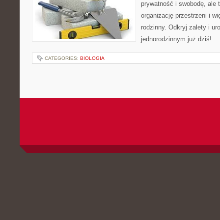
prywatność i swobodę, ale 
organizację przestrzeni i w
rodzinny. Odkryj zalety i u
jednorodzinnym już dziś!
CATEGORIES:
BIOLOGIA