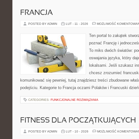
FRANCJA
POSTED BY ADMIN
LUT - 11 - 2026
MOŻLIWOŚĆ KOMENTOWA
Ten portal to zakątek stwor
poznać Francję i jednocześ
To miks dwóch światów: pod
oswajania języka, który d
lokalsami. Jeśli szukasz ins
chcesz zrozumieć francusk
komunikować się pewniej, tutaj znajdziesz treści zbudowane wła
podejściu. Kategorie to Francja oczami Polaków i Francuski dzień
CATEGORIES:
FUNKCJONALNE ROZWIĄZANIA
FITNESS DLA POCZĄTKUJĄCYCH
POSTED BY ADMIN
LUT - 10 - 2026
MOŻLIWOŚĆ KOMENTOWA