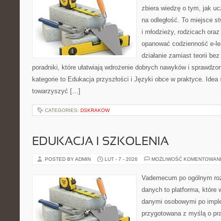
zbiera wiedzę o tym, jak u
na odległość. To miejsce s
i młodzieży, rodzicach oraz
opanować codzienność e-lear
działanie zamiast teorii be
poradniki, które ułatwiają wdrożenie dobrych nawyków i sprawdzo
kategorie to Edukacja przyszłości i Języki obce w praktyce. Idea 
towarzyszyć […]
CATEGORIES:
DSKRAKOW
EDUKACJA I SZKOLENIA
POSTED BY ADMIN
LUT - 7 - 2026
MOŻLIWOŚĆ KOMENTOWAN
Vademecum po ogólnym roz
danych to platforma, które 
danymi osobowymi po imple
przygotowana z myślą o pra