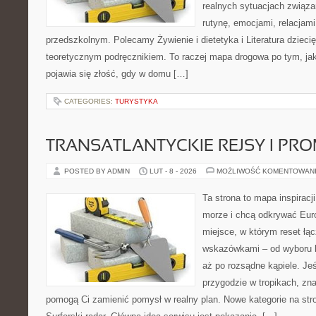
realnych sytuacjach związ
rutynę, emocjami, relacjam
przedszkolnym. Polecamy Żywienie i dietetyka i Literatura dziecię
teoretycznym podręcznikiem. To raczej mapa drogowa po tym, jak
pojawia się złość, gdy w domu […]
CATEGORIES:
TURYSTYKA
TRANSATLANTYCKIE REJSY I PR
POSTED BY ADMIN
LUT - 8 - 2026
MOŻLIWOŚĆ KOMENTOWAN
Ta strona to mapa inspiracji
morze i chcą odkrywać Eur
miejsce, w którym reset łą
wskazówkami – od wyboru k
aż po rozsądne kąpiele. Je
przygodzie w tropikach, znaj
pomogą Ci zamienić pomysł w realny plan. Nowe kategorie na stron