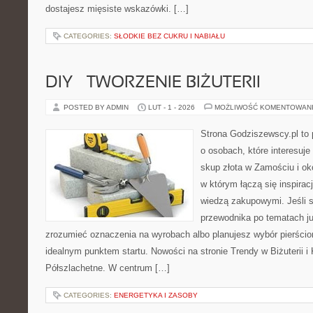
dostajesz mięsiste wskazówki. […]
CATEGORIES:
SŁODKIE BEZ CUKRU I NABIAŁU
DIY – TWORZENIE BIŻUTERII
POSTED BY ADMIN
LUT - 1 - 2026
MOŻLIWOŚĆ KOMENTOWAN
Strona Godziszewscy.pl to 
o osobach, które interesuje
skup złota w Zamościu i oko
w którym łączą się inspirac
wiedzą zakupowymi. Jeśli 
przewodnika po tematach jub
zrozumieć oznaczenia na wyrobach albo planujesz wybór pierścion
idealnym punktem startu. Nowości na stronie Trendy w Biżuterii i
Półszlachetne. W centrum […]
CATEGORIES:
ENERGETYKA I ZASOBY