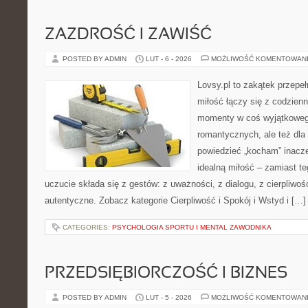
ZAZDROŚĆ I ZAWIŚĆ
POSTED BY ADMIN
LUT - 6 - 2026
MOŻLIWOŚĆ KOMENTOWAN
Lovsy.pl to zakątek przepe
miłość łączy się z codzienn
momenty w coś wyjątkowego
romantycznych, ale też dla
powiedzieć „kocham” inaczej
idealną miłość – zamiast t
uczucie składa się z gestów: z uważności, z dialogu, z cierpliwośc
autentyczne. Zobacz kategorie Cierpliwość i Spokój i Wstyd i […]
CATEGORIES:
PSYCHOLOGIA SPORTU I MENTAL ZAWODNIKA
PRZEDSIĘBIORCZOŚĆ I BIZNES
POSTED BY ADMIN
LUT - 5 - 2026
MOŻLIWOŚĆ KOMENTOWAN