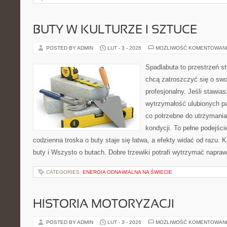
BUTY W KULTURZE I SZTUCE
POSTED BY ADMIN
LUT - 3 - 2026
MOŻLIWOŚĆ KOMENTOWAN
Spadlabuta to przestrzeń st
chcą zatroszczyć się o swo
profesjonalny. Jeśli stawia
wytrzymałość ulubionych pa
co potrzebne do utrzymania
kondycji. To pełne podejści
codzienna troska o buty staje się łatwa, a efekty widać od razu.
buty i Wszysto o butach. Dobre trzewiki potrafi wytrzymać napra
CATEGORIES:
ENERGIA ODNAWIALNA NA ŚWIECIE
HISTORIA MOTORYZACJI
POSTED BY ADMIN
LUT - 3 - 2026
MOŻLIWOŚĆ KOMENTOWAN