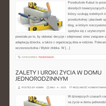
Przedszkole Kubuś to prze
dorosłych towarzyszących 
którzy szukają rzetelnych i
przedszkolnej i placówek o
blog, w którym rzeczywistoś
spotyka się z użytecznymi
powstała po to, by ułatwiać decyzje i zdejmować stres związane
adaptacją dziecka, a także z organizacją dnia w rodzinie. Polec
wczesnoszkolna i Wybór żłobka. W […]
CATEGORIES:
FIZJOCOACH
ZALETY I UROKI ŻYCIA W DOMU
JEDNORODZINNYM
POSTED BY ADMIN
MAJ - 4 - 2025
MOŻLIWOŚĆ KOMENTOWAN
W dzisiejszych czasach cor
na życie w domu jednorodzi