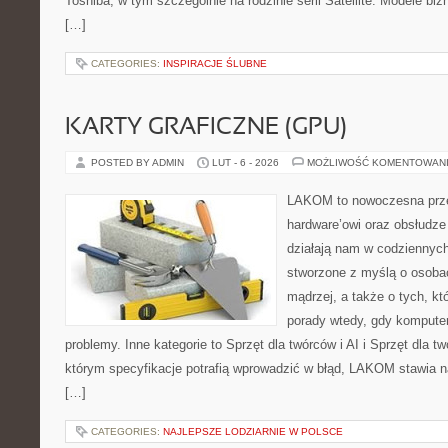
Toshiba, w tym szczególnie na rodzinie serii Satellite. Modele biz
[…]
CATEGORIES:
INSPIRACJE ŚLUBNE
KARTY GRAFICZNE (GPU)
POSTED BY ADMIN
LUT - 6 - 2026
MOŻLIWOŚĆ KOMENTOWAN
LAKOM to nowoczesna prze
hardware’owi oraz obsłudze
działają nam w codziennych
stworzone z myślą o osoba
mądrzej, a także o tych, kt
porady wtedy, gdy kompute
problemy. Inne kategorie to Sprzęt dla twórców i AI i Sprzęt dla t
którym specyfikacje potrafią wprowadzić w błąd, LAKOM stawia n
[…]
CATEGORIES:
NAJLEPSZE LODZIARNIE W POLSCE