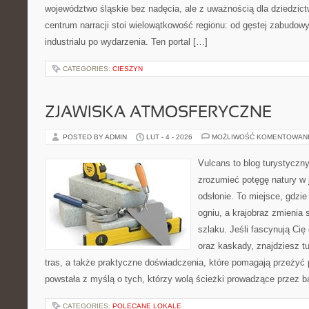
województwo śląskie bez nadęcia, ale z uważnością dla dziedzic
centrum narracji stoi wielowątkowość regionu: od gęstej zabudowy
industrialu po wydarzenia. Ten portal […]
CATEGORIES:
CIESZYN
ZJAWISKA ATMOSFERYCZNE
POSTED BY ADMIN
LUT - 4 - 2026
MOŻLIWOŚĆ KOMENTOWAN
Vulcans to blog turystyczny
zrozumieć potęgę natury w j
odsłonie. To miejsce, gdzie 
ogniu, a krajobraz zmienia
szlaku. Jeśli fascynują Cię
oraz kaskady, znajdziesz t
tras, a także praktyczne doświadczenia, które pomagają przeżyć
powstała z myślą o tych, którzy wolą ścieżki prowadzące przez b
CATEGORIES:
POLECANE LOKALE