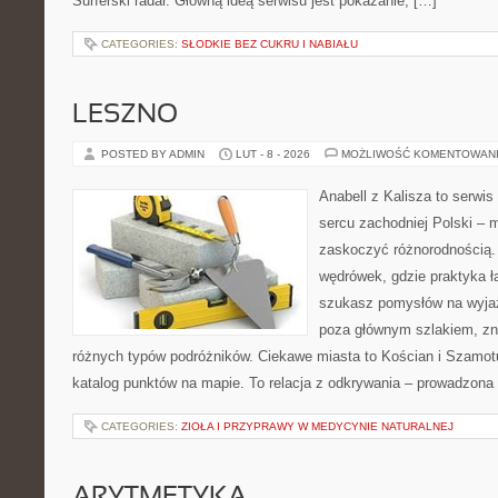
Surferski radar. Główną ideą serwisu jest pokazanie, […]
CATEGORIES:
SŁODKIE BEZ CUKRU I NABIAŁU
LESZNO
POSTED BY ADMIN
LUT - 8 - 2026
MOŻLIWOŚĆ KOMENTOWAN
Anabell z Kalisza to serwi
sercu zachodniej Polski – mi
zaskoczyć różnorodnością. 
wędrówek, gdzie praktyka łą
szukasz pomysłów na wyjaz
poza głównym szlakiem, zna
różnych typów podróżników. Ciekawe miasta to Kościan i Szamotuł
katalog punktów na mapie. To relacja z odkrywania – prowadzona 
CATEGORIES:
ZIOŁA I PRZYPRAWY W MEDYCYNIE NATURALNEJ