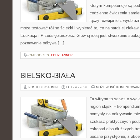
którym kompetencje są pod
codzienne ćwiczenia zamieni
łączy rozwijanie z wyobraź
może testować różne ścieżki i wybierać to, co najbardziej ciekaw
Edukacja i Przedsiębiorczość. Główną ideą jest stworzenie spokojn
poznawanie odbywa […]
CATEGORIES:
EDUPLANNER
BIELSKO-BIAŁA
POSTED BY ADMIN
LUT - 4 - 2026
MOŻLIWOŚĆ KOMENTOWAN
Ta witryna to serwis o wyc
region śląski – kompendiu
pomysły na odkrywanie miejs
szukasz praktycznych podp
eskapad albo dłuższych tras
podane przystępnie, z akce