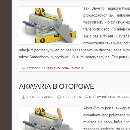
Taxi Drive to magazyn twor
prowadzących taxi, miłośni
wszystkich, którzy chcą le
transportu osób. To miejsc
się z pasją do aut i użytec
nowoczesna taksówka: od d
relacje z podróżnym, aż po bezpieczeństwo na drodze i sens ek
także Samochody hybrydowe i Kultura motoryzacyjna. Ten portal o
CATEGORIES:
PSYCHOLOGIA I EMOCJE
AKWARIA BIOTOPOWE
POSTED BY ADMIN
LUT - 2 - 2026
MOŻLIWOŚĆ KOMENTOWAN
Akwa-Pro to portal akwarys
akwariowe jest pokazana od
miejsce dla osób, które ch
zbędnego zadęcia, za to z