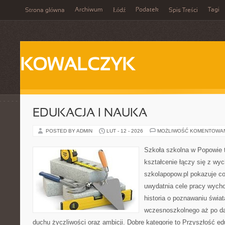
Archiwum
Podatek
Tagi
Strona główna
Łódź
Spis Treści
KOWALCZYK
EDUKACJA I NAUKA
POSTED BY ADMIN
LUT - 12 - 2026
MOŻLIWOŚĆ KOMENTOWA
Szkoła szkolna w Popowie 
kształcenie łączy się z wy
szkolapopow.pl pokazuje c
uwydatnia cele pracy wyc
historia o poznawaniu świat
wczesnoszkolnego aż po da
duchu życzliwości oraz ambicji. Dobre kategorie to Przyszłość ed