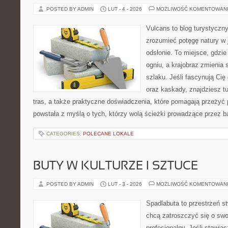
POSTED BY ADMIN
LUT - 4 - 2026
MOŻLIWOŚĆ KOMENTOWAN
Vulcans to blog turystyczny
zrozumieć potęgę natury w j
odsłonie. To miejsce, gdzie 
ogniu, a krajobraz zmienia
szlaku. Jeśli fascynują Cię
oraz kaskady, znajdziesz t
tras, a także praktyczne doświadczenia, które pomagają przeżyć
powstała z myślą o tych, którzy wolą ścieżki prowadzące przez b
CATEGORIES:
POLECANE LOKALE
BUTY W KULTURZE I SZTUCE
POSTED BY ADMIN
LUT - 3 - 2026
MOŻLIWOŚĆ KOMENTOWAN
Spadlabuta to przestrzeń st
chcą zatroszczyć się o swo
profesjonalny. Jeśli stawia