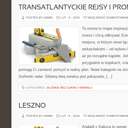
TRANSATLANTYCKIE REJSY I PR
POSTED BY ADMIN
LUT - 8 - 2026
MOŻLIWOŚĆ KOMENTOWAN
Ta strona to mapa inspiracji
morze i chcą odkrywać Eur
miejsce, w którym reset łą
wskazówkami – od wyboru k
aż po rozsądne kąpiele. Je
przygodzie w tropikach, znaj
pomogą Ci zamienić pomysł w realny plan. Nowe kategorie na stron
Surferski radar. Główną ideą serwisu jest pokazanie, […]
CATEGORIES:
SŁODKIE BEZ CUKRU I NABIAŁU
LESZNO
POSTED BY ADMIN
LUT - 8 - 2026
MOŻLIWOŚĆ KOMENTOWAN
Anabell z Kalisza to serwi