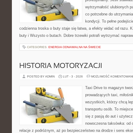
wytrzymałość ulubionych pa
co potrzebne do utrzymania
kondycji. To pełne podejści
codzienna troska o buty staje się łatwa, a efekty widać od razu.
buty i Wszysto o butach. Dobre trzewiki potrafi wytrzymać napra
CATEGORIES:
ENERGIA ODNAWIALNA NA ŚWIECIE
HISTORIA MOTORYZACJI
POSTED BY ADMIN
LUT - 3 - 2026
MOŻLIWOŚĆ KOMENTOWAN
Taxi Drive to magazyn twor
prowadzących taxi, miłośni
wszystkich, którzy chcą le
transportu osób. To miejsc
się z pasją do aut i użytec
nowoczesna taksówka: od d
relacje z podróżnym, aż po bezpieczeństwo na drodze i sens ek