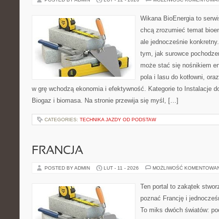
Wikana BioEnergia to serwi
chcą zrozumieć temat bioen
ale jednocześnie konkretny
tym, jak surowce pochodzen
może stać się nośnikiem en
pola i lasu do kotłowni, or
w grę wchodzą ekonomia i efektywność. Kategorie to Instalacje 
Biogaz i biomasa. Na stronie przewija się myśl, […]
CATEGORIES:
TECHNIKA JAZDY OD PODSTAW
FRANCJA
POSTED BY ADMIN
LUT - 11 - 2026
MOŻLIWOŚĆ KOMENTOWA
Ten portal to zakątek stwor
poznać Francję i jednocześ
To miks dwóch światów: pod