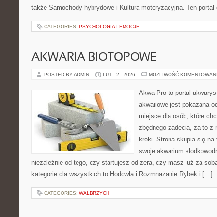
także Samochody hybrydowe i Kultura motoryzacyjna. Ten portal o
CATEGORIES:
PSYCHOLOGIA I EMOCJE
AKWARIA BIOTOPOWE
POSTED BY ADMIN
LUT - 2 - 2026
MOŻLIWOŚĆ KOMENTOWAN
Akwa-Pro to portal akwarys
akwariowe jest pokazana od
miejsce dla osób, które ch
zbędnego zadęcia, za to z
kroki. Strona skupia się n
swoje akwarium słodkowodn
niezależnie od tego, czy startujesz od zera, czy masz już za so
kategorie dla wszystkich to Hodowla i Rozmnażanie Rybek i […]
CATEGORIES:
WAŁBRZYCH