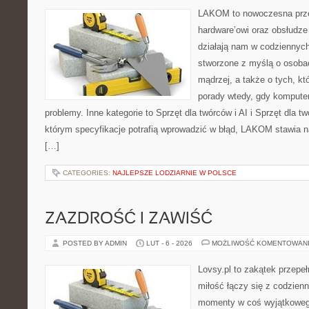
LAKOM to nowoczesna prze
hardware’owi oraz obsłudze
działają nam w codziennych
stworzone z myślą o osoba
mądrzej, a także o tych, kt
porady wtedy, gdy kompute
problemy. Inne kategorie to Sprzęt dla twórców i AI i Sprzęt dla t
którym specyfikacje potrafią wprowadzić w błąd, LAKOM stawia n
[…]
CATEGORIES:
NAJLEPSZE LODZIARNIE W POLSCE
ZAZDROŚĆ I ZAWIŚĆ
POSTED BY ADMIN
LUT - 6 - 2026
MOŻLIWOŚĆ KOMENTOWAN
Lovsy.pl to zakątek przepe
miłość łączy się z codzienn
momenty w coś wyjątkowego