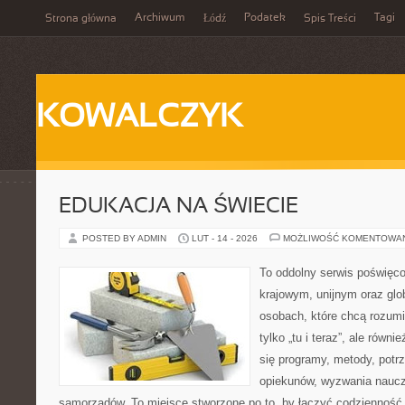
Archiwum
Podatek
Tagi
Strona główna
Łódź
Spis Treści
KOWALCZYK
EDUKACJA NA ŚWIECIE
POSTED BY ADMIN
LUT - 14 - 2026
MOŻLIWOŚĆ KOMENTOWA
To oddolny serwis poświęco
krajowym, unijnym oraz glo
osobach, które chcą rozumie
tylko „tu i teraz”, ale równ
się programy, metody, potr
opiekunów, wyzwania nauczyc
samorządów. To miejsce stworzone po to, by łączyć codzienność s