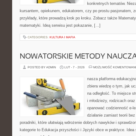
konkretnych tematów. Nieza
kursantem, opiekunem, edukatorem, czy po prostu pasjonatem, zn
przykłady, które prowadzą krok po kroku. Zobacz także Matemat
matematyki. Ideą serwisu jest pokazanie, […]
CATEGORIES:
KULTURA I MAFIA
NOWATORSKIE METODY NAUCZA
POSTED BY ADMIN
LUT - 7 - 2026
MOŻLIWOŚĆ KOMENTOWAN
nasza platforma edukacyjna 
zbiera wiedzę o tym, jak u
na odległość. To miejsce s
i młodzieży, rodzicach oraz
opanować codzienność e-lear
działanie zamiast teorii be
poradniki, które ułatwiają wdrożenie dobrych nawyków i sprawdzo
kategorie to Edukacja przyszłości i Języki obce w praktyce. Idea 