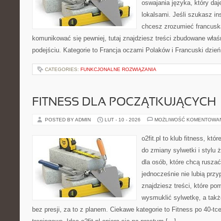
oswajania języka, który d
lokalsami. Jeśli szukasz ins
chcesz zrozumieć francusk
komunikować się pewniej, tutaj znajdziesz treści zbudowane wła
podejściu. Kategorie to Francja oczami Polaków i Francuski dzień
CATEGORIES:
FUNKCJONALNE ROZWIĄZANIA
FITNESS DLA POCZĄTKUJĄCYCH
POSTED BY ADMIN
LUT - 10 - 2026
MOŻLIWOŚĆ KOMENTOWA
o2fit.pl to klub fitness, kt
do zmiany sylwetki i stylu 
dla osób, które chcą ruszać
jednocześnie nie lubią prz
znajdziesz treści, które po
wysmuklić sylwetkę, a tak
bez presji, za to z planem. Ciekawe kategorie to Fitness po 40-tc