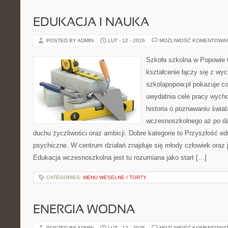
EDUKACJA I NAUKA
POSTED BY ADMIN
LUT - 12 - 2026
MOŻLIWOŚĆ KOMENTOWA
Szkoła szkolna w Popowie 
kształcenie łączy się z wy
szkolapopow.pl pokazuje c
uwydatnia cele pracy wyc
historia o poznawaniu świat
wczesnoszkolnego aż po da
duchu życzliwości oraz ambicji. Dobre kategorie to Przyszłość ed
psychiczne. W centrum działań znajduje się młody człowiek oraz 
Edukacja wczesnoszkolna jest tu rozumiana jako start […]
CATEGORIES:
MENU WESELNE I TORTY
ENERGIA WODNA
POSTED BY ADMIN
LUT - 12 - 2026
MOŻLIWOŚĆ KOMENTOWA