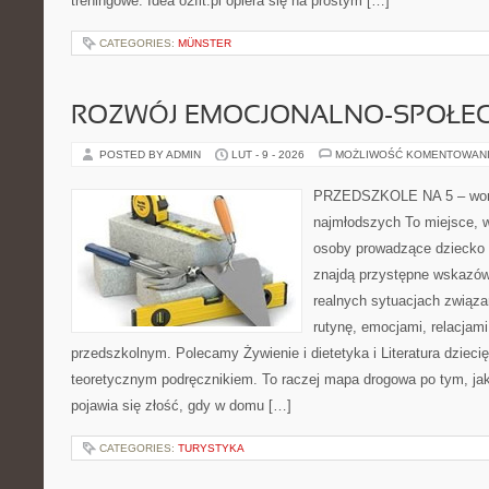
treningowe. Idea o2fit.pl opiera się na prostym […]
CATEGORIES:
MÜNSTER
ROZWÓJ EMOCJONALNO-SPOŁE
POSTED BY ADMIN
LUT - 9 - 2026
MOŻLIWOŚĆ KOMENTOWAN
PRZEDSZKOLE NA 5 – wort
najmłodszych To miejsce, 
osoby prowadzące dziecko
znajdą przystępne wskazówk
realnych sytuacjach związ
rutynę, emocjami, relacjam
przedszkolnym. Polecamy Żywienie i dietetyka i Literatura dziecię
teoretycznym podręcznikiem. To raczej mapa drogowa po tym, jak
pojawia się złość, gdy w domu […]
CATEGORIES:
TURYSTYKA