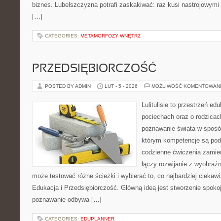
biznes. Lubelszczyzna potrafi zaskakiwać: raz kusi nastrojowym
[…]
CATEGORIES:
METAMORFOZY WNĘTRZ
PRZEDSIĘBIORCZOŚĆ
POSTED BY ADMIN
LUT - 5 - 2026
MOŻLIWOŚĆ KOMENTOWAN
Lulitulisie to przestrzeń e
pociechach oraz o rodzicac
poznawanie świata w sposób
którym kompetencje są pod
codzienne ćwiczenia zamieni
łączy rozwijanie z wyobraź
może testować różne ścieżki i wybierać to, co najbardziej ciekaw
Edukacja i Przedsiębiorczość. Główną ideą jest stworzenie spokojn
poznawanie odbywa […]
CATEGORIES:
EDUPLANNER