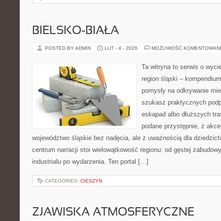
BIELSKO-BIAŁA
POSTED BY ADMIN
LUT - 4 - 2026
MOŻLIWOŚĆ KOMENTOWAN
Ta witryna to serwis o wyc
region śląski – kompendiu
pomysły na odkrywanie miejs
szukasz praktycznych podp
eskapad albo dłuższych tras
podane przystępnie, z akce
województwo śląskie bez nadęcia, ale z uważnością dla dziedzic
centrum narracji stoi wielowątkowość regionu: od gęstej zabudowy
industrialu po wydarzenia. Ten portal […]
CATEGORIES:
CIESZYN
ZJAWISKA ATMOSFERYCZNE