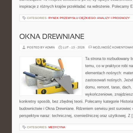
inspiracje z różnych krajów przekładać na wdrożenie. Polecamy E
CATEGORIES:
RYNEK PRZEMYSŁU CIĘŻKIEGO: ANALIZY I PROGNOZY
OKNA DREWNIANE
POSTED BY ADMIN
LUT - 13 - 2026
MOŻLIWOŚĆ KOMENTOWA
Ta strona to rozbudowany 
temu, co w praktyce robi n
elementach nośnych: mater
zastosowań nośnych. Jeżeli
domu, remont, taras, dach,
wykończeniowe, znajdziesz
konkretny sposób, bez zbędnej teorii. Polecamy kategorie Historia
budownictwie i Okna Drewniane. Rdzeniem serwisu jest surowiec 
perspektyw naraz: technicznej, rzemieślniczej oraz użytkowej. Z 
CATEGORIES:
MEDYCYNA