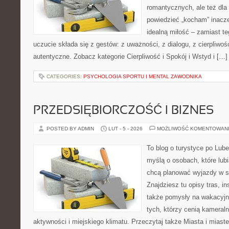
romantycznych, ale też dla
powiedzieć „kocham” inaczej
idealną miłość – zamiast t
uczucie składa się z gestów: z uważności, z dialogu, z cierpliwośc
autentyczne. Zobacz kategorie Cierpliwość i Spokój i Wstyd i […]
CATEGORIES:
PSYCHOLOGIA SPORTU I MENTAL ZAWODNIKA
PRZEDSIĘBIORCZOŚĆ I BIZNES
POSTED BY ADMIN
LUT - 5 - 2026
MOŻLIWOŚĆ KOMENTOWAN
To blog o turystyce po Lub
myślą o osobach, które lubi
chcą planować wyjazdy w 
Znajdziesz tu opisy tras, in
także pomysły na wakacyjny
tych, którzy cenią kameraln
aktywności i miejskiego klimatu. Przeczytaj także Miasta i miaste