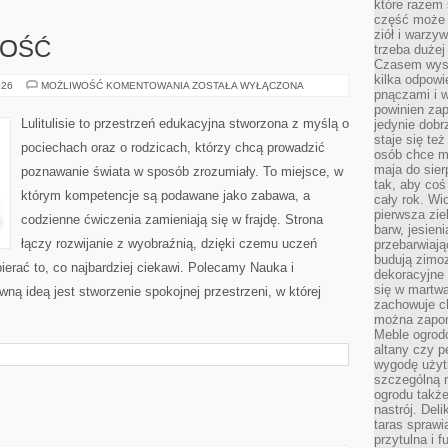
które razem 
część może 
ziół i warzy
ZOŚĆ
trzeba dużej
Czasem wyst
kilka odpowi
PRZEDSIĘBIORCZOŚĆ
026
MOŻLIWOŚĆ KOMENTOWANIA
ZOSTAŁA WYŁĄCZONA
pnączami i 
powinien zap
Lulitulisie to przestrzeń edukacyjna stworzona z myślą o
jedynie dob
staje się te
pociechach oraz o rodzicach, którzy chcą prowadzić
osób chce mi
maja do sier
poznawanie świata w sposób zrozumiały. To miejsce, w
tak, aby coś
którym kompetencje są podawane jako zabawa, a
cały rok. Wi
pierwsza zie
codzienne ćwiczenia zamieniają się w frajdę. Strona
barw, jesien
łączy rozwijanie z wyobraźnią, dzięki czemu uczeń
przebarwiają
budują zimoz
ierać to, co najbardziej ciekawi. Polecamy Nauka i
dekoracyjne 
się w martw
ną ideą jest stworzenie spokojnej przestrzeni, w której
zachowuje ch
można zapom
Meble ogrodo
altany czy p
wygodę użyt
szczególną r
ogrodu takż
nastrój. Del
taras sprawia
przytulna i