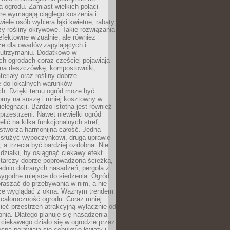
a ogrodu. Zamiast wielkich połaci
óre wymagają ciągłego koszenia i
wiele osób wybiera łąki kwietne, rabaty
zy rośliny okrywowe. Takie rozwiązania
 efektowne wizualnie, ale również
ze dla owadów zapylających i
w utrzymaniu. Dodatkowo w
h ogrodach coraz częściej pojawiają
i na deszczówkę, kompostowniki,
teriały oraz rośliny dobrze
 do lokalnych warunków
ch. Dzięki temu ogród może być
orny na suszę i mniej kosztowny w
ielęgnacji. Bardzo istotna jest również
rzestrzeni. Nawet niewielki ogród
lić na kilka funkcjonalnych stref,
stworzą harmonijną całość. Jedna
służyć wypoczynkowi, druga uprawie
w, a trzecia być bardziej ozdobna. Nie
 działki, by osiągnąć ciekawy efekt.
arczy dobrze poprowadzona ścieżka,
ednio dobranych nasadzeń, pergola z
wygodne miejsce do siedzenia. Ogród
raszać do przebywania w nim, a nie
rze wyglądać z okna. Ważnym trendem
ż całoroczność ogrodu. Coraz mniej
eć przestrzeń atrakcyjną wyłącznie od
pnia. Dlatego planuje się nasadzenia
 ciekawego działo się w ogrodzie przez
osną pojawiają się cebulowe kwiaty i