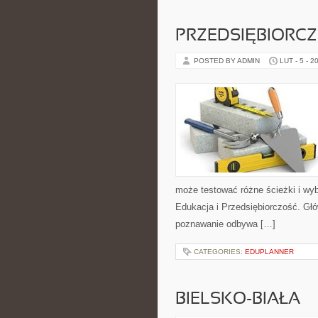
PRZEDSIĘBIORC
POSTED BY ADMIN
LUT - 5 - 2
może testować różne ścieżki i wyb
Edukacja i Przedsiębiorczość. Głów
poznawanie odbywa […]
CATEGORIES:
EDUPLANNER
BIELSKO-BIAŁA