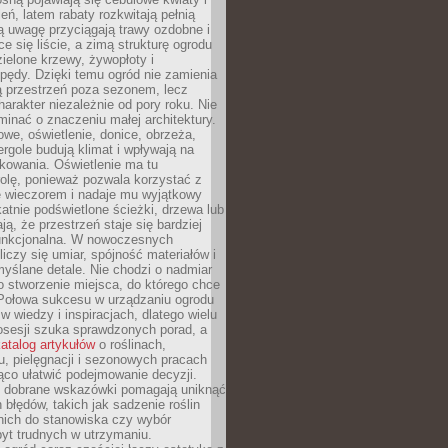
leń, latem rabaty rozkwitają pełnią
ią uwagę przyciągają trawy ozdobne i
ce się liście, a zimą strukturę ogrodu
ielone krzewy, żywopłoty i
pędy. Dzięki temu ogród nie zamienia
ą przestrzeń poza sezonem, lecz
arakter niezależnie od pory roku. Nie
inać o znaczeniu małej architektury.
we, oświetlenie, donice, obrzeża,
ergole budują klimat i wpływają na
kowania. Oświetlenie ma tu
olę, ponieważ pozwala korzystać z
e wieczorem i nadaje mu wyjątkowy
ikatnie podświetlone ścieżki, drzewa lub
ją, że przestrzeń staje się bardziej
 funkcjonalna. W nowoczesnych
liczy się umiar, spójność materiałów i
yślane detale. Nie chodzi o nadmiar
o stworzenie miejsca, do którego chce
 Połowa sukcesu w urządzaniu ogrodu
 w wiedzy i inspiracjach, dlatego wielu
posesji szuka sprawdzonych porad, a
atalog artykułów
o roślinach,
u, pielęgnacji i sezonowych pracach
co ułatwić podejmowanie decyzji.
 dobrane wskazówki pomagają uniknąć
błędów, takich jak sadzenie roślin
nich do stanowiska czy wybór
yt trudnych w utrzymaniu.