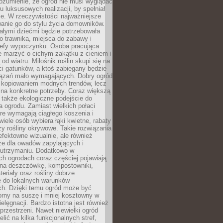
ozumienie, że ogród nie musi wyglądać
gu luksusowych realizacji, by spełniał
e. W rzeczywistości najważniejsze
wanie go do stylu życia domowników.
ałymi dziećmi będzie potrzebowała
 trawnika, miejsca do zabawy i
refy wypoczynku. Osoba pracująca
e marzyć o cichym zakątku z cieniem i
od wiatru. Miłośnik roślin skupi się na
i gatunków, a ktoś zabiegany będzie
iązań mało wymagających. Dobry ogród
c kopiowaniem modnych trendów, lecz
na konkretne potrzeby. Coraz większą
 także ekologiczne podejście do
a ogrodu. Zamiast wielkich połaci
óre wymagają ciągłego koszenia i
wiele osób wybiera łąki kwietne, rabaty
zy rośliny okrywowe. Takie rozwiązania
 efektowne wizualnie, ale również
ze dla owadów zapylających i
w utrzymaniu. Dodatkowo w
h ogrodach coraz częściej pojawiają
i na deszczówkę, kompostowniki,
teriały oraz rośliny dobrze
 do lokalnych warunków
ch. Dzięki temu ogród może być
orny na suszę i mniej kosztowny w
ielęgnacji. Bardzo istotna jest również
rzestrzeni. Nawet niewielki ogród
lić na kilka funkcjonalnych stref,