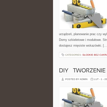
urządzeń, planowanie prac czy wyb
Domy szkieletowe i modułowe. Str
dostajesz mięsiste wskazówki. […
CATEGORIES:
SŁODKIE BEZ CUKRU
DIY – TWORZENIE 
POSTED BY ADMIN
LUT - 1 - 2