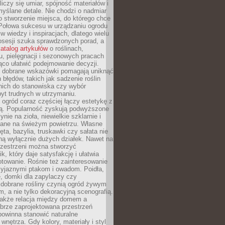
liczy się umiar, spójność materiałów i
yślane detale. Nie chodzi o nadmiar
o stworzenie miejsca, do którego chce
 Połowa sukcesu w urządzaniu ogrodu
 w wiedzy i inspiracjach, dlatego wielu
posesji szuka sprawdzonych porad, a
atalog artykułów
o roślinach,
u, pielęgnacji i sezonowych pracach
co ułatwić podejmowanie decyzji.
 dobrane wskazówki pomagają uniknąć
błędów, takich jak sadzenie roślin
nich do stanowiska czy wybór
yt trudnych w utrzymaniu.
ogród coraz częściej łączy estetykę z
ą. Popularność zyskują podwyższone
ynie na zioła, niewielkie szklarnie i
niane na świeżym powietrzu. Własne
ęta, bazylia, truskawki czy sałata nie
ną wyłącznie dużych działek. Nawet na
przestrzeni można stworzyć
k, który daje satysfakcję i ułatwia
towanie. Rośnie też zainteresowanie
zyjaznymi ptakom i owadom. Poidła,
, domki dla zapylaczy czy
 dobrane rośliny czynią ogród żywym
 a nie tylko dekoracyjną scenografią.
 także relacja między domem a
brze zaprojektowana przestrzeń
powinna stanowić naturalne
 wnętrza. Gdy kolory, materiały i styl