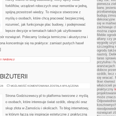
pierwsza zie
forkliftów, urządzeń roboczych oraz remontów w jedną,
barw, jesien
przebarwiają
spójną przestrzeń wiedzy. To miejsce stworzone z
budują zimoz
myślą o osobach, które chcą pracować bezpieczniej,
dekoracyjne 
się w martw
rozumieć, jak funkcjonuje plac budowy, i podejmować
zachowuje ch
lepsze decyzje w tematach takich jak użytkowanie
można zapom
Meble ogrodo
ór rozwiązań. Polecamy Izolacja termiczna i akustyczna i
altany czy p
wygodę użyt
ona koncentruje się na praktyce: zamiast pustych haseł
szczególną r
]
ogrodu takż
nastrój. Del
taras sprawia
 I NABIAŁU
przytulna i
aranżacjach 
dobrze przem
ozdób, lecz 
BIŻUTERII
się wracać.
tkwi również
właścicieli 
DIY
026
MOŻLIWOŚĆ KOMENTOWANIA
ZOSTAŁA WYŁĄCZONA
–
praktyczny
k
TWORZENIE
projektowani
BIŻUTERII
Strona Godziszewscy.pl to platforma tworzone z myślą
może znaczą
Odpowiednio
o osobach, które interesuje świat ozdób, obrączki oraz
kosztownych 
skup złota w Zamościu i okolicach. To blog internetowy,
nieodpowied
rozwiązań zb
w którym łączą się inspiracje estetyczne z praktyczną