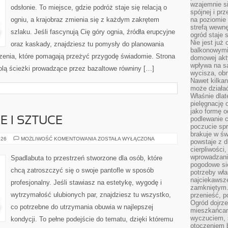
wzajemnie si
odsłonie. To miejsce, gdzie podróż staje się relacją o
spójnej i pr
ogniu, a krajobraz zmienia się z każdym zakrętem
na poziomie 
strefą wewnę
szlaku. Jeśli fascynują Cię góry ognia, źródła erupcyjne
ogród staje 
Nie jest już
oraz kaskady, znajdziesz tu pomysły do planowania
balkonowymi
czenia, które pomagają przeżyć przygodę świadomie. Strona
domowej akt
wpływa na s
olą ścieżki prowadzące przez bazaltowe równiny […]
wycisza, obn
Nawet kilkan
może działa
Właśnie dlat
pielęgnację 
jako formę o
podlewanie c
E I SZTUCE
poczucie spr
brakuje w św
BUTY
026
MOŻLIWOŚĆ KOMENTOWANIA
ZOSTAŁA WYŁĄCZONA
powstaje z d
W
cierpliwości
KULTURZE
I
wprowadzania
Spadlabuta to przestrzeń stworzone dla osób, które
SZTUCE
pogodowe się
chcą zatroszczyć się o swoje pantofle w sposób
potrzeby właś
najciekawsze
profesjonalny. Jeśli stawiasz na estetykę, wygodę i
zamkniętym.
wytrzymałość ulubionych par, znajdziesz tu wszystko,
przenieść, p
Ogród dojrz
co potrzebne do utrzymania obuwia w najlepszej
mieszkańcam
wyczuciem, s
kondycji. To pełne podejście do tematu, dzięki któremu
otoczeniem 