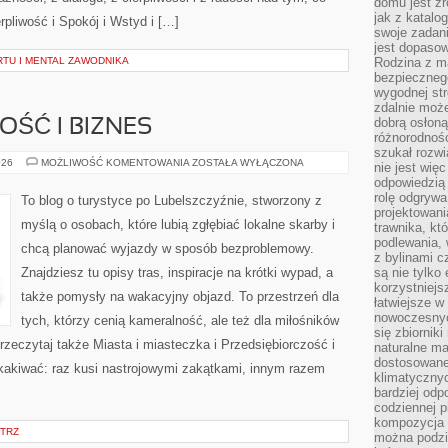
domu jest zr
jak z katalo
rpliwość i Spokój i Wstyd i […]
swoje zadani
jest dopaso
TU I MENTAL ZAWODNIKA
Rodzina z m
bezpiecznego
wygodnej st
zdalnie moż
dobrą osłoną 
OŚĆ I BIZNES
różnorodnośc
szukał rozw
PRZEDSIĘBIORCZOŚĆ
026
MOŻLIWOŚĆ KOMENTOWANIA
ZOSTAŁA WYŁĄCZONA
nie jest wię
I
odpowiedzią 
BIZNES
rolę odgrywa
To blog o turystyce po Lubelszczyźnie, stworzony z
projektowani
myślą o osobach, które lubią zgłębiać lokalne skarby i
trawnika, kt
podlewania, 
chcą planować wyjazdy w sposób bezproblemowy.
z bylinami c
Znajdziesz tu opisy tras, inspiracje na krótki wypad, a
są nie tylko
korzystniejs
także pomysły na wakacyjny objazd. To przestrzeń dla
łatwiejsze 
nowoczesnyc
tych, którzy cenią kameralność, ale też dla miłośników
się zbiornik
rzeczytaj także Miasta i miasteczka i Przedsiębiorczość i
naturalne ma
dostosowane
skakiwać: raz kusi nastrojowymi zakątkami, innym razem
klimatyczny
bardziej odp
codziennej p
kompozycja p
TRZ
można podzie