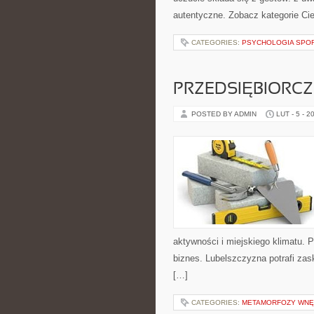
autentyczne. Zobacz kategorie Cie
CATEGORIES:
PSYCHOLOGIA SPOR
PRZEDSIĘBIORCZ
POSTED BY ADMIN
LUT - 5 - 2
aktywności i miejskiego klimatu. P
biznes. Lubelszczyzna potrafi za
[…]
CATEGORIES:
METAMORFOZY WNĘ