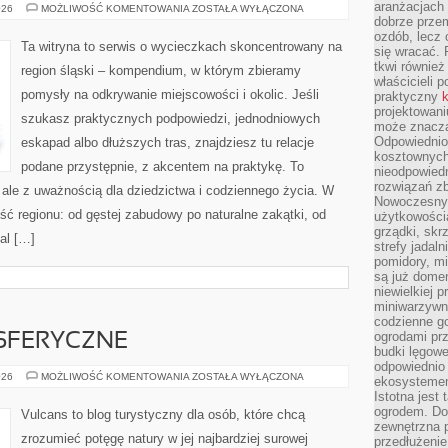
aranżacjach 
BIELSKO-
026
MOŻLIWOŚĆ KOMENTOWANIA
ZOSTAŁA WYŁĄCZONA
BIAŁA
dobrze przem
ozdób, lecz 
Ta witryna to serwis o wycieczkach skoncentrowany na
się wracać.
tkwi również
region śląski – kompendium, w którym zbieramy
właścicieli 
pomysły na odkrywanie miejscowości i okolic. Jeśli
praktyczny
k
projektowani
szukasz praktycznych podpowiedzi, jednodniowych
może znaczą
Odpowiednio
eskapad albo dłuższych tras, znajdziesz tu relacje
kosztownych 
podane przystępnie, z akcentem na praktykę. To
nieodpowied
rozwiązań zb
ale z uważnością dla dziedzictwa i codziennego życia. W
Nowoczesny 
ość regionu: od gęstej zabudowy po naturalne zakątki, od
użytkowości
grządki, skrz
tal […]
strefy jadal
pomidory, mi
są już dome
niewielkiej 
miniwarzywni
codzienne go
ogrodami pr
SFERYCZNE
budki lęgowe
odpowiednio
ZJAWISKA
026
MOŻLIWOŚĆ KOMENTOWANIA
ZOSTAŁA WYŁĄCZONA
ekosystemem,
ATMOSFERYCZNE
Istotna jest
ogrodem. Do
Vulcans to blog turystyczny dla osób, które chcą
zewnętrzna 
zrozumieć potęgę natury w jej najbardziej surowej
przedłużenie