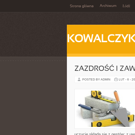
Archiwum
Strona główna
Łódź
KOWALCZY
ZAZDROŚĆ I ZAW
POSTED BY ADMIN
LUT - 6 - 2
uczucie składa się z gestów: z uwa