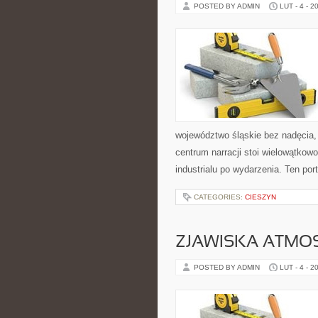
POSTED BY ADMIN
LUT - 4 - 2
województwo śląskie bez nadęcia, 
centrum narracji stoi wielowątkow
industrialu po wydarzenia. Ten por
CATEGORIES:
CIESZYN
ZJAWISKA ATMO
POSTED BY ADMIN
LUT - 4 - 2