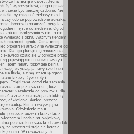
stworzą harmonijną całość. Jedna
służyć wypoczynkowi, druga uprawie
w, a trzecia być bardziej ozdobna. Nie
 działki, by osiągnąć ciekawy efekt.
arczy dobrze poprowadzona ścieżka,
ednio dobranych nasadzeń, pergola z
wygodne miejsce do siedzenia. Ogród
raszać do przebywania w nim, a nie
rze wyglądać z okna. Ważnym trendem
ż całoroczność ogrodu. Coraz mniej
eć przestrzeń atrakcyjną wyłącznie od
pnia. Dlatego planuje się nasadzenia
 ciekawego działo się w ogrodzie przez
osną pojawiają się cebulowe kwiaty i
leń, latem rabaty rozkwitają pełnią
ią uwagę przyciągają trawy ozdobne i
ce się liście, a zimą strukturę ogrodu
ielone krzewy, żywopłoty i
pędy. Dzięki temu ogród nie zamienia
ą przestrzeń poza sezonem, lecz
arakter niezależnie od pory roku. Nie
inać o znaczeniu małej architektury.
we, oświetlenie, donice, obrzeża,
ergole budują klimat i wpływają na
kowania. Oświetlenie ma tu
olę, ponieważ pozwala korzystać z
e wieczorem i nadaje mu wyjątkowy
ikatnie podświetlone ścieżki, drzewa lub
ją, że przestrzeń staje się bardziej
 funkcjonalna. W nowoczesnych