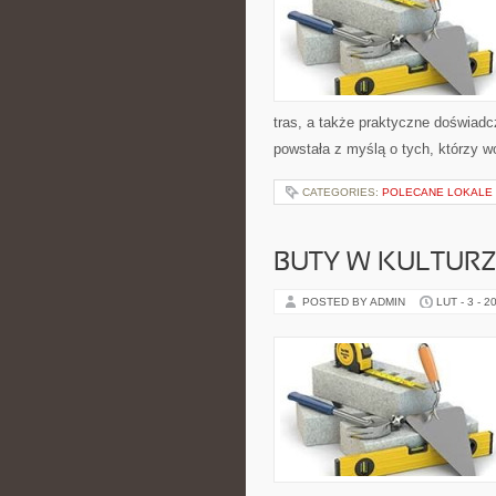
tras, a także praktyczne doświad
powstała z myślą o tych, którzy w
CATEGORIES:
POLECANE LOKALE
BUTY W KULTURZ
POSTED BY ADMIN
LUT - 3 - 2