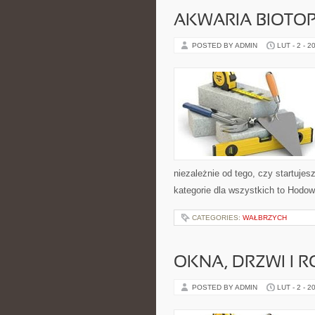
AKWARIA BIOTO
POSTED BY ADMIN
LUT - 2 - 2
niezależnie od tego, czy startuje
kategorie dla wszystkich to Hodo
CATEGORIES:
WAŁBRZYCH
OKNA, DRZWI I R
POSTED BY ADMIN
LUT - 2 - 2