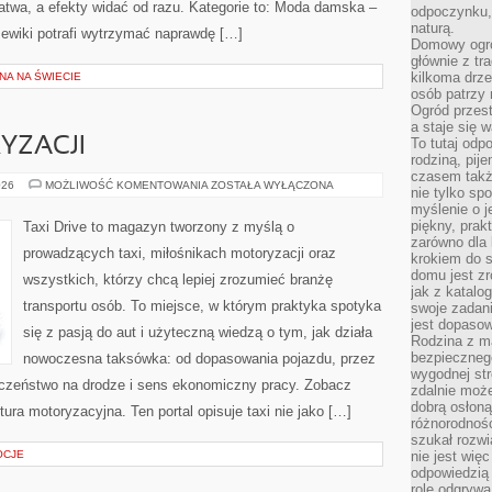
 łatwa, a efekty widać od razu. Kategorie to: Moda damska –
odpoczynku, 
naturą.
zewiki potrafi wytrzymać naprawdę […]
Domowy ogró
głównie z tr
kilkoma drz
NA NA ŚWIECIE
osób patrzy 
Ogród przes
a staje się
YZACJI
To tutaj od
rodziną, pij
czasem także
HISTORIA
026
MOŻLIWOŚĆ KOMENTOWANIA
ZOSTAŁA WYŁĄCZONA
nie tylko sp
MOTORYZACJI
myślenie o 
piękny, prak
Taxi Drive to magazyn tworzony z myślą o
zarówno dla 
prowadzących taxi, miłośnikach motoryzacji oraz
krokiem do s
domu jest zr
wszystkich, którzy chcą lepiej zrozumieć branżę
jak z katalo
transportu osób. To miejsce, w którym praktyka spotyka
swoje zadani
jest dopaso
się z pasją do aut i użyteczną wiedzą o tym, jak działa
Rodzina z m
bezpiecznego
nowoczesna taksówka: od dopasowania pojazdu, przez
wygodnej st
eczeństwo na drodze i sens ekonomiczny pracy. Zobacz
zdalnie moż
dobrą osłoną 
ra motoryzacyjna. Ten portal opisuje taxi nie jako […]
różnorodnośc
szukał rozw
OCJE
nie jest wię
odpowiedzią 
rolę odgrywa