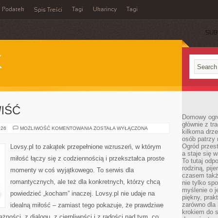
Podatek
Tagi
Ukarincy
Tagi
Spis Treści
SUB
K
IŚĆ
Domowy ogró
głównie z tr
ZAZDROŚĆ
026
MOŻLIWOŚĆ KOMENTOWANIA
ZOSTAŁA WYŁĄCZONA
kilkoma drz
I
osób patrzy 
ZAWIŚĆ
Ogród przes
Lovsy.pl to zakątek przepełnione wzruszeń, w którym
a staje się
miłość łączy się z codziennością i przekształca proste
To tutaj od
rodziną, pij
momenty w coś wyjątkowego. To serwis dla
czasem także
romantycznych, ale też dla konkretnych, którzy chcą
nie tylko sp
myślenie o 
powiedzieć „kocham” inaczej. Lovsy.pl nie udaje na
piękny, prak
zarówno dla 
idealną miłość – zamiast tego pokazuje, że prawdziwe
krokiem do s
żności, z dialogu, z cierpliwości i z radości nad tym, co