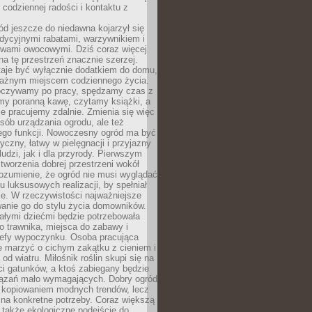
codziennej radości i kontaktu z
d jeszcze do niedawna kojarzył się
adycyjnymi rabatami, warzywnikiem i
ewami owocowymi. Dziś coraz więcej
na tę przestrzeń znacznie szerzej.
taje być wyłącznie dodatkiem do domu,
 ważnym miejscem codziennego życia.
poczywamy po pracy, spędzamy czas z
emy poranną kawę, czytamy książki, a
 pracujemy zdalnie. Zmienia się więc
osób urządzania ogrodu, ale też
jego funkcji. Nowoczesny ogród ma być
tyczny, łatwy w pielęgnacji i przyjazny
ludzi, jak i dla przyrody. Pierwszym
tworzenia dobrej przestrzeni wokół
ozumienie, że ogród nie musi wyglądać
gu luksusowych realizacji, by spełniał
e. W rzeczywistości najważniejsze
wanie go do stylu życia domowników.
ałymi dziećmi będzie potrzebowała
 trawnika, miejsca do zabawy i
refy wypoczynku. Osoba pracująca
e marzyć o cichym zakątku z cieniem i
od wiatru. Miłośnik roślin skupi się na
i gatunków, a ktoś zabiegany będzie
iązań mało wymagających. Dobry ogród
c kopiowaniem modnych trendów, lecz
na konkretne potrzeby. Coraz większą
 także ekologiczne podejście do