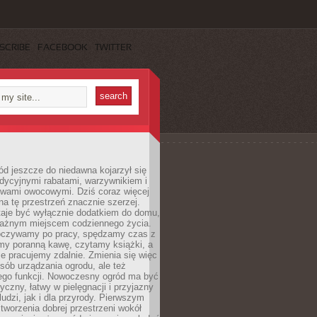
SCRIBE
FACEBOOK
TWITTER
d jeszcze do niedawna kojarzył się
adycyjnymi rabatami, warzywnikiem i
ewami owocowymi. Dziś coraz więcej
na tę przestrzeń znacznie szerzej.
taje być wyłącznie dodatkiem do domu,
 ważnym miejscem codziennego życia.
poczywamy po pracy, spędzamy czas z
emy poranną kawę, czytamy książki, a
 pracujemy zdalnie. Zmienia się więc
osób urządzania ogrodu, ale też
jego funkcji. Nowoczesny ogród ma być
tyczny, łatwy w pielęgnacji i przyjazny
ludzi, jak i dla przyrody. Pierwszym
tworzenia dobrej przestrzeni wokół