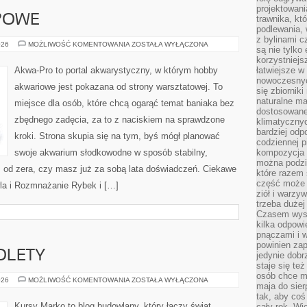
projektowani
POWE
trawnika, kt
podlewania, 
z bylinami c
AKWARIA
026
MOŻLIWOŚĆ KOMENTOWANIA
ZOSTAŁA WYŁĄCZONA
są nie tylko
BIOTOPOWE
korzystniejs
Akwa-Pro to portal akwarystyczny, w którym hobby
łatwiejsze 
nowoczesnyc
akwariowe jest pokazana od strony warsztatowej. To
się zbiornik
naturalne ma
miejsce dla osób, które chcą ogarąć temat baniaka bez
dostosowane
zbędnego zadęcia, za to z naciskiem na sprawdzone
klimatyczny
bardziej odp
kroki. Strona skupia się na tym, byś mógł planować
codziennej p
swoje akwarium słodkowodne w sposób stabilny,
kompozycja p
można podzie
sz od zera, czy masz już za sobą lata doświadczeń. Ciekawe
które razem 
część może 
wla i Rozmnażanie Rybek i […]
ziół i warzy
trzeba dużej
Czasem wyst
kilka odpowi
pnączami i 
powinien zap
OLETY
jedynie dob
staje się te
osób chce mi
OKNA,
026
MOŻLIWOŚĆ KOMENTOWANIA
ZOSTAŁA WYŁĄCZONA
maja do sier
DRZWI
I
tak, aby coś
ROLETY
Kursy Marko to blog budowlany, który łączy świat
cały rok. Wi