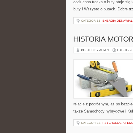
codzienna troska o buty staje się
buty i Wszysto o butach. Dobre tr
CATEGORIES:
ENERGIA ODNAWIAL
HISTORIA MOTOR
POSTED BY ADMIN
LUT - 3 - 2
relacje z podróżnym, aż po bezpi
także Samochody hybrydowe i Kultu
CATEGORIES:
PSYCHOLOGIA I EM