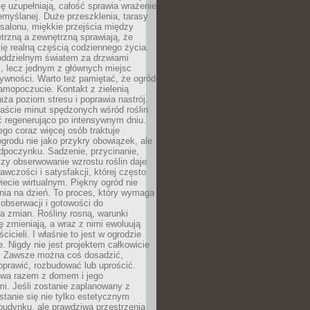
ę uzupełniają, całość sprawia wrażenie
zemyślanej. Duże przeszklenia, tarasy
salonu, miękkie przejścia między
trzną a zewnętrzną sprawiają, że
się realną częścią codziennego życia.
 oddzielnym światem za drzwiami
, lecz jednym z głównych miejsc
ywności. Warto też pamiętać, że ogród
amopoczucie. Kontakt z zielenią
iża poziom stresu i poprawia nastrój.
aście minut spędzonych wśród roślin
ć regenerująco po intensywnym dniu.
ego coraz więcej osób traktuje
ogrodu nie jako przykry obowiązek, ale
dpoczynku. Sadzenie, przycinanie,
zy obserwowanie wzrostu roślin daje
awczości i satysfakcji, której często
iecie wirtualnym. Piękny ogród nie
nia na dzień. To proces, który wymaga
, obserwacji i gotowości do
 zmian. Rośliny rosną, warunki
 zmieniają, a wraz z nimi ewoluują
cicieli. I właśnie to jest w ogrodzie
. Nigdy nie jest projektem całkowicie
 Zawsze można coś dosadzić,
oprawić, rozbudować lub uprościć.
ewa razem z domem i jego
i. Jeśli zostanie zaplanowany z
tanie się nie tylko estetycznym
budynku, ale prawdziwą przestrzenią