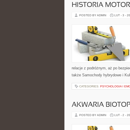
HISTORIA MOTOR
POSTED BY ADMIN
LUT - 3 - 2
relacje z podróżnym, aż po bezpi
także Samochody hybrydowe i Kultu
CATEGORIES:
PSYCHOLOGIA I EM
AKWARIA BIOTO
POSTED BY ADMIN
LUT - 2 - 2