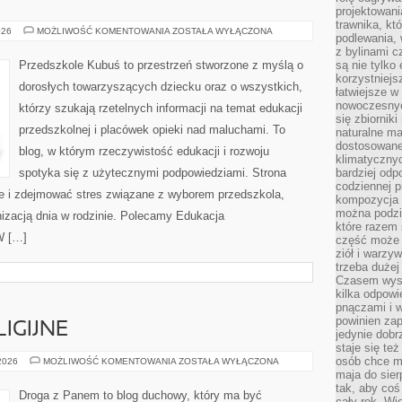
projektowani
trawnika, kt
WYBÓR
026
MOŻLIWOŚĆ KOMENTOWANIA
ZOSTAŁA WYŁĄCZONA
podlewania, 
ŻŁOBKA
z bylinami c
Przedszkole Kubuś to przestrzeń stworzone z myślą o
są nie tylko
korzystniejs
dorosłych towarzyszących dziecku oraz o wszystkich,
łatwiejsze 
nowoczesnyc
którzy szukają rzetelnych informacji na temat edukacji
się zbiornik
przedszkolnej i placówek opieki nad maluchami. To
naturalne ma
dostosowane
blog, w którym rzeczywistość edukacji i rozwoju
klimatyczny
spotyka się z użytecznymi podpowiedziami. Strona
bardziej odp
codziennej p
zje i zdejmować stres związane z wyborem przedszkola,
kompozycja p
można podzie
nizacją dnia w rodzinie. Polecamy Edukacja
które razem 
W […]
część może 
ziół i warzy
trzeba dużej
Czasem wyst
kilka odpowi
pnączami i 
powinien zap
IGIJNE
jedynie dob
staje się te
osób chce mi
NOWE
 2026
MOŻLIWOŚĆ KOMENTOWANIA
ZOSTAŁA WYŁĄCZONA
RUCHY
maja do sier
RELIGIJNE
tak, aby coś
Droga z Panem to blog duchowy, który ma być
cały rok. Wi