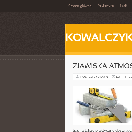
Archiwum
Strona główna
Łódź
KOWALCZY
ZJAWISKA ATMO
POSTED BY ADMIN
LUT - 4 - 2
tras, a także praktyczne doświad