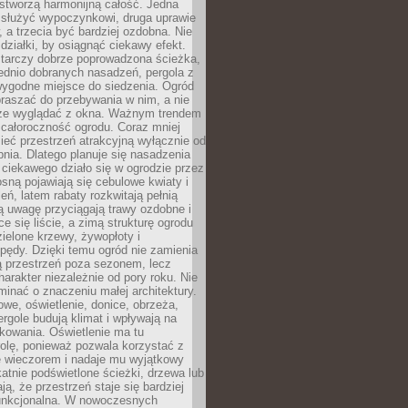
stworzą harmonijną całość. Jedna
służyć wypoczynkowi, druga uprawie
w, a trzecia być bardziej ozdobna. Nie
 działki, by osiągnąć ciekawy efekt.
arczy dobrze poprowadzona ścieżka,
ednio dobranych nasadzeń, pergola z
wygodne miejsce do siedzenia. Ogród
raszać do przebywania w nim, a nie
rze wyglądać z okna. Ważnym trendem
ż całoroczność ogrodu. Coraz mniej
eć przestrzeń atrakcyjną wyłącznie od
pnia. Dlatego planuje się nasadzenia
 ciekawego działo się w ogrodzie przez
osną pojawiają się cebulowe kwiaty i
leń, latem rabaty rozkwitają pełnią
ią uwagę przyciągają trawy ozdobne i
ce się liście, a zimą strukturę ogrodu
ielone krzewy, żywopłoty i
pędy. Dzięki temu ogród nie zamienia
ą przestrzeń poza sezonem, lecz
arakter niezależnie od pory roku. Nie
inać o znaczeniu małej architektury.
we, oświetlenie, donice, obrzeża,
ergole budują klimat i wpływają na
kowania. Oświetlenie ma tu
olę, ponieważ pozwala korzystać z
e wieczorem i nadaje mu wyjątkowy
ikatnie podświetlone ścieżki, drzewa lub
ją, że przestrzeń staje się bardziej
 funkcjonalna. W nowoczesnych