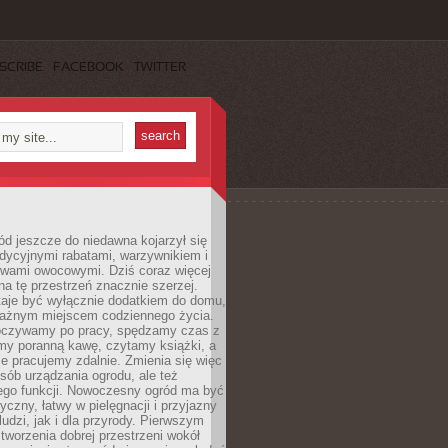
SCRIBE
FACEBOOK
TWITTER
d jeszcze do niedawna kojarzył się
adycyjnymi rabatami, warzywnikiem i
ewami owocowymi. Dziś coraz więcej
na tę przestrzeń znacznie szerzej.
taje być wyłącznie dodatkiem do domu,
 ważnym miejscem codziennego życia.
poczywamy po pracy, spędzamy czas z
emy poranną kawę, czytamy książki, a
 pracujemy zdalnie. Zmienia się więc
osób urządzania ogrodu, ale też
jego funkcji. Nowoczesny ogród ma być
tyczny, łatwy w pielęgnacji i przyjazny
ludzi, jak i dla przyrody. Pierwszym
tworzenia dobrej przestrzeni wokół