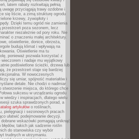
leń, latem rabaty rozkwitają pełnią
ią uwagę przyciągają trawy ozdobne i
ce się liście, a zimą strukturę ogrodu
ielone krzewy, żywopłoty i
pędy. Dzięki temu ogród nie zamienia
ą przestrzeń poza sezonem, lecz
arakter niezależnie od pory roku. Nie
inać o znaczeniu małej architektury.
we, oświetlenie, donice, obrzeża,
ergole budują klimat i wpływają na
kowania. Oświetlenie ma tu
olę, ponieważ pozwala korzystać z
e wieczorem i nadaje mu wyjątkowy
ikatnie podświetlone ścieżki, drzewa lub
ją, że przestrzeń staje się bardziej
 funkcjonalna. W nowoczesnych
liczy się umiar, spójność materiałów i
yślane detale. Nie chodzi o nadmiar
o stworzenie miejsca, do którego chce
 Połowa sukcesu w urządzaniu ogrodu
 w wiedzy i inspiracjach, dlatego wielu
posesji szuka sprawdzonych porad, a
atalog artykułów
o roślinach,
u, pielęgnacji i sezonowych pracach
co ułatwić podejmowanie decyzji.
 dobrane wskazówki pomagają uniknąć
błędów, takich jak sadzenie roślin
nich do stanowiska czy wybór
yt trudnych w utrzymaniu.