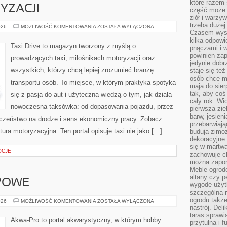
które razem 
YZACJI
część może 
ziół i warzy
trzeba dużej
HISTORIA
026
MOŻLIWOŚĆ KOMENTOWANIA
ZOSTAŁA WYŁĄCZONA
MOTORYZACJI
Czasem wyst
kilka odpowi
Taxi Drive to magazyn tworzony z myślą o
pnączami i 
powinien zap
prowadzących taxi, miłośnikach motoryzacji oraz
jedynie dob
wszystkich, którzy chcą lepiej zrozumieć branżę
staje się te
osób chce mi
transportu osób. To miejsce, w którym praktyka spotyka
maja do sier
tak, aby coś
się z pasją do aut i użyteczną wiedzą o tym, jak działa
cały rok. Wi
nowoczesna taksówka: od dopasowania pojazdu, przez
pierwsza zie
barw, jesien
eczeństwo na drodze i sens ekonomiczny pracy. Zobacz
przebarwiają
ra motoryzacyjna. Ten portal opisuje taxi nie jako […]
budują zimoz
dekoracyjne 
się w martw
OCJE
zachowuje ch
można zapom
Meble ogrodo
altany czy p
POWE
wygodę użyt
szczególną r
ogrodu takż
AKWARIA
026
MOŻLIWOŚĆ KOMENTOWANIA
ZOSTAŁA WYŁĄCZONA
BIOTOPOWE
nastrój. Del
taras sprawia
Akwa-Pro to portal akwarystyczny, w którym hobby
przytulna i