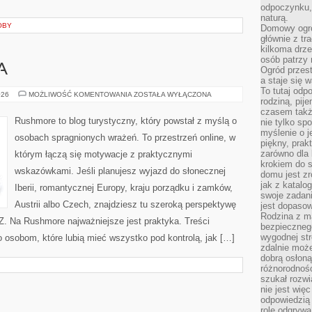
odpoczynku, 
naturą.
OBY
Domowy ogró
głównie z tr
kilkoma drz
osób patrzy 
A
Ogród przes
a staje się
To tutaj od
WIELKA
026
MOŻLIWOŚĆ KOMENTOWANIA
ZOSTAŁA WYŁĄCZONA
rodziną, pij
BRYTANIA
czasem także
Rushmore to blog turystyczny, który powstał z myślą o
nie tylko sp
myślenie o 
osobach spragnionych wrażeń. To przestrzeń online, w
piękny, prak
zarówno dla 
którym łączą się motywacje z praktycznymi
krokiem do s
wskazówkami. Jeśli planujesz wyjazd do słonecznej
domu jest zr
jak z katalo
Iberii, romantycznej Europy, kraju porządku i zamków,
swoje zadani
Austrii albo Czech, znajdziesz tu szeroką perspektywę
jest dopaso
Rodzina z m
 Z. Na Rushmore najważniejsze jest praktyka. Treści
bezpiecznego
wygodnej st
 osobom, które lubią mieć wszystko pod kontrolą, jak […]
zdalnie moż
dobrą osłoną 
różnorodnośc
szukał rozw
nie jest wię
odpowiedzią 
rolę odgrywa