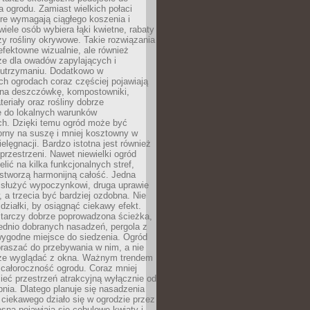
a ogrodu. Zamiast wielkich połaci
óre wymagają ciągłego koszenia i
wiele osób wybiera łąki kwietne, rabaty
zy rośliny okrywowe. Takie rozwiązania
 efektowne wizualnie, ale również
ze dla owadów zapylających i
w utrzymaniu. Dodatkowo w
h ogrodach coraz częściej pojawiają
i na deszczówkę, kompostowniki,
teriały oraz rośliny dobrze
 do lokalnych warunków
ch. Dzięki temu ogród może być
orny na suszę i mniej kosztowny w
ielęgnacji. Bardzo istotna jest również
rzestrzeni. Nawet niewielki ogród
lić na kilka funkcjonalnych stref,
stworzą harmonijną całość. Jedna
służyć wypoczynkowi, druga uprawie
w, a trzecia być bardziej ozdobna. Nie
 działki, by osiągnąć ciekawy efekt.
arczy dobrze poprowadzona ścieżka,
ednio dobranych nasadzeń, pergola z
wygodne miejsce do siedzenia. Ogród
raszać do przebywania w nim, a nie
rze wyglądać z okna. Ważnym trendem
ż całoroczność ogrodu. Coraz mniej
eć przestrzeń atrakcyjną wyłącznie od
pnia. Dlatego planuje się nasadzenia
 ciekawego działo się w ogrodzie przez
osną pojawiają się cebulowe kwiaty i