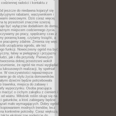
codziennej radości i kontaktu z
d jeszcze do niedawna kojarzył się
adycyjnymi rabatami, warzywnikiem i
ewami owocowymi. Dziś coraz więcej
na tę przestrzeń znacznie szerzej.
taje być wyłącznie dodatkiem do domu,
 ważnym miejscem codziennego życia.
poczywamy po pracy, spędzamy czas z
emy poranną kawę, czytamy książki, a
 pracujemy zdalnie. Zmienia się więc
osób urządzania ogrodu, ale też
jego funkcji. Nowoczesny ogród ma być
tyczny, łatwy w pielęgnacji i przyjazny
ludzi, jak i dla przyrody. Pierwszym
tworzenia dobrej przestrzeni wokół
ozumienie, że ogród nie musi wyglądać
gu luksusowych realizacji, by spełniał
e. W rzeczywistości najważniejsze
wanie go do stylu życia domowników.
ałymi dziećmi będzie potrzebowała
 trawnika, miejsca do zabawy i
refy wypoczynku. Osoba pracująca
e marzyć o cichym zakątku z cieniem i
od wiatru. Miłośnik roślin skupi się na
i gatunków, a ktoś zabiegany będzie
iązań mało wymagających. Dobry ogród
c kopiowaniem modnych trendów, lecz
na konkretne potrzeby. Coraz większą
 także ekologiczne podejście do