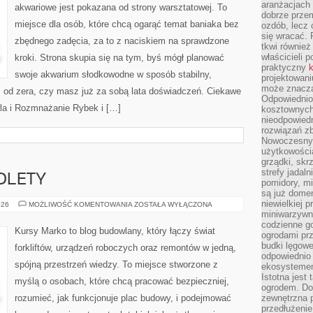
aranżacjach 
akwariowe jest pokazana od strony warsztatowej. To
dobrze przem
miejsce dla osób, które chcą ogarąć temat baniaka bez
ozdób, lecz 
się wracać.
zbędnego zadęcia, za to z naciskiem na sprawdzone
tkwi również
właścicieli 
kroki. Strona skupia się na tym, byś mógł planować
praktyczny
k
swoje akwarium słodkowodne w sposób stabilny,
projektowani
może znaczą
sz od zera, czy masz już za sobą lata doświadczeń. Ciekawe
Odpowiednio
wla i Rozmnażanie Rybek i […]
kosztownych 
nieodpowied
rozwiązań zb
Nowoczesny 
użytkowości
grządki, skrz
strefy jadal
OLETY
pomidory, mi
są już dome
niewielkiej 
OKNA,
026
MOŻLIWOŚĆ KOMENTOWANIA
ZOSTAŁA WYŁĄCZONA
DRZWI
miniwarzywni
I
codzienne go
ROLETY
Kursy Marko to blog budowlany, który łączy świat
ogrodami pr
budki lęgowe
forkliftów, urządzeń roboczych oraz remontów w jedną,
odpowiednio
spójną przestrzeń wiedzy. To miejsce stworzone z
ekosystemem,
Istotna jest
myślą o osobach, które chcą pracować bezpieczniej,
ogrodem. Do
rozumieć, jak funkcjonuje plac budowy, i podejmować
zewnętrzna 
przedłużenie