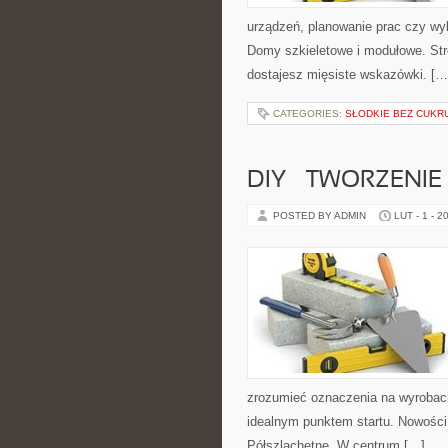
urządzeń, planowanie prac czy wyb
Domy szkieletowe i modułowe. Str
dostajesz mięsiste wskazówki. […
CATEGORIES:
SŁODKIE BEZ CUKRU
DIY – TWORZENIE 
POSTED BY ADMIN
LUT - 1 - 2
zrozumieć oznaczenia na wyrobach 
idealnym punktem startu. Nowości 
Półszlachetne. W centrum […]