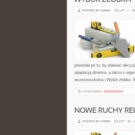
WYBÓR ŻŁOBKA
POSTED BY ADMIN
LUT - 1 - 2
powstała po to, by ułatwiać decy
adaptacją dziecka, a także z orga
wczesnoszkolna i Wybór żłobka. 
CATEGORIES:
FIZJOCOACH
NOWE RUCHY REL
POSTED BY ADMIN
STY - 31 -