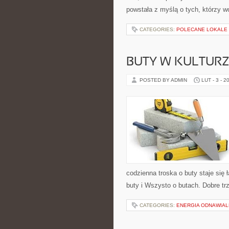
powstała z myślą o tych, którzy w
CATEGORIES:
POLECANE LOKALE
BUTY W KULTURZ
POSTED BY ADMIN
LUT - 3 - 2
codzienna troska o buty staje się
buty i Wszysto o butach. Dobre tr
CATEGORIES:
ENERGIA ODNAWIAL