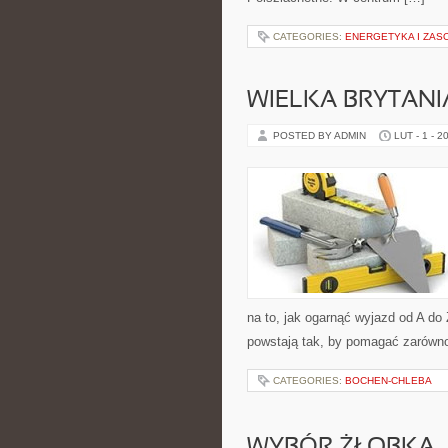
CATEGORIES:
ENERGETYKA I ZAS
WIELKA BRYTANI
POSTED BY ADMIN
LUT - 1 - 2
na to, jak ogarnąć wyjazd od A do
powstają tak, by pomagać zarówno
CATEGORIES:
BOCHEN-CHLEBA