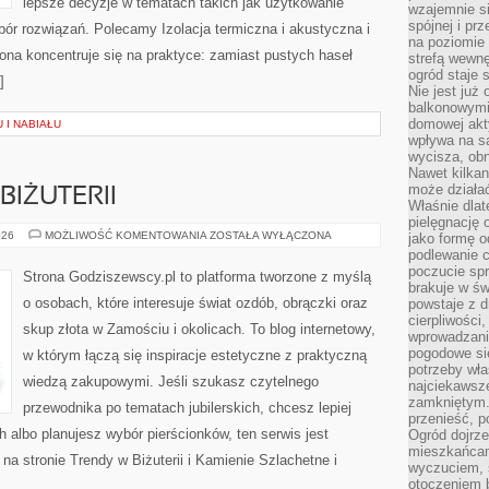
lepsze decyzje w tematach takich jak użytkowanie
wzajemnie si
spójnej i pr
ór rozwiązań. Polecamy Izolacja termiczna i akustyczna i
na poziomie 
ona koncentruje się na praktyce: zamiast pustych haseł
strefą wewnę
ogród staje 
]
Nie jest już
balkonowymi
domowej akt
 I NABIAŁU
wpływa na s
wycisza, obn
Nawet kilkan
może działa
BIŻUTERII
Właśnie dlat
pielęgnację 
DIY
026
MOŻLIWOŚĆ KOMENTOWANIA
ZOSTAŁA WYŁĄCZONA
jako formę o
–
podlewanie c
TWORZENIE
poczucie spr
BIŻUTERII
Strona Godziszewscy.pl to platforma tworzone z myślą
brakuje w św
o osobach, które interesuje świat ozdób, obrączki oraz
powstaje z d
cierpliwości
skup złota w Zamościu i okolicach. To blog internetowy,
wprowadzania
pogodowe się
w którym łączą się inspiracje estetyczne z praktyczną
potrzeby właś
wiedzą zakupowymi. Jeśli szukasz czytelnego
najciekawsze
zamkniętym.
przewodnika po tematach jubilerskich, chcesz lepiej
przenieść, p
albo planujesz wybór pierścionków, ten serwis jest
Ogród dojrz
mieszkańcam
na stronie Trendy w Biżuterii i Kamienie Szlachetne i
wyczuciem, s
otoczeniem 