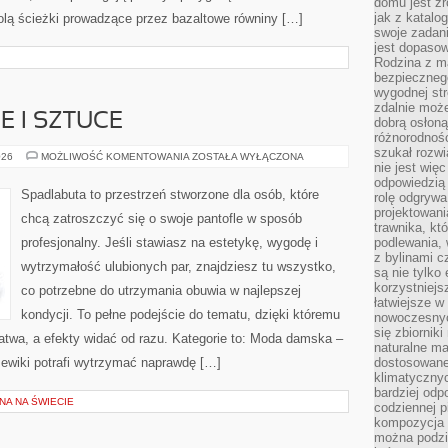
domu jest zr
jak z katalo
olą ścieżki prowadzące przez bazaltowe równiny […]
swoje zadani
jest dopaso
Rodzina z m
bezpiecznego
wygodnej st
zdalnie moż
E I SZTUCE
dobrą osłoną 
różnorodnośc
szukał rozw
BUTY
026
MOŻLIWOŚĆ KOMENTOWANIA
ZOSTAŁA WYŁĄCZONA
nie jest wię
W
KULTURZE
odpowiedzią 
I
Spadlabuta to przestrzeń stworzone dla osób, które
rolę odgrywa
SZTUCE
projektowani
chcą zatroszczyć się o swoje pantofle w sposób
trawnika, kt
profesjonalny. Jeśli stawiasz na estetykę, wygodę i
podlewania, 
z bylinami c
wytrzymałość ulubionych par, znajdziesz tu wszystko,
są nie tylko
korzystniejs
co potrzebne do utrzymania obuwia w najlepszej
łatwiejsze 
kondycji. To pełne podejście do tematu, dzięki któremu
nowoczesnyc
się zbiornik
 łatwa, a efekty widać od razu. Kategorie to: Moda damska –
naturalne ma
zewiki potrafi wytrzymać naprawdę […]
dostosowane
klimatyczny
bardziej odp
NA NA ŚWIECIE
codziennej p
kompozycja p
można podzie