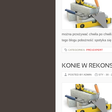
można przeżywać chwila po chwili
tego blogu pobożność spotyka się
CATEGORIES:
PRO-EXPERT
KONIE W REKONS
POSTED BY ADMIN
STY - 30 -