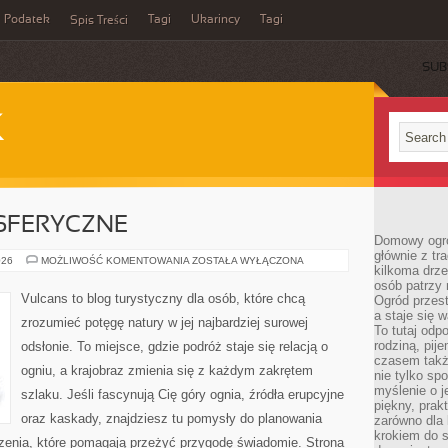
Podatek
Tagi
Ukarincy
Tagi
Spis Treści
SUB
K
SFERYCZNE
Domowy ogró
głównie z tr
ZJAWISKA
026
MOŻLIWOŚĆ KOMENTOWANIA
ZOSTAŁA WYŁĄCZONA
kilkoma drz
ATMOSFERYCZNE
osób patrzy 
Vulcans to blog turystyczny dla osób, które chcą
Ogród przes
a staje się
zrozumieć potęgę natury w jej najbardziej surowej
To tutaj od
rodziną, pij
odsłonie. To miejsce, gdzie podróż staje się relacją o
czasem także
ogniu, a krajobraz zmienia się z każdym zakrętem
nie tylko sp
myślenie o 
szlaku. Jeśli fascynują Cię góry ognia, źródła erupcyjne
piękny, prak
oraz kaskady, znajdziesz tu pomysły do planowania
zarówno dla 
krokiem do s
czenia, które pomagają przeżyć przygodę świadomie. Strona