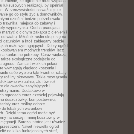
ozumienie, że ogród nie musi wyglądać
gu luksusowych realizacji, by spełniał
e. W rzeczywistości najważniejsze
wanie go do stylu życia domowników.
ałymi dziećmi będzie potrzebowała
 trawnika, miejsca do zabawy i
refy wypoczynku. Osoba pracująca
e marzyć o cichym zakątku z cieniem i
od wiatru. Miłośnik roślin skupi się na
i gatunków, a ktoś zabiegany będzie
iązań mało wymagających. Dobry ogród
c kopiowaniem modnych trendów, lecz
na konkretne potrzeby. Coraz większą
 także ekologiczne podejście do
a ogrodu. Zamiast wielkich połaci
óre wymagają ciągłego koszenia i
wiele osób wybiera łąki kwietne, rabaty
zy rośliny okrywowe. Takie rozwiązania
 efektowne wizualnie, ale również
ze dla owadów zapylających i
w utrzymaniu. Dodatkowo w
h ogrodach coraz częściej pojawiają
i na deszczówkę, kompostowniki,
teriały oraz rośliny dobrze
 do lokalnych warunków
ch. Dzięki temu ogród może być
orny na suszę i mniej kosztowny w
ielęgnacji. Bardzo istotna jest również
rzestrzeni. Nawet niewielki ogród
lić na kilka funkcjonalnych stref,