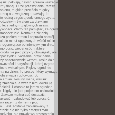
ę uzupełniają, całość sprawia wrażenie
zemyślanej. Duże przeszklenia, tarasy
salonu, miękkie przejścia między
trzną a zewnętrzną sprawiają, że
się realną częścią codziennego życia.
 oddzielnym światem za drzwiami
, lecz jednym z głównych miejsc
ywności. Warto też pamiętać, że ogród
amopoczucie. Kontakt z zielenią
iża poziom stresu i poprawia nastrój.
aście minut spędzonych wśród roślin
ć regenerująco po intensywnym dniu.
ego coraz więcej osób traktuje
ogrodu nie jako przykry obowiązek, ale
dpoczynku. Sadzenie, przycinanie,
zy obserwowanie wzrostu roślin daje
awczości i satysfakcji, której często
iecie wirtualnym. Piękny ogród nie
nia na dzień. To proces, który wymaga
, obserwacji i gotowości do
 zmian. Rośliny rosną, warunki
 zmieniają, a wraz z nimi ewoluują
cicieli. I właśnie to jest w ogrodzie
. Nigdy nie jest projektem całkowicie
 Zawsze można coś dosadzić,
oprawić, rozbudować lub uprościć.
ewa razem z domem i jego
i. Jeśli zostanie zaplanowany z
tanie się nie tylko estetycznym
budynku, ale prawdziwą przestrzenią