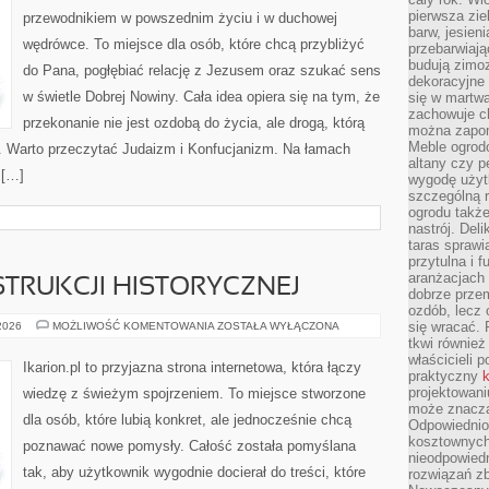
pierwsza zie
przewodnikiem w powszednim życiu i w duchowej
barw, jesien
wędrówce. To miejsce dla osób, które chcą przybliżyć
przebarwiają
budują zimoz
do Pana, pogłębiać relację z Jezusem oraz szukać sens
dekoracyjne 
w świetle Dobrej Nowiny. Cała idea opiera się na tym, że
się w martw
zachowuje ch
przekonanie nie jest ozdobą do życia, ale drogą, którą
można zapom
Meble ogrodo
. Warto przeczytać Judaizm i Konfucjanizm. Na łamach
altany czy p
 […]
wygodę użyt
szczególną r
ogrodu takż
nastrój. Del
taras sprawia
przytulna i
aranżacjach 
TRUKCJI HISTORYCZNEJ
dobrze przem
ozdób, lecz 
KONIE
się wracać.
 2026
MOŻLIWOŚĆ KOMENTOWANIA
ZOSTAŁA WYŁĄCZONA
W
tkwi również
REKONSTRUKCJI
właścicieli 
HISTORYCZNEJ
Ikarion.pl to przyjazna strona internetowa, która łączy
praktyczny
k
projektowani
wiedzę z świeżym spojrzeniem. To miejsce stworzone
może znaczą
dla osób, które lubią konkret, ale jednocześnie chcą
Odpowiednio
kosztownych 
poznawać nowe pomysły. Całość została pomyślana
nieodpowied
tak, aby użytkownik wygodnie docierał do treści, które
rozwiązań zb