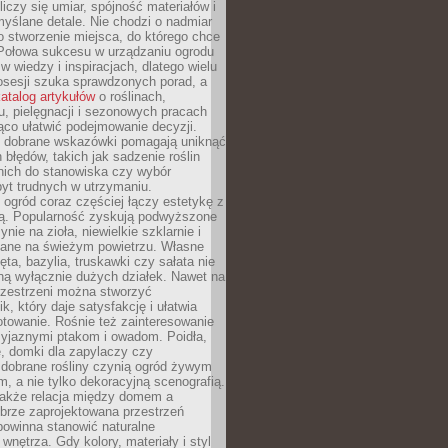
liczy się umiar, spójność materiałów i
yślane detale. Nie chodzi o nadmiar
o stworzenie miejsca, do którego chce
 Połowa sukcesu w urządzaniu ogrodu
 w wiedzy i inspiracjach, dlatego wielu
posesji szuka sprawdzonych porad, a
atalog artykułów
o roślinach,
u, pielęgnacji i sezonowych pracach
co ułatwić podejmowanie decyzji.
 dobrane wskazówki pomagają uniknąć
błędów, takich jak sadzenie roślin
nich do stanowiska czy wybór
yt trudnych w utrzymaniu.
ogród coraz częściej łączy estetykę z
ą. Popularność zyskują podwyższone
ynie na zioła, niewielkie szklarnie i
niane na świeżym powietrzu. Własne
ęta, bazylia, truskawki czy sałata nie
ną wyłącznie dużych działek. Nawet na
przestrzeni można stworzyć
k, który daje satysfakcję i ułatwia
towanie. Rośnie też zainteresowanie
zyjaznymi ptakom i owadom. Poidła,
, domki dla zapylaczy czy
 dobrane rośliny czynią ogród żywym
 a nie tylko dekoracyjną scenografią.
 także relacja między domem a
brze zaprojektowana przestrzeń
powinna stanowić naturalne
 wnętrza. Gdy kolory, materiały i styl