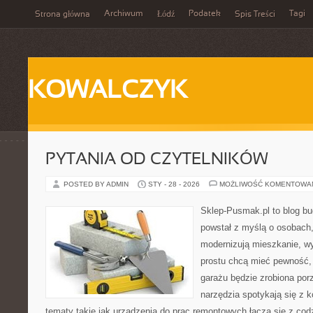
Archiwum
Podatek
Tagi
Strona główna
Łódź
Spis Treści
KOWALCZYK
PYTANIA OD CZYTELNIKÓW
POSTED BY ADMIN
STY - 28 - 2026
MOŻLIWOŚĆ KOMENTOWA
Sklep-Pusmak.pl to blog b
powstał z myślą o osobach
modernizują mieszkanie, w
prostu chcą mieć pewność,
garażu będzie zrobiona por
narzędzia spotykają się z 
tematy takie jak urządzenia do prac remontowych łączą się z cod