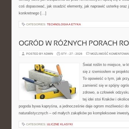
coś dopasować, jak osadzić elementy, jak naprawić usterkę oraz 
konkretnego […]
CATEGORIES:
TECHNOLOGIA A ETYKA
OGRÓD W RÓŻNYCH PORACH R
POSTED BY ADMIN
STY - 27 - 2026
MOŻLIWOŚĆ KOMENTOWA
Świat roślin to miejsce, w k
się z rzemiosłem w projekto
To opowieść o tym, jak pr
zamienić się w spójny ogród
zdrowo, a człowiek odzysk
tej idei stoi Kraków i okolic
pogoda bywa kapryśna, a jednocześnie daje ogrom możliwości do
naturalistycznych – od małych zakątków po kompleksowe inwesty
CATEGORIES:
ULICZNE KLASYKI