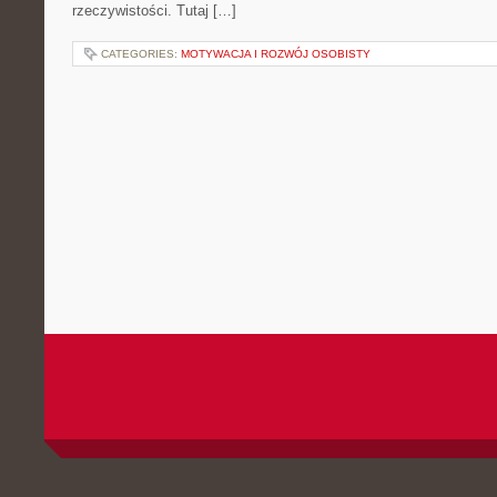
rzeczywistości. Tutaj […]
CATEGORIES:
MOTYWACJA I ROZWÓJ OSOBISTY