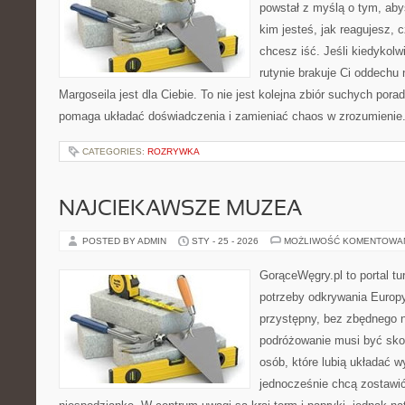
powstał z myślą o tym, aby
kim jesteś, jak reagujesz, 
chcesz iść. Jeśli kiedykolw
rutynie brakuje Ci oddechu 
Margoseila jest dla Ciebie. To nie jest kolejna zbiór suchych pora
pomaga układać doświadczenia i zamieniać chaos w zrozumienie
CATEGORIES:
ROZRYWKA
NAJCIEKAWSZE MUZEA
POSTED BY ADMIN
STY - 25 - 2026
MOŻLIWOŚĆ KOMENTOWA
GorąceWęgry.pl to portal tu
potrzeby odkrywania Europ
przystępny, bez zbędnego n
podróżowanie musi być sko
osób, które lubią układać w
jednocześnie chcą zostawić