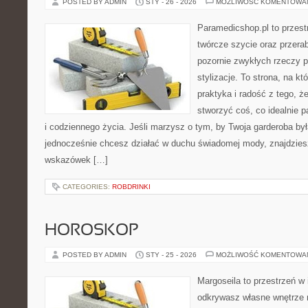
POSTED BY ADMIN
STY - 26 - 2026
MOŻLIWOŚĆ KOMENTOWA
Paramedicshop.pl to przest
twórcze szycie oraz przerab
pozornie zwykłych rzeczy 
stylizacje. To strona, na któ
praktyka i radość z tego, 
stworzyć coś, co idealnie p
i codziennego życia. Jeśli marzysz o tym, by Twoja garderoba by
jednocześnie chcesz działać w duchu świadomej mody, znajdziesz
wskazówek […]
CATEGORIES:
ROBDRINKI
HOROSKOP
POSTED BY ADMIN
STY - 25 - 2026
MOŻLIWOŚĆ KOMENTOWA
Margoseila to przestrzeń w 
odkrywasz własne wnętrze n