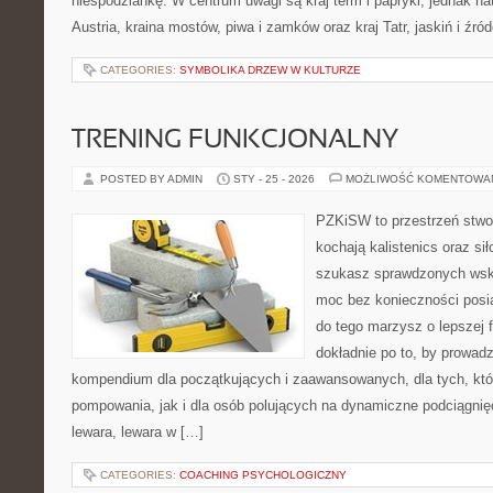
niespodziankę. W centrum uwagi są kraj term i papryki, jednak natu
Austria, kraina mostów, piwa i zamków oraz kraj Tatr, jaskiń i źró
CATEGORIES:
SYMBOLIKA DRZEW W KULTURZE
TRENING FUNKCJONALNY
POSTED BY ADMIN
STY - 25 - 2026
MOŻLIWOŚĆ KOMENTOWA
PZKiSW to przestrzeń stwor
kochają kalistenics oraz sił
szukasz sprawdzonych ws
moc bez konieczności posia
do tego marzysz o lepszej f
dokładnie po to, by prowadz
kompendium dla początkujących i zaawansowanych, dla tych, któr
pompowania, jak i dla osób polujących na dynamiczne podciągnię
lewara, lewara w […]
CATEGORIES:
COACHING PSYCHOLOGICZNY