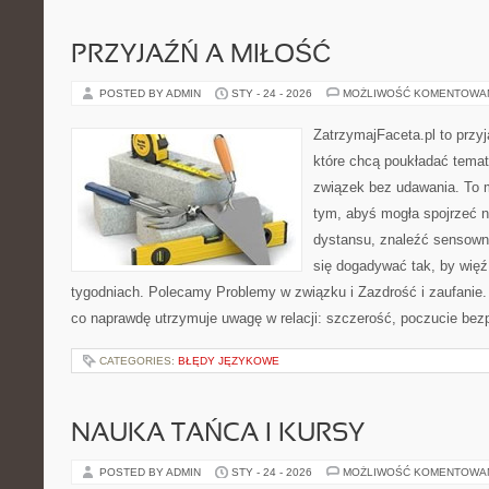
PRZYJAŹŃ A MIŁOŚĆ
POSTED BY ADMIN
STY - 24 - 2026
MOŻLIWOŚĆ KOMENTOWA
ZatrzymajFaceta.pl to przyj
które chcą poukładać temat
związek bez udawania. To 
tym, abyś mogła spojrzeć n
dystansu, znaleźć sensow
się dogadywać tak, by więź 
tygodniach. Polecamy Problemy w związku i Zazdrość i zaufanie. 
co naprawdę utrzymuje uwagę w relacji: szczerość, poczucie bez
CATEGORIES:
BŁĘDY JĘZYKOWE
NAUKA TAŃCA I KURSY
POSTED BY ADMIN
STY - 24 - 2026
MOŻLIWOŚĆ KOMENTOWA