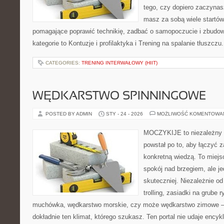
tego, czy dopiero zaczynas
masz za sobą wiele startów
pomagające poprawić technikię, zadbać o samopoczucie i zbudowa
kategorie to Kontuzje i profilaktyka i Trening na spalanie tłuszczu
CATEGORIES:
TRENING INTERWAŁOWY (HIIT)
WĘDKARSTWO SPINNINGOWE
POSTED BY ADMIN
STY - 24 - 2026
MOŻLIWOŚĆ KOMENTOWA
MOCZYKIJE to niezależny p
powstał po to, aby łączyć 
konkretną wiedzą. To miejs
spokój nad brzegiem, ale j
skuteczniej. Niezależnie od
trolling, zasiadki na grube 
muchówka, wędkarstwo morskie, czy może wędkarstwo zimowe
dokładnie ten klimat, którego szukasz. Ten portal nie udaje encyk