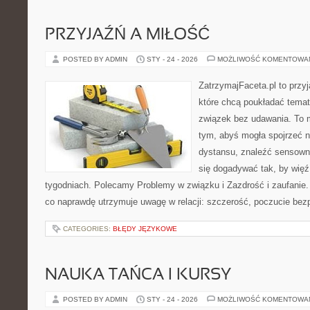
PRZYJAŹŃ A MIŁOŚĆ
POSTED BY ADMIN
STY - 24 - 2026
MOŻLIWOŚĆ KOMENTOWA
ZatrzymajFaceta.pl to przyj
które chcą poukładać temat
związek bez udawania. To 
tym, abyś mogła spojrzeć n
dystansu, znaleźć sensow
się dogadywać tak, by więź 
tygodniach. Polecamy Problemy w związku i Zazdrość i zaufanie. 
co naprawdę utrzymuje uwagę w relacji: szczerość, poczucie bez
CATEGORIES:
BŁĘDY JĘZYKOWE
NAUKA TAŃCA I KURSY
POSTED BY ADMIN
STY - 24 - 2026
MOŻLIWOŚĆ KOMENTOWA