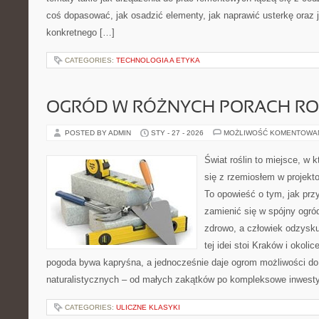
coś dopasować, jak osadzić elementy, jak naprawić usterkę oraz 
konkretnego […]
CATEGORIES:
TECHNOLOGIA A ETYKA
OGRÓD W RÓŻNYCH PORACH R
POSTED BY ADMIN
STY - 27 - 2026
MOŻLIWOŚĆ KOMENTOWA
Świat roślin to miejsce, w k
się z rzemiosłem w projekto
To opowieść o tym, jak pr
zamienić się w spójny ogród
zdrowo, a człowiek odzysk
tej idei stoi Kraków i okolic
pogoda bywa kapryśna, a jednocześnie daje ogrom możliwości do
naturalistycznych – od małych zakątków po kompleksowe inwesty
CATEGORIES:
ULICZNE KLASYKI