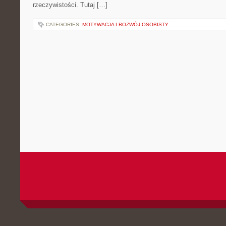
rzeczywistości. Tutaj […]
CATEGORIES:
MOTYWACJA I ROZWÓJ OSOBISTY