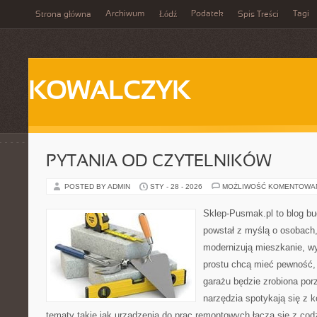
Archiwum
Podatek
Tagi
Strona główna
Łódź
Spis Treści
KOWALCZYK
PYTANIA OD CZYTELNIKÓW
POSTED BY ADMIN
STY - 28 - 2026
MOŻLIWOŚĆ KOMENTOWA
Sklep-Pusmak.pl to blog b
powstał z myślą o osobach
modernizują mieszkanie, w
prostu chcą mieć pewność,
garażu będzie zrobiona por
narzędzia spotykają się z 
tematy takie jak urządzenia do prac remontowych łączą się z cod