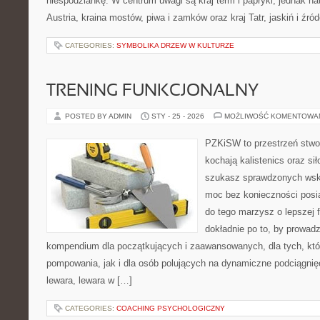
niespodziankę. W centrum uwagi są kraj term i papryki, jednak natu
Austria, kraina mostów, piwa i zamków oraz kraj Tatr, jaskiń i źró
CATEGORIES:
SYMBOLIKA DRZEW W KULTURZE
TRENING FUNKCJONALNY
POSTED BY ADMIN
STY - 25 - 2026
MOŻLIWOŚĆ KOMENTOWA
PZKiSW to przestrzeń stwor
kochają kalistenics oraz sił
szukasz sprawdzonych ws
moc bez konieczności posia
do tego marzysz o lepszej f
dokładnie po to, by prowadz
kompendium dla początkujących i zaawansowanych, dla tych, któr
pompowania, jak i dla osób polujących na dynamiczne podciągnię
lewara, lewara w […]
CATEGORIES:
COACHING PSYCHOLOGICZNY