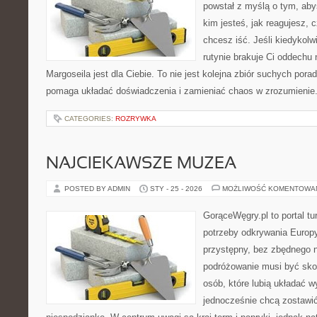
powstał z myślą o tym, aby
kim jesteś, jak reagujesz, 
chcesz iść. Jeśli kiedykolw
rutynie brakuje Ci oddechu 
Margoseila jest dla Ciebie. To nie jest kolejna zbiór suchych pora
pomaga układać doświadczenia i zamieniać chaos w zrozumienie
CATEGORIES:
ROZRYWKA
NAJCIEKAWSZE MUZEA
POSTED BY ADMIN
STY - 25 - 2026
MOŻLIWOŚĆ KOMENTOWA
GorąceWęgry.pl to portal tu
potrzeby odkrywania Europ
przystępny, bez zbędnego n
podróżowanie musi być sko
osób, które lubią układać w
jednocześnie chcą zostawić