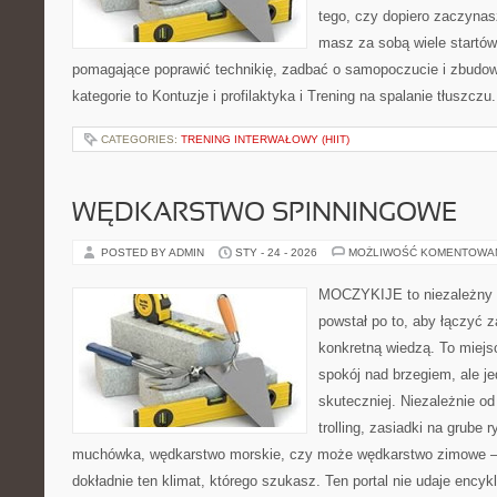
tego, czy dopiero zaczynas
masz za sobą wiele startów
pomagające poprawić technikię, zadbać o samopoczucie i zbudowa
kategorie to Kontuzje i profilaktyka i Trening na spalanie tłuszczu
CATEGORIES:
TRENING INTERWAŁOWY (HIIT)
WĘDKARSTWO SPINNINGOWE
POSTED BY ADMIN
STY - 24 - 2026
MOŻLIWOŚĆ KOMENTOWA
MOCZYKIJE to niezależny p
powstał po to, aby łączyć 
konkretną wiedzą. To miejs
spokój nad brzegiem, ale j
skuteczniej. Niezależnie od
trolling, zasiadki na grube 
muchówka, wędkarstwo morskie, czy może wędkarstwo zimowe
dokładnie ten klimat, którego szukasz. Ten portal nie udaje encyk