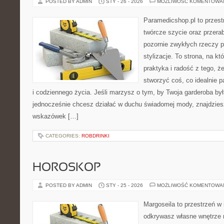
POSTED BY ADMIN
STY - 26 - 2026
MOŻLIWOŚĆ KOMENTOWA
Paramedicshop.pl to przest
twórcze szycie oraz przerab
pozornie zwykłych rzeczy 
stylizacje. To strona, na któ
praktyka i radość z tego, 
stworzyć coś, co idealnie p
i codziennego życia. Jeśli marzysz o tym, by Twoja garderoba by
jednocześnie chcesz działać w duchu świadomej mody, znajdziesz
wskazówek […]
CATEGORIES:
ROBDRINKI
HOROSKOP
POSTED BY ADMIN
STY - 25 - 2026
MOŻLIWOŚĆ KOMENTOWA
Margoseila to przestrzeń w 
odkrywasz własne wnętrze n