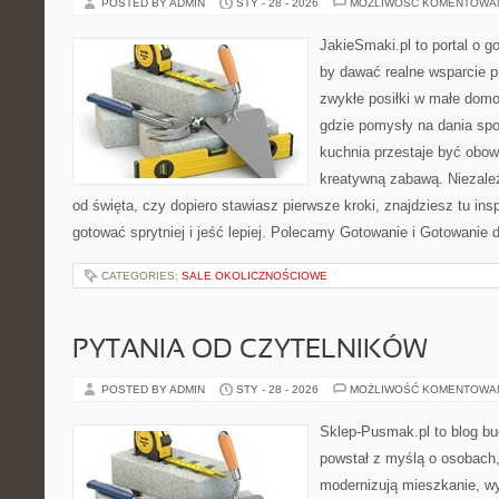
POSTED BY ADMIN
STY - 28 - 2026
MOŻLIWOŚĆ KOMENTOWA
JakieSmaki.pl to portal o g
by dawać realne wsparcie p
zwykłe posiłki w małe domo
gdzie pomysły na dania spo
kuchnia przestaje być obowi
kreatywną zabawą. Niezależ
od święta, czy dopiero stawiasz pierwsze kroki, znajdziesz tu ins
gotować sprytniej i jeść lepiej. Polecamy Gotowanie i Gotowanie 
CATEGORIES:
SALE OKOLICZNOŚCIOWE
PYTANIA OD CZYTELNIKÓW
POSTED BY ADMIN
STY - 28 - 2026
MOŻLIWOŚĆ KOMENTOWA
Sklep-Pusmak.pl to blog b
powstał z myślą o osobach
modernizują mieszkanie, w