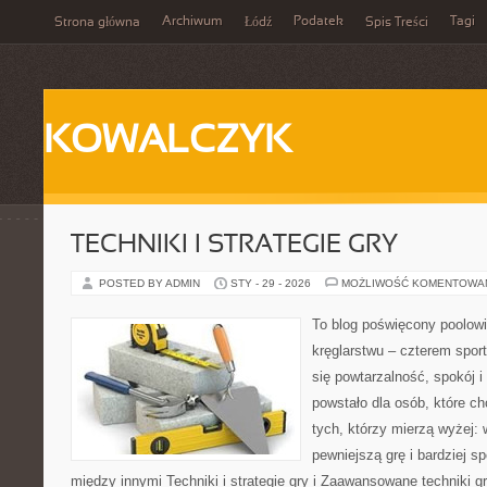
Archiwum
Podatek
Tagi
Strona główna
Łódź
Spis Treści
KOWALCZYK
TECHNIKI I STRATEGIE GRY
POSTED BY ADMIN
STY - 29 - 2026
MOŻLIWOŚĆ KOMENTOWA
To blog poświęcony poolowi
kręglarstwu – czterem sport
się powtarzalność, spokój i
powstało dla osób, które chc
tych, którzy mierzą wyżej:
pewniejszą grę i bardziej s
między innymi Techniki i strategie gry i Zaawansowane techniki g