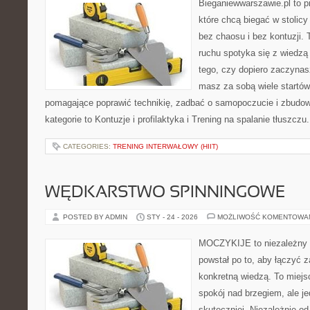
Bieganiewwarszawie.pl to p
które chcą biegać w stolicy
bez chaosu i bez kontuzji. 
ruchu spotyka się z wiedzą
tego, czy dopiero zaczynas
masz za sobą wiele startów
pomagające poprawić technikię, zadbać o samopoczucie i zbudowa
kategorie to Kontuzje i profilaktyka i Trening na spalanie tłuszczu
CATEGORIES:
TRENING INTERWAŁOWY (HIIT)
WĘDKARSTWO SPINNINGOWE
POSTED BY ADMIN
STY - 24 - 2026
MOŻLIWOŚĆ KOMENTOWA
MOCZYKIJE to niezależny p
powstał po to, aby łączyć 
konkretną wiedzą. To miejs
spokój nad brzegiem, ale j
skuteczniej. Niezależnie od