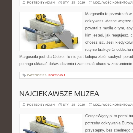
POSTED BY ADMIN
STY - 25 - 2026
MOŻLIWOŚĆ KOMENTOWA
Margoseila to przestrzeń w 
odkrywasz własne wnętrze n
powstał z myślą o tym, aby
kim jesteś, jak reagujesz, 
chcesz iść. Jeśli kiedykolw
rutynie brakuje Ci oddechu 
Margoseila jest dla Ciebie. To nie jest kolejna zbiór suchych pora
pomaga układać doświadczenia i zamieniać chaos w zrozumienie
CATEGORIES:
ROZRYWKA
NAJCIEKAWSZE MUZEA
POSTED BY ADMIN
STY - 25 - 2026
MOŻLIWOŚĆ KOMENTOWA
GorąceWęgry.pl to portal tu
potrzeby odkrywania Europ
przystępny, bez zbędnego n