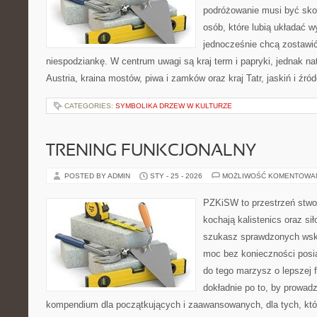
podróżowanie musi być sko
osób, które lubią układać w
jednocześnie chcą zostawić
niespodziankę. W centrum uwagi są kraj term i papryki, jednak natu
Austria, kraina mostów, piwa i zamków oraz kraj Tatr, jaskiń i źró
CATEGORIES:
SYMBOLIKA DRZEW W KULTURZE
TRENING FUNKCJONALNY
POSTED BY ADMIN
STY - 25 - 2026
MOŻLIWOŚĆ KOMENTOWA
PZKiSW to przestrzeń stwor
kochają kalistenics oraz sił
szukasz sprawdzonych ws
moc bez konieczności posia
do tego marzysz o lepszej f
dokładnie po to, by prowadz
kompendium dla początkujących i zaawansowanych, dla tych, któr