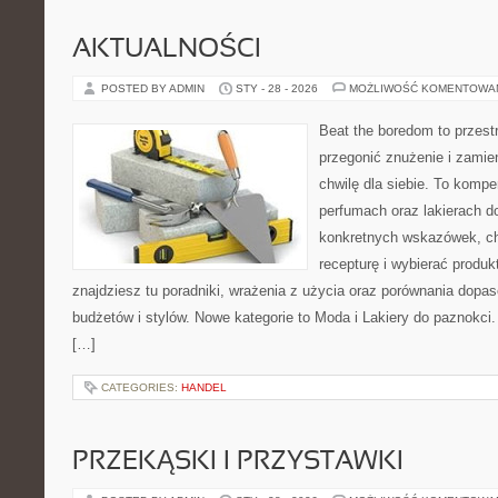
AKTUALNOŚCI
POSTED BY ADMIN
STY - 28 - 2026
MOŻLIWOŚĆ KOMENTOWA
Beat the boredom to przest
przegonić znużenie i zamie
chwilę dla siebie. To komp
perfumach oraz lakierach d
konkretnych wskazówek, ch
recepturę i wybierać produk
znajdziesz tu poradniki, wrażenia z użycia oraz porównania dopa
budżetów i stylów. Nowe kategorie to Moda i Lakiery do paznokci.
[…]
CATEGORIES:
HANDEL
PRZEKĄSKI I PRZYSTAWKI