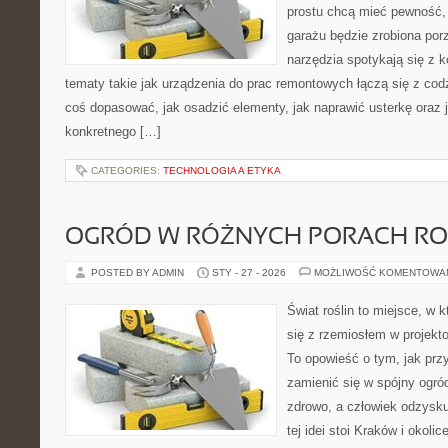
prostu chcą mieć pewność,
garażu będzie zrobiona por
narzędzia spotykają się z 
tematy takie jak urządzenia do prac remontowych łączą się z cod
coś dopasować, jak osadzić elementy, jak naprawić usterkę oraz 
konkretnego […]
CATEGORIES:
TECHNOLOGIA A ETYKA
OGRÓD W RÓŻNYCH PORACH R
POSTED BY ADMIN
STY - 27 - 2026
MOŻLIWOŚĆ KOMENTOWA
Świat roślin to miejsce, w k
się z rzemiosłem w projekto
To opowieść o tym, jak pr
zamienić się w spójny ogród
zdrowo, a człowiek odzysk
tej idei stoi Kraków i okolic