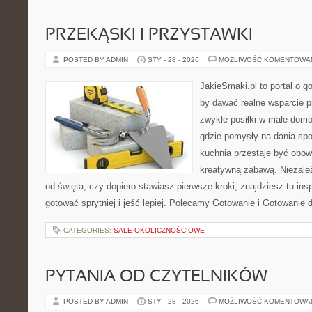
PRZEKĄSKI I PRZYSTAWKI
POSTED BY ADMIN
STY - 28 - 2026
MOŻLIWOŚĆ KOMENTOWA
JakieSmaki.pl to portal o g
by dawać realne wsparcie p
zwykłe posiłki w małe domo
gdzie pomysły na dania spo
kuchnia przestaje być obowi
kreatywną zabawą. Niezależ
od święta, czy dopiero stawiasz pierwsze kroki, znajdziesz tu ins
gotować sprytniej i jeść lepiej. Polecamy Gotowanie i Gotowanie 
CATEGORIES:
SALE OKOLICZNOŚCIOWE
PYTANIA OD CZYTELNIKÓW
POSTED BY ADMIN
STY - 28 - 2026
MOŻLIWOŚĆ KOMENTOWA