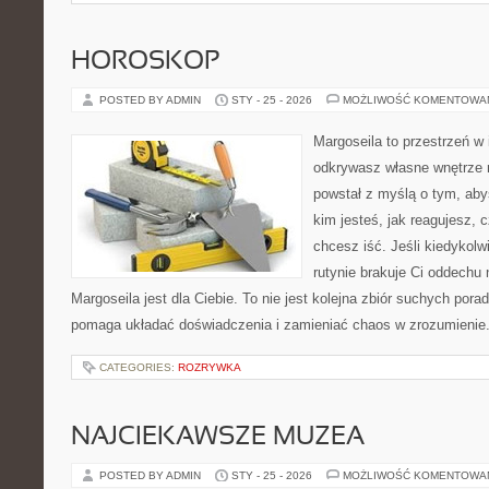
HOROSKOP
POSTED BY ADMIN
STY - 25 - 2026
MOŻLIWOŚĆ KOMENTOWA
Margoseila to przestrzeń w 
odkrywasz własne wnętrze n
powstał z myślą o tym, aby
kim jesteś, jak reagujesz, 
chcesz iść. Jeśli kiedykolw
rutynie brakuje Ci oddechu 
Margoseila jest dla Ciebie. To nie jest kolejna zbiór suchych pora
pomaga układać doświadczenia i zamieniać chaos w zrozumienie
CATEGORIES:
ROZRYWKA
NAJCIEKAWSZE MUZEA
POSTED BY ADMIN
STY - 25 - 2026
MOŻLIWOŚĆ KOMENTOWA