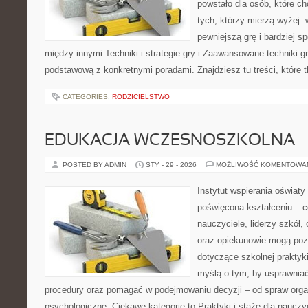
powstało dla osób, które chc
tych, którzy mierzą wyżej:
pewniejszą grę i bardziej s
między innymi Techniki i strategie gry i Zaawansowane techniki g
podstawową z konkretnymi poradami. Znajdziesz tu treści, które 
CATEGORIES:
RODZICIELSTWO
EDUKACJA WCZESNOSZKOLNA
POSTED BY ADMIN
STY - 29 - 2026
MOŻLIWOŚĆ KOMENTOWA
Instytut wspierania oświaty
poświęcona kształceniu – 
nauczyciele, liderzy szkół,
oraz opiekunowie mogą poz
dotyczące szkolnej praktyki
myślą o tym, by usprawniać
procedury oraz pomagać w podejmowaniu decyzji – od spraw orga
psychologiczne. Ciekawe kategorie to Praktyki i staże dla nauczyc