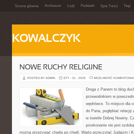
Archiwum
Podatek
Tagi
Strona główna
Łódź
Spis Treści
KOWALCZYK
NOWE RUCHY RELIGIJNE
POSTED BY ADMIN
STY - 31 - 2026
MOŻLIWOŚĆ KOMENTOWA
Droga z Panem to blog duc
przewodnikiem w powszedni
wędrówce. To miejsce dla o
do Pana, pogłębiać relację
w świetle Dobrej Nowiny. Ca
przekonanie nie jest ozdobą
można przeżywać chwila po chwili. Warto przeczytać Judaizm i 