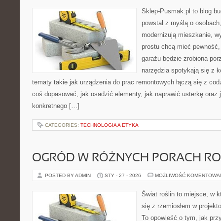
Sklep-Pusmak.pl to blog b
powstał z myślą o osobach
modernizują mieszkanie, w
prostu chcą mieć pewność,
garażu będzie zrobiona por
narzędzia spotykają się z 
tematy takie jak urządzenia do prac remontowych łączą się z cod
coś dopasować, jak osadzić elementy, jak naprawić usterkę oraz 
konkretnego […]
CATEGORIES:
TECHNOLOGIA A ETYKA
OGRÓD W RÓŻNYCH PORACH R
POSTED BY ADMIN
STY - 27 - 2026
MOŻLIWOŚĆ KOMENTOWA
Świat roślin to miejsce, w k
się z rzemiosłem w projekto
To opowieść o tym, jak pr