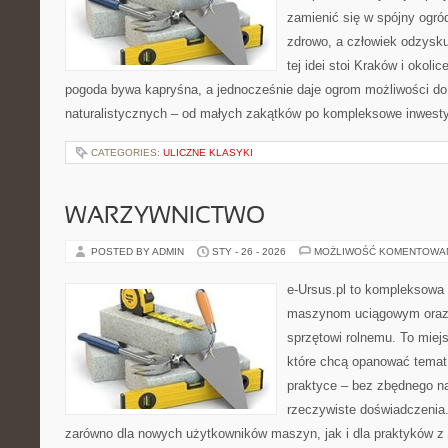
zamienić się w spójny ogród
zdrowo, a człowiek odzysk
tej idei stoi Kraków i okolic
pogoda bywa kapryśna, a jednocześnie daje ogrom możliwości do
naturalistycznych – od małych zakątków po kompleksowe inwesty
CATEGORIES:
ULICZNE KLASYKI
WARZYWNICTWO
POSTED BY ADMIN
STY - 26 - 2026
MOŻLIWOŚĆ KOMENTOWA
e-Ursus.pl to kompleksowa
maszynom uciągowym oraz 
sprzętowi rolnemu. To miej
które chcą opanować temat
praktyce – bez zbędnego na
rzeczywiste doświadczenia
zarówno dla nowych użytkowników maszyn, jak i dla praktyków z 