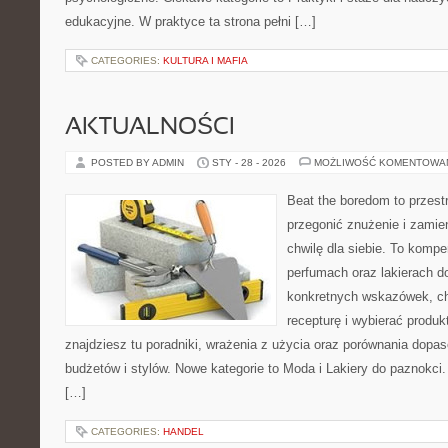
edukacyjne. W praktyce ta strona pełni […]
CATEGORIES:
KULTURA I MAFIA
AKTUALNOŚCI
POSTED BY ADMIN
STY - 28 - 2026
MOŻLIWOŚĆ KOMENTOWA
Beat the boredom to przest
przegonić znużenie i zamie
chwilę dla siebie. To komp
perfumach oraz lakierach d
konkretnych wskazówek, ch
recepturę i wybierać produk
znajdziesz tu poradniki, wrażenia z użycia oraz porównania dopa
budżetów i stylów. Nowe kategorie to Moda i Lakiery do paznokci.
[…]
CATEGORIES:
HANDEL