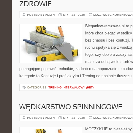
ZDROWIE
POSTED BY ADMIN
STY - 24 - 2026
MOŻLIWOŚĆ KOMENTOWA
Bieganiewwarszawie.pl to p
które chcą biegać w stolicy
bez chaosu i bez kontuzji. 
ruchu spotyka się z wiedzą
tego, czy dopiero zaczynas
masz za sobą wiele startów
pomagające poprawić technikię, zadbać o samopoczucie i zbudowa
kategorie to Kontuzje i profilaktyka i Trening na spalanie tłuszczu
CATEGORIES:
TRENING INTERWAŁOWY (HIIT)
WĘDKARSTWO SPINNINGOWE
POSTED BY ADMIN
STY - 24 - 2026
MOŻLIWOŚĆ KOMENTOWA
MOCZYKIJE to niezależny p