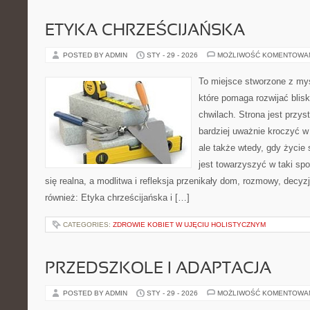
ETYKA CHRZEŚCIJAŃSKA
POSTED BY ADMIN
STY - 29 - 2026
MOŻLIWOŚĆ KOMENTOWA
To miejsce stworzone z myś
które pomaga rozwijać bli
chwilach. Strona jest przys
bardziej uważnie kroczyć w 
ale także wtedy, gdy życie
jest towarzyszyć w taki sp
się realna, a modlitwa i refleksja przenikały dom, rozmowy, decyzj
również: Etyka chrześcijańska i […]
CATEGORIES:
ZDROWIE KOBIET W UJĘCIU HOLISTYCZNYM
PRZEDSZKOLE I ADAPTACJA
POSTED BY ADMIN
STY - 29 - 2026
MOŻLIWOŚĆ KOMENTOWA