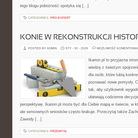
tego blogu pobożność spotyka się […]
CATEGORIES:
PRO-EXPERT
KONIE W REKONSTRUKCJI HISTO
POSTED BY ADMIN
STY - 30 - 2026
MOŻLIWOŚĆ KOMENTOWA
Ikarion.pl to przyjazna stro
wiedzę z świeżym spojrzen
dla osób, które lubią konkr
poznawać nowe pomysły. C
tak, aby użytkownik wygodni
ułatwiają codzienne decyzje
perspektywę. Ikarion.pl może być dla Ciebie mapą w świecie, w kt
ale sensownych wniosków często brakuje. Przeczytaj także Zacho
Zawody […]
CATEGORIES:
PRZEMYSŁ