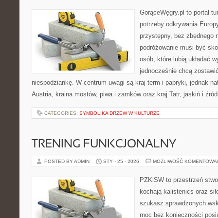
GorąceWęgry.pl to portal tu
potrzeby odkrywania Europ
przystępny, bez zbędnego n
podróżowanie musi być sko
osób, które lubią układać w
jednocześnie chcą zostawić
niespodziankę. W centrum uwagi są kraj term i papryki, jednak natu
Austria, kraina mostów, piwa i zamków oraz kraj Tatr, jaskiń i źró
CATEGORIES:
SYMBOLIKA DRZEW W KULTURZE
TRENING FUNKCJONALNY
POSTED BY ADMIN
STY - 25 - 2026
MOŻLIWOŚĆ KOMENTOWA
PZKiSW to przestrzeń stwor
kochają kalistenics oraz sił
szukasz sprawdzonych ws
moc bez konieczności posia