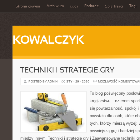
Archiwum
Podatek
Tagi
Strona główna
Łódź
Spis Treści
KOWALCZYK
TECHNIKI I STRATEGIE GRY
POSTED BY ADMIN
STY - 29 - 2026
MOŻLIWOŚĆ KOMENTOWA
To blog poświęcony poolowi
kręglarstwu – czterem sport
się powtarzalność, spokój i
powstało dla osób, które chc
tych, którzy mierzą wyżej:
pewniejszą grę i bardziej s
między innymi Techniki i strategie gry i Zaawansowane techniki g