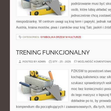
podróżowanie musi być sko
osób, które lubią układać w
jednocześnie chcą zostawić
niespodziankę. W centrum uwagi są kraj term i papryki, jednak natu
Austria, kraina mostów, piwa i zamków oraz kraj Tatr, jaskiń i źró
CATEGORIES:
SYMBOLIKA DRZEW W KULTURZE
TRENING FUNKCJONALNY
POSTED BY ADMIN
STY - 25 - 2026
MOŻLIWOŚĆ KOMENTOWA
PZKiSW to przestrzeń stwor
kochają kalistenics oraz sił
szukasz sprawdzonych ws
moc bez konieczności posia
do tego marzysz o lepszej f
dokładnie po to, by prowadz
kompendium dla początkujących i zaawansowanych, dla tych, któr