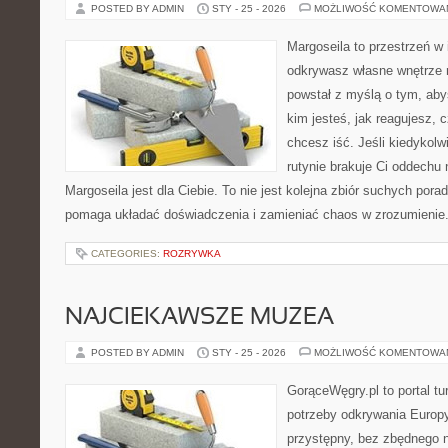
POSTED BY ADMIN
STY - 25 - 2026
MOŻLIWOŚĆ KOMENTOWA
Margoseila to przestrzeń w 
odkrywasz własne wnętrze n
powstał z myślą o tym, aby
kim jesteś, jak reagujesz, 
chcesz iść. Jeśli kiedykolw
rutynie brakuje Ci oddechu 
Margoseila jest dla Ciebie. To nie jest kolejna zbiór suchych pora
pomaga układać doświadczenia i zamieniać chaos w zrozumienie
CATEGORIES:
ROZRYWKA
NAJCIEKAWSZE MUZEA
POSTED BY ADMIN
STY - 25 - 2026
MOŻLIWOŚĆ KOMENTOWA
GorąceWęgry.pl to portal tu
potrzeby odkrywania Europ
przystępny, bez zbędnego n