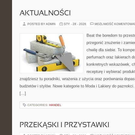
AKTUALNOŚCI
POSTED BY ADMIN
STY - 28 - 2026
MOŻLIWOŚĆ KOMENTOWA
Beat the boredom to przest
przegonić znużenie i zamie
chwilę dla siebie. To komp
perfumach oraz lakierach d
konkretnych wskazówek, ch
recepturę i wybierać produk
znajdziesz tu poradniki, wrażenia z użycia oraz porównania dopa
budżetów i stylów. Nowe kategorie to Moda i Lakiery do paznokci.
[…]
CATEGORIES:
HANDEL
PRZEKĄSKI I PRZYSTAWKI