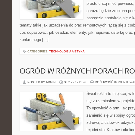
prostu chcą mieć pewność,
garażu będzie zrobiona por
narzędzia spotykają się z 
tematy takie jak urządzenia do prac remontowych łączą się z cod
coś dopasować, jak osadzić elementy, jak naprawić usterkę oraz 
konkretnego […]
CATEGORIES:
TECHNOLOGIA A ETYKA
OGRÓD W RÓŻNYCH PORACH R
POSTED BY ADMIN
STY - 27 - 2026
MOŻLIWOŚĆ KOMENTOWA
Świat roślin to miejsce, w k
się z rzemiosłem w projekto
To opowieść o tym, jak pr
zamienić się w spójny ogród
zdrowo, a człowiek odzysk
tej idei stoi Kraków i okolic