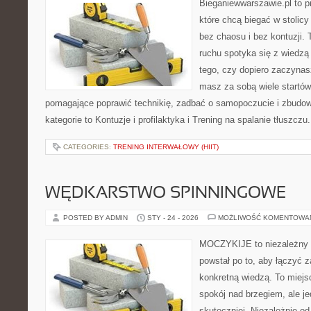
Bieganiewwarszawie.pl to p
które chcą biegać w stolicy
bez chaosu i bez kontuzji. 
ruchu spotyka się z wiedzą
tego, czy dopiero zaczynas
masz za sobą wiele startów
pomagające poprawić technikię, zadbać o samopoczucie i zbudowa
kategorie to Kontuzje i profilaktyka i Trening na spalanie tłuszczu
CATEGORIES:
TRENING INTERWAŁOWY (HIIT)
WĘDKARSTWO SPINNINGOWE
POSTED BY ADMIN
STY - 24 - 2026
MOŻLIWOŚĆ KOMENTOWA
MOCZYKIJE to niezależny p
powstał po to, aby łączyć 
konkretną wiedzą. To miejs
spokój nad brzegiem, ale j
skuteczniej. Niezależnie od