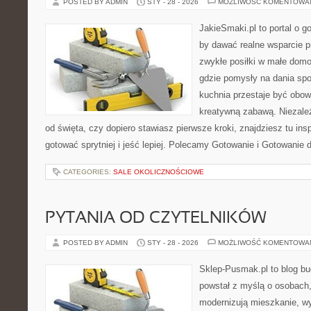
POSTED BY ADMIN
STY - 28 - 2026
MOŻLIWOŚĆ KOMENTOWA
JakieSmaki.pl to portal o g
by dawać realne wsparcie p
zwykłe posiłki w małe domo
gdzie pomysły na dania spo
kuchnia przestaje być obowi
kreatywną zabawą. Niezależ
od święta, czy dopiero stawiasz pierwsze kroki, znajdziesz tu ins
gotować sprytniej i jeść lepiej. Polecamy Gotowanie i Gotowanie 
CATEGORIES:
SALE OKOLICZNOŚCIOWE
PYTANIA OD CZYTELNIKÓW
POSTED BY ADMIN
STY - 28 - 2026
MOŻLIWOŚĆ KOMENTOWA
Sklep-Pusmak.pl to blog b
powstał z myślą o osobach
modernizują mieszkanie, w