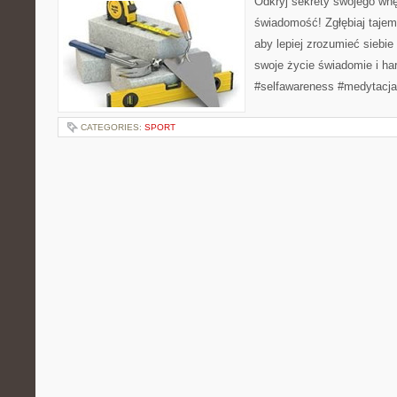
Odkryj sekrety swojego wnęt
świadomość! Zgłębiaj tajem
aby lepiej zrozumieć siebie 
swoje życie świadomie i ha
#selfawareness #medytacja
CATEGORIES:
SPORT