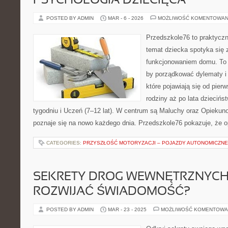
PSYCHOLOGIA DZIECIĘCA
POSTED BY ADMIN
MAR - 6 - 2026
MOŻLIWOŚĆ KOMENTOWAN
Przedszkole76 to praktyczny
temat dziecka spotyka się 
funkcjonowaniem domu. To 
by porządkować dylematy i
które pojawiają się od pier
rodziny aż po lata dziecińs
tygodniu i Uczeń (7–12 lat). W centrum są Maluchy oraz Opiekunow
poznaje się na nowo każdego dnia. Przedszkole76 pokazuje, że o
CATEGORIES:
PRZYSZŁOŚĆ MOTORYZACJI – POJAZDY AUTONOMICZNE
SEKRETY DROG WEWNĘTRZNYCH:
ROZWIJAĆ ŚWIADOMOŚĆ?
POSTED BY ADMIN
MAR - 23 - 2025
MOŻLIWOŚĆ KOMENTOWA