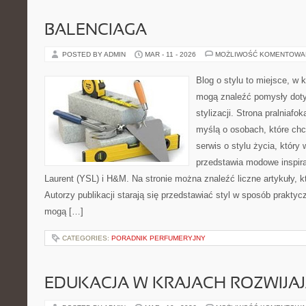
BALENCIAGA
POSTED BY ADMIN
MAR - 11 - 2026
MOŻLIWOŚĆ KOMENTOWA
Blog o stylu to miejsce, w k
mogą znaleźć pomysły dot
stylizacji. Strona pralniafo
myślą o osobach, które chcą
serwis o stylu życia, który
przedstawia modowe inspir
Laurent (YSL) i H&M. Na stronie można znaleźć liczne artykuły, k
Autorzy publikacji starają się przedstawiać styl w sposób praktyc
mogą […]
CATEGORIES:
PORADNIK PERFUMERYJNY
EDUKACJA W KRAJACH ROZWIJAJ