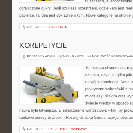
tłuszczach, a jednocześni
ograniczone cukry. Jeśli szukasz przestrzeni, gdzie keto jest real
papierze, ta idea jest dokładnie o tym. Nowe kategorie na stronie 
CATEGORIES:
IRISHROOTS
KOREPETYCJE
POSTED BY ADMIN
MAR - 8 - 2026
MOŻLIWOŚĆ KOMENTOWAN
To miejsce stworzone z myś
szeroko, czyli nie tylko jak
rozwój kompetencji. Nasz b
praktyczne wskazówki z po
młodzieży, bliskim oraz w
świecie wiedzy w sposób s
nauka była łatwiejsza, a jednocześnie wartościowa – tak, by prowa
Ciekawe adresy to Źłobki i Rozwój dziecka Strona rozwija ideę, ż
CATEGORIES:
EKSPEDYCJE I WYPRAWY