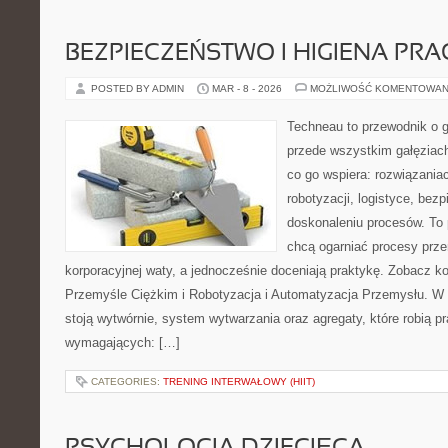
BEZPIECZEŃSTWO I HIGIENA PRA
POSTED BY ADMIN
MAR - 8 - 2026
MOŻLIWOŚĆ KOMENTOWAN
Techneau to przewodnik o 
przede wszystkim gałęziach
co go wspiera: rozwiązaniac
robotyzacji, logistyce, bez
doskonaleniu procesów. To 
chcą ogarniać procesy prz
korporacyjnej waty, a jednocześnie doceniają praktykę. Zobacz 
Przemyśle Ciężkim i Robotyzacja i Automatyzacja Przemysłu. W 
stoją wytwórnie, system wytwarzania oraz agregaty, które robią 
wymagających: […]
CATEGORIES:
TRENING INTERWAŁOWY (HIIT)