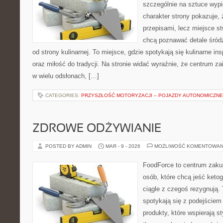
szczególnie na sztuce wyp
charakter strony pokazuje, ż
przepisami, lecz miejsce st
chcą poznawać detale śród
od strony kulinarnej. To miejsce, gdzie spotykają się kulinarne i
oraz miłość do tradycji. Na stronie widać wyraźnie, że centrum z
w wielu odsłonach, […]
CATEGORIES:
PRZYSZŁOŚĆ MOTORYZACJI – POJAZDY AUTONOMICZNE
ZDROWE ODŻYWIANIE
POSTED BY ADMIN
MAR - 9 - 2026
MOŻLIWOŚĆ KOMENTOWAN
FoodForce to centrum zaku
osób, które chcą jeść keto
ciągle z czegoś rezygnują.
spotykają się z podejście
produkty, które wspierają st