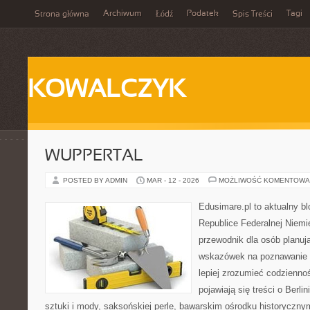
Archiwum
Podatek
Tagi
Strona główna
Łódź
Spis Treści
KOWALCZYK
WUPPERTAL
POSTED BY ADMIN
MAR - 12 - 2026
MOŻLIWOŚĆ KOMENTOWA
Edusimare.pl to aktualny b
Republice Federalnej Niemie
przewodnik dla osób planuj
wskazówek na poznawanie 
lepiej zrozumieć codzienno
pojawiają się treści o Berl
sztuki i mody, saksońskiej perle, bawarskim ośrodku historycz