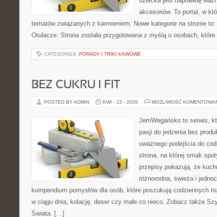
dziecka jest naprawdę wa
akcesoriów. To portal, w k
tematów związanych z karmieniem. Nowe kategorie na stronie to: 
Otulacze. Strona została przygotowana z myślą o osobach, które
CATEGORIES:
PORADY I TRIKI KAWOWE
BEZ CUKRU I FIT
POSTED BY ADMIN
KWI - 23 - 2026
MOŻLIWOŚĆ KOMENTOWA
JemWegańsko to serwis, kt
pasji do jedzenia bez prod
uważnego podejścia do cod
strona, na której smak spot
przepisy pokazują, że kuc
różnorodna, świeża i jedno
kompendium pomysłów dla osób, które poszukują codziennych roz
w ciągu dnia, kolację, deser czy małe co nieco. Zobacz także Szy
Świata. […]