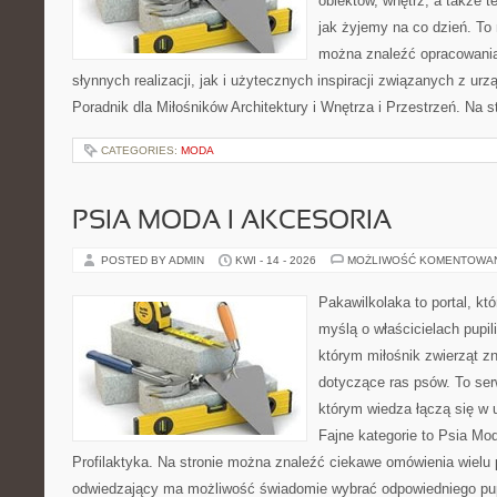
obiektów, wnętrz, a także t
jak żyjemy na co dzień. To
można znaleźć opracowani
słynnych realizacji, jak i użytecznych inspiracji związanych z 
Poradnik dla Miłośników Architektury i Wnętrza i Przestrzeń. Na st
CATEGORIES:
MODA
PSIA MODA I AKCESORIA
POSTED BY ADMIN
KWI - 14 - 2026
MOŻLIWOŚĆ KOMENTOWA
Pakawilkolaka to portal, kt
myślą o właścicielach pupil
którym miłośnik zwierząt zn
dotyczące ras psów. To se
którym wiedza łączą się w 
Fajne kategorie to Psia Mod
Profilaktyka. Na stronie można znaleźć ciekawe omówienia wielu 
odwiedzający ma możliwość świadomie wybrać odpowiedniego pup