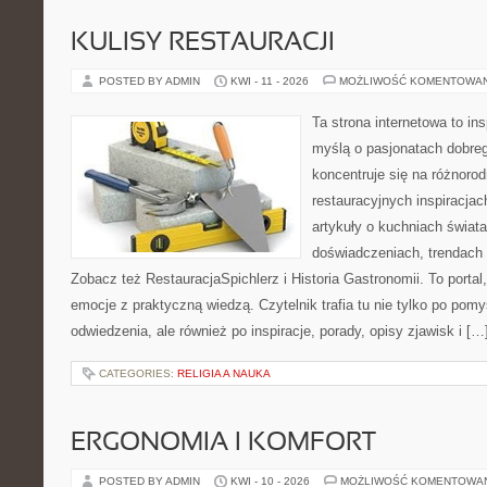
KULISY RESTAURACJI
POSTED BY ADMIN
KWI - 11 - 2026
MOŻLIWOŚĆ KOMENTOWA
Ta strona internetowa to in
myślą o pasjonatach dobreg
koncentruje się na różnoro
restauracyjnych inspiracjac
artykuły o kuchniach świata
doświadczeniach, trendach i
Zobacz też RestauracjaSpichlerz i Historia Gastronomii. To portal,
emocje z praktyczną wiedzą. Czytelnik trafia tu nie tylko po pomy
odwiedzenia, ale również po inspiracje, porady, opisy zjawisk i […
CATEGORIES:
RELIGIA A NAUKA
ERGONOMIA I KOMFORT
POSTED BY ADMIN
KWI - 10 - 2026
MOŻLIWOŚĆ KOMENTOWA