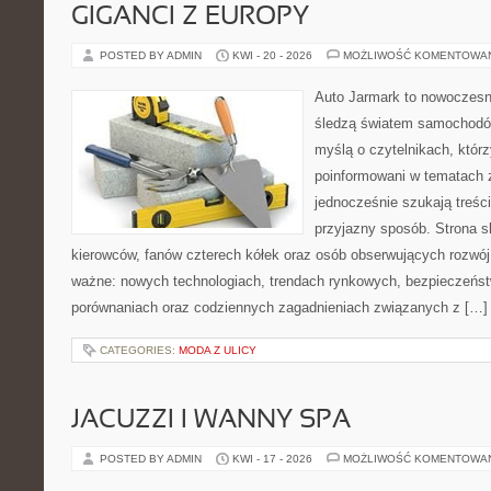
GIGANCI Z EUROPY
POSTED BY ADMIN
KWI - 20 - 2026
MOŻLIWOŚĆ KOMENTOWA
Auto Jarmark to nowoczesna
śledzą światem samochodów
myślą o czytelnikach, któr
poinformowani w tematach 
jednocześnie szukają treśc
przyjazny sposób. Strona sk
kierowców, fanów czterech kółek oraz osób obserwujących rozwój
ważne: nowych technologiach, trendach rynkowych, bezpieczeństwi
porównaniach oraz codziennych zagadnieniach związanych z […]
CATEGORIES:
MODA Z ULICY
JACUZZI I WANNY SPA
POSTED BY ADMIN
KWI - 17 - 2026
MOŻLIWOŚĆ KOMENTOWA