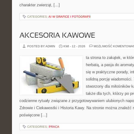
charakter zwierząt, […]
CATEGORIES:
AI W GRAFICE I FOTOGRAFII
AKCESORIA KAWOWE
POSTED BY ADMIN
KWI - 12 - 2026
MOŻLIWOŚĆ KOMENTOWA
ta strona to zakątek, w któ
herbatą, a pasja do aroma
się w praktyczne porady, in
solidną porcję wiadomości. 
stworzony dla miłośników ka
także dla tych, którzy po p
codzienne rytuały związane z przygotowywaniem ulubionych nap
Zdrowie i Ciekawostki i Historia Kawy. Na stronie można znaleźć
poświęcone […]
CATEGORIES:
PRACA