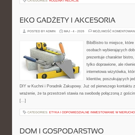
CATEGORIES:
RODZINA I RELACJE
EKO GADŻETY I AKCESORIA
POSTED BY ADMIN
MAJ - 4 - 2026
MOŻLIWOŚĆ KOMENTOWAN
BibiBistro to miejsce, które
osobach wybierających dob
prezentuje charakter bistro
tylko doprawione, ale równ
internetowa wizytówka, któ
klientów, poszukujących je
DIY w Kuchni i Poradnik Zakupowy. Już od pierwszego kontaktu
wrażenie, że ta przestrzeń stawia na swobodę połączoną z gościn
[…]
CATEGORIES:
ETYKA I ODPOWIEDZIALNE INWESTOWANIE W NIERUCH
DOM I GOSPODARSTWO