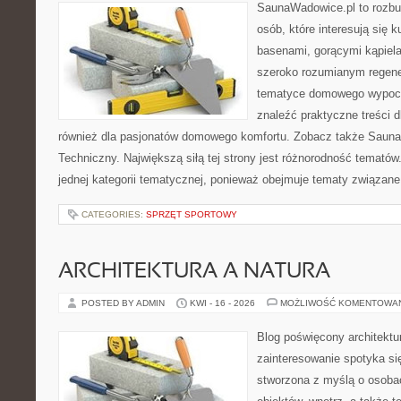
SaunaWadowice.pl to rozbu
osób, które interesują się k
basenami, gorącymi kąpiel
szeroko rozumianym regener
tematyce domowego wypocz
znaleźć praktyczne treści d
również dla pasjonatów domowego komfortu. Zobacz także Sauna
Techniczny. Największą siłą tej strony jest różnorodność tematów
jednej kategorii tematycznej, ponieważ obejmuje tematy związane
CATEGORIES:
SPRZĘT SPORTOWY
ARCHITEKTURA A NATURA
POSTED BY ADMIN
KWI - 16 - 2026
MOŻLIWOŚĆ KOMENTOWA
Blog poświęcony architektu
zainteresowanie spotyka si
stworzona z myślą o osobac