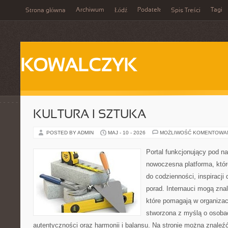
Archiwum
Podatek
Tagi
Strona główna
Łódź
Spis Treści
KOWALCZYK
KULTURA I SZTUKA
POSTED BY ADMIN
MAJ - 10 - 2026
MOŻLIWOŚĆ KOMENTOWA
Portal funkcjonujący pod 
nowoczesna platforma, któr
do codzienności, inspiracji
porad. Internauci mogą znal
które pomagają w organizacj
stworzona z myślą o osoba
autentyczności oraz harmonii i balansu. Na stronie można znaleź