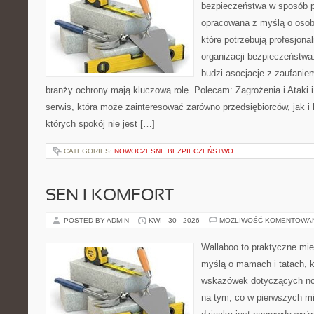
bezpieczeństwa w sposób p
opracowana z myślą o osoba
które potrzebują profesjon
organizacji bezpieczeństw
budzi asocjacje z zaufaniem
branży ochrony mają kluczową rolę. Polecam: Zagrożenia i Ataki i 
serwis, która może zainteresować zarówno przedsiębiorców, jak i 
których spokój nie jest […]
CATEGORIES:
NOWOCZESNE BEZPIECZEŃSTWO
SEN I KOMFORT
POSTED BY ADMIN
KWI - 30 - 2026
MOŻLIWOŚĆ KOMENTOWA
Wallaboo to praktyczne mie
myślą o mamach i tatach, 
wskazówek dotyczących now
na tym, co w pierwszych mi