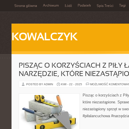
Archiwum
Podatek
Tagi
Strona główna
Łódź
Spis Treści
KOWALCZYK
PISZĄC O KORZYŚCIACH Z PIŁY 
NARZĘDZIE, KTÓRE NIEZASTĄPI
POSTED BY ADMIN
KWI - 22 - 2025
MOŻLIWOŚĆ KOMENTOWA
Pisząc o korzyściach z Pił
które niezastąpione. Spraw
niezastąpiony sprzęt w swo
#piłalancuchowa #narzędzi