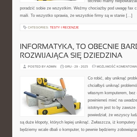
techniki mamy niepowtarzal
poradzić sobie ze wszystkim. Weźmy chociażby pod uwagę fax c
maili. To wszystko sprawia, że wszystkie firmy są w stanie […]
CATEGORIES:
TESTY I RECENZJE
INFORMATYKA, TO OBECNIE BA
ROZWIJAJĄCA SIĘ DZIEDZINA
POSTED BY ADMIN
GRU - 29 - 2025
MOŻLIWOŚĆ KOMENTOWA
Co robić, aby uniknąć pro
chciałbyś uniknąć problem
własnym komputerem, bez c
powinieneś mieć na uwadze
istotnym jest to by zawsze 
powiedział, że wszyscy lud
są duże kłopoty, których lepiej uniknąć. Zwłaszcza, iż komputery n
będziemy wcale dbali o komputer, to pewnie będziemy zobowiąza