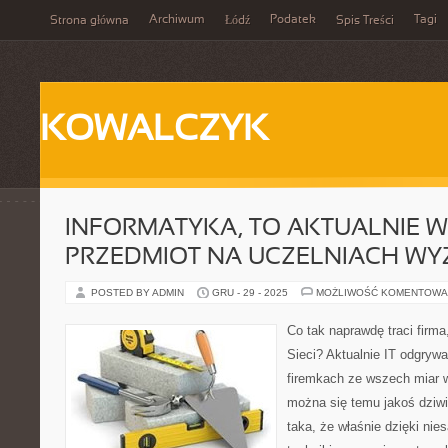
Archiwum
Podatek
Tagi
Strona główna
Łódź
Spis Treści
KOWALCZYK
INFORMATYKA, TO AKTUALNIE 
PRZEDMIOT NA UCZELNIACH WY
POSTED BY ADMIN
GRU - 29 - 2025
MOŻLIWOŚĆ KOMENTOWA
Co tak naprawdę traci firma
Sieci? Aktualnie IT odgryw
firemkach ze wszech miar w
można się temu jakoś dziwi
taka, że właśnie dzięki n