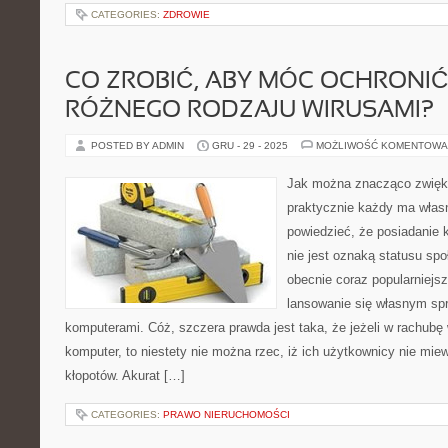
CATEGORIES:
ZDROWIE
CO ZROBIĆ, ABY MÓC OCHRONIĆ
RÓŻNEGO RODZAJU WIRUSAMI?
POSTED BY ADMIN
GRU - 29 - 2025
MOŻLIWOŚĆ KOMENTOWA
Jak można znacząco zwięks
praktycznie każdy ma włas
powiedzieć, że posiadanie
nie jest oznaką statusu spo
obecnie coraz popularniejs
lansowanie się własnym sp
komputerami. Cóż, szczera prawda jest taka, że jeżeli w rachubę
komputer, to niestety nie można rzec, iż ich użytkownicy nie mi
kłopotów. Akurat […]
CATEGORIES:
PRAWO NIERUCHOMOŚCI