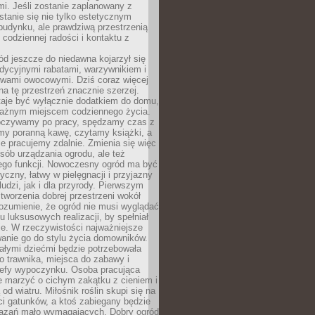
i. Jeśli zostanie zaplanowany z
tanie się nie tylko estetycznym
budynku, ale prawdziwą przestrzenią
codziennej radości i kontaktu z
d jeszcze do niedawna kojarzył się
adycyjnymi rabatami, warzywnikiem i
ewami owocowymi. Dziś coraz więcej
na tę przestrzeń znacznie szerzej.
taje być wyłącznie dodatkiem do domu,
 ważnym miejscem codziennego życia.
poczywamy po pracy, spędzamy czas z
emy poranną kawę, czytamy książki, a
 pracujemy zdalnie. Zmienia się więc
osób urządzania ogrodu, ale też
jego funkcji. Nowoczesny ogród ma być
tyczny, łatwy w pielęgnacji i przyjazny
ludzi, jak i dla przyrody. Pierwszym
tworzenia dobrej przestrzeni wokół
ozumienie, że ogród nie musi wyglądać
gu luksusowych realizacji, by spełniał
e. W rzeczywistości najważniejsze
wanie go do stylu życia domowników.
ałymi dziećmi będzie potrzebowała
 trawnika, miejsca do zabawy i
refy wypoczynku. Osoba pracująca
e marzyć o cichym zakątku z cieniem i
od wiatru. Miłośnik roślin skupi się na
i gatunków, a ktoś zabiegany będzie
iązań mało wymagających. Dobry ogród