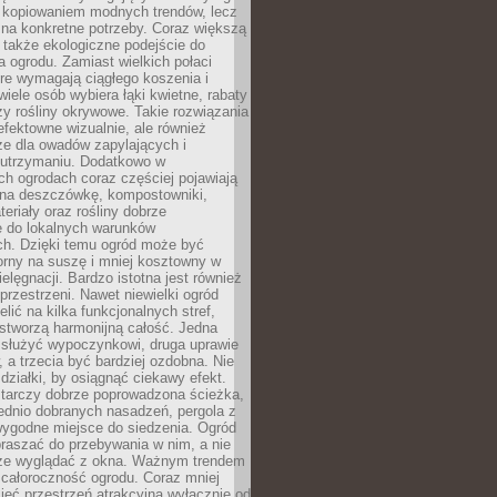
c kopiowaniem modnych trendów, lecz
na konkretne potrzeby. Coraz większą
 także ekologiczne podejście do
a ogrodu. Zamiast wielkich połaci
óre wymagają ciągłego koszenia i
wiele osób wybiera łąki kwietne, rabaty
zy rośliny okrywowe. Takie rozwiązania
 efektowne wizualnie, ale również
ze dla owadów zapylających i
w utrzymaniu. Dodatkowo w
h ogrodach coraz częściej pojawiają
i na deszczówkę, kompostowniki,
teriały oraz rośliny dobrze
 do lokalnych warunków
ch. Dzięki temu ogród może być
orny na suszę i mniej kosztowny w
ielęgnacji. Bardzo istotna jest również
rzestrzeni. Nawet niewielki ogród
lić na kilka funkcjonalnych stref,
stworzą harmonijną całość. Jedna
służyć wypoczynkowi, druga uprawie
w, a trzecia być bardziej ozdobna. Nie
 działki, by osiągnąć ciekawy efekt.
arczy dobrze poprowadzona ścieżka,
ednio dobranych nasadzeń, pergola z
wygodne miejsce do siedzenia. Ogród
raszać do przebywania w nim, a nie
rze wyglądać z okna. Ważnym trendem
ż całoroczność ogrodu. Coraz mniej
eć przestrzeń atrakcyjną wyłącznie od