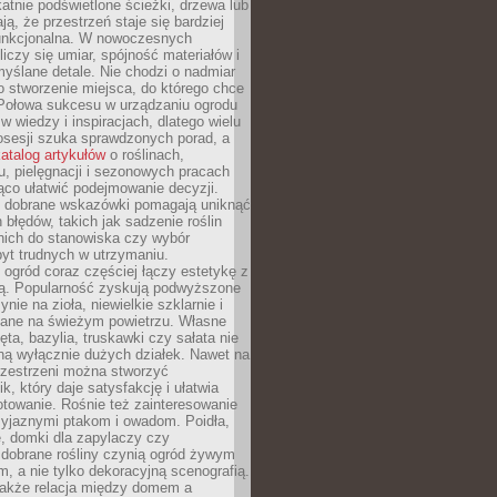
ikatnie podświetlone ścieżki, drzewa lub
ją, że przestrzeń staje się bardziej
 funkcjonalna. W nowoczesnych
liczy się umiar, spójność materiałów i
yślane detale. Nie chodzi o nadmiar
o stworzenie miejsca, do którego chce
 Połowa sukcesu w urządzaniu ogrodu
 w wiedzy i inspiracjach, dlatego wielu
posesji szuka sprawdzonych porad, a
atalog artykułów
o roślinach,
u, pielęgnacji i sezonowych pracach
co ułatwić podejmowanie decyzji.
 dobrane wskazówki pomagają uniknąć
błędów, takich jak sadzenie roślin
nich do stanowiska czy wybór
yt trudnych w utrzymaniu.
ogród coraz częściej łączy estetykę z
ą. Popularność zyskują podwyższone
ynie na zioła, niewielkie szklarnie i
niane na świeżym powietrzu. Własne
ęta, bazylia, truskawki czy sałata nie
ną wyłącznie dużych działek. Nawet na
przestrzeni można stworzyć
k, który daje satysfakcję i ułatwia
towanie. Rośnie też zainteresowanie
zyjaznymi ptakom i owadom. Poidła,
, domki dla zapylaczy czy
 dobrane rośliny czynią ogród żywym
 a nie tylko dekoracyjną scenografią.
 także relacja między domem a