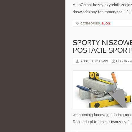
AutoGalant każdy czytelnik znajdzi
doświadczony fan motoryzacji, […
CATEGORIES:
BLOG
SPORTY NISZOWE 
POSTACIE SPORT
POSTED BY ADMIN
LIS - 16 - 
wzmacniają kondycję i dodają mocy
Rolki.edu.pl to projekt tworzony [