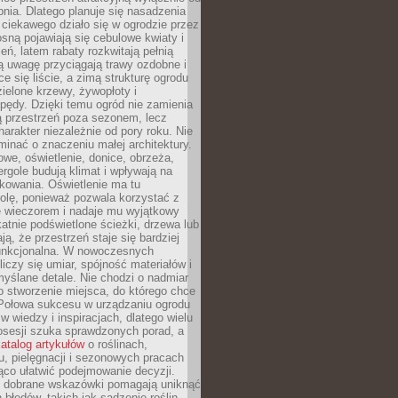
pnia. Dlatego planuje się nasadzenia
 ciekawego działo się w ogrodzie przez
osną pojawiają się cebulowe kwiaty i
leń, latem rabaty rozkwitają pełnią
ią uwagę przyciągają trawy ozdobne i
ce się liście, a zimą strukturę ogrodu
ielone krzewy, żywopłoty i
pędy. Dzięki temu ogród nie zamienia
ą przestrzeń poza sezonem, lecz
arakter niezależnie od pory roku. Nie
inać o znaczeniu małej architektury.
we, oświetlenie, donice, obrzeża,
ergole budują klimat i wpływają na
kowania. Oświetlenie ma tu
olę, ponieważ pozwala korzystać z
e wieczorem i nadaje mu wyjątkowy
ikatnie podświetlone ścieżki, drzewa lub
ją, że przestrzeń staje się bardziej
 funkcjonalna. W nowoczesnych
liczy się umiar, spójność materiałów i
yślane detale. Nie chodzi o nadmiar
o stworzenie miejsca, do którego chce
 Połowa sukcesu w urządzaniu ogrodu
 w wiedzy i inspiracjach, dlatego wielu
posesji szuka sprawdzonych porad, a
atalog artykułów
o roślinach,
u, pielęgnacji i sezonowych pracach
co ułatwić podejmowanie decyzji.
 dobrane wskazówki pomagają uniknąć
błędów, takich jak sadzenie roślin