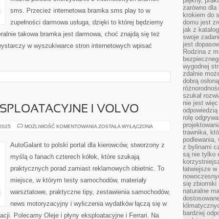
piękny, prak
zarówno dla 
sms. Przecież internetowa bramka sms play to w
krokiem do s
zupełności darmowa usługa, dzięki to której będziemy
domu jest zr
jak z katalo
ralnie takowa bramka jest darmowa, choć znajdą się też
swoje zadani
jest dopaso
 wystarczy w wyszukiwarce stron internetowych wpisać
Rodzina z m
bezpiecznego
wygodnej st
zdalnie moż
dobrą osłoną 
różnorodnośc
szukał rozw
nie jest wię
EKSPLOATACYJNE I VOLVO
odpowiedzią 
rolę odgrywa
projektowani
OLEJE
 2025
MOŻLIWOŚĆ KOMENTOWANIA
ZOSTAŁA WYŁĄCZONA
I
trawnika, kt
PŁYNY
podlewania, 
EKSPLOATACYJNE
AutoGalant to polski portal dla kierowców, stworzony z
z bylinami c
I
VOLVO
są nie tylko
myślą o fanach czterech kółek, które szukają
korzystniejs
praktycznych porad zamiast reklamowych obietnic. To
łatwiejsze 
nowoczesnyc
miejsce, w którym testy samochodów, materiały
się zbiornik
naturalne ma
warsztatowe, praktyczne tipy, zestawienia samochodów,
dostosowane
news motoryzacyjny i wyliczenia wydatków łączą się w
klimatyczny
bardziej odp
cji. Polecamy Oleje i płyny eksploatacyjne i Ferrari. Na