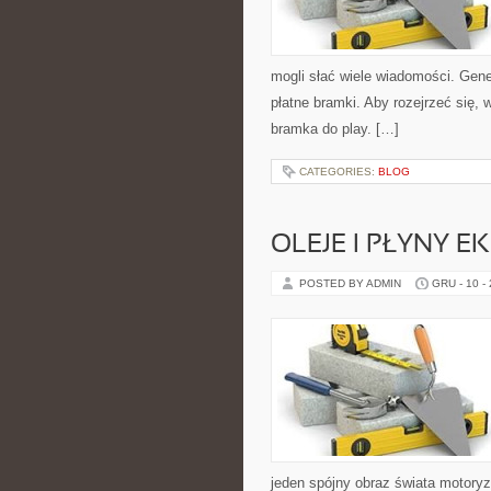
mogli słać wiele wiadomości. Gene
płatne bramki. Aby rozejrzeć się,
bramka do play. […]
CATEGORIES:
BLOG
OLEJE I PŁYNY 
POSTED BY ADMIN
GRU - 10 -
jeden spójny obraz świata motoryza