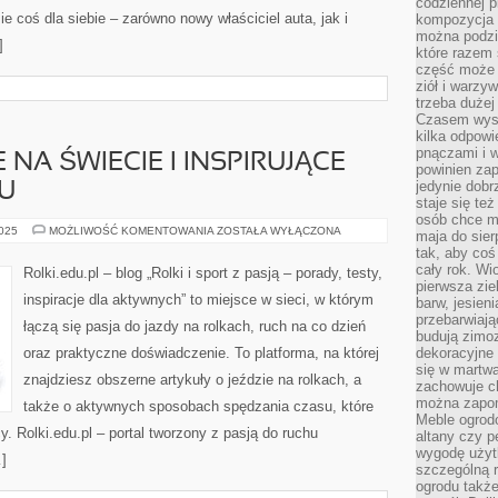
codziennej p
e coś dla siebie – zarówno nowy właściciel auta, jak i
kompozycja p
można podzie
]
które razem 
część może 
ziół i warzy
trzeba dużej
Czasem wyst
kilka odpowi
pnączami i 
NA ŚWIECIE I INSPIRUJĄCE
powinien zap
jedynie dob
U
staje się te
osób chce mi
SPORTY
2025
MOŻLIWOŚĆ KOMENTOWANIA
ZOSTAŁA WYŁĄCZONA
maja do sier
NISZOWE
tak, aby coś
NA
ŚWIECIE
cały rok. Wi
Rolki.edu.pl – blog „Rolki i sport z pasją – porady, testy,
I
pierwsza zie
INSPIRUJĄCE
inspiracje dla aktywnych” to miejsce w sieci, w którym
barw, jesien
POSTACIE
SPORTU
przebarwiają
łączą się pasja do jazdy na rolkach, ruch na co dzień
budują zimoz
oraz praktyczne doświadczenie. To platforma, na której
dekoracyjne 
się w martw
znajdziesz obszerne artykuły o jeździe na rolkach, a
zachowuje ch
można zapom
także o aktywnych sposobach spędzania czasu, które
Meble ogrodo
. Rolki.edu.pl – portal tworzony z pasją do ruchu
altany czy p
wygodę użyt
…]
szczególną r
ogrodu takż