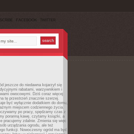
SCRIBE
FACEBOOK
TWITTER
d jeszcze do niedawna kojarzył się
adycyjnymi rabatami, warzywnikiem i
ewami owocowymi. Dziś coraz więcej
na tę przestrzeń znacznie szerzej.
taje być wyłącznie dodatkiem do domu,
 ważnym miejscem codziennego życia.
poczywamy po pracy, spędzamy czas z
emy poranną kawę, czytamy książki, a
 pracujemy zdalnie. Zmienia się więc
osób urządzania ogrodu, ale też
jego funkcji. Nowoczesny ogród ma być