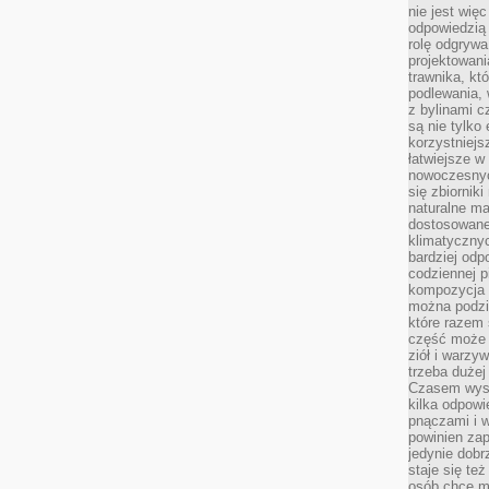
nie jest wię
odpowiedzią 
rolę odgrywa
projektowani
trawnika, kt
podlewania, 
z bylinami c
są nie tylko
korzystniejs
łatwiejsze 
nowoczesnyc
się zbiornik
naturalne ma
dostosowane
klimatyczny
bardziej odp
codziennej p
kompozycja p
można podzie
które razem 
część może 
ziół i warzy
trzeba dużej
Czasem wyst
kilka odpowi
pnączami i 
powinien zap
jedynie dob
staje się te
osób chce mi