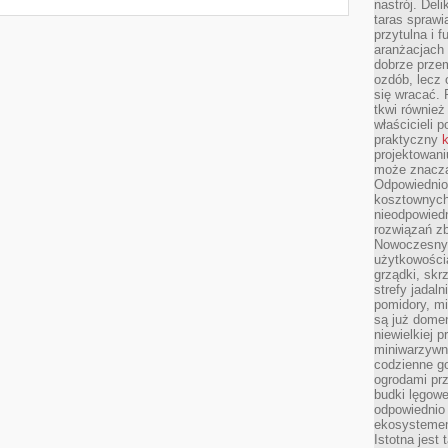
nastrój. Del
taras sprawia
przytulna i
aranżacjach 
dobrze przem
ozdób, lecz 
się wracać.
tkwi również
właścicieli 
praktyczny
k
projektowani
może znaczą
Odpowiednio
kosztownych 
nieodpowied
rozwiązań zb
Nowoczesny 
użytkowości
grządki, skrz
strefy jadal
pomidory, mi
są już dome
niewielkiej 
miniwarzywni
codzienne go
ogrodami pr
budki lęgowe
odpowiednio
ekosystemem,
Istotna jest