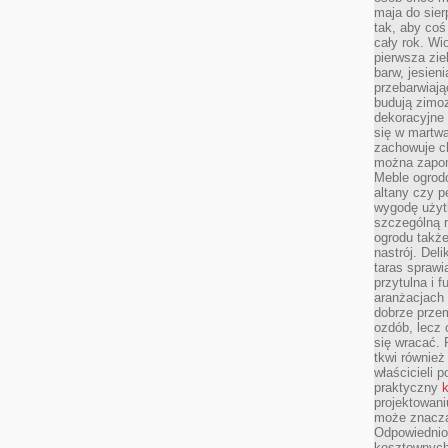
maja do sier
tak, aby coś
cały rok. Wi
pierwsza zie
barw, jesien
przebarwiają
budują zimoz
dekoracyjne 
się w martw
zachowuje ch
można zapom
Meble ogrodo
altany czy p
wygodę użyt
szczególną r
ogrodu takż
nastrój. Del
taras sprawia
przytulna i
aranżacjach 
dobrze przem
ozdób, lecz 
się wracać.
tkwi również
właścicieli 
praktyczny
k
projektowani
może znaczą
Odpowiednio
kosztownych 