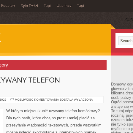
Podatek
Tagi
Ukarincy
Tagi
Spis Treści
SUB
K
gory
UŻYWANY TELEFON
Domowy ogró
głównie z tr
kilkoma drz
osób patrzy 
GDZIE
 2025
MOŻLIWOŚĆ KOMENTOWANIA
ZOSTAŁA WYŁĄCZONA
Ogród przes
KUPIMY
UŻYWANY
a staje się
TELEFON
W którym miejscu kupić używany telefon komórkowy?
To tutaj od
KOMÓRKOWY?
rodziną, pij
Dla tych osób, które chcą po prostu mniej płacić za
czasem także
nie tylko sp
przesyłanie wiadomości tekstowych, przede wszystkim
myślenie o 
można polecić skorzystanie z internetowych bramek