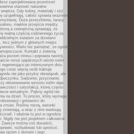
brze zaprojektowana przestrzeń
powinna stanowić naturalne
 wnętrza. Gdy kolory, materiały i styl
ę uzupełniają, całość sprawia wrażenie
zemyślanej. Duże przeszklenia, tarasy
salonu, miękkie przejścia między
trzną a zewnętrzną sprawiają, że
się realną częścią codziennego życia.
 oddzielnym światem za drzwiami
, lecz jednym z głównych miejsc
ywności. Warto też pamiętać, że ogród
amopoczucie. Kontakt z zielenią
iża poziom stresu i poprawia nastrój.
aście minut spędzonych wśród roślin
ć regenerująco po intensywnym dniu.
ego coraz więcej osób traktuje
ogrodu nie jako przykry obowiązek, ale
dpoczynku. Sadzenie, przycinanie,
zy obserwowanie wzrostu roślin daje
awczości i satysfakcji, której często
iecie wirtualnym. Piękny ogród nie
nia na dzień. To proces, który wymaga
, obserwacji i gotowości do
 zmian. Rośliny rosną, warunki
 zmieniają, a wraz z nimi ewoluują
cicieli. I właśnie to jest w ogrodzie
. Nigdy nie jest projektem całkowicie
 Zawsze można coś dosadzić,
oprawić, rozbudować lub uprościć.
ewa razem z domem i jego