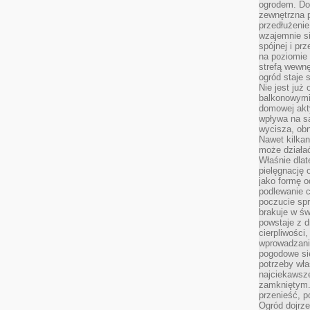
ogrodem. Do
zewnętrzna 
przedłużenie
wzajemnie si
spójnej i pr
na poziomie 
strefą wewnę
ogród staje 
Nie jest już
balkonowymi
domowej akt
wpływa na s
wycisza, obn
Nawet kilkan
może działa
Właśnie dlat
pielęgnację 
jako formę o
podlewanie c
poczucie spr
brakuje w św
powstaje z d
cierpliwości
wprowadzania
pogodowe się
potrzeby właś
najciekawsze
zamkniętym.
przenieść, p
Ogród dojrz