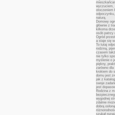
mieszkańcam
wyczuciem, s
otoczeniem 
odpoczynku, 
naturą.
Domowy ogró
głównie z tr
kilkoma drz
osób patrzy 
Ogród przes
a staje się
To tutaj od
rodziną, pij
czasem także
nie tylko sp
myślenie o 
piękny, prak
zarówno dla 
krokiem do s
domu jest zr
jak z katalo
swoje zadani
jest dopaso
Rodzina z m
bezpiecznego
wygodnej st
zdalnie moż
dobrą osłoną 
różnorodnośc
szukał rozw