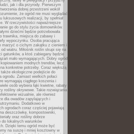
tyczny, łatwy w pielęgnacji i przyjazny
ludzi, jak i dla przyrody. Pierwszym
tworzenia dobrej przestrzeni wokół
ozumienie, że ogród nie musi wyglądać
gu luksusowych realizacji, by spełniał
e. W rzeczywistości najważniejsze
wanie go do stylu życia domowników.
ałymi dziećmi będzie potrzebowała
 trawnika, miejsca do zabawy i
refy wypoczynku. Osoba pracująca
e marzyć o cichym zakątku z cieniem i
od wiatru. Miłośnik roślin skupi się na
i gatunków, a ktoś zabiegany będzie
iązań mało wymagających. Dobry ogród
c kopiowaniem modnych trendów, lecz
na konkretne potrzeby. Coraz większą
 także ekologiczne podejście do
a ogrodu. Zamiast wielkich połaci
óre wymagają ciągłego koszenia i
wiele osób wybiera łąki kwietne, rabaty
zy rośliny okrywowe. Takie rozwiązania
 efektowne wizualnie, ale również
ze dla owadów zapylających i
w utrzymaniu. Dodatkowo w
h ogrodach coraz częściej pojawiają
i na deszczówkę, kompostowniki,
teriały oraz rośliny dobrze
 do lokalnych warunków
ch. Dzięki temu ogród może być
orny na suszę i mniej kosztowny w