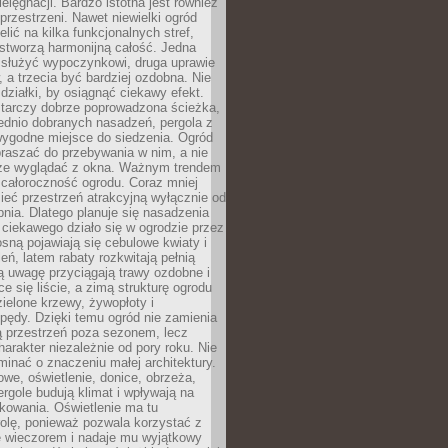
ielęgnacji. Bardzo istotna jest również
rzestrzeni. Nawet niewielki ogród
lić na kilka funkcjonalnych stref,
stworzą harmonijną całość. Jedna
służyć wypoczynkowi, druga uprawie
w, a trzecia być bardziej ozdobna. Nie
 działki, by osiągnąć ciekawy efekt.
arczy dobrze poprowadzona ścieżka,
ednio dobranych nasadzeń, pergola z
wygodne miejsce do siedzenia. Ogród
raszać do przebywania w nim, a nie
rze wyglądać z okna. Ważnym trendem
ż całoroczność ogrodu. Coraz mniej
eć przestrzeń atrakcyjną wyłącznie od
pnia. Dlatego planuje się nasadzenia
 ciekawego działo się w ogrodzie przez
osną pojawiają się cebulowe kwiaty i
leń, latem rabaty rozkwitają pełnią
ią uwagę przyciągają trawy ozdobne i
ce się liście, a zimą strukturę ogrodu
ielone krzewy, żywopłoty i
pędy. Dzięki temu ogród nie zamienia
ą przestrzeń poza sezonem, lecz
arakter niezależnie od pory roku. Nie
inać o znaczeniu małej architektury.
we, oświetlenie, donice, obrzeża,
ergole budują klimat i wpływają na
kowania. Oświetlenie ma tu
olę, ponieważ pozwala korzystać z
e wieczorem i nadaje mu wyjątkowy