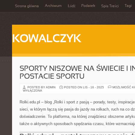
Archiwum
Podatek
Tagi
Strona główna
Łódź
Spis Treści
KOWALCZYK
SPORTY NISZOWE NA ŚWIECIE I I
POSTACIE SPORTU
POSTED BY ADMIN
POSTED ON LIS - 16 - 2025
MOŻLIWOŚĆ 
WYŁĄCZONA
Rolki.edu.pl – blog „Rolki i sport z pasją – porady, testy, inspirac
sieci, w którym łączą się pasja do jazdy na rolkach, ruch na co d
doświadczenie. To platforma, na której znajdziesz obszerne artyku
także o aktywnych sposobach spędzania czasu, które wzmacniają