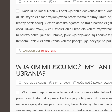
POSTED BY ADMIN
STY - 2 - 2026
MOŻLIWOŚĆ KOMENTOWAN
Nadruki na koszulkach w Łodzi wykonuje doskonała firma Mo
dzisiejszych czasach wykonywana przez rozmaite firmy, które od 
branży odzieżowej. Odzież damska agatare, to fraza bardzo czę
wyszukiwarki www, w celu znalezienia ubrań dla kobiet, wytwarza
to bardzo dobrej jakości ubrania, jakie wykonywane są zgodnie z 
trendami, dzięki czemu każda kobieta podejmując decyzję na po
CATEGORIES:
TURYSTYKA
W JAKIM MIEJSCU MOŻEMY TANIE
UBRANIA?
POSTED BY ADMIN
STY - 2 - 2026
MOŻLIWOŚĆ KOMENTOWAN
W którym miejscu można taniej zakupić ubrania? Absolutnie ka
jakiś czas dostać jakiś prezent od swojego chłopaka. Np. doskon
najzwyczajniej dla swojej dziewczyny kupić bieliznę. Jednak nie j
seksowną bieliznę! A w szczególności, iż bielizna erotyczna damsk