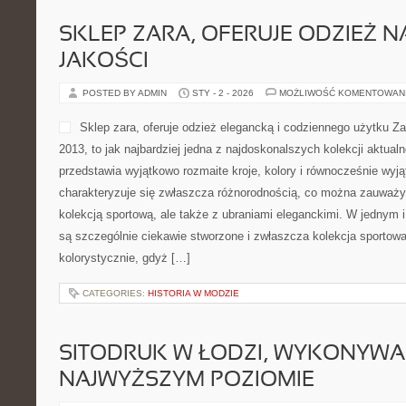
SKLEP ZARA, OFERUJE ODZIEŻ N
JAKOŚCI
POSTED BY ADMIN
STY - 2 - 2026
MOŻLIWOŚĆ KOMENTOWAN
Sklep zara, oferuje odzież elegancką i codziennego użytku Za
2013, to jak najbardziej jedna z najdoskonalszych kolekcji aktual
przedstawia wyjątkowo rozmaite kroje, kolory i równocześnie wyj
charakteryzuje się zwłaszcza różnorodnością, co można zauważy
kolekcją sportową, ale także z ubraniami eleganckimi. W jednym 
są szczególnie ciekawie stworzone i zwłaszcza kolekcja sportowa
kolorystycznie, gdyż […]
CATEGORIES:
HISTORIA W MODZIE
SITODRUK W ŁODZI, WYKONYWA
NAJWYŻSZYM POZIOMIE