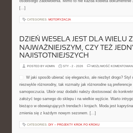
osobistego zadowolenia. Mimo to nie każda kobieta dokumentnie 
[…]
CATEGORIES:
MOTORYZACJA
DZIEŃ WESELA JEST DLA WIELU 
NAJWAŻNIEJSZYM, CZY TEŻ JEDN
NAJISTOTNIEJSZYCH
POSTED BY ADMIN
STY - 2 - 2026
MOŻLIWOŚĆ KOMENTOWAN
W jaki sposób ubierać się elegancko, ale niezbyt drogo? Styl
niezwykle różnorodny, tak rozmaity jak różnorodne są preferencje
samopoczucia. Ubiór oraz dodatki należy dostosować do konkretn
założyć tego samego do sklepu i na wielkie wyjście. Warto intry
bieżąco w obowiązujących trendach i krojach. Moda jest kapryśna
zmienia się z każdym nowym sezonem. […]
CATEGORIES:
DIY – PROJEKTY KROK PO KROKU