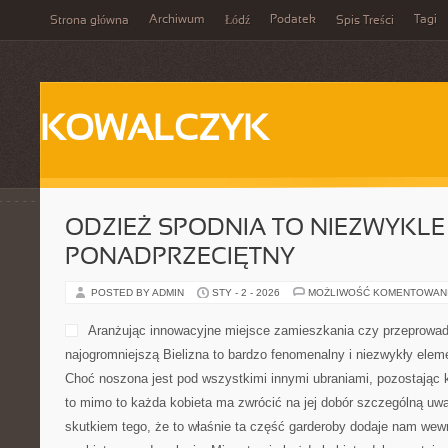
Archiwum
Podatek
Tagi
Strona główna
Łódź
Spis Treści
KOWALCZYK
ODZIEŻ SPODNIA TO NIEZWYKLE
PONADPRZECIĘTNY
POSTED BY ADMIN
STY - 2 - 2026
MOŻLIWOŚĆ KOMENTOWAN
Aranżując innowacyjne miejsce zamieszkania czy przeprowad
najogromniejszą Bielizna to bardzo fenomenalny i niezwykły eleme
Choć noszona jest pod wszystkimi innymi ubraniami, pozostając k
to mimo to każda kobieta ma zwrócić na jej dobór szczególną uw
skutkiem tego, że to właśnie ta część garderoby dodaje nam wewn