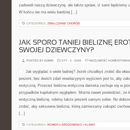
zadowoli naszą dziewczynę, ale także sprawi, iż sami będziemy 
W końcu nie ma wielu bardziej […]
CATEGORIES:
ZWALCZANIE CHORÓB
JAK SPORO TANIEJ BIELIZNĘ ER
SWOJEJ DZIEWCZYNY?
POSTED BY ADMIN
STY - 2 - 2026
MOŻLIWOŚĆ KOMENTOWAN
Jak wyglądać o wiele ładniej? Jeżeli chciałbyś zrobić dla wła
prezent, bez dwóch zdań rewelacyjnym wyjściem jest to, aby zakup
erotyczną. Przecież bielizna erotyczna damska cechuje się w pr
przypadków kapitalnym wyglądem. Można nawet powiedzieć, że k
erotyczną bieliznę, robimy także prezent samym sobie. No dobr
zrobić, aby seksowna bielizna, którą zamierzamy zakupić cechowa
[…]
CATEGORIES:
ROWER A ŚRODOWISKO I KLIMAT