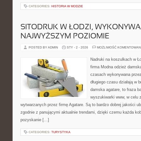
CATEGORIES:
HISTORIA W MODZIE
SITODRUK W ŁODZI, WYKONYWA
NAJWYŻSZYM POZIOMIE
POSTED BY ADMIN
STY - 2 - 2026
MOŻLIWOŚĆ KOMENTOWAN
Nadruki na koszulkach w Ł
firma Modna odzież damska,
czasach wykonywana przez 
długiego czasu działają w 
damska agatare, to fraza 
wyszukiwarki www, w celu zn
wytwarzanych przez firmę Agatare. Są to bardzo dobrej jakości u
zgodnie z panującymi aktualnie trendami, dzięki czemu każda ko
pozyskanie […]
CATEGORIES:
TURYSTYKA