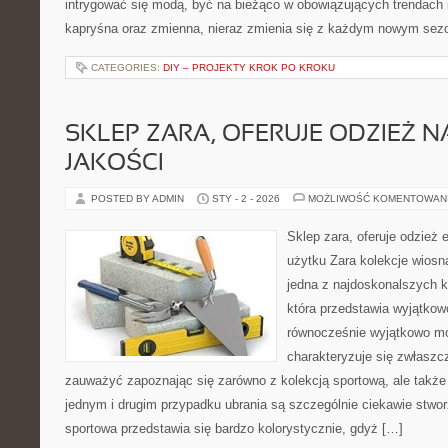
intrygować się modą, być na bieżąco w obowiązujących trendach i
kapryśna oraz zmienna, nieraz zmienia się z każdym nowym sez
CATEGORIES:
DIY – PROJEKTY KROK PO KROKU
SKLEP ZARA, OFERUJE ODZIEŻ N
JAKOŚCI
POSTED BY ADMIN
STY - 2 - 2026
MOŻLIWOŚĆ KOMENTOWAN
Sklep zara, oferuje odzież 
użytku Zara kolekcje wiosna
jedna z najdoskonalszych k
która przedstawia wyjątkowo
równocześnie wyjątkowo mo
charakteryzuje się zwłaszc
zauważyć zapoznając się zarówno z kolekcją sportową, ale także
jednym i drugim przypadku ubrania są szczególnie ciekawie stwor
sportowa przedstawia się bardzo kolorystycznie, gdyż […]