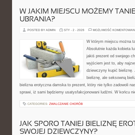
W JAKIM MIEJSCU MOŻEMY TANIE
UBRANIA?
POSTED BY ADMIN
STY - 2 - 2026
MOŻLIWOŚĆ KOMENTOWAN
W którym miejscu można ta
Absolutnie każda kobieta lu
jakiś prezent od swojego c
wyjściem jest to, aby najzw
dziewczyny kupić bieliznę.
bieliznę, ale seksowną biel
bielizna erotyczna damska to prezent, który nie tylko zadowoli n
sprawi, iż sami będziemy usatysfakcjonowani ludźmi. W końcu nie
CATEGORIES:
ZWALCZANIE CHORÓB
JAK SPORO TANIEJ BIELIZNĘ ER
SWOJEJ DZIEWCZYNY?