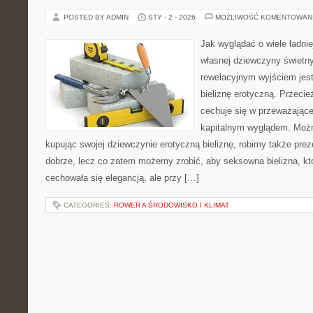
POSTED BY ADMIN
STY - 2 - 2026
MOŻLIWOŚĆ KOMENTOWAN
Jak wyglądać o wiele ładnie
własnej dziewczyny świetn
rewelacyjnym wyjściem jest 
bieliznę erotyczną. Przeci
cechuje się w przeważając
kapitalnym wyglądem. Możn
kupując swojej dziewczynie erotyczną bieliznę, robimy także pr
dobrze, lecz co zatem możemy zrobić, aby seksowna bielizna, k
cechowała się elegancją, ale przy […]
CATEGORIES:
ROWER A ŚRODOWISKO I KLIMAT