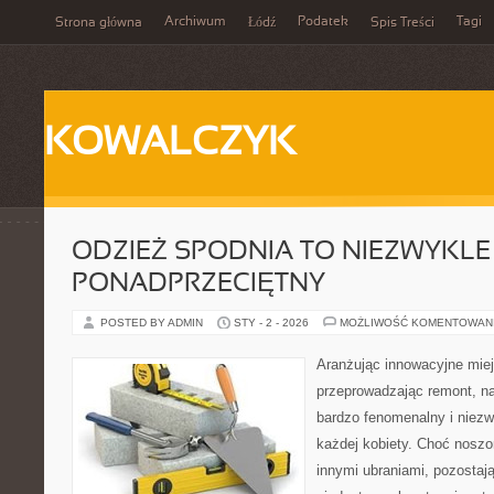
Archiwum
Podatek
Tagi
Strona główna
Łódź
Spis Treści
KOWALCZYK
ODZIEŻ SPODNIA TO NIEZWYKLE
PONADPRZECIĘTNY
POSTED BY ADMIN
STY - 2 - 2026
MOŻLIWOŚĆ KOMENTOWAN
Aranżując innowacyjne mie
przeprowadzając remont, na
bardzo fenomenalny i niezw
każdej kobiety. Choć noszo
innymi ubraniami, pozostaj