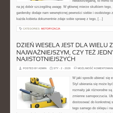
niedostrzegalną, to mimo t
na jej dobór szczególną uwagę. W głównej mierze skutkiem tego, 
garderoby dodaje nam wewnętrznej pewności siebie i osobistego 
każda kobieta dokumentnie zdaje sobie sprawę z tego, […]
CATEGORIES:
MOTORYZACJA
DZIEŃ WESELA JEST DLA WIELU 
NAJWAŻNIEJSZYM, CZY TEŻ JEDN
NAJISTOTNIEJSZYCH
POSTED BY ADMIN
STY - 2 - 2026
MOŻLIWOŚĆ KOMENTOWAN
W jaki sposób ubierać się e
Styl ubierania się może być
rozmaity jak różnorodne są 
zmienne samopoczucia. Ubi
dostosować do konkretnej s
tego samego do sklepu i na 