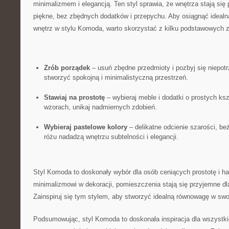
minimalizmem i elegancją. Ten‌ styl sprawia, że wnętrza stają się p
piękne, bez⁣ zbędnych dodatków‌ i ‌przepychu.⁣ Aby osiągnąć ideal
wnętrz w stylu​ Komoda, warto skorzystać ‌z⁢ kilku podstawowych 
Zrób porządek
– usuń ⁢zbędne przedmioty ⁢i ⁤pozbyj się niepotr
stworzyć spokojną i‍ minimalistyczną przestrzeń.
Stawiaj na prostotę
– ‌wybieraj meble i‌ dodatki o prostych ‌ks
wzorach, unikaj‍ nadmiernych zdobień.
Wybieraj pastelowe kolory
– delikatne odcienie szarości, be
różu nadadzą wnętrzu subtelności i elegancji.
Styl ⁢Komoda to ⁢doskonały wybór dla osób ceniących prostotę i⁤ h
minimalizmowi w ​dekoracji, pomieszczenia stają się ⁣przyjemne ‌dla
Zainspiruj ​się ​tym stylem, aby stworzyć⁤ idealną równowagę w sw
Podsumowując, styl Komoda to doskonała inspiracja‍ dla⁤ wszystk