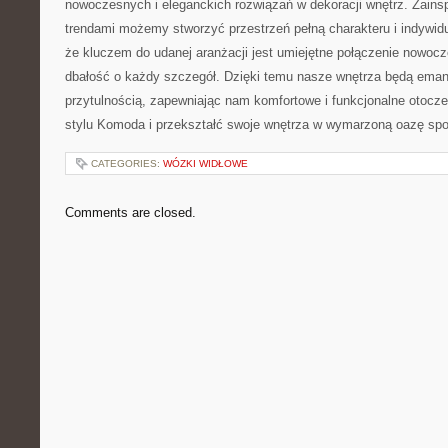
nowoczesnych⁤ i eleganckich rozwiązań w dekoracji wnętrz.‍ Zain
trendami możemy stworzyć przestrzeń pełną charakteru i⁤ indywid
że‌ kluczem‌ do udanej‍ aranżacji jest ⁤umiejętne połączenie ​nowo
dbałość o ​każdy‍ szczegół.‌ Dzięki temu ‍nasze wnętrza będą ema
przytulnością, zapewniając nam ⁤komfortowe⁣ i funkcjonalne otocz
‌stylu⁣ Komoda i przekształć swoje wnętrza ⁢w wymarzoną⁤ oazę ‍spoko
CATEGORIES:
WÓZKI WIDŁOWE
Comments are closed.