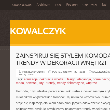
Archiwum
Podatek
Tagi
Strona główna
Łódź
Spis Treści
KOWALCZYK
ZAINSPIRUJ SIĘ STYLEM KOMOD
TRENDY W DEKORACJI WNĘTRZ!
POSTED BY ADMIN
POSTED ON KWI - 30 - 2025
MOŻLIWOŚĆ 
WYŁĄCZONA
Tagi:
aranżacja
,
dekoracja wnętrz
,
Design
,
elegancja
,
home decor
moda
,
nowości
,
styl
,
trendy
,
trendy dekoracyjne
,
wnętrze
Komoda, czyli​ idealne połączenie uroku⁣ retro z nowoczesnym styl
miłośników wnętrzarskich trendów. Jej unikalne‍ wzornictwo i funkc
staje ⁢się⁣ inspiracją dla ⁣wielu osób planujących ⁣odświeżenie swo
najnowszym artykule ⁢przybliżamy najgorętsze ⁣trendy w dekoracji 