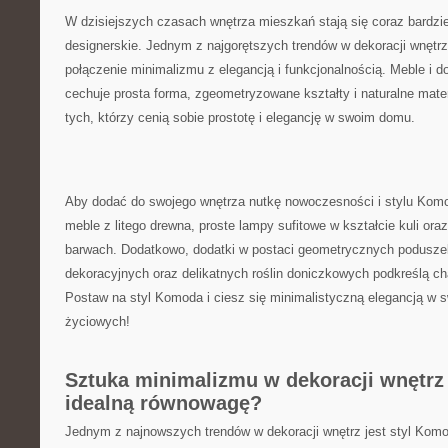
W dzisiejszych czasach wnętrza mieszkań ⁢stają się ⁣coraz⁢ bardzi
designerskie. Jednym ⁣z najgorętszych trendów⁢ w‍ dekoracji wnętrz
połączenie ⁣minimalizmu z elegancją⁤ i funkcjonalnością. Meble i d
cechuje prosta forma, ⁤zgeometryzowane⁣ kształty i naturalne materi
tych,⁣ którzy cenią sobie prostotę i elegancję w⁤ swoim⁣ domu.
Aby dodać do swojego ⁢wnętrza nutkę nowoczesności i stylu Komod
meble‌ z litego drewna,⁤ proste lampy sufitowe w kształcie kuli ​ora
‌barwach. ⁢Dodatkowo, dodatki w postaci geometrycznych poduszek,
dekoracyjnych oraz⁣ delikatnych roślin doniczkowych podkreślą cha
Postaw na​ styl Komoda i ciesz się minimalistyczną elegancją w 
życiowych!
Sztuka ⁢minimalizmu w dekoracji wnętrz
idealną​ równowagę?
Jednym z ⁢najnowszych ⁢trendów w dekoracji ‍wnętrz‌ jest styl⁤ Komo