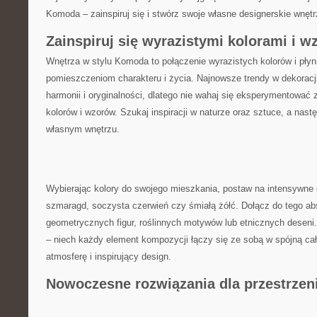
Komoda – zainspiruj się‌ i stwórz‌ swoje własne designerskie wnętr
Zainspiruj się wyrazistymi ‍kolorami i w
Wnętrza w stylu Komoda to połączenie ⁤wyrazistych kolorów i⁤ płyn
pomieszczeniom charakteru i życia. ⁤Najnowsze trendy w dekoracji
harmonii i⁢ oryginalności, dlatego nie wahaj się eksperymentować
kolorów i wzorów. Szukaj inspiracji w⁤ naturze oraz sztuce, a ⁤nastę
własnym wnętrzu.
Wybierając kolory⁣ do‍ swojego mieszkania, postaw na ‌intensywne ⁣
szmaragd, soczysta⁤ czerwień czy⁣ śmiałą żółć. Dołącz‍ do‌ tego ⁤a
geometrycznych ⁤figur, roślinnych ‌motywów lub etnicznych deseni.
– niech każdy element kompozycji łączy się ze‍ sobą w spójną ca
atmosferę i inspirujący design.
Nowoczesne ⁣rozwiązania dla przestrzen