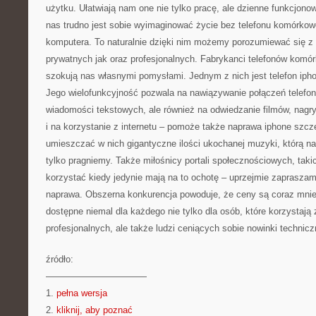
użytku. Ułatwiają nam one nie tylko pracę, ale dzienne funkcjono
nas trudno jest sobie wyimaginować życie bez telefonu komórkow
komputera. To naturalnie dzięki nim możemy porozumiewać się z
prywatnych jak oraz profesjonalnych. Fabrykanci telefonów komór
szokują nas własnymi pomysłami. Jednym z nich jest telefon ipho
Jego wielofunkcyjność pozwala na nawiązywanie połączeń telefon
wiadomości tekstowych, ale również na odwiedzanie filmów, nagrywa
i na korzystanie z internetu – pomoże także naprawa iphone szcz
umieszczać w nich gigantyczne ilości ukochanej muzyki, którą n
tylko pragniemy. Także miłośnicy portali społecznościowych, tak
korzystać kiedy jedynie mają na to ochotę – uprzejmie zapraszam
naprawa. Obszerna konkurencja powoduje, że ceny są coraz mnie
dostępne niemal dla każdego nie tylko dla osób, które korzystają 
profesjonalnych, ale także ludzi ceniących sobie nowinki technicz
źródło:
———————————
1.
pełna wersja
2.
kliknij, aby poznać