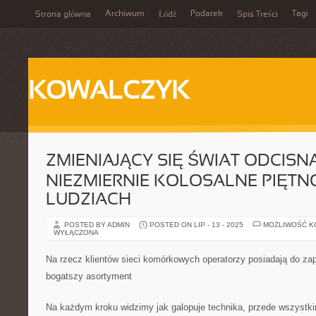
Archiwum
Podatek
Tagi
Strona główna
Łódź
Spis Treści
KOWALCZYK
ZMIENIAJĄCY SIĘ ŚWIAT ODCISN
NIEZMIERNIE KOLOSALNE PIĘTN
LUDZIACH
POSTED BY ADMIN
POSTED ON LIP - 13 - 2025
MOŻLIWOŚĆ 
WYŁĄCZONA
Na rzecz klientów sieci komórkowych operatorzy posiadają do za
bogatszy asortyment
Na każdym kroku widzimy jak galopuje technika, przede wszystki