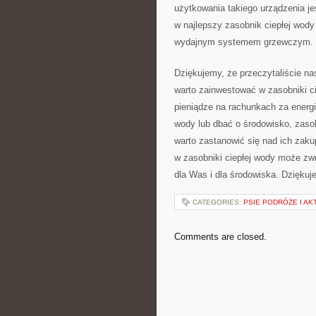
użytkowania takiego urządzenia jes
w najlepszy zasobnik ciepłej wody
wydajnym systemem grzewczym.
Dziękujemy, że przeczytaliście⁤ na
warto zainwestować‍ w zasobniki c
pieniądze na rachunkach za​ energ
wody‌ lub dbać o środowisko, zasob
warto zastanowić się nad⁢ ich ​zaku
w zasobniki ciepłej wody może zwr
dla Was ⁢i​ dla‌ środowiska. Dzięk
CATEGORIES:
PSIE PODRÓŻE I A
Comments are closed.