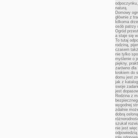
odpoczynku, 
naturą.
Domowy ogró
głównie z tr
kilkoma drz
osób patrzy 
Ogród przes
a staje się
To tutaj od
rodziną, pij
czasem także
nie tylko sp
myślenie o 
piękny, prak
zarówno dla 
krokiem do s
domu jest zr
jak z katalo
swoje zadani
jest dopaso
Rodzina z m
bezpiecznego
wygodnej st
zdalnie moż
dobrą osłoną 
różnorodnośc
szukał rozw
nie jest wię
odpowiedzią 
rolę odgrywa