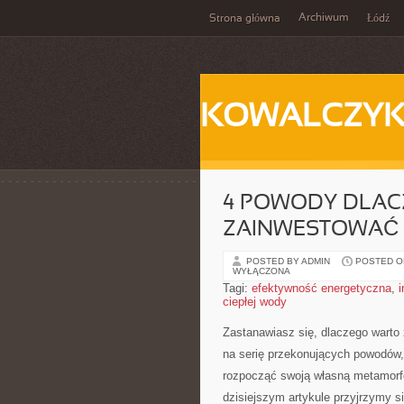
Archiwum
Strona główna
Łódź
KOWALCZY
4 POWODY DLAC
ZAINWESTOWAĆ W
POSTED BY ADMIN
POSTED ON
WYŁĄCZONA
Tagi:
efektywność energetyczna
,
ciepłej wody
Zastanawiasz się, dlaczego warto 
na serię przekonujących powodów, ⁤
rozpocząć⁤ swoją własną metamorfo
dzisiejszym artykule przyjrzymy 