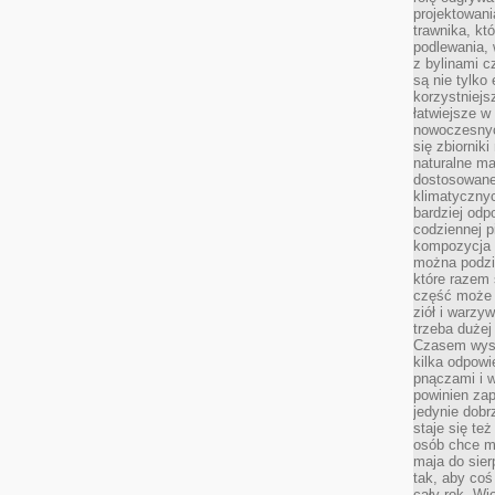
projektowani
trawnika, kt
podlewania, 
z bylinami c
są nie tylko
korzystniejs
łatwiejsze 
nowoczesnyc
się zbiornik
naturalne ma
dostosowane
klimatyczny
bardziej odp
codziennej p
kompozycja p
można podzie
które razem 
część może 
ziół i warzy
trzeba dużej
Czasem wyst
kilka odpowi
pnączami i 
powinien zap
jedynie dob
staje się te
osób chce mi
maja do sier
tak, aby coś
cały rok. Wi