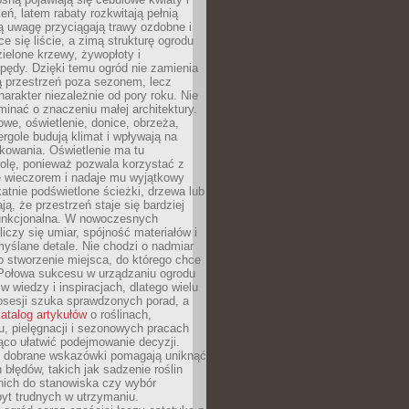
leń, latem rabaty rozkwitają pełnią
ią uwagę przyciągają trawy ozdobne i
ce się liście, a zimą strukturę ogrodu
ielone krzewy, żywopłoty i
pędy. Dzięki temu ogród nie zamienia
ą przestrzeń poza sezonem, lecz
arakter niezależnie od pory roku. Nie
inać o znaczeniu małej architektury.
we, oświetlenie, donice, obrzeża,
ergole budują klimat i wpływają na
kowania. Oświetlenie ma tu
olę, ponieważ pozwala korzystać z
e wieczorem i nadaje mu wyjątkowy
ikatnie podświetlone ścieżki, drzewa lub
ją, że przestrzeń staje się bardziej
 funkcjonalna. W nowoczesnych
liczy się umiar, spójność materiałów i
yślane detale. Nie chodzi o nadmiar
o stworzenie miejsca, do którego chce
 Połowa sukcesu w urządzaniu ogrodu
 w wiedzy i inspiracjach, dlatego wielu
posesji szuka sprawdzonych porad, a
atalog artykułów
o roślinach,
u, pielęgnacji i sezonowych pracach
co ułatwić podejmowanie decyzji.
 dobrane wskazówki pomagają uniknąć
błędów, takich jak sadzenie roślin
nich do stanowiska czy wybór
yt trudnych w utrzymaniu.