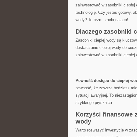
zainwestować w zasobniki ciepłej 
⁤technologię. Czy jesteś gotowy, a
wody? To brzmi ​zachęcająco!
Dlaczego zasobniki 
Zasobniki ciepłej wody są klucz
dostarczanie ciepłej wody do codzi
⁣zainwestować w zasobniki ⁤ciepłe
Pewność dostępu do ciepłej wod
pewność, że zawsze⁤ będziesz miał 
sytuacji awaryjnej. To niezastąpio
szybkiego prysznica.
Korzyści finansowe z 
wody
Warto ⁢rozważyć inwestycję w zasob