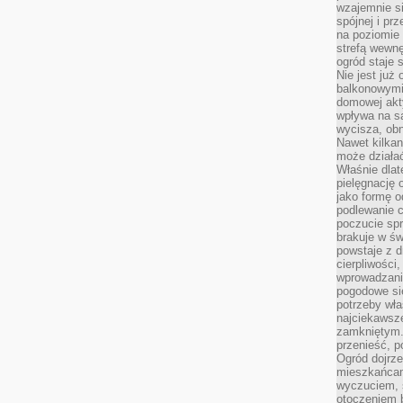
wzajemnie si
spójnej i pr
na poziomie 
strefą wewnę
ogród staje 
Nie jest już
balkonowymi
domowej akt
wpływa na s
wycisza, obn
Nawet kilkan
może działa
Właśnie dlat
pielęgnację 
jako formę o
podlewanie c
poczucie spr
brakuje w św
powstaje z d
cierpliwości
wprowadzania
pogodowe się
potrzeby właś
najciekawsze
zamkniętym.
przenieść, p
Ogród dojrz
mieszkańcam
wyczuciem, s
otoczeniem 