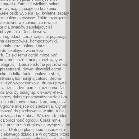
a ogrodu. Zamiast wielkich połaci
óre wymagają ciągłego koszenia i
wiele osób wybiera łąki kwietne, rabaty
zy rośliny okrywowe. Takie rozwiązania
 efektowne wizualnie, ale również
ze dla owadów zapylających i
w utrzymaniu. Dodatkowo w
h ogrodach coraz częściej pojawiają
i na deszczówkę, kompostowniki,
teriały oraz rośliny dobrze
 do lokalnych warunków
ch. Dzięki temu ogród może być
orny na suszę i mniej kosztowny w
ielęgnacji. Bardzo istotna jest również
rzestrzeni. Nawet niewielki ogród
lić na kilka funkcjonalnych stref,
stworzą harmonijną całość. Jedna
służyć wypoczynkowi, druga uprawie
w, a trzecia być bardziej ozdobna. Nie
 działki, by osiągnąć ciekawy efekt.
arczy dobrze poprowadzona ścieżka,
ednio dobranych nasadzeń, pergola z
wygodne miejsce do siedzenia. Ogród
raszać do przebywania w nim, a nie
rze wyglądać z okna. Ważnym trendem
ż całoroczność ogrodu. Coraz mniej
eć przestrzeń atrakcyjną wyłącznie od
pnia. Dlatego planuje się nasadzenia
 ciekawego działo się w ogrodzie przez
osną pojawiają się cebulowe kwiaty i