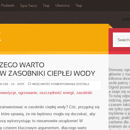
Podatek
Tagi
Ukarincy
Tagi
Spis Treści
SUB
K
ZEGO WARTO
Domowy ogró
 ZASOBNIKI CIEPŁEJ WODY
głównie z tr
kilkoma drz
osób patrzy 
4
 CZE - 15 - 2025
MOŻLIWOŚĆ KOMENTOWANIA
ZOSTAŁA
Ogród przes
POWODY
DLACZEGO
a staje się
inwestycje
,
ogrzewanie
,
oszczędność energii
,
zasobniki
WARTO
To tutaj od
ZAINWESTOWAĆ
W
rodziną, pij
ZASOBNIKI
czasem także
CIEPŁEJ
zainwestować​ w zasobniki ciepłej wody? Cóż, przygotuj się
nie tylko sp
WODY
myślenie o 
które sprawią,​ że nie ⁢będziesz mogła się doczekać, aby
piękny, prak
zę‍ wykorzystując ⁢to niesamowite⁢ urządzenie! ⁢W
zarówno dla 
krokiem do s
​się czterem kluczowym argumentom, dlaczego warto