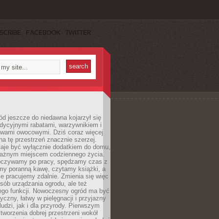
SCRIBE
FACEBOOK
TWITTER
d jeszcze do niedawna kojarzył się
adycyjnymi rabatami, warzywnikiem i
ewami owocowymi. Dziś coraz więcej
na tę przestrzeń znacznie szerzej.
taje być wyłącznie dodatkiem do domu,
 ważnym miejscem codziennego życia.
poczywamy po pracy, spędzamy czas z
emy poranną kawę, czytamy książki, a
 pracujemy zdalnie. Zmienia się więc
osób urządzania ogrodu, ale też
jego funkcji. Nowoczesny ogród ma być
tyczny, łatwy w pielęgnacji i przyjazny
ludzi, jak i dla przyrody. Pierwszym
tworzenia dobrej przestrzeni wokół