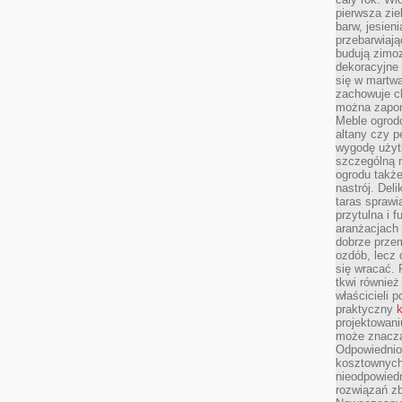
pierwsza zie
barw, jesien
przebarwiają
budują zimoz
dekoracyjne 
się w martw
zachowuje ch
można zapom
Meble ogrodo
altany czy p
wygodę użyt
szczególną r
ogrodu takż
nastrój. Del
taras sprawia
przytulna i
aranżacjach 
dobrze przem
ozdób, lecz 
się wracać.
tkwi również
właścicieli 
praktyczny
k
projektowani
może znaczą
Odpowiednio
kosztownych 
nieodpowied
rozwiązań zb