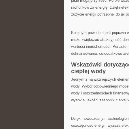
jakie mogą⁣ przynieść. Po pierwsze
rachunków za energię. Dzięki ⁤ef
zużycie energii ⁣potrzebnej do jej p
Kolejnym powodem jest poprawa‌ w
może zwiększać⁤ atrakcyjność dom
wartości⁤ nieruchomości. Ponadto, 
dofinansowania,⁣ co dodatkowo zr
Wskazówki dotycząc
ciepłej ⁣wody
Jednym z najważniejszych elemen
wody. Wybór odpowiedniego model
wody i‌ oszczędnościach finansowyc
wysokiej ⁣jakości zasobnik ciepłej
Dzięki⁣ nowoczesnym ⁤technologiom 
oszczędność energii, wyższa efek