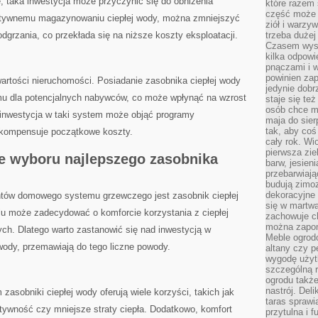
, taka inwestycja może przyczynić się do​ obniżenia
które razem 
część może 
ektywnemu magazynowaniu ciepłej wody, można zmniejszyć
ziół i warzy
odgrzania, ⁢co przekłada się na niższe ‍koszty eksploatacji.
trzeba dużej
Czasem wyst
kilka odpowi
pnączami i 
powinien zap
artości nieruchomości. Posiadanie zasobnika ciepłej wody
jedynie dob
u dla potencjalnych nabywców, co⁤ może wpłynąć na wzrost‌
staje się te
osób chce mi
⁤inwestycja ⁣w⁣ taki system⁣ może objąć programy
maja do sier
tak, aby coś
ekompensuje początkowe​ koszty.
cały rok. Wi
pierwsza zie
e wyboru najlepszego zasobnika
barw, jesien
przebarwiają
budują zimoz
dekoracyjne 
tów ‌domowego systemu grzewczego jest zasobnik ciepłej
się w martw
u może zadecydować o komforcie korzystania z ciepłej
zachowuje ch
można zapom
h. Dlatego warto ​zastanowić się nad‍ inwestycją w‍
Meble ogrodo
 wody, przemawiają do tego liczne ​powody.
altany czy p
wygodę użyt
szczególną r
ogrodu takż
nastrój. Del
zasobniki ciepłej wody oferują wiele korzyści, takich jak
taras sprawia
tywność czy mniejsze straty ciepła. Dodatkowo, komfort
przytulna i