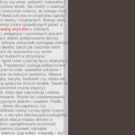
liczy się umiar, spójność materiałów i
yślane detale. Nie chodzi o nadmiar
o stworzenie miejsca, do którego chce
 Połowa sukcesu w urządzaniu ogrodu
 w wiedzy i inspiracjach, dlatego wielu
posesji szuka sprawdzonych porad, a
atalog artykułów
o roślinach,
u, pielęgnacji i sezonowych pracach
co ułatwić podejmowanie decyzji.
 dobrane wskazówki pomagają uniknąć
błędów, takich jak sadzenie roślin
nich do stanowiska czy wybór
yt trudnych w utrzymaniu.
ogród coraz częściej łączy estetykę z
ą. Popularność zyskują podwyższone
ynie na zioła, niewielkie szklarnie i
niane na świeżym powietrzu. Własne
ęta, bazylia, truskawki czy sałata nie
ną wyłącznie dużych działek. Nawet na
przestrzeni można stworzyć
k, który daje satysfakcję i ułatwia
towanie. Rośnie też zainteresowanie
zyjaznymi ptakom i owadom. Poidła,
, domki dla zapylaczy czy
 dobrane rośliny czynią ogród żywym
 a nie tylko dekoracyjną scenografią.
 także relacja między domem a
brze zaprojektowana przestrzeń
powinna stanowić naturalne
 wnętrza. Gdy kolory, materiały i styl