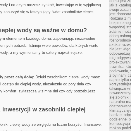
domu jest zr
wody ‍i na⁣ czym ⁣możesz⁣ zyskać, inwestując w tę wyjątkową
jak z katalo
swoje zadani
by zanurzyć się w fascynujący ⁤świat zasobników ciepłej
jest dopaso
Rodzina z m
bezpiecznego
wygodnej st
ciepłej ⁣wody są ważne w domu?
zdalnie moż
dobrą osłoną 
owym elementem każdego domu, zapewniając niezawodne
różnorodnośc
szukał rozw
ennych potrzeb. ‍Istnieje wiele powodów, dla ‍których warto
nie jest wię
j wody, a my wymieniamy tu cztery najważniejsze:
odpowiedzią 
rolę odgrywa
projektowani
trawnika, kt
podlewania, 
z bylinami c
y przez całą dobę:
Dzięki ⁢zasobnikom ciepłej wody ‍masz​
są nie tylko
​dostęp do​ ciepłej ‌wody, niezależnie od pory dnia czy
korzystniejs
łatwiejsze 
ny komfort, zwłaszcza⁢ w‌ zimne dni‍ czy gdy potrzebujesz
nowoczesnyc
się zbiornik
naturalne ma
dostosowane
inwestycji⁤ w zasobniki ciepłej
klimatyczny
bardziej odp
codziennej p
kompozycja p
niki ciepłej wody ⁤ze względu na liczne korzyści finansowe,
można podzie