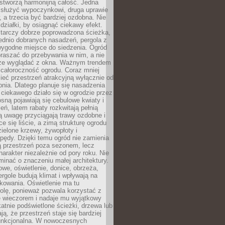
stworzą harmonijną całość. Jedna
służyć wypoczynkowi, druga uprawie
w, a trzecia być bardziej ozdobna. Nie
 działki, by osiągnąć ciekawy efekt.
arczy dobrze poprowadzona ścieżka,
ednio dobranych nasadzeń, pergola z
wygodne miejsce do siedzenia. Ogród
raszać do przebywania w nim, a nie
rze wyglądać z okna. Ważnym trendem
ż całoroczność ogrodu. Coraz mniej
eć przestrzeń atrakcyjną wyłącznie od
pnia. Dlatego planuje się nasadzenia
 ciekawego działo się w ogrodzie przez
osną pojawiają się cebulowe kwiaty i
leń, latem rabaty rozkwitają pełnią
ią uwagę przyciągają trawy ozdobne i
ce się liście, a zimą strukturę ogrodu
ielone krzewy, żywopłoty i
pędy. Dzięki temu ogród nie zamienia
ą przestrzeń poza sezonem, lecz
arakter niezależnie od pory roku. Nie
inać o znaczeniu małej architektury.
we, oświetlenie, donice, obrzeża,
ergole budują klimat i wpływają na
kowania. Oświetlenie ma tu
olę, ponieważ pozwala korzystać z
e wieczorem i nadaje mu wyjątkowy
ikatnie podświetlone ścieżki, drzewa lub
ją, że przestrzeń staje się bardziej
 funkcjonalna. W nowoczesnych