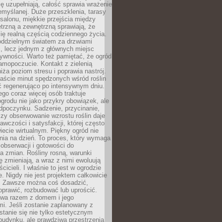
ę uzupełniają, całość sprawia wrażenie
zemyślanej. Duże przeszklenia, tarasy
salonu, miękkie przejścia między
trzną a zewnętrzną sprawiają, że
się realną częścią codziennego życia.
 oddzielnym światem za drzwiami
, lecz jednym z głównych miejsc
ywności. Warto też pamiętać, że ogród
amopoczucie. Kontakt z zielenią
iża poziom stresu i poprawia nastrój.
aście minut spędzonych wśród roślin
ć regenerująco po intensywnym dniu.
ego coraz więcej osób traktuje
ogrodu nie jako przykry obowiązek, ale
dpoczynku. Sadzenie, przycinanie,
zy obserwowanie wzrostu roślin daje
awczości i satysfakcji, której często
iecie wirtualnym. Piękny ogród nie
nia na dzień. To proces, który wymaga
, obserwacji i gotowości do
 zmian. Rośliny rosną, warunki
 zmieniają, a wraz z nimi ewoluują
cicieli. I właśnie to jest w ogrodzie
. Nigdy nie jest projektem całkowicie
 Zawsze można coś dosadzić,
oprawić, rozbudować lub uprościć.
ewa razem z domem i jego
i. Jeśli zostanie zaplanowany z
tanie się nie tylko estetycznym
budynku, ale prawdziwą przestrzenią