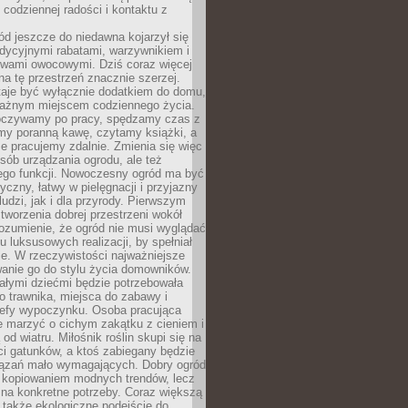
codziennej radości i kontaktu z
d jeszcze do niedawna kojarzył się
adycyjnymi rabatami, warzywnikiem i
ewami owocowymi. Dziś coraz więcej
na tę przestrzeń znacznie szerzej.
taje być wyłącznie dodatkiem do domu,
 ważnym miejscem codziennego życia.
poczywamy po pracy, spędzamy czas z
emy poranną kawę, czytamy książki, a
 pracujemy zdalnie. Zmienia się więc
osób urządzania ogrodu, ale też
jego funkcji. Nowoczesny ogród ma być
tyczny, łatwy w pielęgnacji i przyjazny
ludzi, jak i dla przyrody. Pierwszym
tworzenia dobrej przestrzeni wokół
ozumienie, że ogród nie musi wyglądać
gu luksusowych realizacji, by spełniał
e. W rzeczywistości najważniejsze
wanie go do stylu życia domowników.
ałymi dziećmi będzie potrzebowała
 trawnika, miejsca do zabawy i
refy wypoczynku. Osoba pracująca
e marzyć o cichym zakątku z cieniem i
od wiatru. Miłośnik roślin skupi się na
i gatunków, a ktoś zabiegany będzie
iązań mało wymagających. Dobry ogród
c kopiowaniem modnych trendów, lecz
na konkretne potrzeby. Coraz większą
 także ekologiczne podejście do