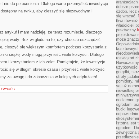
aranżacjach 
t nie do przecenienia. Dlatego ⁣warto przemyśleć inwestycję
dobrze przem
 ‌dostępny na rynku, aby cieszyć się niezawodnym i
ozdób, lecz 
się wracać.
tkwi również
właścicieli 
praktyczny
k
sz artykuł i mam nadzieję, że teraz rozumiecie, dlaczego
projektowani
może znaczą
iepłej wody. ⁤Bez względu na to, czy chcecie oszczędzić
Odpowiednio
ię, cieszyć się większym komfortem podczas korzystania⁤ z
kosztownych 
nieodpowied
niki ciepłej wody​ mogą ⁢przynieść wiele korzyści. ‍Dlatego
rozwiązań zb
pem i korzystaniem z ich‌ zalet.⁣ Pamiętajcie,⁤ że inwestycja
Nowoczesny 
użytkowości
ócić się w długim okresie czasu i przynieść wiele korzyści
grządki, skrz
strefy jadal
ujemy za uwagę i do zobaczenia w kolejnych artykułach!
pomidory, mi
są już dome
KTYWNOŚCI
niewielkiej 
miniwarzywni
codzienne go
ogrodami pr
budki lęgowe
odpowiednio
ekosystemem,
Istotna jest
ogrodem. Do
zewnętrzna 
przedłużenie