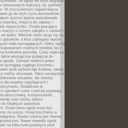
ozumienie, że ogród nie musi wyglądać
gu luksusowych realizacji, by spełniał
e. W rzeczywistości najważniejsze
wanie go do stylu życia domowników.
ałymi dziećmi będzie potrzebowała
 trawnika, miejsca do zabawy i
refy wypoczynku. Osoba pracująca
e marzyć o cichym zakątku z cieniem i
od wiatru. Miłośnik roślin skupi się na
i gatunków, a ktoś zabiegany będzie
iązań mało wymagających. Dobry ogród
c kopiowaniem modnych trendów, lecz
na konkretne potrzeby. Coraz większą
 także ekologiczne podejście do
a ogrodu. Zamiast wielkich połaci
óre wymagają ciągłego koszenia i
wiele osób wybiera łąki kwietne, rabaty
zy rośliny okrywowe. Takie rozwiązania
 efektowne wizualnie, ale również
ze dla owadów zapylających i
w utrzymaniu. Dodatkowo w
h ogrodach coraz częściej pojawiają
i na deszczówkę, kompostowniki,
teriały oraz rośliny dobrze
 do lokalnych warunków
ch. Dzięki temu ogród może być
orny na suszę i mniej kosztowny w
ielęgnacji. Bardzo istotna jest również
rzestrzeni. Nawet niewielki ogród
lić na kilka funkcjonalnych stref,