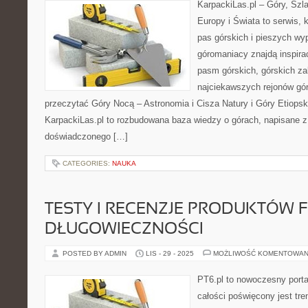
KarpackiLas.pl – Góry, Szl
Europy i Świata to serwis, 
pas górskich i pieszych wyp
góromaniacy znajdą inspira
pasm górskich, górskich z
najciekawszych rejonów gór
przeczytać Góry Nocą – Astronomia i Cisza Natury i Góry Etiopsk
KarpackiLas.pl to rozbudowana baza wiedzy o górach, napisane 
doświadczonego […]
CATEGORIES:
NAUKA
TESTY I RECENZJE PRODUKTÓW FI
DŁUGOWIECZNOŚCI
POSTED BY ADMIN
LIS - 29 - 2025
MOŻLIWOŚĆ KOMENTOWAN
PT6.pl to nowoczesny portal
całości poświęcony jest tr