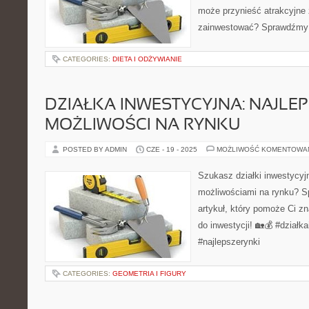
może przynieść atrakcyjne 
zainwestować? Sprawdźmy
CATEGORIES:
DIETA I ODŻYWIANIE
DZIAŁKA INWESTYCYJNA: NAJLE
MOŻLIWOŚCI NA RYNKU
POSTED BY ADMIN
CZE - 19 - 2025
MOŻLIWOŚĆ KOMENTOWA
Szukasz działki inwestycyj
możliwościami na rynku? 
artykuł, który pomoże Ci z
do inwestycji! 🏡💰 #działk
#najlepszerynki
CATEGORIES:
GEOMETRIA I FIGURY