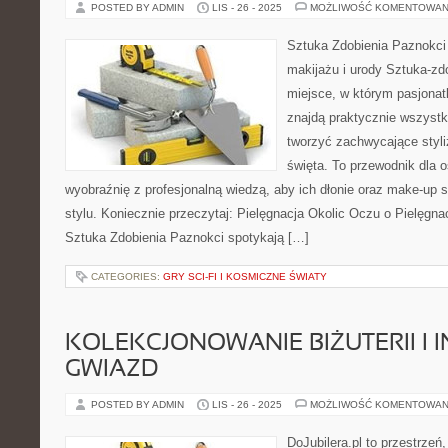
POSTED BY ADMIN
LIS - 26 - 2025
MOŻLIWOŚĆ KOMENTOWAN
Sztuka Zdobienia Paznokci 
makijażu i urody Sztuka-zdo
miejsce, w którym pasjonat
znajdą praktycznie wszystk
tworzyć zachwycające styliz
święta. To przewodnik dla 
wyobraźnię z profesjonalną wiedzą, aby ich dłonie oraz make-up 
stylu. Koniecznie przeczytaj: Pielęgnacja Okolic Oczu o Pielęgna
Sztuka Zdobienia Paznokci spotykają […]
CATEGORIES:
GRY SCI-FI I KOSMICZNE ŚWIATY
KOLEKCJONOWANIE BIŻUTERII I I
GWIAZD
POSTED BY ADMIN
LIS - 26 - 2025
MOŻLIWOŚĆ KOMENTOWAN
DoJubilera.pl to przestrzeń