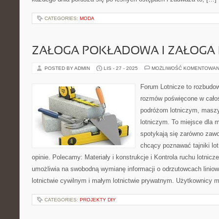
CATEGORIES:
MODA
ZAŁOGA POKŁADOWA I ZAŁOG
POSTED BY ADMIN
LIS - 27 - 2025
MOŻLIWOŚĆ KOMENTOWAN
Forum Lotnicze to rozbudo
rozmów poświęcone w całoś
podróżom lotniczym, maszy
lotniczym. To miejsce dla m
spotykają się zarówno zawod
chcący poznawać tajniki lo
opinie. Polecamy: Materiały i konstrukcje i Kontrola ruchu lotnic
umożliwia na swobodną wymianę informacji o odrzutowcach lini
lotnictwie cywilnym i małym lotnictwie prywatnym. Użytkownicy
CATEGORIES:
PROJEKTY DIY