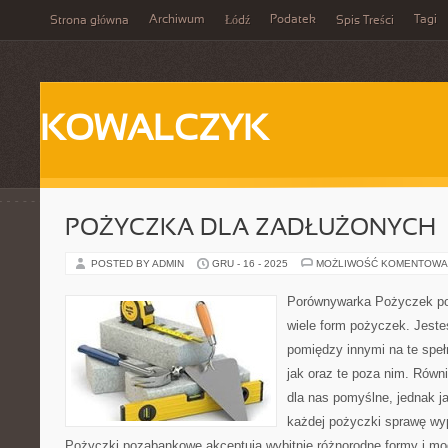
Archiwum
Podatek
Tagi
Strona główna
Łódź
Spis Treści
KOWALCZYK
POŻYCZKA DLA ZADŁUŻONYCH
POSTED BY ADMIN
GRU - 16 - 2025
MOŻLIWOŚĆ KOMENTOWA
Porównywarka Pożyczek po
wiele form pożyczek. Jest
pomiędzy innymi na te speł
jak oraz te poza nim. Równi
dla nas pomyślne, jednak 
każdej pożyczki sprawę wyp
Pożyczki pozabankowe akceptują wybitnie różnorodne formy i mo