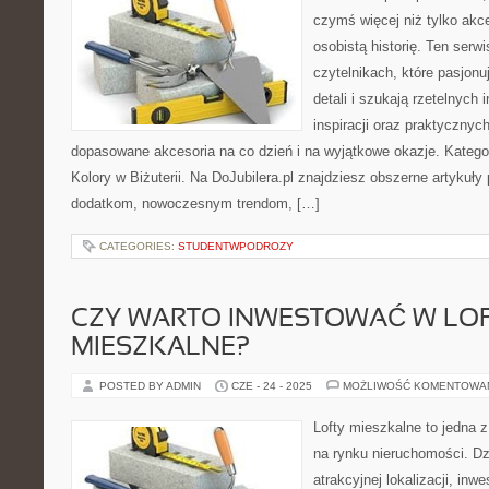
czymś więcej niż tylko akc
osobistą historię. Ten serw
czytelnikach, które pasjonu
detali i szukają rzetelnych
inspiracji oraz praktycznych
dopasowane akcesoria na co dzień i na wyjątkowe okazje. Kategor
Kolory w Biżuterii. Na DoJubilera.pl znajdziesz obszerne artykuł
dodatkom, nowoczesnym trendom, […]
CATEGORIES:
STUDENTWPODROZY
CZY WARTO INWESTOWAĆ W LO
MIESZKALNE?
POSTED BY ADMIN
CZE - 24 - 2025
MOŻLIWOŚĆ KOMENTOWA
Lofty mieszkalne to jedna z
na rynku nieruchomości. Dz
atrakcyjnej lokalizacji, in