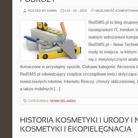
PODRÓŻY
POSTED BY ADMIN
LIS - 26 - 2025
MOŻLIWOŚĆ KOMENTOWAN
RedSMS.pl to blog skupion
rozwiązaniom IT, trendom 
realnym wdrożeniom kompet
RedSMS.pl – Nowe Technolo
mody to miejsce, w którym
się z merytorycznymi analiz
tłumaczone w przystępny sposób. Ciekawe kategorie: Akcesoria d
RedSMS.pl odwiedzający znajdzie szczegółowe treści dotyczące A
nowoczesnych robotów, Internetu Rzeczy, chmury obliczeniowej,
a także mobilnych […]
CATEGORIES:
NOWA ZELANDIA
HISTORIA KOSMETYKI I URODY I
KOSMETYKI I EKOPIELĘGNACJA