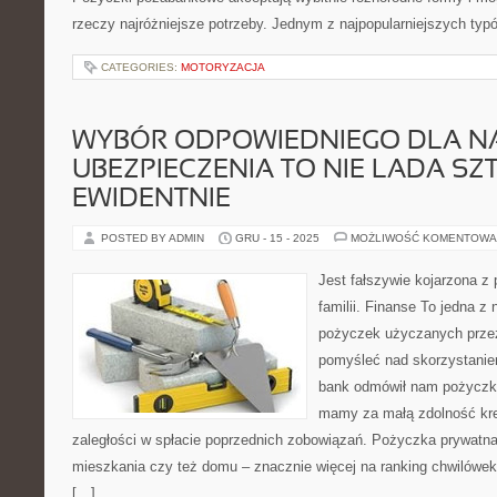
rzeczy najróżniejsze potrzeby. Jednym z najpopularniejszych typ
CATEGORIES:
MOTORYZACJA
WYBÓR ODPOWIEDNIEGO DLA N
UBEZPIECZENIA TO NIE LADA SZ
EWIDENTNIE
POSTED BY ADMIN
GRU - 15 - 2025
MOŻLIWOŚĆ KOMENTOWA
Jest fałszywie kojarzona z 
familii. Finanse To jedna z 
pożyczek użyczanych przez
pomyśleć nad skorzystaniem 
bank odmówił nam pożyczki.
mamy za małą zdolność kr
zaległości w spłacie poprzednich zobowiązań. Pożyczka prywatna
mieszkania czy też domu – znacznie więcej na ranking chwilówek
[…]