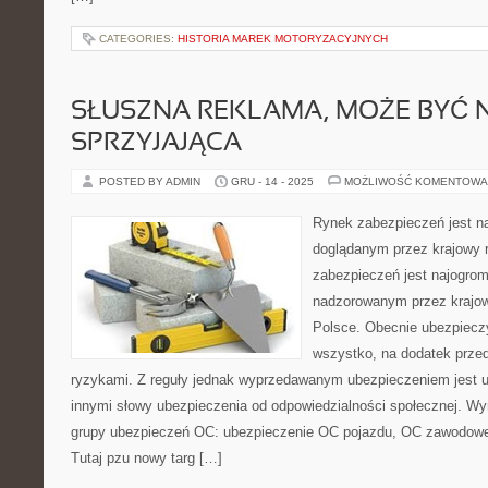
CATEGORIES:
HISTORIA MAREK MOTORYZACYJNYCH
SŁUSZNA REKLAMA, MOŻE BYĆ
SPRZYJAJĄCA
POSTED BY ADMIN
GRU - 14 - 2025
MOŻLIWOŚĆ KOMENTOWA
Rynek zabezpieczeń jest n
doglądanym przez krajowy r
zabezpieczeń jest najogro
nadzorowanym przez krajow
Polsce. Obecnie ubezpiecz
wszystko, na dodatek przed
ryzykami. Z reguły jednak wyprzedawanym ubezpieczeniem jest u
innymi słowy ubezpieczenia od odpowiedzialności społecznej. Wy
grupy ubezpieczeń OC: ubezpieczenie OC pojazdu, OC zawodowe
Tutaj pzu nowy targ […]