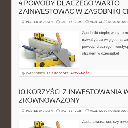
4 POWODY DLACZEGO WARTO
ZAINWESTOWAĆ W ZASOBNIKI C
POSTED BY ADMIN
CZE - 15 - 2025
MOŻLIWOŚĆ KOMENTOWA
Zasobniki ciepłej wody to r
rozważyć ze względu na wie
powody, dlaczego inwestycj
strzałem w dziesiątkę!
CATEGORIES:
PSIE PODRÓŻE I AKTYWNOŚCI
10 KORZYŚCI Z INWESTOWANIA
ZRÓWNOWAŻONY
POSTED BY ADMIN
MAJ - 13 - 2025
MOŻLIWOŚĆ KOMENTOWA
Zastanawiasz się, czy inw