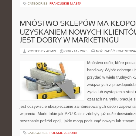
CATEGORIES:
FRANCUSKIE MIASTA
MNÓSTWO SKLEPÓW MA KŁOPO
UZYSKANIEM NOWYCH KLIENTÓW
JEST DOBRY W MARKETINGU
POSTED BY ADMIN
GRU - 14 - 2025
MOŻLIWOŚĆ KOMENTOWA
Mnóstwo osób, które posiad
handlowy Wybór dobrego ub
przydać w wielu trudnych k
związanych z prawdopodobi
życia lub wystąpienia stra
czasach na rynku pracuje s
jest oczywiście ubezpieczanie zainteresowanych osób i zapewnia
wsparcia. Marki takie jak PZU Kalisz zdobyły już duże doświadcz
rozeznanie pośród opcji, jakie mogą podsunąć nowym lub starym 
CATEGORIES:
POLSKIE JEZIORA