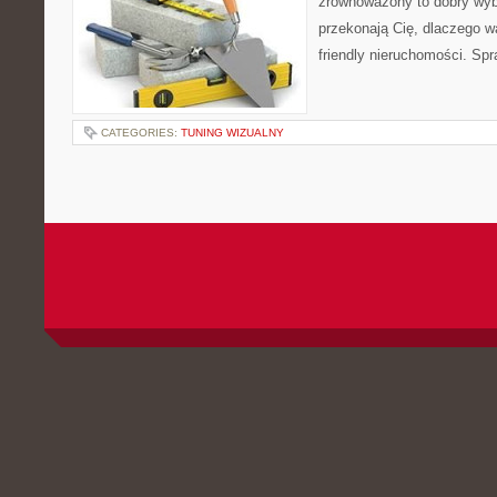
zrównoważony to dobry wybó
przekonają Cię, dlaczego w
friendly nieruchomości. Spr
CATEGORIES:
TUNING WIZUALNY