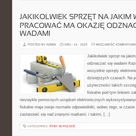
JAKIKOLWIEK SPRZĘT NA JAKIM
PRACOWAĆ MA OKAZJĘ ODZNAC
WADAMI
POSTED BY ADMIN
GRU - 14 - 2025
MOŻLIWOŚĆ KOMENTOWA
Jakikolwiek sprzęt na jaki
odznaczać się wadami Każd
wszystkie sprzęty elektron
dzisiejszych czasach. Na
użyteczności takich szczeg
fiskalne pod tym linkiem za
niezwykle pomocnych urządzeń elektronicznych wykorzystywanyc
fiskalne maja swoje rozmaite odpowiedniki, wobec tego, w czasie
zastanowić się nad znanymi markami, i takimi, […]
CATEGORIES:
RYBY W POLSCE