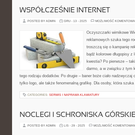
WSPÓŁCZEŚNIE INTERNET
POSTED BY ADMIN
GRU - 13 - 2025
MOŻLIWOŚĆ KOMENTOWA
Oczyszczarki wirnikowe Wi
reklamowych szuka tego rod
troszczą się o kampanię re
bądź kolorowe długopisy z l
kwestia? Po pierwsze – tak
darmo, a w związku z tym 
tego rodzaju dodatków. Po drugie – baner boże ciało nadzwyczaj 
tylko logo, ale także fenomenalną grafikę. Dla osoby, która szuka
CATEGORIES:
SERWIS I NAPRAWA KLAWIATURY
NOCLEGI I SCHRONISKA GÓRSKI
POSTED BY ADMIN
LIS - 29 - 2025
MOŻLIWOŚĆ KOMENTOWAN