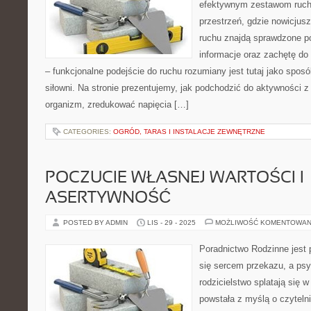
efektywnym zestawom ruch
przestrzeń, gdzie nowicjus
ruchu znajdą sprawdzone po
informacje oraz zachętę do 
– funkcjonalne podejście do ruchu rozumiany jest tutaj jako sposób
siłowni. Na stronie prezentujemy, jak podchodzić do aktywności z
organizm, zredukować napięcia […]
CATEGORIES:
OGRÓD, TARAS I INSTALACJE ZEWNĘTRZNE
POCZUCIE WŁASNEJ WARTOŚCI I
ASERTYWNOŚĆ
POSTED BY ADMIN
LIS - 29 - 2025
MOŻLIWOŚĆ KOMENTOWAN
Poradnictwo Rodzinne jest p
się sercem przekazu, a psy
rodzicielstwo splatają się 
powstała z myślą o czyteln