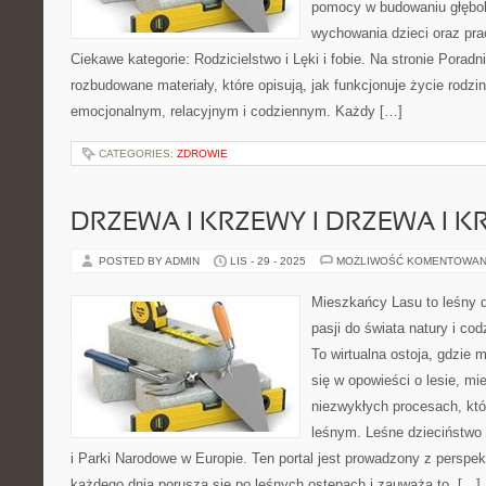
pomocy w budowaniu głębok
wychowania dzieci oraz pr
Ciekawe kategorie: Rodzicielstwo i Lęki i fobie. Na stronie Porad
rozbudowane materiały, które opisują, jak funkcjonuje życie rodzi
emocjonalnym, relacyjnym i codziennym. Każdy […]
CATEGORIES:
ZDROWIE
DRZEWA I KRZEWY I DRZEWA I 
POSTED BY ADMIN
LIS - 29 - 2025
MOŻLIWOŚĆ KOMENTOWAN
Mieszkańcy Lasu to leśny d
pasji do świata natury i co
To wirtualna ostoja, gdzie 
się w opowieści o lesie, mi
niezwykłych procesach, kt
leśnym. Leśne dzieciństwo 
i Parki Narodowe w Europie. Ten portal jest prowadzony z perspek
każdego dnia porusza się po leśnych ostępach i zauważa to, […]