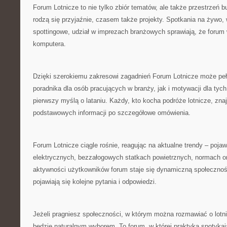
Forum Lotnicze to nie tylko zbiór tematów, ale także przestrzeń bu
rodzą się przyjaźnie, czasem także projekty. Spotkania na żywo
spottingowe, udział w imprezach branżowych sprawiają, że forum
komputera.
Dzięki szerokiemu zakresowi zagadnień Forum Lotnicze może peł
poradnika dla osób pracujących w branży, jak i motywacji dla tych
pierwszy myślą o lataniu. Każdy, kto kocha podróże lotnicze, znaj
podstawowych informacji po szczegółowe omówienia.
Forum Lotnicze ciągle rośnie, reagując na aktualne trendy – pojaw
elektrycznych, bezzałogowych statkach powietrznych, normach o
aktywności użytkowników forum staje się dynamiczną społecznośc
pojawiają się kolejne pytania i odpowiedzi.
Jeżeli pragniesz społeczności, w którym można rozmawiać o lotn
będzie naturalnym wyborem. To forum, w której praktyka spotyka