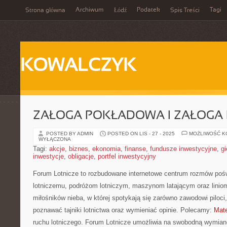
Archiwum
Podatek
Tagi
Strona główna
Łódź
Spis Treści
KOWALCZYK
ZAŁOGA POKŁADOWA I ZAŁOG
POSTED BY ADMIN
POSTED ON LIS - 27 - 2025
MOŻLIWOŚĆ 
WYŁĄCZONA
Tagi:
akcje
,
biznes
,
ekonomia
,
finanse
,
fundusze inwestycyjne
,
gi
inwestycje
,
obligacje
,
portfel inwestycyjny
Forum Lotnicze to rozbudowane internetowe centrum rozmów pośw
lotniczemu, podróżom lotniczym, maszynom latającym oraz liniom
miłośników nieba, w której spotykają się zarówno zawodowi piloci,
poznawać tajniki lotnictwa oraz wymieniać opinie. Polecamy:
Mate
ruchu lotniczego. Forum Lotnicze umożliwia na swobodną wymian