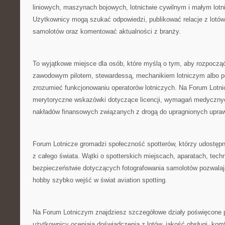
liniowych, maszynach bojowych, lotnictwie cywilnym i małym lotn
Użytkownicy mogą szukać odpowiedzi, publikować relacje z lotów,
samolotów oraz komentować aktualności z branży.
To wyjątkowe miejsce dla osób, które myślą o tym, aby rozpocząć 
zawodowym pilotem, stewardessą, mechanikiem lotniczym albo po
zrozumieć funkcjonowaniu operatorów lotniczych. Na Forum Lotn
merytoryczne wskazówki dotyczące licencji, wymagań medycznyc
nakładów finansowych związanych z drogą do upragnionych upraw
Forum Lotnicze gromadzi społeczność spotterów, którzy udostępnia
z całego świata. Wątki o spotterskich miejscach, aparatach, tech
bezpieczeństwie dotyczących fotografowania samolotów pozwala
hobby szybko wejść w świat aviation spotting.
Na Forum Lotniczym znajdziesz szczegółowe działy poświęcone 
użytkownicy oceniają doświadczenia z lotów, jakość obsługi, komfo