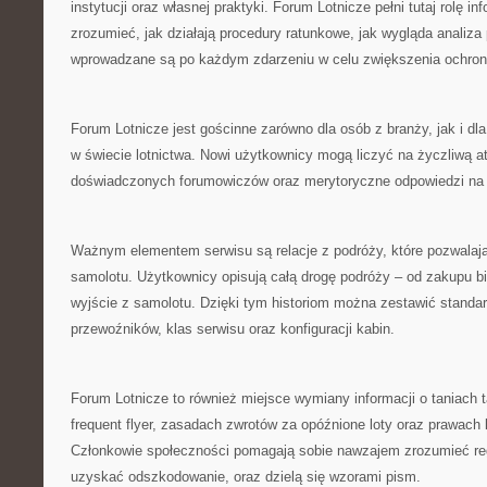
instytucji oraz własnej praktyki. Forum Lotnicze pełni tutaj rolę 
zrozumieć, jak działają procedury ratunkowe, jak wygląda analiza
wprowadzane są po każdym zdarzeniu w celu zwiększenia ochron
Forum Lotnicze jest gościnne zarówno dla osób z branży, jak i dla 
w świecie lotnictwa. Nowi użytkownicy mogą liczyć na życzliwą at
doświadczonych forumowiczów oraz merytoryczne odpowiedzi na 
Ważnym elementem serwisu są relacje z podróży, które pozwalają
samolotu. Użytkownicy opisują całą drogę podróży – od zakupu bi
wyjście z samolotu. Dzięki tym historiom można zestawić standa
przewoźników, klas serwisu oraz konfiguracji kabin.
Forum Lotnicze to również miejsce wymiany informacji o taniach 
frequent flyer, zasadach zwrotów za opóźnione loty oraz prawach kli
Członkowie społeczności pomagają sobie nawzajem zrozumieć reg
uzyskać odszkodowanie, oraz dzielą się wzorami pism.