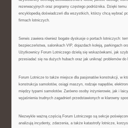
rezerwacyjnych oraz programy częstego podróżnika. Dzięki temu 
encyklopedią doświadczeń dla wszystkich, którzy chcą wybrać p
firmach lotniczych.
Serwis zawiera również bogate dyskusje o portach lotniczych: termi
bezpieczeństwa, salonikach VIP, dojazdach koleją, parkingach ora
Użytkownicy Forum Lotniczego dzielą się wskazówkami, jak szybcie
przesiadać się na dużych hubach oraz jak uniknąć problemów do l
Forum Lotnicze to także miejsce dla pasjonatów konstrukcji, w k
konstrukcja samolotów, osiągi maszyn, rodzaje napędów, elektroni
między typami samolotów. Zarówno osoby inżynierowie, jak i laic
wyjaśnienia trudnych zagadnień przedstawionych w klarowny spo
Niezwykle ważną częścią Forum Lotniczego są sekcje poświęcon
analizują incydenty, zdarzenia, a także katastrofy lotnicze, korzys