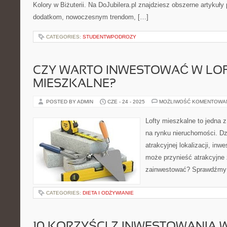
Kolory w Biżuterii. Na DoJubilera.pl znajdziesz obszerne artykuł
dodatkom, nowoczesnym trendom, […]
CATEGORIES:
STUDENTWPODROZY
CZY WARTO INWESTOWAĆ W LO
MIESZKALNE?
POSTED BY ADMIN
CZE - 24 - 2025
MOŻLIWOŚĆ KOMENTOWA
Lofty mieszkalne to jedna z
na rynku nieruchomości. Dz
atrakcyjnej lokalizacji, in
może przynieść atrakcyjne 
zainwestować? Sprawdźmy
CATEGORIES:
DIETA I ODŻYWIANIE