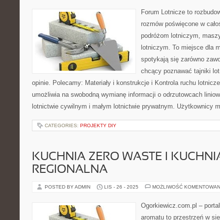
Forum Lotnicze to rozbudo
rozmów poświęcone w całoś
podróżom lotniczym, maszy
lotniczym. To miejsce dla m
spotykają się zarówno zawod
chcący poznawać tajniki lo
opinie. Polecamy: Materiały i konstrukcje i Kontrola ruchu lotnic
umożliwia na swobodną wymianę informacji o odrzutowcach lini
lotnictwie cywilnym i małym lotnictwie prywatnym. Użytkownicy
CATEGORIES:
PROJEKTY DIY
KUCHNIA ZERO WASTE I KUCHNI
REGIONALNA
POSTED BY ADMIN
LIS - 26 - 2025
MOŻLIWOŚĆ KOMENTOWAN
Ogorkiewicz.com.pl – porta
aromatu to przestrzeń w sie