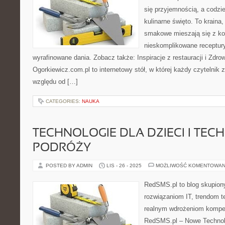
się przyjemnością, a codzie
kulinarne święto. To kraina
smakowe mieszają się z kol
nieskomplikowane receptur
wyrafinowane dania. Zobacz także: Inspiracje z restauracji i Zdro
Ogorkiewicz.com.pl to internetowy stół, w której każdy czytelnik z
względu od […]
CATEGORIES:
NAUKA
TECHNOLOGIE DLA DZIECI I TEC
PODRÓŻY
POSTED BY ADMIN
LIS - 26 - 2025
MOŻLIWOŚĆ KOMENTOWAN
RedSMS.pl to blog skupion
rozwiązaniom IT, trendom 
realnym wdrożeniom kompet
RedSMS.pl – Nowe Technolo