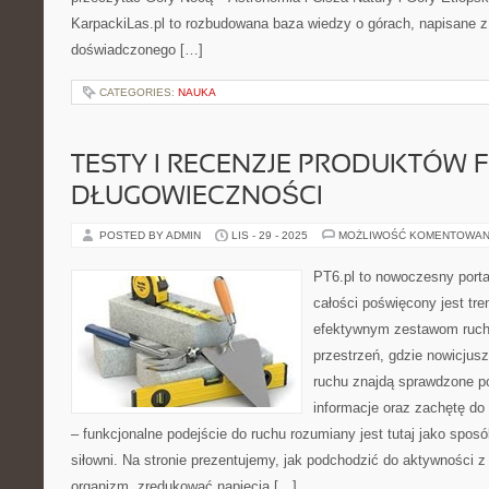
KarpackiLas.pl to rozbudowana baza wiedzy o górach, napisane 
doświadczonego […]
CATEGORIES:
NAUKA
TESTY I RECENZJE PRODUKTÓW FI
DŁUGOWIECZNOŚCI
POSTED BY ADMIN
LIS - 29 - 2025
MOŻLIWOŚĆ KOMENTOWAN
PT6.pl to nowoczesny portal
całości poświęcony jest tr
efektywnym zestawom ruch
przestrzeń, gdzie nowicjus
ruchu znajdą sprawdzone po
informacje oraz zachętę do 
– funkcjonalne podejście do ruchu rozumiany jest tutaj jako sposób
siłowni. Na stronie prezentujemy, jak podchodzić do aktywności z
organizm, zredukować napięcia […]