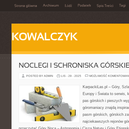
Archiwum
Podatek
Tagi
Strona główna
Łódź
Spis Treści
KOWALCZYK
NOCLEGI I SCHRONISKA GÓRSKI
POSTED BY ADMIN
LIS - 29 - 2025
MOŻLIWOŚĆ KOMENTOWAN
KarpackiLas.pl – Góry, Szl
Europy i Świata to serwis, 
pas górskich i pieszych wyp
góromaniacy znajdą inspira
pasm górskich, górskich z
najciekawszych rejonów gór
przeczytać Góry Nocą – Astronomia i Cisza Natury i Góry Etiopsk