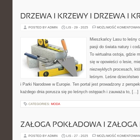
DRZEWA I KRZEWY I DRZEWA I 
POSTED BY ADMIN
LIS - 29 - 2025
MOŻLIWOŚĆ KOMENTOWAN
Mieszkańcy Lasu to leśny d
pasji do świata natury i co
To wirtualna ostoja, gdzie 
się w opowieści o lesie, mi
niezwykłych procesach, kt
leśnym. Leśne dzieciństwo 
i Parki Narodowe w Europie. Ten portal jest prowadzony z perspek
każdego dnia porusza się po leśnych ostępach i zauważa to, […]
CATEGORIES:
MODA
ZAŁOGA POKŁADOWA I ZAŁOG
POSTED BY ADMIN
LIS - 27 - 2025
MOŻLIWOŚĆ KOMENTOWAN