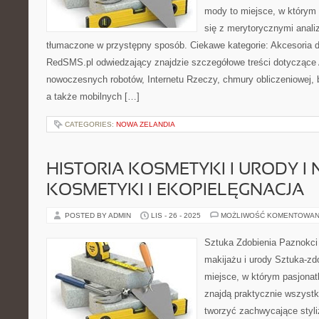
mody to miejsce, w którym
się z merytorycznymi analiz
tłumaczone w przystępny sposób. Ciekawe kategorie: Akcesoria d
RedSMS.pl odwiedzający znajdzie szczegółowe treści dotyczące A
nowoczesnych robotów, Internetu Rzeczy, chmury obliczeniowej,
a także mobilnych […]
CATEGORIES:
NOWA ZELANDIA
HISTORIA KOSMETYKI I URODY I
KOSMETYKI I EKOPIELĘGNACJA
POSTED BY ADMIN
LIS - 26 - 2025
MOŻLIWOŚĆ KOMENTOWAN
Sztuka Zdobienia Paznokci 
makijażu i urody Sztuka-zdo
miejsce, w którym pasjonat
znajdą praktycznie wszystk
tworzyć zachwycające styliz