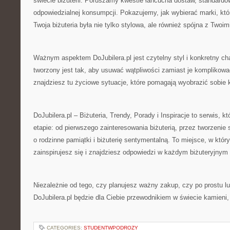
świecie biżuterii. Poruszamy kwestie łańcucha dostaw, standardów
odpowiedzialnej konsumpcji. Pokazujemy, jak wybierać marki, któ
Twoja biżuteria była nie tylko stylowa, ale również spójna z Twoim
Ważnym aspektem DoJubilera.pl jest czytelny styl i konkretny cha
tworzony jest tak, aby usuwać wątpliwości zamiast je komplikowa
znajdziesz tu życiowe sytuacje, które pomagają wyobrazić sobie 
DoJubilera.pl – Biżuteria, Trendy, Porady i Inspiracje to serwis, 
etapie: od pierwszego zainteresowania biżuterią, przez tworzenie 
o rodzinne pamiątki i biżuterię sentymentalną. To miejsce, w któr
zainspirujesz się i znajdziesz odpowiedzi w każdym biżuteryjnym
Niezależnie od tego, czy planujesz ważny zakup, czy po prostu lu
DoJubilera.pl będzie dla Ciebie przewodnikiem w świecie kamieni, 
CATEGORIES:
STUDENTWPODROZY