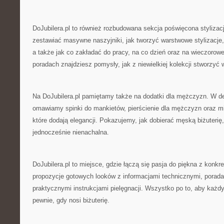
DoJubilera.pl to również rozbudowana sekcja poświęcona styliza
zestawiać masywne naszyjniki, jak tworzyć warstwowe stylizacje, 
a także jak co zakładać do pracy, na co dzień oraz na wieczorow
poradach znajdziesz pomysły, jak z niewielkiej kolekcji stworzyć w
Na DoJubilera.pl pamiętamy także na dodatki dla mężczyzn. W 
omawiamy spinki do mankietów, pierścienie dla mężczyzn oraz mi
które dodają elegancji. Pokazujemy, jak dobierać męską biżuterię
jednocześnie nienachalna.
DoJubilera.pl to miejsce, gdzie łączą się pasja do piękna z konkre
propozycje gotowych looków z informacjami technicznymi, porad
praktycznymi instrukcjami pielęgnacji. Wszystko po to, aby każdy
pewnie, gdy nosi biżuterię.