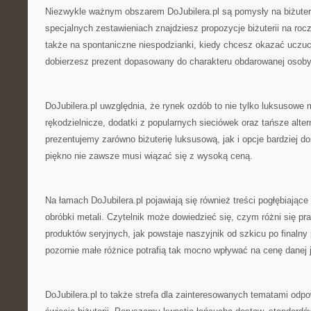
Niezwykle ważnym obszarem DoJubilera.pl są pomysły na biżuter
specjalnych zestawieniach znajdziesz propozycje biżuterii na rocz
także na spontaniczne niespodzianki, kiedy chcesz okazać uczuci
dobierzesz prezent dopasowany do charakteru obdarowanej osoby
DoJubilera.pl uwzględnia, że rynek ozdób to nie tylko luksusowe 
rękodzielnicze, dodatki z popularnych sieciówek oraz tańsze alte
prezentujemy zarówno biżuterię luksusową, jak i opcje bardziej d
piękno nie zawsze musi wiązać się z wysoką ceną.
Na łamach DoJubilera.pl pojawiają się również treści pogłębiają
obróbki metali. Czytelnik może dowiedzieć się, czym różni się pr
produktów seryjnych, jak powstaje naszyjnik od szkicu po finalny
pozornie małe różnice potrafią tak mocno wpływać na cenę danej ju
DoJubilera.pl to także strefa dla zainteresowanych tematami od