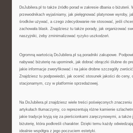
DoJubilera.pl to także źródło porad w zakresie dbania o biżuterii
przewodnikach wyjaśniamy, jak pielęgnować platynowe wyroby, jak
środków używać, a czego zdecydowanie nie stosować, jeśli chces
zachowała blask. Znajdziesz tu także porady, jak organizować swoj
naszyjniki, żeby zminimalizować ryzyko uszkodzeń.
Ogromną wartością DoJubilera.pl są poradniki zakupowe. Podpow
nabywać biżuterię na upominek, jak dobrać obrączki ślubne do pre
jakie informacje zweryfikować i na jakie drobne szczegóły zwróci
Znajdziesz tu podpowiedzi, jak ocenić stosunek jakości do ceny, 
stacjonarnym, czy w platformie sprzedażowej.
Na DoJubilera.pl znajdziesz wiele treści poświęconych znaczeniu
artykułach tłumaczymy, co reprezentują różne kamienie szlachetne
jakie tradycje kryją się za pierścionkami zaręczynowymi, a także
biżuterię, która podkreśli charakter. Dzięki temu każdy odwiedz
idealnie współgra z jego poczuciem estetyki.