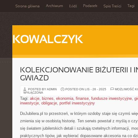
Archiwum
Podatek
Tagi
Strona główna
Łódź
Spis Treści
KOWALCZYK
KOLEKCJONOWANIE BIŻUTERII I I
GWIAZD
POSTED BY ADMIN
POSTED ON LIS - 26 - 2025
MOŻLIWOŚĆ 
WYŁĄCZONA
Tagi:
akcje
,
biznes
,
ekonomia
,
finanse
,
fundusze inwestycyjne
,
gi
inwestycje
,
obligacje
,
portfel inwestycyjny
DoJubilera.pl to przestrzeń, w którym ozdoby staje się czymś wię
zmienia się w osobistą historię. Ten serwis powstał z myślą o czy
się światem jubilerskich detali i szukają rzetelnych informacji, mo
praktycznych tipów, jak wybierać dopasowane akcesoria na co dzi