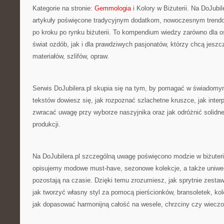
Kategorie na stronie:
Gemmologia
i Kolory w Biżuterii. Na DoJubi
artykuły poświęcone tradycyjnym dodatkom, nowoczesnym trendom
po kroku po rynku biżuterii. To kompendium wiedzy zarówno dla
świat ozdób, jak i dla prawdziwych pasjonatów, którzy chcą jeszc
materiałów, szlifów, opraw.
Serwis DoJubilera.pl skupia się na tym, by pomagać w świadomym 
tekstów dowiesz się, jak rozpoznać szlachetne kruszce, jak inter
zwracać uwagę przy wyborze naszyjnika oraz jak odróżnić solid
produkcji.
Na DoJubilera.pl szczególną uwagę poświęcono modzie w biżuter
opisujemy modowe must-have, sezonowe kolekcje, a także uniwer
pozostają na czasie. Dzięki temu zrozumiesz, jak sprytnie zestawi
jak tworzyć własny styl za pomocą pierścionków, bransoletek, ko
jak dopasować harmonijną całość na wesele, chrzciny czy wieczo