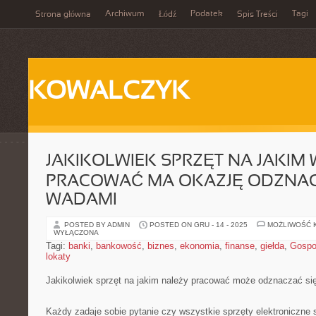
Archiwum
Podatek
Tagi
Strona główna
Łódź
Spis Treści
KOWALCZYK
JAKIKOLWIEK SPRZĘT NA JAKIM
PRACOWAĆ MA OKAZJĘ ODZNAC
WADAMI
POSTED BY ADMIN
POSTED ON GRU - 14 - 2025
MOŻLIWOŚĆ 
WYŁĄCZONA
Tagi:
banki
,
bankowość
,
biznes
,
ekonomia
,
finanse
,
giełda
,
Gospo
lokaty
Jakikolwiek sprzęt na jakim należy pracować może odznaczać si
Każdy zadaje sobie pytanie czy wszystkie sprzęty elektroniczne 