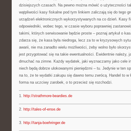
dzisiejszych czasach. Na pewno można mówić o użyteczności ta
wątpliwości kasy fiskalne pod tym linkiem zaliczają się do tego
urządzeń elektronicznych wykorzystywanych na co dzień. Kasy fi
odpowiedniki, wobec tego, w czasie wyboru poprawniej zastanowi
takimi, których serwisowanie będzie proste – poznaj artykuł o kas
zdarza się, że kasa była niedroga, lecz za to w kryzysowych sytu
awarii, nie ma zanadto wielu możliwości, żeby wolno było skorzys
jest przygotować się na takie ewentualności. Ewidentnie należy, 
dmuchać na zimne. Każdy wydatek, jaki wyznaczamy jako cele in
niech będą dobrze ulokowanymi pieniędzmi – tu. Jedynie w ten sp
na to, że te wydatki zakupu się dawno temu zwrócą. Handel to w
forma na uczciwy zarobek, o to przecież się rozchodzi.
1.
http://strathmore-beardies.de
2.
http://tales-of-ense.de
3.
http://tanja-boehringer.de