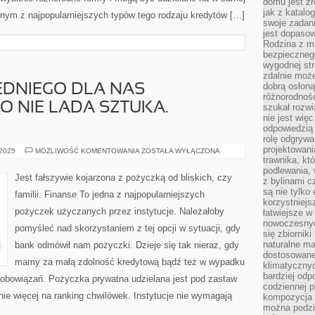
domu jest zr
jak z katalo
dnym z najpopularniejszych typów tego rodzaju kredytów […]
swoje zadani
jest dopaso
Rodzina z m
bezpiecznego
wygodnej st
zdalnie moż
dobrą osłoną 
DNIEGO DLA NAS
różnorodnośc
O NIE LADA SZTUKA.
szukał rozw
nie jest wię
odpowiedzią 
rolę odgrywa
projektowani
WYBÓR
 2025
MOŻLIWOŚĆ KOMENTOWANIA
ZOSTAŁA WYŁĄCZONA
ODPOWIEDNIEGO
trawnika, kt
DLA
podlewania, 
NAS
Jest fałszywie kojarzona z pożyczką od bliskich, czy
z bylinami c
UBEZPIECZENIA
TO
są nie tylko
familii. Finanse To jedna z najpopularniejszych
NIE
korzystniejs
LADA
pożyczek użyczanych przez instytucje. Należałoby
łatwiejsze 
SZTUKA.
EWIDENTNIE
nowoczesnyc
pomyśleć nad skorzystaniem z tej opcji w sytuacji, gdy
się zbiornik
naturalne ma
bank odmówił nam pożyczki. Dzieje się tak nieraz, gdy
dostosowane
mamy za małą zdolność kredytową bądź też w wypadku
klimatyczny
bardziej odp
 zobowiązań. Pożyczka prywatna udzielana jest pod zastaw
codziennej p
ie więcej na ranking chwilówek. Instytucje nie wymagają
kompozycja p
można podzie