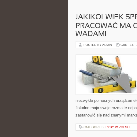
JAKIKOLWIEK SP
PRACOWAĆ MA O
WADAMI
POSTED BY ADMIN
GRU - 14 -
niezwykle pomocnych urządzeń el
fiskalne maja swoje rozmaite odpo
zastanowić się nad znanymi markam
CATEGORIES:
RYBY W POLSCE