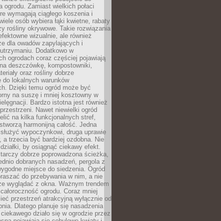
a ogrodu. Zamiast wielkich połaci
óre wymagają ciągłego koszenia i
wiele osób wybiera łąki kwietne, rabaty
zy rośliny okrywowe. Takie rozwiązania
 efektowne wizualnie, ale również
ze dla owadów zapylających i
w utrzymaniu. Dodatkowo w
h ogrodach coraz częściej pojawiają
i na deszczówkę, kompostowniki,
teriały oraz rośliny dobrze
 do lokalnych warunków
ch. Dzięki temu ogród może być
orny na suszę i mniej kosztowny w
ielęgnacji. Bardzo istotna jest również
rzestrzeni. Nawet niewielki ogród
lić na kilka funkcjonalnych stref,
stworzą harmonijną całość. Jedna
służyć wypoczynkowi, druga uprawie
w, a trzecia być bardziej ozdobna. Nie
 działki, by osiągnąć ciekawy efekt.
arczy dobrze poprowadzona ścieżka,
ednio dobranych nasadzeń, pergola z
wygodne miejsce do siedzenia. Ogród
raszać do przebywania w nim, a nie
rze wyglądać z okna. Ważnym trendem
ż całoroczność ogrodu. Coraz mniej
eć przestrzeń atrakcyjną wyłącznie od
pnia. Dlatego planuje się nasadzenia
 ciekawego działo się w ogrodzie przez
osną pojawiają się cebulowe kwiaty i