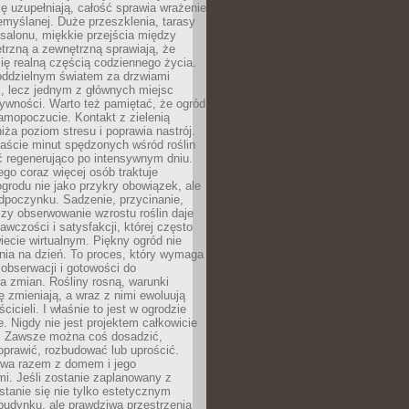
ę uzupełniają, całość sprawia wrażenie
zemyślanej. Duże przeszklenia, tarasy
salonu, miękkie przejścia między
trzną a zewnętrzną sprawiają, że
się realną częścią codziennego życia.
 oddzielnym światem za drzwiami
, lecz jednym z głównych miejsc
ywności. Warto też pamiętać, że ogród
amopoczucie. Kontakt z zielenią
iża poziom stresu i poprawia nastrój.
aście minut spędzonych wśród roślin
ć regenerująco po intensywnym dniu.
ego coraz więcej osób traktuje
ogrodu nie jako przykry obowiązek, ale
dpoczynku. Sadzenie, przycinanie,
zy obserwowanie wzrostu roślin daje
awczości i satysfakcji, której często
iecie wirtualnym. Piękny ogród nie
nia na dzień. To proces, który wymaga
, obserwacji i gotowości do
 zmian. Rośliny rosną, warunki
 zmieniają, a wraz z nimi ewoluują
cicieli. I właśnie to jest w ogrodzie
. Nigdy nie jest projektem całkowicie
 Zawsze można coś dosadzić,
oprawić, rozbudować lub uprościć.
ewa razem z domem i jego
i. Jeśli zostanie zaplanowany z
tanie się nie tylko estetycznym
budynku, ale prawdziwą przestrzenią