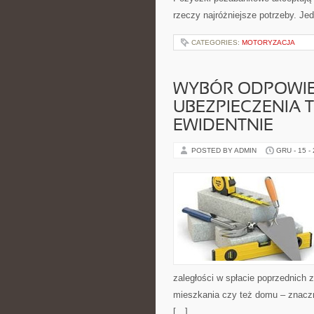
rzeczy najróżniejsze potrzeby. Je
CATEGORIES:
MOTORYZACJA
WYBÓR ODPOWIE
UBEZPIECZENIA T
EWIDENTNIE
POSTED BY ADMIN
GRU - 15 -
zaległości w spłacie poprzednich
mieszkania czy też domu – znaczn
[…]