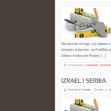
Niezależnie od tego, czy dopiero s
trenujesz kolarstwo, na ProfiBike.
Zobacz koniecznie Rowery […]
CATEGORIES:
PODRÓŻE I DOSTĘ
IZRAEL I SERBIA
POSTED BY ADMIN
GRU - 2 - 