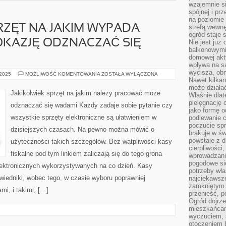
wzajemnie si
spójnej i pr
na poziomie 
RZĘT NA JAKIM WYPADA
strefą wewnę
ogród staje 
KAZJĘ ODZNACZAĆ SIĘ
Nie jest już
balkonowymi
domowej akt
wpływa na s
wycisza, obn
JAKIKOLWIEK
 2025
MOŻLIWOŚĆ KOMENTOWANIA
ZOSTAŁA WYŁĄCZONA
SPRZĘT
Nawet kilkan
NA
może działa
JAKIM
Jakikolwiek sprzęt na jakim należy pracować może
Właśnie dlat
WYPADA
PRACOWAĆ
pielęgnację 
odznaczać się wadami Każdy zadaje sobie pytanie czy
MA
jako formę o
OKAZJĘ
wszystkie sprzęty elektroniczne są ułatwieniem w
podlewanie c
ODZNACZAĆ
SIĘ
poczucie spr
dzisiejszych czasach. Na pewno można mówić o
WADAMI
brakuje w św
powstaje z d
użyteczności takich szczegółów. Bez wątpliwości kasy
cierpliwości
fiskalne pod tym linkiem zaliczają się do tego grona
wprowadzania
pogodowe się
ektronicznych wykorzystywanych na co dzień. Kasy
potrzeby właś
wiedniki, wobec tego, w czasie wyboru poprawniej
najciekawsze
zamkniętym.
i, i takimi, […]
przenieść, p
Ogród dojrz
mieszkańcam
wyczuciem, s
otoczeniem 