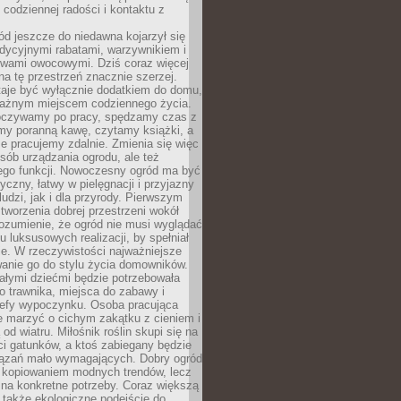
codziennej radości i kontaktu z
d jeszcze do niedawna kojarzył się
adycyjnymi rabatami, warzywnikiem i
ewami owocowymi. Dziś coraz więcej
na tę przestrzeń znacznie szerzej.
taje być wyłącznie dodatkiem do domu,
 ważnym miejscem codziennego życia.
poczywamy po pracy, spędzamy czas z
emy poranną kawę, czytamy książki, a
 pracujemy zdalnie. Zmienia się więc
osób urządzania ogrodu, ale też
jego funkcji. Nowoczesny ogród ma być
tyczny, łatwy w pielęgnacji i przyjazny
ludzi, jak i dla przyrody. Pierwszym
tworzenia dobrej przestrzeni wokół
ozumienie, że ogród nie musi wyglądać
gu luksusowych realizacji, by spełniał
e. W rzeczywistości najważniejsze
wanie go do stylu życia domowników.
ałymi dziećmi będzie potrzebowała
 trawnika, miejsca do zabawy i
refy wypoczynku. Osoba pracująca
e marzyć o cichym zakątku z cieniem i
od wiatru. Miłośnik roślin skupi się na
i gatunków, a ktoś zabiegany będzie
iązań mało wymagających. Dobry ogród
c kopiowaniem modnych trendów, lecz
na konkretne potrzeby. Coraz większą
 także ekologiczne podejście do