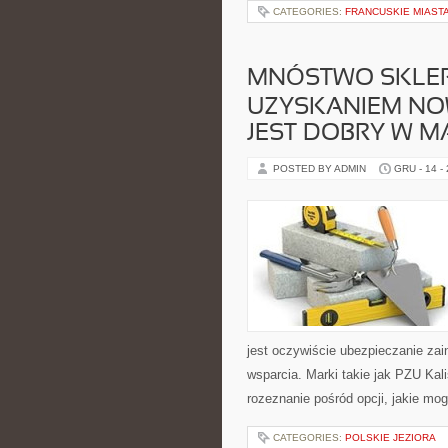
CATEGORIES:
FRANCUSKIE MIAST
MNÓSTWO SKLEP
UZYSKANIEM NO
JEST DOBRY W M
POSTED BY ADMIN
GRU - 14 -
jest oczywiście ubezpieczanie za
wsparcia. Marki takie jak PZU Kal
rozeznanie pośród opcji, jakie m
CATEGORIES:
POLSKIE JEZIORA