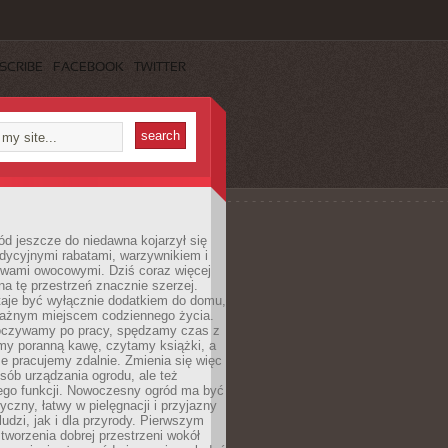
SCRIBE
FACEBOOK
TWITTER
d jeszcze do niedawna kojarzył się
adycyjnymi rabatami, warzywnikiem i
ewami owocowymi. Dziś coraz więcej
na tę przestrzeń znacznie szerzej.
taje być wyłącznie dodatkiem do domu,
 ważnym miejscem codziennego życia.
poczywamy po pracy, spędzamy czas z
emy poranną kawę, czytamy książki, a
 pracujemy zdalnie. Zmienia się więc
osób urządzania ogrodu, ale też
jego funkcji. Nowoczesny ogród ma być
tyczny, łatwy w pielęgnacji i przyjazny
ludzi, jak i dla przyrody. Pierwszym
tworzenia dobrej przestrzeni wokół