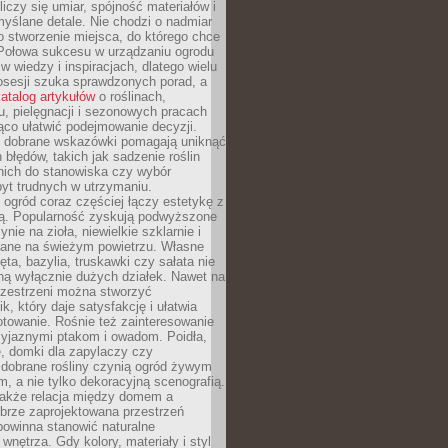
liczy się umiar, spójność materiałów i
yślane detale. Nie chodzi o nadmiar
o stworzenie miejsca, do którego chce
 Połowa sukcesu w urządzaniu ogrodu
 w wiedzy i inspiracjach, dlatego wielu
posesji szuka sprawdzonych porad, a
atalog artykułów
o roślinach,
u, pielęgnacji i sezonowych pracach
co ułatwić podejmowanie decyzji.
 dobrane wskazówki pomagają uniknąć
błędów, takich jak sadzenie roślin
nich do stanowiska czy wybór
yt trudnych w utrzymaniu.
ogród coraz częściej łączy estetykę z
ą. Popularność zyskują podwyższone
ynie na zioła, niewielkie szklarnie i
niane na świeżym powietrzu. Własne
ęta, bazylia, truskawki czy sałata nie
ną wyłącznie dużych działek. Nawet na
przestrzeni można stworzyć
k, który daje satysfakcję i ułatwia
towanie. Rośnie też zainteresowanie
zyjaznymi ptakom i owadom. Poidła,
, domki dla zapylaczy czy
 dobrane rośliny czynią ogród żywym
 a nie tylko dekoracyjną scenografią.
 także relacja między domem a
brze zaprojektowana przestrzeń
powinna stanowić naturalne
 wnętrza. Gdy kolory, materiały i styl