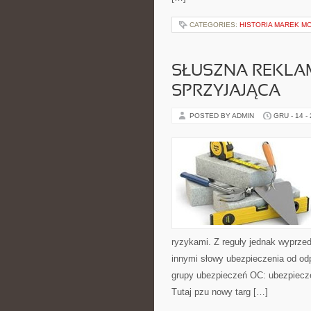
CATEGORIES:
HISTORIA MAREK M
SŁUSZNA REKLA
SPRZYJAJĄCA
POSTED BY ADMIN
GRU - 14 -
ryzykami. Z reguły jednak wyprze
innymi słowy ubezpieczenia od od
grupy ubezpieczeń OC: ubezpiecz
Tutaj pzu nowy targ […]