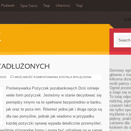
Podatek
Tagi
Ukarincy
Tagi
Spis Treści
SUB
K
ZADŁUŻONYCH
Domowy ogró
głównie z tr
POŻYCZKA
 2025
MOŻLIWOŚĆ KOMENTOWANIA
ZOSTAŁA WYŁĄCZONA
kilkoma drz
DLA
osób patrzy 
ZADŁUŻONYCH
Ogród przes
Porównywarka Pożyczek pozabankowych Dziś istnieje
a staje się
wiele form pożyczek. Jesteśmy w stanie decydować się
To tutaj od
rodziną, pij
pomiędzy innymi na te spełniane bezpośrednio w banku,
czasem także
jak oraz te poza nim. Również jedna jak i druga opcja są
nie tylko sp
myślenie o 
dla nas pomyślne, jednak jak wiadomo w przypadku
piękny, prak
zarówno dla 
każdej pożyczki sprawę wypada detalicznie przemyśleć.
krokiem do s
ybitnie różnorodne formy i mogą być udzielane na w samej