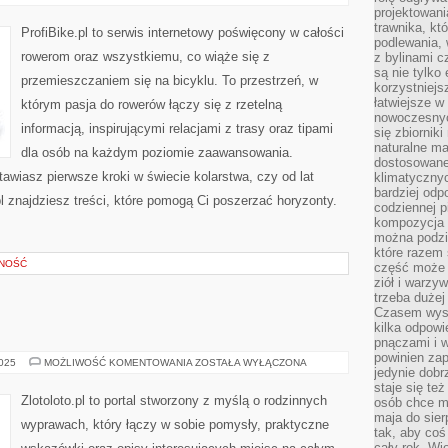
TURYSTYKA
projektowani
RODZINNA
trawnika, kt
I
ProfiBike.pl to serwis internetowy poświęcony w całości
ROWERY
podlewania, 
DZIECIĘCE
rowerom oraz wszystkiemu, co wiąże się z
z bylinami c
I
MŁODZIEŻOWE
są nie tylko
przemieszczaniem się na bicyklu. To przestrzeń, w
korzystniejs
łatwiejsze 
którym pasja do rowerów łączy się z rzetelną
nowoczesnyc
informacją, inspirującymi relacjami z trasy oraz tipami
się zbiornik
naturalne ma
dla osób na każdym poziomie zaawansowania.
dostosowane
tawiasz pierwsze kroki w świecie kolarstwa, czy od lat
klimatyczny
bardziej odp
pl znajdziesz treści, które pomogą Ci poszerzać horyzonty.
codziennej p
kompozycja p
można podzie
które razem 
PNOŚĆ
część może 
ziół i warzy
trzeba dużej
Czasem wyst
kilka odpowi
pnączami i 
powinien zap
IZRAEL
2025
MOŻLIWOŚĆ KOMENTOWANIA
ZOSTAŁA WYŁĄCZONA
jedynie dob
I
SERBIA
staje się te
Zlotoloto.pl to portal stworzony z myślą o rodzinnych
osób chce mi
maja do sier
wyprawach, który łączy w sobie pomysły, praktyczne
tak, aby coś
cały rok. Wi