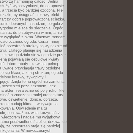
stworzą harmonijną całość. Jedna
służyć wypoczynkowi, druga uprawie
w, a trzecia być bardziej ozdobna. Nie
 działki, by osiągnąć ciekawy efekt.
arczy dobrze poprowadzona ścieżka,
ednio dobranych nasadzeń, pergola z
wygodne miejsce do siedzenia. Ogród
raszać do przebywania w nim, a nie
rze wyglądać z okna. Ważnym trendem
ż całoroczność ogrodu. Coraz mniej
eć przestrzeń atrakcyjną wyłącznie od
pnia. Dlatego planuje się nasadzenia
 ciekawego działo się w ogrodzie przez
osną pojawiają się cebulowe kwiaty i
leń, latem rabaty rozkwitają pełnią
ią uwagę przyciągają trawy ozdobne i
ce się liście, a zimą strukturę ogrodu
ielone krzewy, żywopłoty i
pędy. Dzięki temu ogród nie zamienia
ą przestrzeń poza sezonem, lecz
arakter niezależnie od pory roku. Nie
inać o znaczeniu małej architektury.
we, oświetlenie, donice, obrzeża,
ergole budują klimat i wpływają na
kowania. Oświetlenie ma tu
olę, ponieważ pozwala korzystać z
e wieczorem i nadaje mu wyjątkowy
ikatnie podświetlone ścieżki, drzewa lub
ją, że przestrzeń staje się bardziej
 funkcjonalna. W nowoczesnych