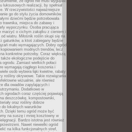
ozumienie, że ogród nie musi wyglądać
gu luksusowych realizacji, by spełniał
e. W rzeczywistości najważniejsze
wanie go do stylu życia domowników.
ałymi dziećmi będzie potrzebowała
 trawnika, miejsca do zabawy i
refy wypoczynku. Osoba pracująca
e marzyć o cichym zakątku z cieniem i
od wiatru. Miłośnik roślin skupi się na
i gatunków, a ktoś zabiegany będzie
iązań mało wymagających. Dobry ogród
c kopiowaniem modnych trendów, lecz
na konkretne potrzeby. Coraz większą
 także ekologiczne podejście do
a ogrodu. Zamiast wielkich połaci
óre wymagają ciągłego koszenia i
wiele osób wybiera łąki kwietne, rabaty
zy rośliny okrywowe. Takie rozwiązania
 efektowne wizualnie, ale również
ze dla owadów zapylających i
w utrzymaniu. Dodatkowo w
h ogrodach coraz częściej pojawiają
i na deszczówkę, kompostowniki,
teriały oraz rośliny dobrze
 do lokalnych warunków
ch. Dzięki temu ogród może być
orny na suszę i mniej kosztowny w
ielęgnacji. Bardzo istotna jest również
rzestrzeni. Nawet niewielki ogród
lić na kilka funkcjonalnych stref,