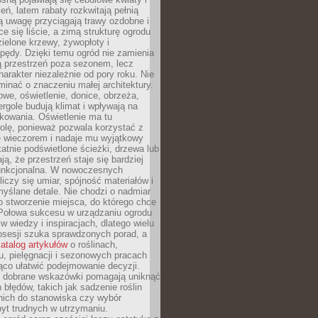
leń, latem rabaty rozkwitają pełnią
ią uwagę przyciągają trawy ozdobne i
ce się liście, a zimą strukturę ogrodu
ielone krzewy, żywopłoty i
pędy. Dzięki temu ogród nie zamienia
ą przestrzeń poza sezonem, lecz
arakter niezależnie od pory roku. Nie
inać o znaczeniu małej architektury.
we, oświetlenie, donice, obrzeża,
ergole budują klimat i wpływają na
kowania. Oświetlenie ma tu
olę, ponieważ pozwala korzystać z
e wieczorem i nadaje mu wyjątkowy
ikatnie podświetlone ścieżki, drzewa lub
ją, że przestrzeń staje się bardziej
 funkcjonalna. W nowoczesnych
liczy się umiar, spójność materiałów i
yślane detale. Nie chodzi o nadmiar
o stworzenie miejsca, do którego chce
 Połowa sukcesu w urządzaniu ogrodu
 w wiedzy i inspiracjach, dlatego wielu
posesji szuka sprawdzonych porad, a
atalog artykułów
o roślinach,
u, pielęgnacji i sezonowych pracach
co ułatwić podejmowanie decyzji.
 dobrane wskazówki pomagają uniknąć
błędów, takich jak sadzenie roślin
nich do stanowiska czy wybór
yt trudnych w utrzymaniu.