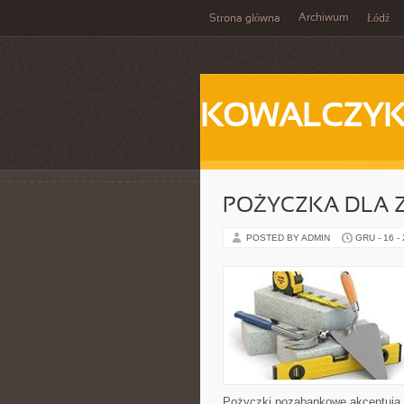
Archiwum
Strona główna
Łódź
KOWALCZY
POŻYCZKA DLA 
POSTED BY ADMIN
GRU - 16 -
Pożyczki pozabankowe akceptują w