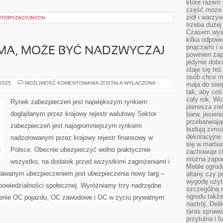
które razem 
część może 
ziół i warzy
OTORYZACYJNYCH
trzeba dużej
Czasem wyst
kilka odpowi
pnączami i 
MA, MOŻE BYĆ NADZWYCZAJ
powinien zap
jedynie dob
staje się te
osób chce mi
SŁUSZNA
 2025
MOŻLIWOŚĆ KOMENTOWANIA
ZOSTAŁA WYŁĄCZONA
maja do sier
REKLAMA,
tak, aby coś
MOŻE
cały rok. Wi
BYĆ
Rynek zabezpieczeń jest największym rynkiem
NADZWYCZAJ
pierwsza zie
SPRZYJAJĄCA
doglądanym przez krajowy rejestr walutowy Sektor
barw, jesien
przebarwiają
zabezpieczeń jest najogromniejszym rynkiem
budują zimoz
dekoracyjne 
nadzorowanym przez krajowy rejestr finansowy w
się w martw
Polsce. Obecnie ubezpieczyć wolno praktycznie
zachowuje ch
można zapom
wszystko, na dodatek przed wszystkimi zagrożeniami i
Meble ogrodo
dawanym ubezpieczeniem jest ubezpieczenia nowy targ –
altany czy p
wygodę użyt
powiedzialności społecznej. Wyróżniamy trzy nadrzędne
szczególną r
ogrodu takż
enie OC pojazdu, OC zawodowe i OC w życiu prywatnym.
nastrój. Del
taras sprawia
przytulna i