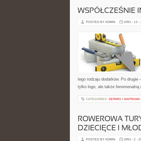
WSPÓŁCZEŚNIE I
POSTED BY ADMIN
GRU - 13 -
tego rodzaju dodatków. Po drugie 
tylko logo, ale także fenomenalną 
CATEGORIES:
SERWIS I NAPRAWA
ROWEROWA TURY
DZIECIĘCE I MŁ
POSTED BY ADMIN
GRU - 2 - 