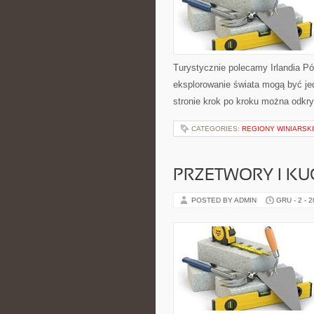
Turystycznie polecamy Irlandia Pół
eksplorowanie świata mogą być jed
stronie krok po kroku można odkry
CATEGORIES:
REGIONY WINIARSK
PRZETWORY I KU
POSTED BY ADMIN
GRU - 2 - 