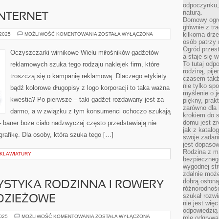
odpoczynku, 
naturą.
NTERNET
Domowy ogró
głównie z tr
WSPÓŁCZEŚNIE
kilkoma drz
 2025
MOŻLIWOŚĆ KOMENTOWANIA
ZOSTAŁA WYŁĄCZONA
INTERNET
osób patrzy 
Ogród przes
Oczyszczarki wirnikowe Wielu miłośników gadżetów
a staje się
To tutaj od
reklamowych szuka tego rodzaju naklejek firm, które
rodziną, pij
troszczą się o kampanię reklamową. Dlaczego etykiety
czasem także
nie tylko sp
bądź kolorowe długopisy z logo korporacji to taka ważna
myślenie o 
kwestia? Po pierwsze – taki gadżet rozdawany jest za
piękny, prak
zarówno dla 
darmo, a w związku z tym konsumenci ochoczo szukają
krokiem do s
domu jest zr
– baner boże ciało nadzwyczaj często przedstawiają nie
jak z katalo
grafikę. Dla osoby, która szuka tego […]
swoje zadani
jest dopaso
Rodzina z m
 KLAWIATURY
bezpiecznego
wygodnej st
zdalnie moż
dobrą osłoną 
STYKA RODZINNA I ROWERY
różnorodnośc
szukał rozw
ODZIEŻOWE
nie jest wię
odpowiedzią 
ROWEROWA
2025
MOŻLIWOŚĆ KOMENTOWANIA
ZOSTAŁA WYŁĄCZONA
rolę odgrywa