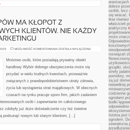
aranżacjach 
A
dobrze przem
ozdób, lecz 
się wracać.
tkwi również
ÓW MA KŁOPOT Z
właścicieli 
praktyczny
k
WYCH KLIENTÓW. NIE KAŻDY
projektowani
może znaczą
ARKETINGU
Odpowiednio
kosztownych 
MNÓSTWO
 2025
MOŻLIWOŚĆ KOMENTOWANIA
ZOSTAŁA WYŁĄCZONA
nieodpowied
SKLEPÓW
rozwiązań zb
MA
Nowoczesny 
KŁOPOT
Mnóstwo osób, które posiadają prywatny obiekt
Z
użytkowości
UZYSKANIEM
handlowy Wybór dobrego ubezpieczenia może się
grządki, skrz
NOWYCH
KLIENTÓW.
strefy jadal
przydać w wielu trudnych kwestiach, przeważnie
NIE
pomidory, mi
KAŻDY
są już dome
związanych z prawdopodobieństwem utraty zdrowia,
JEST
DOBRY
niewielkiej 
W
życia lub wystąpienia strat majątkowych. W obecnych
miniwarzywni
MARKETINGU
codzienne go
czasach na rynku pracuje sporo firm, jakich zadaniem
ogrodami pr
interesowanych osób i zapewnianie im całościowego
budki lęgowe
odpowiednio
isz zdobyły już duże doświadczenie czy też świetne
ekosystemem,
Istotna jest
ogą podsunąć nowym lub starym klientom, […]
ogrodem. Do
zewnętrzna 
przedłużenie