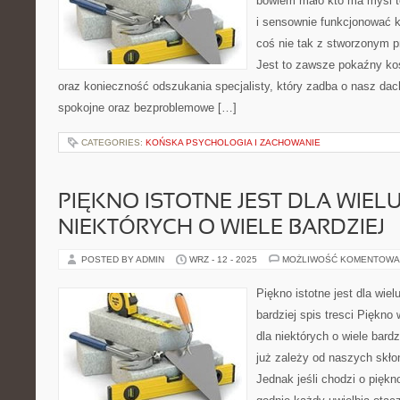
bowiem mało kto ma myśl te
i sensownie funkcjonować ki
coś nie tak z stworzonym 
Jest to zawsze pokaźny kos
oraz konieczność odszukania specjalisty, który zadba o nasz da
spokojne oraz bezproblemowe […]
CATEGORIES:
KOŃSKA PSYCHOLOGIA I ZACHOWANIE
PIĘKNO ISTOTNE JEST DLA WIELU
NIEKTÓRYCH O WIELE BARDZIEJ
POSTED BY ADMIN
WRZ - 12 - 2025
MOŻLIWOŚĆ KOMENTOWA
Piękno istotne jest dla wielu
bardziej spis tresci Piękno 
dla niektórych o wiele bardz
już zależy od naszych skło
Jednak jeśli chodzi o piękn