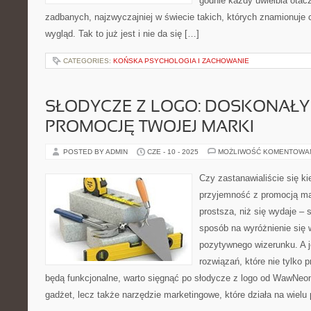
godnie każdy uwielbia otacz
zadbanych, najzwyczajniej w świecie takich, których znamionuje 
wygląd. Tak to już jest i nie da się […]
CATEGORIES:
KOŃSKA PSYCHOLOGIA I ZACHOWANIE
SŁODYCZE Z LOGO: DOSKONAŁY
PROMOCJĘ TWOJEJ MARKI
POSTED BY ADMIN
CZE - 10 - 2025
MOŻLIWOŚĆ KOMENTOWA
Czy zastanawialiście się k
przyjemność z promocją ma
prostsza, niż się wydaje – 
sposób na wyróżnienie się 
pozytywnego wizerunku. A 
rozwiązań, które nie tylko 
będą funkcjonalne, warto sięgnąć po słodycze z logo od WawNeon
gadżet, lecz także narzędzie marketingowe, które działa na wiel