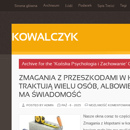
Archiwum
Podatek
Tagi
Strona główna
Łódź
Spis Treści
KOWALCZYK
Archive for the ‘Końska Psychologia i Zachowanie’ 
ZMAGANIA Z PRZESZKODAMI W
TRAKTUJĄ WIELU OSÓB, ALBOW
MA ŚWIADOMOŚĆ
POSTED BY ADMIN
PAŹ - 6 - 2025
MOŻLIWOŚĆ KOMENTOWAN
Nasze okna coraz to części
Zmagania z kłopotami w kom