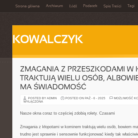
Archiwum
Podatek
Tagi
Strona główna
Łódź
Spis Treści
KOWALCZYK
ZMAGANIA Z PRZESZKODAMI W
TRAKTUJĄ WIELU OSÓB, ALBOW
MA ŚWIADOMOŚĆ
POSTED BY ADMIN
POSTED ON PAŹ - 6 - 2025
MOŻLIWOŚĆ K
WYŁĄCZONA
Nasze okna coraz to częściej zdobią rolety. Czasami
Zmagania z kłopotami w kominem traktują wielu osób, bowiem ma
trudno jest sprawnie i sensownie funkcjonować kiedy tak właściwie