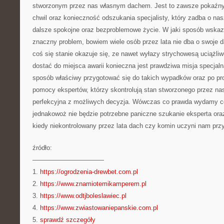
stworzonym przez nas własnym dachem. Jest to zawsze pokaźny 
chwil oraz konieczność odszukania specjalisty, który zadba o na
dalsze spokojne oraz bezproblemowe życie. W jaki sposób wska
znaczny problem, bowiem wiele osób przez lata nie dba o swoje d
coś się stanie okazuje się, ze nawet wyłazy strychowesą uciążliw
dostać do miejsca awarii konieczna jest prawdziwa misja specjal
sposób właściwy przygotować się do takich wypadków oraz po pro
pomocy ekspertów, którzy skontrolują stan stworzonego przez na
perfekcyjna z możliwych decyzja. Wówczas co prawda wydamy co 
jednakowoż nie będzie potrzebne paniczne szukanie eksperta oraz
kiedy niekontrolowany przez lata dach czy komin uczyni nam prz
źródło:
———————————
1.
https://ogrodzenia-drewbet.com.pl
2.
https://www.znamiotemikamperem.pl
3.
https://www.odtjboleslawiec.pl
4.
https://www.zwiastowaniepanskie.com.pl
5.
sprawdź szczegóły