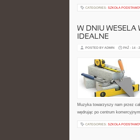
CATEGORIES:
SZKOŁA PODSTAW
W DNIU WESELA
IDEALNE
POSTED BY ADMIN
PAŹ - 14 - 
Muzyka towarzyszy nam przez całe
wędrując po centrum komercyjnym.
CATEGORIES:
SZKOŁA PODSTAW