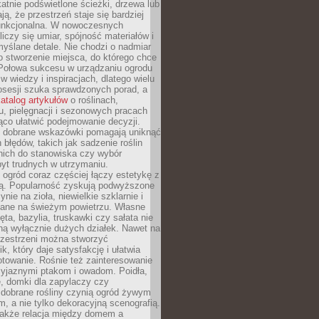
ikatnie podświetlone ścieżki, drzewa lub
ją, że przestrzeń staje się bardziej
 funkcjonalna. W nowoczesnych
liczy się umiar, spójność materiałów i
yślane detale. Nie chodzi o nadmiar
o stworzenie miejsca, do którego chce
 Połowa sukcesu w urządzaniu ogrodu
 w wiedzy i inspiracjach, dlatego wielu
posesji szuka sprawdzonych porad, a
atalog artykułów
o roślinach,
u, pielęgnacji i sezonowych pracach
co ułatwić podejmowanie decyzji.
 dobrane wskazówki pomagają uniknąć
błędów, takich jak sadzenie roślin
nich do stanowiska czy wybór
yt trudnych w utrzymaniu.
ogród coraz częściej łączy estetykę z
ą. Popularność zyskują podwyższone
ynie na zioła, niewielkie szklarnie i
niane na świeżym powietrzu. Własne
ęta, bazylia, truskawki czy sałata nie
ną wyłącznie dużych działek. Nawet na
przestrzeni można stworzyć
k, który daje satysfakcję i ułatwia
towanie. Rośnie też zainteresowanie
zyjaznymi ptakom i owadom. Poidła,
, domki dla zapylaczy czy
 dobrane rośliny czynią ogród żywym
 a nie tylko dekoracyjną scenografią.
 także relacja między domem a