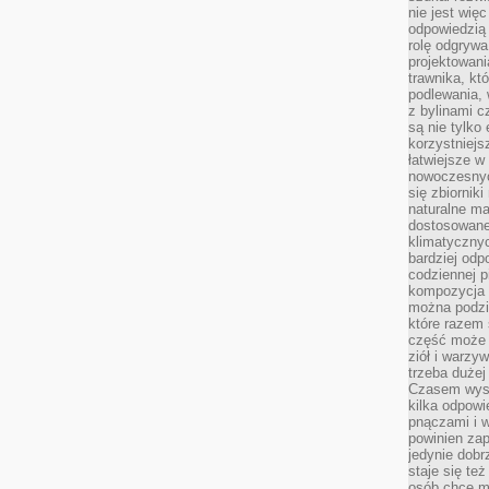
nie jest wię
odpowiedzią 
rolę odgrywa
projektowani
trawnika, kt
podlewania, 
z bylinami c
są nie tylko
korzystniejs
łatwiejsze 
nowoczesnyc
się zbiornik
naturalne ma
dostosowane
klimatyczny
bardziej odp
codziennej p
kompozycja p
można podzie
które razem 
część może 
ziół i warzy
trzeba dużej
Czasem wyst
kilka odpowi
pnączami i 
powinien zap
jedynie dob
staje się te
osób chce mi