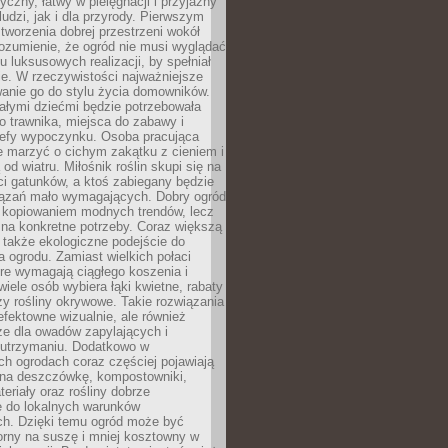
tyczny, łatwy w pielęgnacji i przyjazny
ludzi, jak i dla przyrody. Pierwszym
tworzenia dobrej przestrzeni wokół
ozumienie, że ogród nie musi wyglądać
gu luksusowych realizacji, by spełniał
e. W rzeczywistości najważniejsze
wanie go do stylu życia domowników.
ałymi dziećmi będzie potrzebowała
 trawnika, miejsca do zabawy i
refy wypoczynku. Osoba pracująca
e marzyć o cichym zakątku z cieniem i
od wiatru. Miłośnik roślin skupi się na
i gatunków, a ktoś zabiegany będzie
iązań mało wymagających. Dobry ogród
c kopiowaniem modnych trendów, lecz
na konkretne potrzeby. Coraz większą
 także ekologiczne podejście do
a ogrodu. Zamiast wielkich połaci
óre wymagają ciągłego koszenia i
wiele osób wybiera łąki kwietne, rabaty
zy rośliny okrywowe. Takie rozwiązania
 efektowne wizualnie, ale również
ze dla owadów zapylających i
w utrzymaniu. Dodatkowo w
h ogrodach coraz częściej pojawiają
i na deszczówkę, kompostowniki,
teriały oraz rośliny dobrze
 do lokalnych warunków
ch. Dzięki temu ogród może być
orny na suszę i mniej kosztowny w