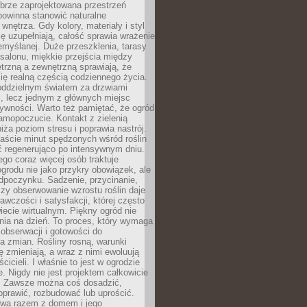
brze zaprojektowana przestrzeń
powinna stanowić naturalne
 wnętrza. Gdy kolory, materiały i styl
ę uzupełniają, całość sprawia wrażenie
zemyślanej. Duże przeszklenia, tarasy
salonu, miękkie przejścia między
trzną a zewnętrzną sprawiają, że
się realną częścią codziennego życia.
 oddzielnym światem za drzwiami
, lecz jednym z głównych miejsc
ywności. Warto też pamiętać, że ogród
amopoczucie. Kontakt z zielenią
iża poziom stresu i poprawia nastrój.
aście minut spędzonych wśród roślin
ć regenerująco po intensywnym dniu.
ego coraz więcej osób traktuje
ogrodu nie jako przykry obowiązek, ale
dpoczynku. Sadzenie, przycinanie,
zy obserwowanie wzrostu roślin daje
awczości i satysfakcji, której często
iecie wirtualnym. Piękny ogród nie
nia na dzień. To proces, który wymaga
, obserwacji i gotowości do
 zmian. Rośliny rosną, warunki
 zmieniają, a wraz z nimi ewoluują
cicieli. I właśnie to jest w ogrodzie
. Nigdy nie jest projektem całkowicie
 Zawsze można coś dosadzić,
oprawić, rozbudować lub uprościć.
ewa razem z domem i jego