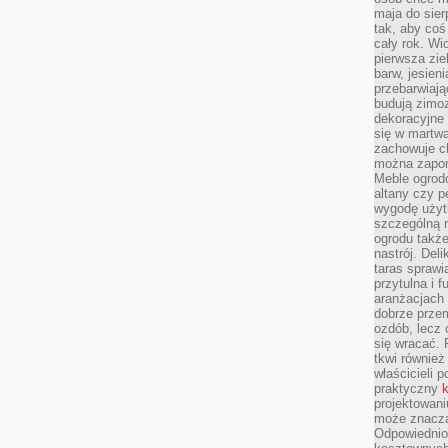
maja do sier
tak, aby coś
cały rok. Wi
pierwsza zie
barw, jesien
przebarwiają
budują zimoz
dekoracyjne 
się w martw
zachowuje ch
można zapom
Meble ogrodo
altany czy p
wygodę użyt
szczególną r
ogrodu takż
nastrój. Del
taras sprawia
przytulna i
aranżacjach 
dobrze przem
ozdób, lecz 
się wracać.
tkwi również
właścicieli 
praktyczny
k
projektowani
może znaczą
Odpowiednio