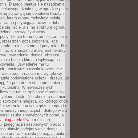
pnia. Dlatego planuje się nasadzenia
 ciekawego działo się w ogrodzie przez
osną pojawiają się cebulowe kwiaty i
leń, latem rabaty rozkwitają pełnią
ią uwagę przyciągają trawy ozdobne i
ce się liście, a zimą strukturę ogrodu
ielone krzewy, żywopłoty i
pędy. Dzięki temu ogród nie zamienia
ą przestrzeń poza sezonem, lecz
arakter niezależnie od pory roku. Nie
inać o znaczeniu małej architektury.
we, oświetlenie, donice, obrzeża,
ergole budują klimat i wpływają na
kowania. Oświetlenie ma tu
olę, ponieważ pozwala korzystać z
e wieczorem i nadaje mu wyjątkowy
ikatnie podświetlone ścieżki, drzewa lub
ją, że przestrzeń staje się bardziej
 funkcjonalna. W nowoczesnych
liczy się umiar, spójność materiałów i
yślane detale. Nie chodzi o nadmiar
o stworzenie miejsca, do którego chce
 Połowa sukcesu w urządzaniu ogrodu
 w wiedzy i inspiracjach, dlatego wielu
posesji szuka sprawdzonych porad, a
atalog artykułów
o roślinach,
u, pielęgnacji i sezonowych pracach
co ułatwić podejmowanie decyzji.
 dobrane wskazówki pomagają uniknąć