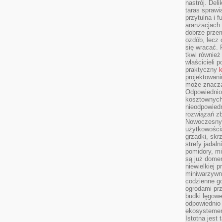
nastrój. Del
taras sprawia
przytulna i
aranżacjach 
dobrze przem
ozdób, lecz 
się wracać.
tkwi również
właścicieli 
praktyczny
k
projektowani
może znaczą
Odpowiednio
kosztownych 
nieodpowied
rozwiązań zb
Nowoczesny 
użytkowości
grządki, skrz
strefy jadal
pomidory, mi
są już dome
niewielkiej 
miniwarzywni
codzienne go
ogrodami pr
budki lęgowe
odpowiednio
ekosystemem,
Istotna jest