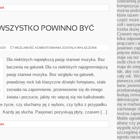
codziennej p
kompozycja p
OWA
można podzie
które razem 
część może 
ziół i warzy
 WSZYSTKO POWINNO BYĆ
trzeba dużej
Czasem wyst
kilka odpowi
pnączami i 
W
powinien zap
2025
MOŻLIWOŚĆ KOMENTOWANIA
ZOSTAŁA WYŁĄCZONA
DNIU
jedynie dob
WESELA
staje się te
WSZYSTKO
Dla niektórych największą pasję stanowi muzyka. Bez
POWINNO
osób chce mi
BYĆ
maja do sier
baczenia na gatunek Dla co niektórych najogromniejszą
IDEALNE
tak, aby coś
pasję stanowi muzyka. Bez względu na gatunek,
cały rok. Wi
pierwsza zie
prawdziwy rock lub klasyczne dźwięki fortepianu, stale
barw, jesien
zezwala na zapomnienie, przeniesienie się do innego
przebarwiają
budują zimoz
świata i poczucie, jakby nic więcej się nie kalkulowało.
dekoracyjne 
się w martw
 życie, czy słuchamy jej z wyboru, czy tylko z przypadku
zachowuje ch
 Każdy jej słucha. Pasjonaci pozyskują płyty, czasem […]
można zapom
Meble ogrodo
altany czy p
OWA
wygodę użyt
szczególną r
ogrodu takż