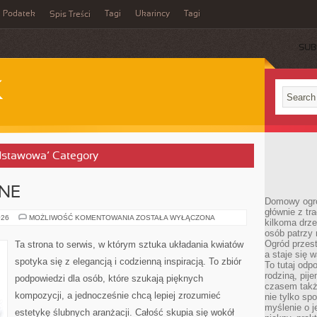
Podatek
Tagi
Ukarincy
Tagi
Spis Treści
SUB
K
odstawowa’ Category
BNE
Domowy ogró
głównie z tr
INSPIRACJE
026
MOŻLIWOŚĆ KOMENTOWANIA
ZOSTAŁA WYŁĄCZONA
kilkoma drz
ŚLUBNE
osób patrzy 
Ogród przes
Ta strona to serwis, w którym sztuka układania kwiatów
a staje się
spotyka się z elegancją i codzienną inspiracją. To zbiór
To tutaj od
rodziną, pij
podpowiedzi dla osób, które szukają pięknych
czasem także
kompozycji, a jednocześnie chcą lepiej zrozumieć
nie tylko sp
myślenie o 
estetykę ślubnych aranżacji. Całość skupia się wokół