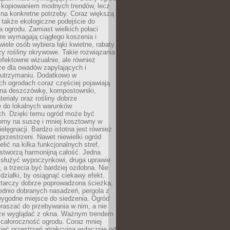
c kopiowaniem modnych trendów, lecz
na konkretne potrzeby. Coraz większą
 także ekologiczne podejście do
a ogrodu. Zamiast wielkich połaci
óre wymagają ciągłego koszenia i
wiele osób wybiera łąki kwietne, rabaty
zy rośliny okrywowe. Takie rozwiązania
 efektowne wizualnie, ale również
ze dla owadów zapylających i
w utrzymaniu. Dodatkowo w
h ogrodach coraz częściej pojawiają
i na deszczówkę, kompostowniki,
teriały oraz rośliny dobrze
 do lokalnych warunków
ch. Dzięki temu ogród może być
orny na suszę i mniej kosztowny w
ielęgnacji. Bardzo istotna jest również
rzestrzeni. Nawet niewielki ogród
lić na kilka funkcjonalnych stref,
stworzą harmonijną całość. Jedna
służyć wypoczynkowi, druga uprawie
w, a trzecia być bardziej ozdobna. Nie
 działki, by osiągnąć ciekawy efekt.
arczy dobrze poprowadzona ścieżka,
ednio dobranych nasadzeń, pergola z
wygodne miejsce do siedzenia. Ogród
raszać do przebywania w nim, a nie
rze wyglądać z okna. Ważnym trendem
ż całoroczność ogrodu. Coraz mniej
eć przestrzeń atrakcyjną wyłącznie od