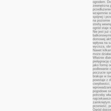
ogrodem. Do
zewnętrzna 
przedłużenie
wzajemnie si
spójnej i pr
na poziomie 
strefą wewnę
ogród staje 
Nie jest już
balkonowymi
domowej akt
wpływa na s
wycisza, obn
Nawet kilkan
może działa
Właśnie dlat
pielęgnację 
jako formę o
podlewanie c
poczucie spr
brakuje w św
powstaje z d
cierpliwości
wprowadzania
pogodowe się
potrzeby właś
najciekawsze
zamkniętym.
przenieść, p
Ogród dojrz