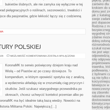
piękny, prak
zarówno dla 
bukietów ślubnych, ale nie zamyka się wyłącznie w tej
krokiem do s
rad pielęgnacyjnych o roślinach, sezonowości, trwałości i
domu jest zr
jak z katalo
ce dla pasjonatów, gdzie lekkość łączy się z codzienną
swoje zadani
jest dopaso
Rodzina z m
bezpiecznego
OWA
wygodnej st
zdalnie moż
dobrą osłoną 
różnorodnośc
TURY POLSKIEJ
szukał rozw
nie jest wię
odpowiedzią 
HISTORIA
026
MOŻLIWOŚĆ KOMENTOWANIA
ZOSTAŁA WYŁĄCZONA
LITERATURY
rolę odgrywa
POLSKIEJ
projektowani
KoronaMK to serwis poświęcony dziejom kraju nad
trawnika, kt
podlewania, 
Wisłą – od Piastów aż po czasy dzisiejsze. To
z bylinami c
kompendium, w którym opowieść spotyka się z analizą,
są nie tylko
korzystniejs
a wydarzenia układają się w zrozumiałą ciąg przyczyn i
łatwiejsze 
skutków. Jeśli szukasz wiarygodnego przewodnika po
nowoczesnyc
się zbiornik
okresach, chcesz uchwycić kontekst przemian albo po
naturalne ma
dostosowane
 KoronaMK ma być idealnie taką bazą wiedzy. Nowości na
klimatyczny
 Historia Militarna Polski. Największą […]
bardziej odp