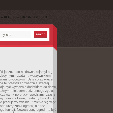
SCRIBE
FACEBOOK
TWITTER
d jeszcze do niedawna kojarzył się
adycyjnymi rabatami, warzywnikiem i
ewami owocowymi. Dziś coraz więcej
na tę przestrzeń znacznie szerzej.
taje być wyłącznie dodatkiem do domu,
 ważnym miejscem codziennego życia.
poczywamy po pracy, spędzamy czas z
emy poranną kawę, czytamy książki, a
 pracujemy zdalnie. Zmienia się więc
osób urządzania ogrodu, ale też
jego funkcji. Nowoczesny ogród ma być