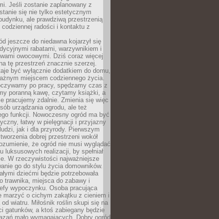
i. Jeśli zostanie zaplanowany z
tanie się nie tylko estetycznym
budynku, ale prawdziwą przestrzenią
codziennej radości i kontaktu z
d jeszcze do niedawna kojarzył się
adycyjnymi rabatami, warzywnikiem i
ewami owocowymi. Dziś coraz więcej
na tę przestrzeń znacznie szerzej.
taje być wyłącznie dodatkiem do domu,
 ważnym miejscem codziennego życia.
poczywamy po pracy, spędzamy czas z
emy poranną kawę, czytamy książki, a
 pracujemy zdalnie. Zmienia się więc
osób urządzania ogrodu, ale też
jego funkcji. Nowoczesny ogród ma być
tyczny, łatwy w pielęgnacji i przyjazny
ludzi, jak i dla przyrody. Pierwszym
tworzenia dobrej przestrzeni wokół
ozumienie, że ogród nie musi wyglądać
gu luksusowych realizacji, by spełniał
e. W rzeczywistości najważniejsze
wanie go do stylu życia domowników.
ałymi dziećmi będzie potrzebowała
 trawnika, miejsca do zabawy i
refy wypoczynku. Osoba pracująca
e marzyć o cichym zakątku z cieniem i
od wiatru. Miłośnik roślin skupi się na
i gatunków, a ktoś zabiegany będzie
iązań mało wymagających. Dobry ogród