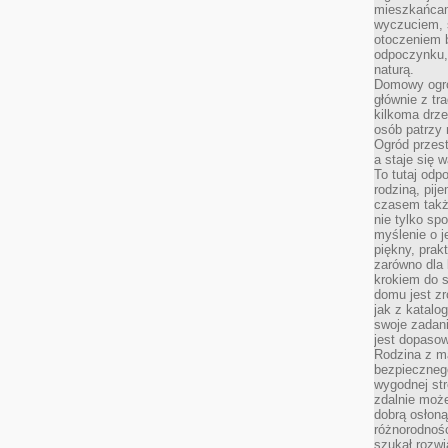
mieszkańcam
wyczuciem, s
otoczeniem 
odpoczynku, 
naturą.
Domowy ogró
głównie z tr
kilkoma drz
osób patrzy 
Ogród przes
a staje się
To tutaj od
rodziną, pij
czasem także
nie tylko sp
myślenie o 
piękny, prak
zarówno dla 
krokiem do s
domu jest zr
jak z katalo
swoje zadani
jest dopaso
Rodzina z m
bezpiecznego
wygodnej st
zdalnie moż
dobrą osłoną 
różnorodnośc
szukał rozw