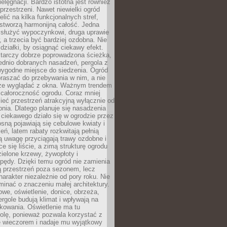
ielęgnacji. Bardzo istotna jest również
rzestrzeni. Nawet niewielki ogród
lić na kilka funkcjonalnych stref,
stworzą harmonijną całość. Jedna
służyć wypoczynkowi, druga uprawie
w, a trzecia być bardziej ozdobna. Nie
 działki, by osiągnąć ciekawy efekt.
arczy dobrze poprowadzona ścieżka,
ednio dobranych nasadzeń, pergola z
wygodne miejsce do siedzenia. Ogród
raszać do przebywania w nim, a nie
rze wyglądać z okna. Ważnym trendem
ż całoroczność ogrodu. Coraz mniej
eć przestrzeń atrakcyjną wyłącznie od
pnia. Dlatego planuje się nasadzenia
 ciekawego działo się w ogrodzie przez
osną pojawiają się cebulowe kwiaty i
leń, latem rabaty rozkwitają pełnią
ią uwagę przyciągają trawy ozdobne i
ce się liście, a zimą strukturę ogrodu
ielone krzewy, żywopłoty i
pędy. Dzięki temu ogród nie zamienia
ą przestrzeń poza sezonem, lecz
arakter niezależnie od pory roku. Nie
inać o znaczeniu małej architektury.
we, oświetlenie, donice, obrzeża,
ergole budują klimat i wpływają na
kowania. Oświetlenie ma tu
olę, ponieważ pozwala korzystać z
e wieczorem i nadaje mu wyjątkowy