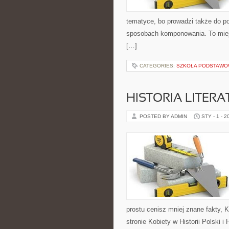
tematyce, bo prowadzi także do po
sposobach komponowania. To miejs
[…]
CATEGORIES:
SZKOŁA PODSTAW
HISTORIA LITERA
POSTED BY ADMIN
STY - 1 - 2
prostu cenisz mniej znane fakty,
stronie Kobiety w Historii Polski i