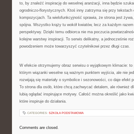
to, by znaleźć inspirację do weselnej aranżacji, inna będzie szuk
ogrodniczo-florystycznych. Ktoś inny zatrzyma się przy tekstac
kompozycjach. Ta wielofunkcyjność sprawia, że strona jest żywa,
spójna. Wszystko krąży tu wokół kwiatów, lecz za każdym razem
perspektywy. Dzięki temu odbiorca nie ma poczucia powtarzalnośc
kolejne warstwy inspiracji. To serwis delikatny, a jednocześnie ro
powodzeniem może towarzyszyć czytelnikowi przez długi czas.
W efekcie otrzymujemy obraz serwisu o wyjątkowym klimacie: to 
którym wiązanki weselne są ważnym punktem wyjścia, ale nie j
rozwijają się materiały o symbolice i sezonowości, co daje efekt 
To strona dla osób, które chcą zachwycać detalem, ale również dl
lubią oglądać inspirujące motywy. Całość można określić jako k
które inspiruje do działania.
CATEGORIES:
SZKOŁA PODSTAWOWA
Comments are closed.