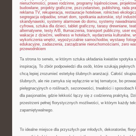
nieruchomości
,
prawo rodzinne
,
programy lojalnościowe
,
projekto
budowlane
,
projekty graficzne
,
pszczelarstwo
,
publishing
,
rada pr
reklama TV
,
rekuperacja
,
restauracje hotelowe
,
rolnictwo ekologic
segregacja odpadów
,
smart dom
,
spotkania autorskie
,
styl industr
skandynawski
,
systemy alarmowe do domu
,
systemy nawadniani
cyfrowa
,
sztuka dla dzieci
,
tablet graficzny
,
tarasy drewniane
,
tea
alternatywne
,
testy A/B
,
tłumaczenia
,
transport publiczny
,
user ex
wakacje z dziećmi
,
wellness w hotelach
,
wydarzenia kulturalne
,
w
wykończenia wnętrz
,
wypożyczalnie samochodów
,
wystawy fotogr
edukacyjne
,
zadaszenia
,
zarządzanie nieruchomościami
,
zero wa
przewodnikiem
Ta strona to serwis, w którym sztuka układania kwiatów spotyka s
inspiracją. To zbiór podpowiedzi dla osób, które szukają pięknyc
chcą lepiej zrozumieć estetykę ślubnych aranżacji. Całość skupia
ślubnych, ale nie zamyka się wyłącznie w tej tematyce, bo prowa
pielęgnacyjnych o roślinach, sezonowości, trwałości i sposobac
dla pasjonatów, gdzie lekkość łączy się z codzienną praktyką. Dzi
przestrzeni pełnej florystycznych możliwości, w którym każdy t
zapamiętywalnego.
To idealne miejsce dla przyszłych par młodych, dekoratorów, flory