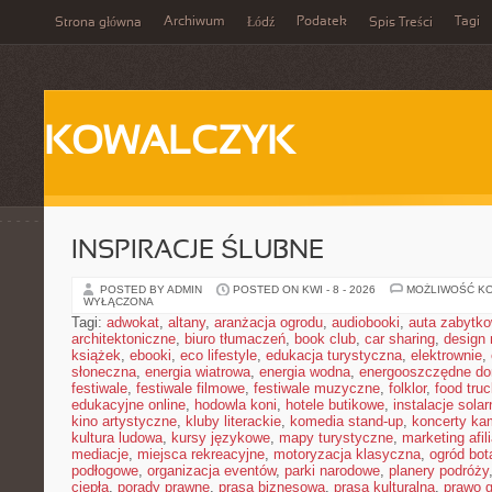
Archiwum
Podatek
Tagi
Strona główna
Łódź
Spis Treści
KOWALCZYK
INSPIRACJE ŚLUBNE
POSTED BY ADMIN
POSTED ON KWI - 8 - 2026
MOŻLIWOŚĆ K
WYŁĄCZONA
Tagi:
adwokat
,
altany
,
aranżacja ogrodu
,
audiobooki
,
auta zabytk
architektoniczne
,
biuro tłumaczeń
,
book club
,
car sharing
,
design 
książek
,
ebooki
,
eco lifestyle
,
edukacja turystyczna
,
elektrownie
,
słoneczna
,
energia wiatrowa
,
energia wodna
,
energooszczędne d
festiwale
,
festiwale filmowe
,
festiwale muzyczne
,
folklor
,
food truc
edukacyjne online
,
hodowla koni
,
hotele butikowe
,
instalacje solar
kino artystyczne
,
kluby literackie
,
komedia stand-up
,
koncerty ka
kultura ludowa
,
kursy językowe
,
mapy turystyczne
,
marketing afil
mediacje
,
miejsca rekreacyjne
,
motoryzacja klasyczna
,
ogród bot
podłogowe
,
organizacja eventów
,
parki narodowe
,
planery podróży
ciepła
,
porady prawne
,
prasa biznesowa
,
prasa kulturalna
,
prawo 