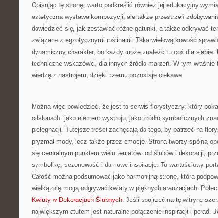
Opisując tę stronę, warto podkreślić również jej edukacyjny wymiar
estetyczna wystawa kompozycji, ale także przestrzeń zdobywani
dowiedzieć się, jak zestawiać różne gatunki, a także odkrywać t
związane z egzotycznymi roślinami. Taka wielowątkowość sprawi
dynamiczny charakter, bo każdy może znaleźć tu coś dla siebie. 
techniczne wskazówki, dla innych źródło marzeń. W tym właśnie tk
wiedzę z nastrojem, dzięki czemu pozostaje ciekawe.
Można więc powiedzieć, że jest to serwis florystyczny, który poka
odsłonach: jako element wystroju, jako źródło symbolicznych znac
pielęgnacji. Tutejsze treści zachęcają do tego, by patrzeć na flory
pryzmat mody, lecz także przez emocje. Strona tworzy spójną opo
się centralnym punktem wielu tematów: od ślubów i dekoracji, prz
symbolikę, sezonowość i domowe inspiracje. To wartościowy portal
Całość można podsumować jako harmonijną stronę, która podpowi
wielką rolę mogą odgrywać kwiaty w pięknych aranżacjach. Poleca
Kwiaty w Dekoracjach Ślubnych
. Jeśli spojrzeć na tę witrynę szer
największym atutem jest naturalne połączenie inspiracji i porad. 