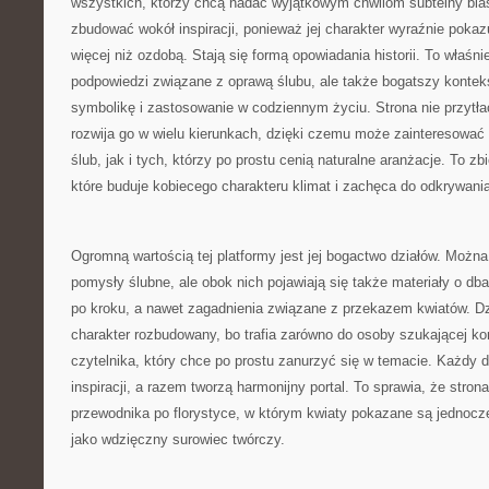
wszystkich, którzy chcą nadać wyjątkowym chwilom subtelny blas
zbudować wokół inspiracji, ponieważ jej charakter wyraźnie pokaz
więcej niż ozdobą. Stają się formą opowiadania historii. To właśnie
podpowiedzi związane z oprawą ślubu, ale także bogatszy kontekst
symbolikę i zastosowanie w codziennym życiu. Strona nie przytłac
rozwija go w wielu kierunkach, dzięki czemu może zainteresować
ślub, jak i tych, którzy po prostu cenią naturalne aranżacje. To zb
które buduje kobiecego charakteru klimat i zachęca do odkrywani
Ogromną wartością tej platformy jest jej bogactwo działów. Można
pomysły ślubne, ale obok nich pojawiają się także materiały o dban
po kroku, a nawet zagadnienia związane z przekazem kwiatów. D
charakter rozbudowany, bo trafia zarówno do osoby szukającej kon
czytelnika, który chce po prostu zanurzyć się w temacie. Każdy 
inspiracji, a razem tworzą harmonijny portal. To sprawia, że stron
przewodnika po florystyce, w którym kwiaty pokazane są jednocze
jako wdzięczny surowiec twórczy.