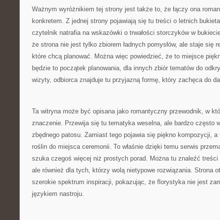
Ważnym wyróżnikiem tej strony jest także to, że łączy ona roma
konkretem. Z jednej strony pojawiają się tu treści o letnich bukiet
czytelnik natrafia na wskazówki o trwałości storczyków w bukieci
że strona nie jest tylko zbiorem ładnych pomysłów, ale staje się
które chcą planować. Można więc powiedzieć, że to miejsce piękn
będzie to początek planowania, dla innych zbiór tematów do odkr
wizyty, odbiorca znajduje tu przyjazną formę, który zachęca do d
Ta witryna może być opisana jako romantyczny przewodnik, w kt
znaczenie. Przewija się tu tematyka weselna, ale bardzo często
zbędnego patosu. Zamiast tego pojawia się piękno kompozycji, a
roślin do miejsca ceremonii. To właśnie dzięki temu serwis przema
szuka czegoś więcej niż prostych porad. Można tu znaleźć treści
ale również dla tych, którzy wolą nietypowe rozwiązania. Strona o
szerokie spektrum inspiracji, pokazując, że florystyka nie jest 
językiem nastroju.