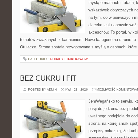
myślą o mamach i tatach, 
wskazówek dotyczących now
na tym, co w pierwszych mi
dziecka jest naprawdę wa
akcesoriów. To portal, w k
tematów związanych z karmieniem. Nowe kategorie na stronie to: 
Otulacze. Strona została przygotowana z myślą o osobach, które
CATEGORIES:
PORADY I TRIKI KAWOWE
BEZ CUKRU I FIT
POSTED BY ADMIN
KWI - 23 - 2026
MOŻLIWOŚĆ KOMENTOWA
JemWegańsko to serwis, kt
pasji do jedzenia bez prod
uważnego podejścia do cod
strona, na której smak spot
przepisy pokazują, że kuc