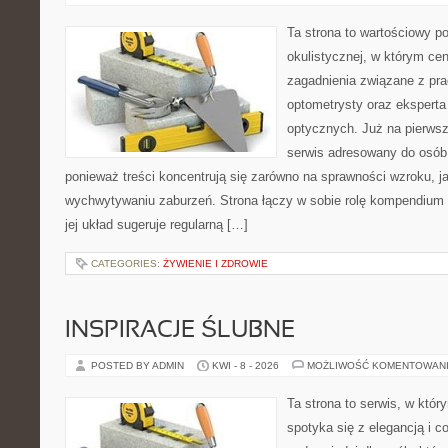
Ta strona to wartościowy p
okulistycznej, w którym cen
zagadnienia związane z prac
optometrysty oraz eksperta
optycznych. Już na pierwszy
serwis adresowany do osób
ponieważ treści koncentrują się zarówno na sprawności wzroku, 
wychwytywaniu zaburzeń. Strona łączy w sobie rolę kompendium 
jej układ sugeruje regularną […]
CATEGORIES:
ŻYWIENIE I ZDROWIE
INSPIRACJE ŚLUBNE
POSTED BY ADMIN
KWI - 8 - 2026
MOŻLIWOŚĆ KOMENTOWAN
Ta strona to serwis, w któ
spotyka się z elegancją i co