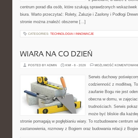
centrum porad dla osób, które szukają sprawdzonych wskazówek
biura. Warto przeczytać: Rolety, Żaluzje i Zasłony i Podłogi Dre
stronie można znaleźć obszerne […]
CATEGORIES:
TECHNOLOGIA I INNOWACJE
WIARA NA CO DZIEŃ
POSTED BY ADMIN
KWI - 6 - 2026
MOŻLIWOŚĆ KOMENTOWAN
Serwis duchowy poświęcony 
codzienność z modlitwą. To
zaufanie Bogu nie jest ode
obecna w domu, w zajęciach
trudnościach. Serwis pokaz
może być bliskie dla każdeg
stronie pomagają w pogłębianiu wiary. To rozbudowane centrum w
zastanowienia, rozmowy z Bogiem oraz budowania relacji z Bogie