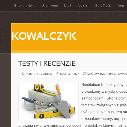
Archiwum
Podatek
Tagi
Strona główna
Łódź
Spis Treści
KOWALCZYK
TESTY I RECENZJE
POSTED BY ADMIN
MAJ - 4 - 2026
MOŻLIWOŚĆ KOMENTOWAN
Rentdabcar to praktyczny s
prowadzony z myślą o osoba
samochodami. Strona groma
tematów związanych z poj
być pomocnym punktem sta
miłośników motoryzacji, jak 
analizują świat wynajmu samochodów. To portal, w którym można