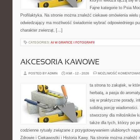
którym wiedza łączą się w 
Fajne kategorie to Psia Mod
Profilaktyka. Na stronie można znaleźć ciekawe omówienia wielu 
odwiedzający ma możliwość świadomie wybrać odpowiedniego pup
charakter zwierząt, […]
CATEGORIES:
AI W GRAFICE I FOTOGRAFII
AKCESORIA KAWOWE
POSTED BY ADMIN
KWI - 12 - 2026
MOŻLIWOŚĆ KOMENTOWA
ta strona to zakątek, w któ
herbatą, a pasja do aroma
się w praktyczne porady, in
solidną porcję wiadomości. 
stworzony dla miłośników ka
także dla tych, którzy po p
codzienne rytuały związane z przygotowywaniem ulubionych nap
Zdrowie i Ciekawostki i Historia Kawy. Na stronie można znaleźć