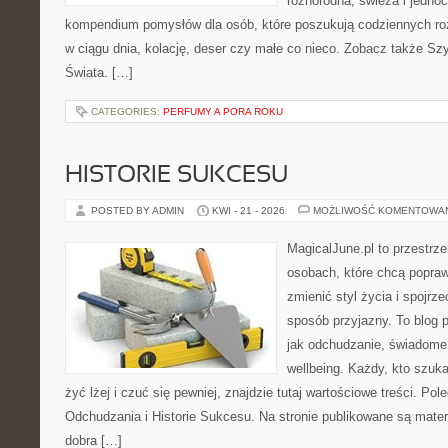
różnorodna, świeża i jedno
kompendium pomysłów dla osób, które poszukują codziennych roz
w ciągu dnia, kolację, deser czy małe co nieco. Zobacz także Szy
Świata. […]
CATEGORIES:
PERFUMY A PORA ROKU
HISTORIE SUKCESU
POSTED BY ADMIN
KWI - 21 - 2026
MOŻLIWOŚĆ KOMENTOWA
MagicalJune.pl to przestrze
osobach, które chcą popra
zmienić styl życia i spojrz
sposób przyjazny. To blog
jak odchudzanie, świadome 
wellbeing. Każdy, kto szuka
żyć lżej i czuć się pewniej, znajdzie tutaj wartościowe treści. P
Odchudzania i Historie Sukcesu. Na stronie publikowane są materi
dobra […]