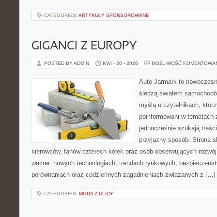
CATEGORIES:
ARTYKUŁY SPONSOROWANE
GIGANCI Z EUROPY
POSTED BY ADMIN
KWI - 20 - 2026
MOŻLIWOŚĆ KOMENTOWA
Auto Jarmark to nowoczesna
śledzą światem samochodów
myślą o czytelnikach, któr
poinformowani w tematach 
jednocześnie szukają treśc
przyjazny sposób. Strona sk
kierowców, fanów czterech kółek oraz osób obserwujących rozwój
ważne: nowych technologiach, trendach rynkowych, bezpieczeństwi
porównaniach oraz codziennych zagadnieniach związanych z […]
CATEGORIES:
MODA Z ULICY