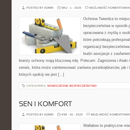
POSTED BY ADMIN
MAJ - 1 - 2026
MOŻLIWOŚĆ KOMENTOWAN
Ochrona Twierdza to miejsc
bezpieczeństwa w sposób p
opracowana z myślą o osoba
które potrzebują profesjon
organizacji bezpieczeństw
budzi asocjacje z zaufaniem
branży ochrony mają kluczową rolę. Polecam: Zagrożenia i Ataki i 
serwis, która może zainteresować zarówno przedsiębiorców, jak i 
których spokój nie jest […]
CATEGORIES:
NOWOCZESNE BEZPIECZEŃSTWO
SEN I KOMFORT
POSTED BY ADMIN
KWI - 30 - 2026
MOŻLIWOŚĆ KOMENTOWA
Wallaboo to praktyczne mie