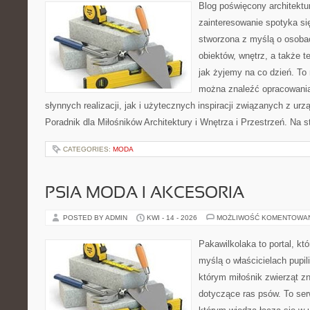
Blog poświęcony architektu
zainteresowanie spotyka si
stworzona z myślą o osobac
obiektów, wnętrz, a także t
jak żyjemy na co dzień. To
można znaleźć opracowani
słynnych realizacji, jak i użytecznych inspiracji związanych z 
Poradnik dla Miłośników Architektury i Wnętrza i Przestrzeń. Na st
CATEGORIES:
MODA
PSIA MODA I AKCESORIA
POSTED BY ADMIN
KWI - 14 - 2026
MOŻLIWOŚĆ KOMENTOWA
Pakawilkolaka to portal, kt
myślą o właścicielach pupil
którym miłośnik zwierząt zn
dotyczące ras psów. To se