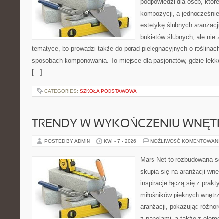
podpowiedzi dla osób, któr
kompozycji, a jednocześnie
estetykę ślubnych aranżacji
bukietów ślubnych, ale nie 
tematyce, bo prowadzi także do porad pielęgnacyjnych o roślinach
sposobach komponowania. To miejsce dla pasjonatów, gdzie lekko
[…]
CATEGORIES:
SZKOŁA PODSTAWOWA
TRENDY W WYKOŃCZENIU WNĘT
POSTED BY ADMIN
KWI - 7 - 2026
MOŻLIWOŚĆ KOMENTOWAN
Mars-Net to rozbudowana se
skupia się na aranżacji wnę
inspiracje łączą się z prak
miłośników pięknych wnętrz
aranżacji, pokazując różno
z panelami, a także z elem