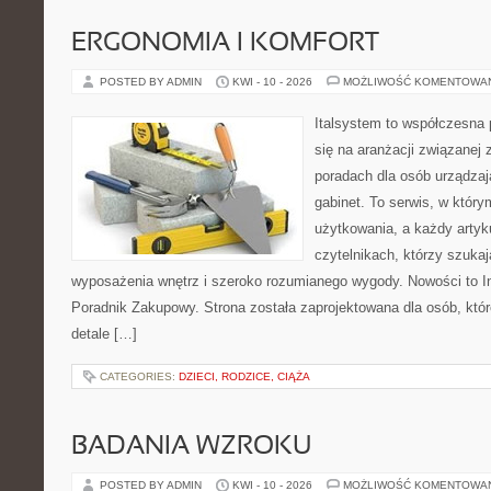
ERGONOMIA I KOMFORT
POSTED BY ADMIN
KWI - 10 - 2026
MOŻLIWOŚĆ KOMENTOWA
Italsystem to współczesna p
się na aranżacji związanej
poradach dla osób urządzaj
gabinet. To serwis, w który
użytkowania, a każdy artyk
czytelnikach, którzy szuk
wyposażenia wnętrz i szeroko rozumianego wygody. Nowości to Ins
Poradnik Zakupowy. Strona została zaprojektowana dla osób, któ
detale […]
CATEGORIES:
DZIECI, RODZICE, CIĄŻA
BADANIA WZROKU
POSTED BY ADMIN
KWI - 10 - 2026
MOŻLIWOŚĆ KOMENTOWA