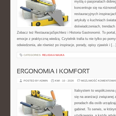
myślą o pasjonatach dobreg
koncentruje się na różnoro
restauracyjnych inspiracjac
artykuły o kuchniach świata
doświadczeniach, trendach i
Zobacz też RestauracjaSpichlerz i Historia Gastronomii. To portal,
emocje z praktyczną wiedzą. Czytelnik trafia tu nie tylko po pomy
odwiedzenia, ale również po inspiracje, porady, opisy zjawisk i […
CATEGORIES:
RELIGIA A NAUKA
ERGONOMIA I KOMFORT
POSTED BY ADMIN
KWI - 10 - 2026
MOŻLIWOŚĆ KOMENTOWA
Italsystem to współczesna p
się na aranżacji związanej
poradach dla osób urządzaj
gabinet. To serwis, w który
użytkowania, a każdy artyk