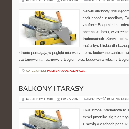
POSTED BY ADMIN
KWI - 6 - 2026
MOŻLIWOŚĆ KOMENTOWAN
Serwis duchowy poświęcony 
codzienność z modlitwą. To
zaufanie Bogu nie jest ode
obecna w domu, w zajęciach
trudnościach. Serwis pokaz
może być bliskie dla każdeg
stronie pomagają w pogłębianiu wiary. To rozbudowane centrum w
zastanowienia, rozmowy z Bogiem oraz budowania relacji z Bogie
CATEGORIES:
POLITYKA GOSPODARCZA
BALKONY I TARASY
POSTED BY ADMIN
KWI - 5 - 2026
MOŻLIWOŚĆ KOMENTOWAN
Owa strona internetowa to 
treści przenika się z estet
z myślą o osobach poszukuj