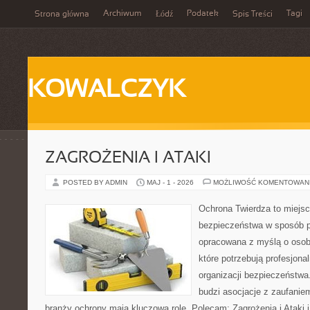
Archiwum
Podatek
Tagi
Strona główna
Łódź
Spis Treści
KOWALCZYK
ZAGROŻENIA I ATAKI
POSTED BY ADMIN
MAJ - 1 - 2026
MOŻLIWOŚĆ KOMENTOWAN
Ochrona Twierdza to miejsc
bezpieczeństwa w sposób p
opracowana z myślą o osoba
które potrzebują profesjon
organizacji bezpieczeństw
budzi asocjacje z zaufaniem
branży ochrony mają kluczową rolę. Polecam: Zagrożenia i Ataki i 