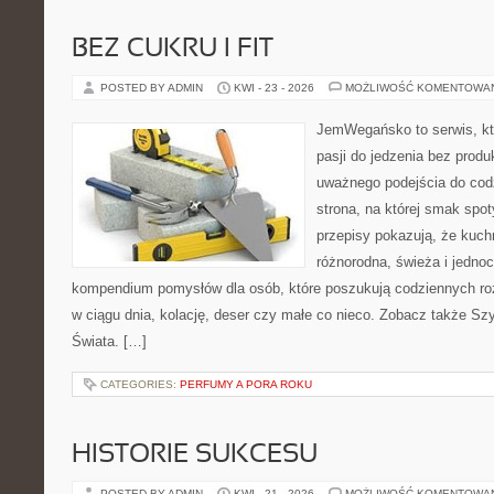
BEZ CUKRU I FIT
POSTED BY ADMIN
KWI - 23 - 2026
MOŻLIWOŚĆ KOMENTOWA
JemWegańsko to serwis, kt
pasji do jedzenia bez prod
uważnego podejścia do cod
strona, na której smak spot
przepisy pokazują, że kuc
różnorodna, świeża i jedno
kompendium pomysłów dla osób, które poszukują codziennych roz
w ciągu dnia, kolację, deser czy małe co nieco. Zobacz także Szy
Świata. […]
CATEGORIES:
PERFUMY A PORA ROKU
HISTORIE SUKCESU
POSTED BY ADMIN
KWI - 21 - 2026
MOŻLIWOŚĆ KOMENTOWA