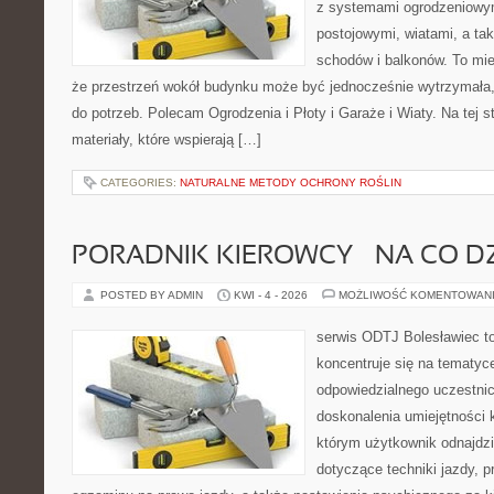
z systemami ogrodzeniowym
postojowymi, wiatami, a ta
schodów i balkonów. To mie
że przestrzeń wokół budynku może być jednocześnie wytrzymała
do potrzeb. Polecam Ogrodzenia i Płoty i Garaże i Wiaty. Na tej s
materiały, które wspierają […]
CATEGORIES:
NATURALNE METODY OCHRONY ROŚLIN
PORADNIK KIEROWCY – NA CO D
POSTED BY ADMIN
KWI - 4 - 2026
MOŻLIWOŚĆ KOMENTOWAN
serwis ODTJ Bolesławiec to
koncentruje się na tematyc
odpowiedzialnego uczestni
doskonalenia umiejętności 
którym użytkownik odnajdzi
dotyczące techniki jazdy, 