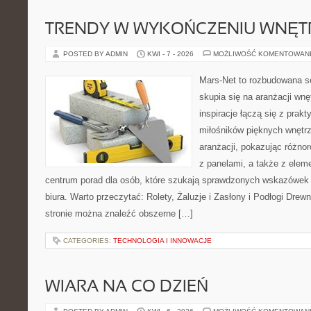
TRENDY W WYKOŃCZENIU WNĘT
POSTED BY ADMIN
KWI - 7 - 2026
MOŻLIWOŚĆ KOMENTOWAN
Mars-Net to rozbudowana se
skupia się na aranżacji wnę
inspiracje łączą się z prak
miłośników pięknych wnętrz
aranżacji, pokazując różno
z panelami, a także z elem
centrum porad dla osób, które szukają sprawdzonych wskazówek
biura. Warto przeczytać: Rolety, Żaluzje i Zasłony i Podłogi Dre
stronie można znaleźć obszerne […]
CATEGORIES:
TECHNOLOGIA I INNOWACJE
WIARA NA CO DZIEŃ