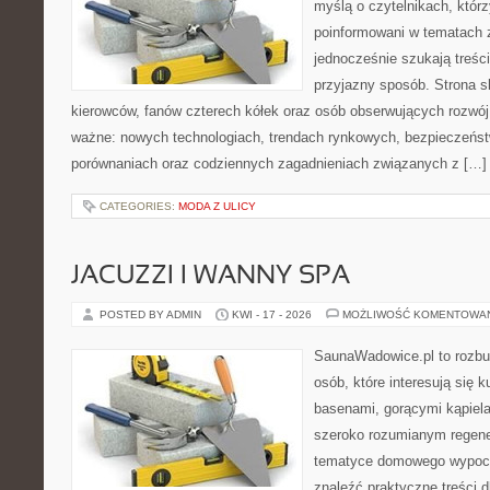
myślą o czytelnikach, któr
poinformowani w tematach 
jednocześnie szukają treśc
przyjazny sposób. Strona sk
kierowców, fanów czterech kółek oraz osób obserwujących rozwój
ważne: nowych technologiach, trendach rynkowych, bezpieczeństwi
porównaniach oraz codziennych zagadnieniach związanych z […]
CATEGORIES:
MODA Z ULICY
JACUZZI I WANNY SPA
POSTED BY ADMIN
KWI - 17 - 2026
MOŻLIWOŚĆ KOMENTOWA
SaunaWadowice.pl to rozbu
osób, które interesują się k
basenami, gorącymi kąpiel
szeroko rozumianym regener
tematyce domowego wypocz
znaleźć praktyczne treści d