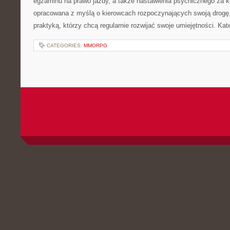
egzaminu na prawo jazdy, a także nastawienia psychicznego za ki
opracowana z myślą o kierowcach rozpoczynających swoją drogę,
praktyką, którzy chcą regularnie rozwijać swoje umiejętności. Kat
CATEGORIES:
MMORPG