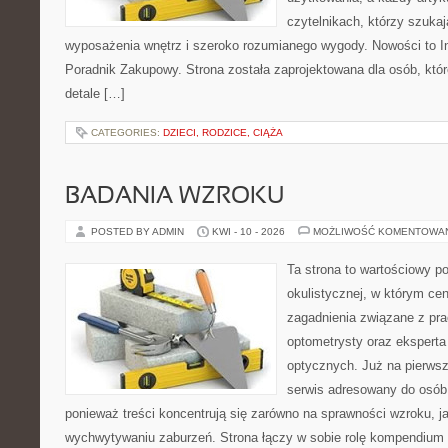
czytelnikach, którzy szuk
wyposażenia wnętrz i szeroko rozumianego wygody. Nowości to Ins
Poradnik Zakupowy. Strona została zaprojektowana dla osób, któ
detale […]
CATEGORIES:
DZIECI, RODZICE, CIĄŻA
BADANIA WZROKU
POSTED BY ADMIN
KWI - 10 - 2026
MOŻLIWOŚĆ KOMENTOWA
Ta strona to wartościowy p
okulistycznej, w którym cen
zagadnienia związane z prac
optometrysty oraz eksperta
optycznych. Już na pierwszy
serwis adresowany do osób
ponieważ treści koncentrują się zarówno na sprawności wzroku, 
wychwytywaniu zaburzeń. Strona łączy w sobie rolę kompendium 